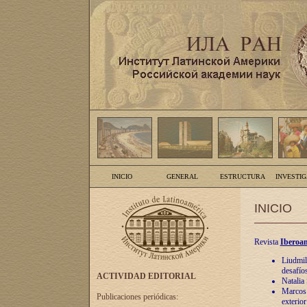
INICIO
GENERAL
ESTRUCTURA
INVESTI
INICIO
Revista
Iberoam
Liudmil
desafíos
ACTIVIDAD EDITORIAL
Natalia
Marcos A
Publicaciones periódicas:
exterio