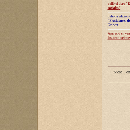
Salió el libro
“
E
sociales
”
Salió la edición
“Presidentes de
Gisbert
Apareció en vent
los acontecimie
INICIO
GE