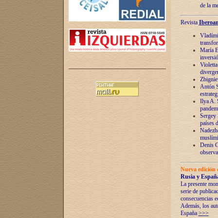
de la m
Revista
Iberoam
Vladímir
transfo
María E
inversi
Violett
diverge
Zbignie
Antón S
estrateg
Ilya A.
pandem
Sergey 
países 
Nadezhd
muslími
Denis G
observac
Nueva edición 
Rusia y España
La presente mono
serie de publica
consecuencias e
Además, los auto
España
>>>