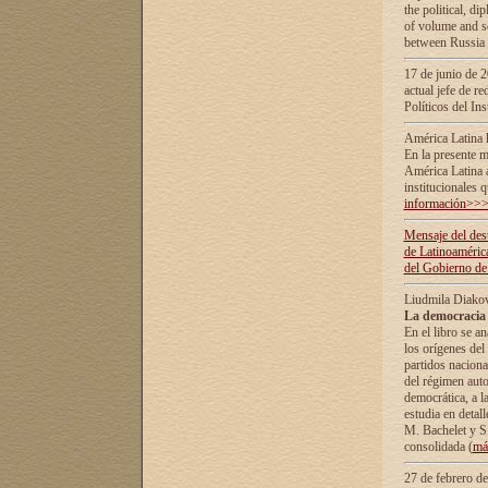
the political, d
of volume and sc
between Russia 
17 de junio de 2
actual jefe de r
Políticos del In
América Latina 
En la presente m
América Latina 
institucionales 
información>>
Mensaje del dest
de Latinoaméric
del Gobierno de
Liudmila Diako
La democracia 
En el libro se a
los orígenes del 
partidos naciona
del régimen auto
democrática, а l
estudia en detall
М. Bachelet у S.
consolidada (
má
27 de febrero d