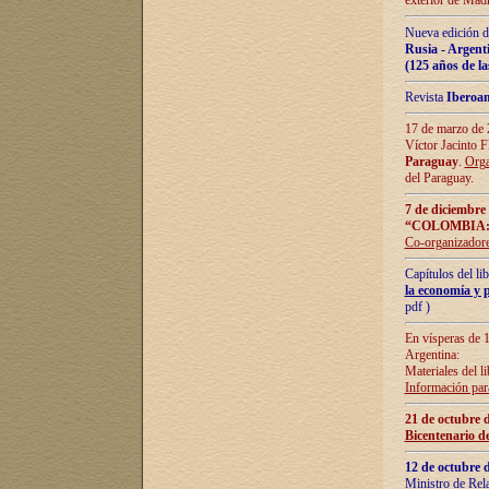
exterior de Madr
Nueva edición d
Rusia - Argent
(125 años de la
Revista
Iberoa
17 de marzo de 2
Víctor Jacinto 
Paraguay
.
Orga
del Paraguay.
7 de diciembre
“COLOMBIA:
Co-organizador
Capítulos del l
la economía y p
pdf )
En vísperas de 1
Argentina:
Materiales del li
Información para
21 de octubre 
Bicentenario d
12 de octubre 
Ministro de Rel