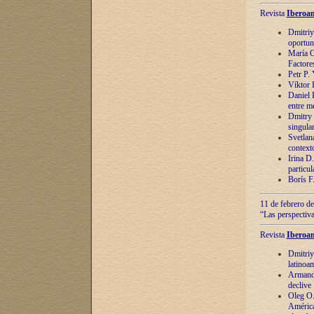
Revista
Iberoam
Dmitriy
oportun
María C
Factore
Petr P.
Víktor 
Daniel 
entre m
Dmitry 
singula
Svetlan
context
Irina D
particul
Borís F
11 de febrero de
“Las perspectiva
Revista
Iberoam
Dmitriy
latinoa
Armando
declive
Oleg O.
América