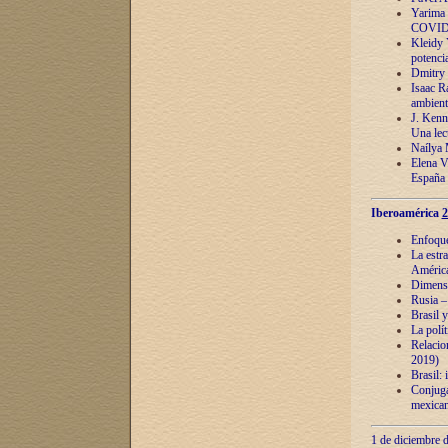
Yarima 
COVID
Kleidy 
potenci
Dmitry 
Isaac Ra
ambient
J. Kenn
Una lect
Naílya 
Elena 
España
Iberoamérica
2
Enfoques
La estr
América
Dimensi
Rusia – 
Brasil y
La polí
Relacion
2019)
Brasil: 
Conjugac
mexican
1 de diciembre d