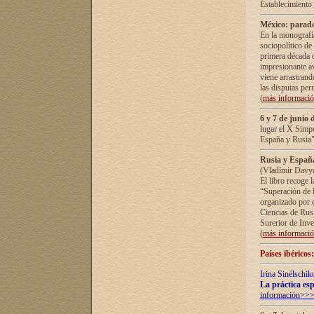
Establecimiento
México: parado
En la monografía
sociopolítico de
primera década d
impresionante a
viene arrastrand
las disputas pe
(
más informaci
6 y 7 de junio 
lugar el X Simp
España y Rusia"
Rusia y España 
(Vladímir Davyd
El libro recoge 
“Superación de l
organizado por e
Ciencias de Rus
Surerior de Inve
(
más informaci
Países ibéricos
Irina Sinélschik
La práctica esp
información>>