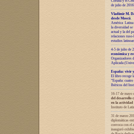
Coruña y el Cent
de julio de 201
Vladímir М. Da
desde Moscú
.
América Latina 
la diversidad se 
actual у lа del p
relaciones ruso-
estudios latino
4-5 de julio de
económica y ec
Organizadores d
Aplicada (Univ
España: vivir y
El libro recoge 
“España: cuatro 
Ibéricos del In
16-17 de mayo d
del desarrollo 
en la actividad
Instituto de La
31 de marzo 2016
diplomáticas en
convoca con el a
inauguró exhibi
de Rusia dedica