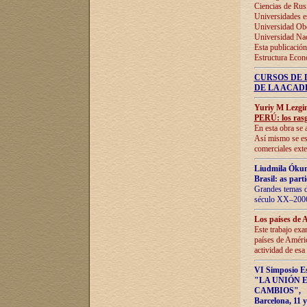
Ciencias de Rus
Universidades e
Universidad Obe
Universidad Na
Esta publicación
Estructura Econ
CURSOS DE 
DE LA ACAD
Yuriy M Lezgi
PERÚ: los rasg
En esta obra se 
Así mismo se est
comerciales exte
Liudmila Ókun
Brasil: as part
Grandes temas da
século XX–2006
Los países de 
Este trabajo exa
países de Améric
actividad de esa
VI Simposio E
"LA UNIÓN 
CAMBIOS"
,
Barcelona, 11 y