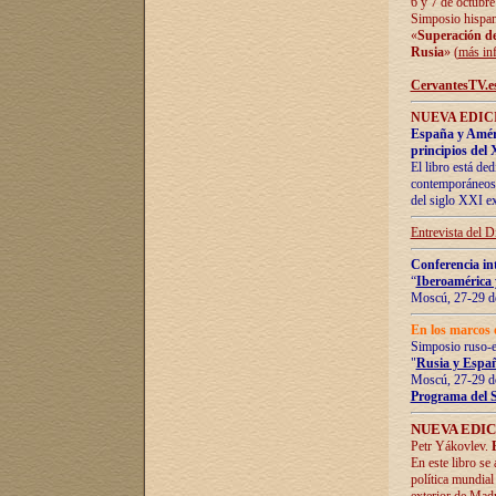
6 y 7 de octubre
Simposio hispan
«
Superación de 
Rusia
» (
más in
CervantesTV.e
NUEVA EDICI
España y Améric
principios del 
El libro está de
contemporáneos -
del siglo XXI ex
Entrevista del 
Conferencia in
“
Iberoamérica 
Moscú, 27-29 de
En los marcos 
Simposio ruso-
"
Rusia y Españ
Moscú, 27-29 de
Programa del 
NUEVA EDIC
Petr Yákovlev.
En este libro se
política mundial