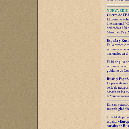
América Latina 
NUEVA EDICI
Guerra de EE.U
El presente volu
internacional “
dedicada a 170 
Moscú el 25 y 
España y Rusia:
En la presente m
económicas actua
nacionales en el
El 10 de julio d
económicos actua
gobierno de Cost
Rusia y España
La presente mono
serie de trabajo
basada en los ma
la “nueva norma
En San Petersbur
mundo globaliza
13 y 14 de junio
español «
Europa
sociales de Ru