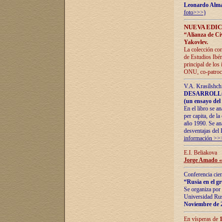
Leonardo Alm
foto>>>)
NUEVA EDIC
“Alianza de Civi
Yakovlev.
La colección con
de Estudios Ibér
principal de los
ONU, co-patroci
V.A. Krasílshch
DESARROLLO
(un ensayo del 
En el libro se a
per capita, de l
año 1990. Se ana
desventajas del 
información >>
E.I. Beliakova
Jorge Amado «r
Conferencia cien
“Rusia en el g
Se organiza por 
Universidad Rus
Noviembre de 
En vísperas de
1