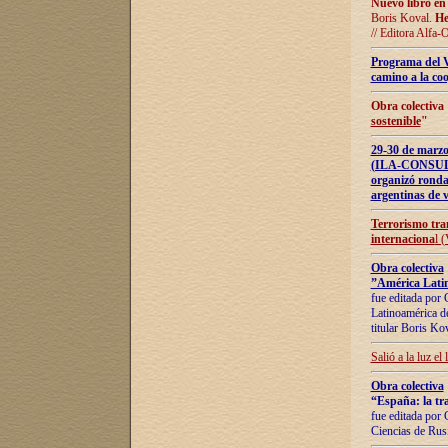
Nuevo libro en
Boris Koval.
He
// Editora Alfa-
Programa del 
camino a la coo
Obra colectiva
sostenible
"
29-30 de ma
(ILA-CONSULT
organizó ronda
argentinas de v
Terrorismo tra
internaciona
l 
Obra colectiva
”América Latin
fue editada por 
Latinoamérica de
titular Boris Ko
Salió a la luz el
Obra colectiva
“España: la tra
fue editada por 
Ciencias de Rus