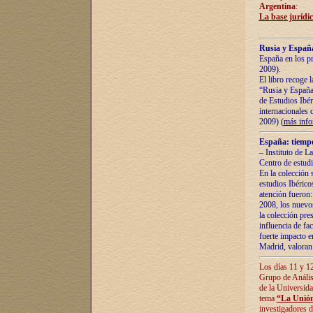
Argentina
:
La base jurídic
Rusia y España
España en los pr
2009).
El libro recoge 
“Rusia y España 
de Estudios Ibér
internacionales 
2009) (
más inf
España: tiempo
– Instituto de L
Centro de estud
En la colección 
estudios Ibérico
atención fueron:
2008, los nuevos
la colección pre
influencia de fac
fuerte impacto en
Madrid, valoran 
Los días 11 y 12
Grupo de Anális
de la Universida
tema
“La Unión
investigadores d