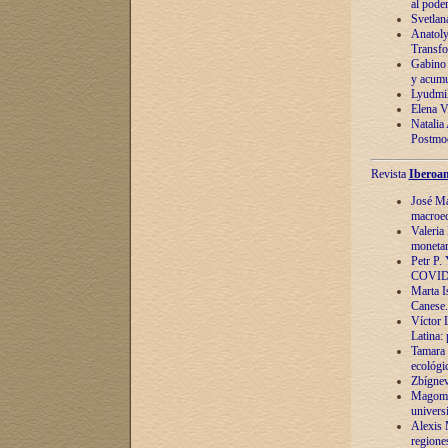
al pode
Svetlan
Anatoly
Transfo
Gabino 
y acumu
Lyudmil
Elena V.
Natalia
Postmod
Revista
Iberoam
José Ma
macroec
Valeria
monetari
Petr P.
COVID
Marta Is
Canese. 
Víctor 
Latina:
Tamara 
ecológi
Zbígnev
Magomed
univers
Alexis 
regiones