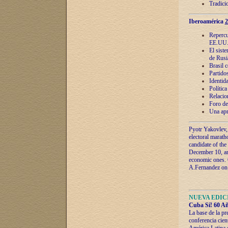
Tradici
Iberoamérica
2
Repercu
EE.UU
El sist
de Rusi
Brasil 
Partidos
Identida
Polític
Relacio
Foro de
Una apr
Pyotr Yakovlev,
electoral marath
candidate of the
December 10, and
economic ones. C
A.Fernandez on t
NUEVA EDICI
Cuba Sí! 60 Añ
La base de la pr
conferencia cien