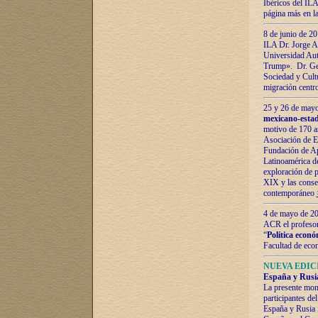
Ibéricos del ILA
página más en la
8 de junio de 20
ILA Dr. Jorge Al
Universidad Aut
Trump». Dr. Ger
Sociedad y Cultu
migración centr
25 y 26 de mayo 
mexicano-estad
motivo de 170 a
Asociación de E
Fundación de Ap
Latinoamérica d
exploración de p
XIX y las consec
contemporáneo
4 de mayo de 201
ACR el profeso
“
Política econó
Facultad de eco
NUEVA EDICI
España y Rusia 
La presente mono
participantes d
España y Rusia f