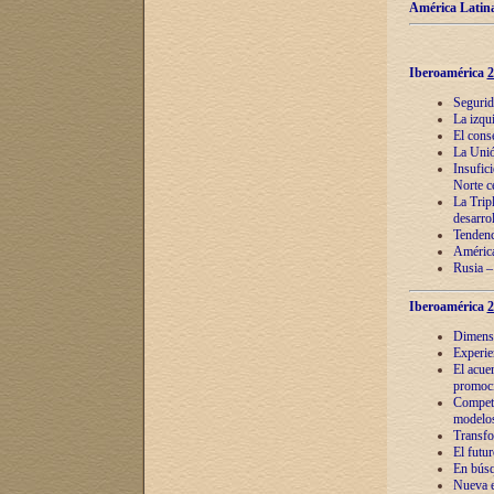
América Latina
Iberoamérica
2
Segurid
La izqu
El cons
La Unió
Insufic
Norte c
La Tripl
desarro
Tendenci
América
Rusia –
Iberoamérica
2
Dimensió
Experie
El acue
promoci
Competi
modelos
Transfo
El futu
En búsq
Nueva e