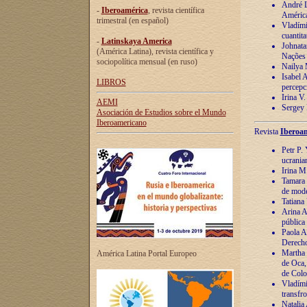
André Lu
-
Iberoamérica
, revista científica
América
trimestral (en español)
Vladímir
cuantita
-
Latinskaya America
Johnata
(América Latina), revista científica y
Nações
sociopolítica mensual (en ruso)
Nailya 
Isabel 
LIBROS
percepc
Irina V
AEMI
Sergey 
Asociación de Estudios sobre el Mundo
Iberoamericano
Revista
Iberoam
Petr P. 
ucrania
Irina M
Tamara 
de mode
Tatiana
Arina A
pública
Paola A
Derecho
Martha 
América Latina Portal Europeo
de Oca,
de Colo
Vladími
transfro
Natalia