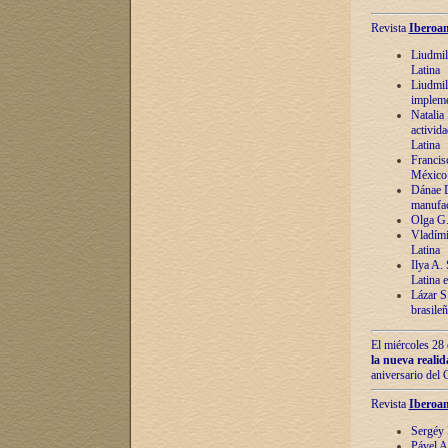
Revista
Iberoam
Liudmil
Latina
Liudmil
impleme
Natalia
activida
Latina
Francis
México 
Dánae D
manufac
Olga G.
Vladími
Latina
Ilya A.
Latina 
Lázar S.
brasile
El miércoles 28 
la nueva reali
aniversario del
Revista
Iberoam
Sergéy 
Pável A