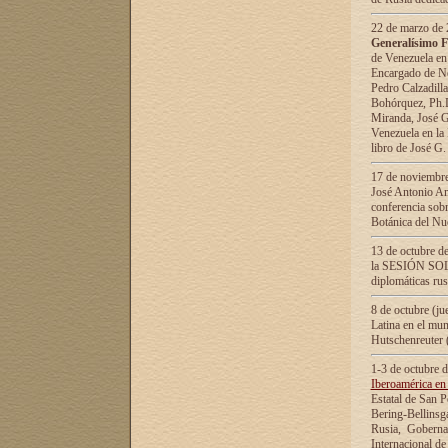
22 de marzo de 2
Generalísimo F
de Venezuela en
Encargado de Neg
Pedro Calzadilla
Bohórquez, Ph.D.
Miranda, José G
Venezuela en la 
libro de José G
17 de noviembre
José Antonio Am
conferencia sobr
Botánica del Nu
13 de octubre de
la SESIÓN SOLEM
diplomáticas rus
8 de octubre (j
Latina en el mun
Hutschenreuter 
1-3 de octubre 
Iberoamérica en 
Estatal de San P
Bering-Bellinsg
Rusia, Gobernac
Internacional de