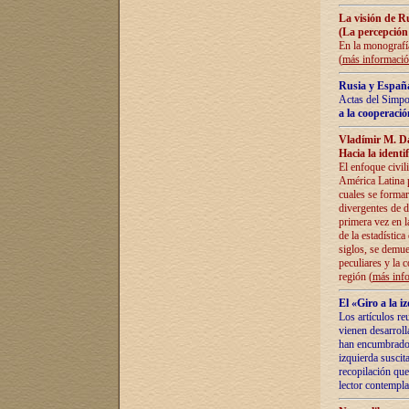
La visión de R
(La percepción
En la monografía
(
más informaci
Rusia y España
Actas del Simpo
a la cooperació
Vladímir M. D
Hacia la identi
El enfoque civil
América Latina pa
cuales se formar
divergentes de d
primera vez en l
de la estadística
siglos, se demue
peculiares y la 
región (
más inf
El «Giro a la 
Los artículos re
vienen desarroll
han encumbrado e
izquierda suscita
recopilación que
lector contempla