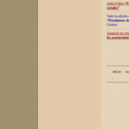
Salió el libro
“
E
sociales
”
Salió la edición
“Presidentes de
Gisbert
Apareció en vent
los acontecimie
INICIO
GE