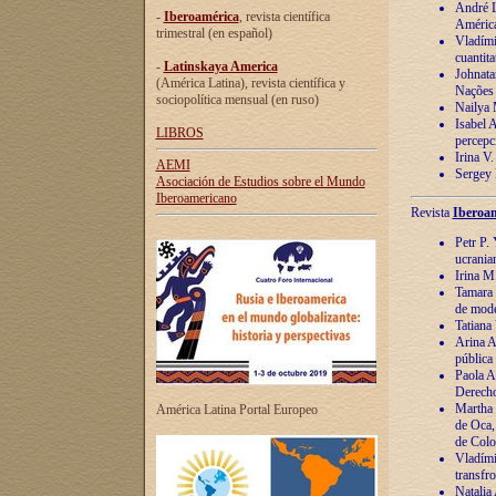
André Lu
-
Iberoamérica
, revista científica
América
trimestral (en español)
Vladímir
cuantita
-
Latinskaya America
Johnata
(América Latina), revista científica y
Nações
sociopolítica mensual (en ruso)
Nailya 
Isabel 
LIBROS
percepc
Irina V
AEMI
Sergey 
Asociación de Estudios sobre el Mundo
Iberoamericano
Revista
Iberoam
Petr P. 
ucrania
Irina M
Tamara 
de mode
Tatiana
Arina A
pública
Paola A
Derecho
Martha 
América Latina Portal Europeo
de Oca,
de Colo
Vladími
transfro
Natalia