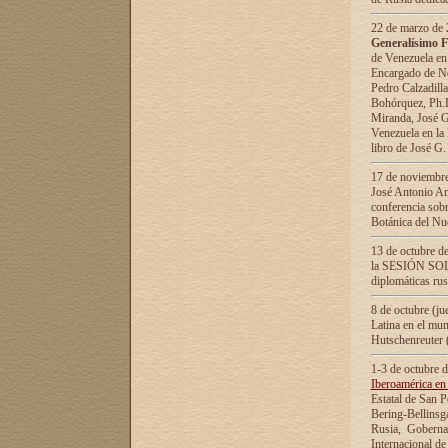
22 de marzo de 2
Generalísimo F
de Venezuela en
Encargado de Neg
Pedro Calzadilla
Bohórquez, Ph.D.
Miranda, José G
Venezuela en la 
libro de José G
17 de noviembre
José Antonio Am
conferencia sobr
Botánica del Nu
13 de octubre de
la SESIÓN SOLEM
diplomáticas rus
8 de octubre (j
Latina en el mun
Hutschenreuter 
1-3 de octubre 
Iberoamérica en 
Estatal de San P
Bering-Bellinsg
Rusia, Gobernac
Internacional de