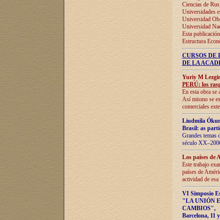
Ciencias de Rus
Universidades e
Universidad Obe
Universidad Na
Esta publicación
Estructura Econ
CURSOS DE 
DE LA ACAD
Yuriy M Lezgi
PERÚ: los rasg
En esta obra se 
Así mismo se est
comerciales exte
Liudmila Ókun
Brasil: as part
Grandes temas da
século XX–2006
Los países de 
Este trabajo exa
países de Améric
actividad de esa
VI Simposio E
"LA UNIÓN 
CAMBIOS"
,
Barcelona, 11 y