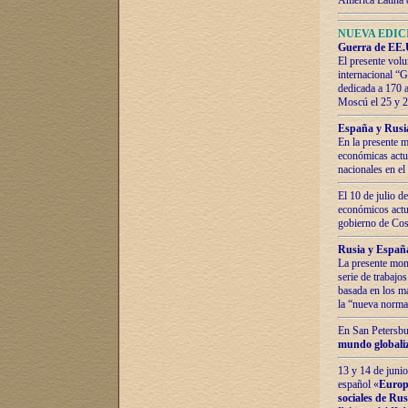
América Latina 
NUEVA EDICI
Guerra de EE.U
El presente volu
internacional “
dedicada a 170 
Moscú el 25 y 
España y Rusia:
En la presente m
económicas actua
nacionales en el
El 10 de julio d
económicos actua
gobierno de Cost
Rusia y España
La presente mono
serie de trabajo
basada en los ma
la “nueva norma
En San Petersbur
mundo globaliza
13 y 14 de junio
español «
Europa
sociales de Ru