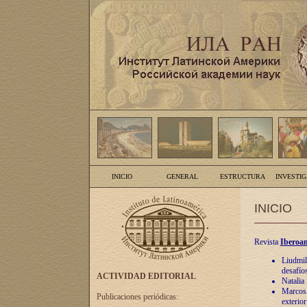
INICIO
GENERAL
ESTRUCTURA
INVESTI
INICIO
Revista
Iberoam
Liudmil
desafíos
ACTIVIDAD EDITORIAL
Natalia
Marcos A
Publicaciones periódicas:
exterio