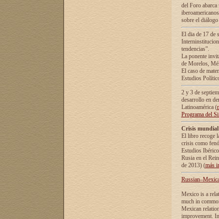
del Foro abarca 
iberoamericanos 
sobre el diálogo 
El dia de 17 de 
Interninstitucio
tendencias”.
La ponente inv
de Morelos, Méx
El caso de mate
Estudios Polític
2 y 3 de septie
desarrollo en de
Latinoamérica (
Programa del S
Crisis mundial
El libro recoge 
crisis como fen
Estudios Ibérico
Rusia en el Rei
de 2013) (
más i
Russian–Mexican
Mexico is a rela
much in common i
Mexican relation
improvement. In 