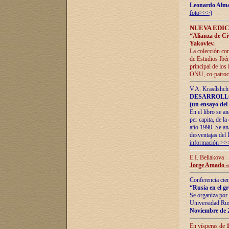
Leonardo Alm
foto>>>)
NUEVA EDIC
“Alianza de Civi
Yakovlev.
La colección con
de Estudios Ibér
principal de los
ONU, co-patroci
V.A. Krasílshch
DESARROLLO
(un ensayo del 
En el libro se a
per capita, de l
año 1990. Se ana
desventajas del 
información >>
E.I. Beliakova
Jorge Amado «r
Conferencia cien
“Rusia en el g
Se organiza por 
Universidad Rus
Noviembre de 
En vísperas de
1