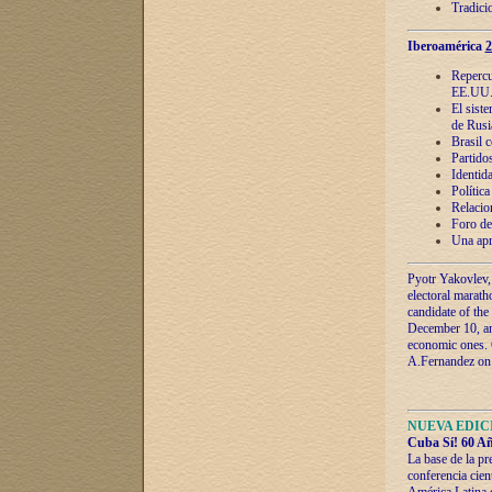
Tradici
Iberoamérica
2
Repercu
EE.UU
El sist
de Rusi
Brasil 
Partidos
Identida
Polític
Relacio
Foro de
Una apr
Pyotr Yakovlev,
electoral marath
candidate of the
December 10, and
economic ones. C
A.Fernandez on t
NUEVA EDICI
Cuba Sí! 60 Añ
La base de la pr
conferencia cien