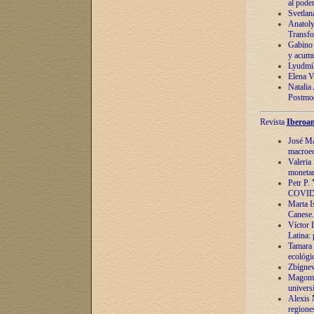
al pode
Svetlan
Anatoly
Transfo
Gabino 
y acumu
Lyudmil
Elena V.
Natalia
Postmod
Revista
Iberoam
José Ma
macroec
Valeria
monetari
Petr P.
COVID
Marta Is
Canese. 
Víctor 
Latina:
Tamara 
ecológi
Zbígnev
Magomed
univers
Alexis 
regiones