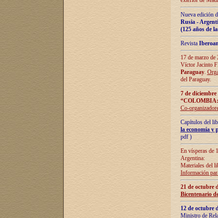
exterior de Madr
Nueva edición d
Rusia - Argent
(125 años de la
Revista
Iberoa
17 de marzo de 2
Víctor Jacinto 
Paraguay
.
Orga
del Paraguay.
7 de diciembre
“COLOMBIA:
Co-organizador
Capítulos del l
la economía y p
pdf )
En vísperas de 1
Argentina:
Materiales del li
Información para
21 de octubre 
Bicentenario d
12 de octubre 
Ministro de Rel