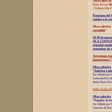
Nuevo libro en
Boris Koval.
He
// Editora Alfa-
Programa del 
camino a la coo
Obra colectiva
sostenible
"
29-30 de ma
(ILA-CONSULT
organizó ronda
argentinas de v
Terrorismo tra
internaciona
l 
Obra colectiva
”América Latin
fue editada por 
Latinoamérica de
titular Boris Ko
Salió a la luz el
Obra colectiva
“España: la tra
fue editada por 
Ciencias de Rus