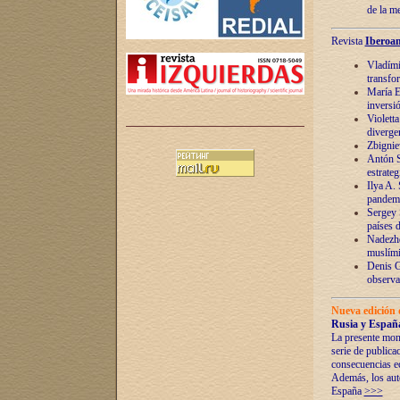
de la m
Revista
Iberoam
Vladímir
transfo
María E
inversi
Violett
diverge
Zbignie
Antón S
estrateg
Ilya A.
pandem
Sergey 
países 
Nadezhd
muslími
Denis G
observac
Nueva edición 
Rusia y España
La presente mono
serie de publica
consecuencias e
Además, los auto
España
>>>