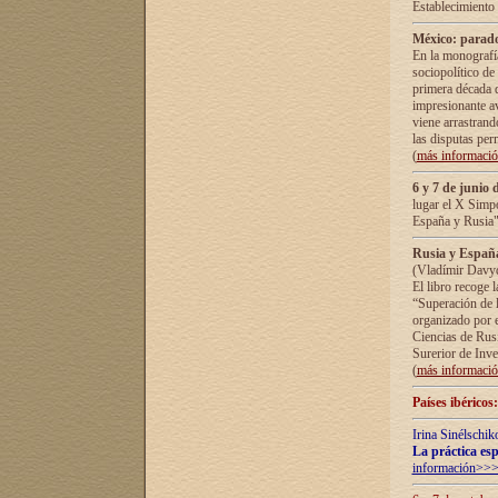
Establecimiento
México: parado
En la monografía
sociopolítico de
primera década d
impresionante a
viene arrastrand
las disputas pe
(
más informaci
6 y 7 de junio 
lugar el X Simp
España y Rusia"
Rusia y España 
(Vladímir Davyd
El libro recoge 
“Superación de l
organizado por e
Ciencias de Rus
Surerior de Inve
(
más informaci
Países ibéricos
Irina Sinélschik
La práctica esp
información>>