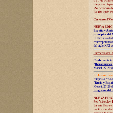
6 y 7 de octubre
Simposio hispan
«
Superación de 
Rusia
» (
más in
CervantesTV.e
NUEVA EDICI
España y Améric
principios del 
El libro está de
contemporáneos -
del siglo XXI ex
Entrevista del 
Conferencia in
“
Iberoamérica 
Moscú, 27-29 de
En los marcos 
Simposio ruso-
"
Rusia y Españ
Moscú, 27-29 de
Programa del 
NUEVA EDIC
Petr Yákovlev.
En este libro se
política mundial