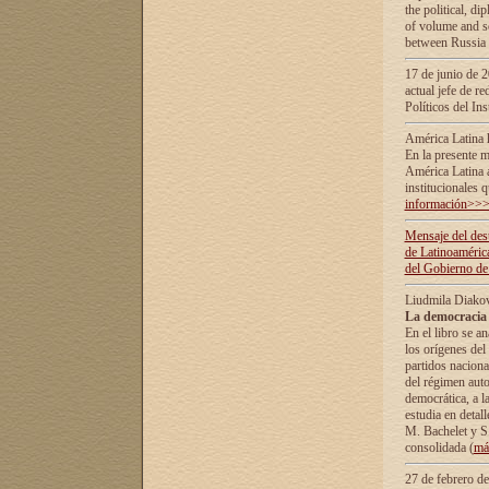
the political, d
of volume and sc
between Russia 
17 de junio de 2
actual jefe de r
Políticos del In
América Latina 
En la presente m
América Latina 
institucionales 
información>>
Mensaje del dest
de Latinoaméric
del Gobierno de
Liudmila Diako
La democracia 
En el libro se a
los orígenes del 
partidos naciona
del régimen auto
democrática, а l
estudia en detall
М. Bachelet у S.
consolidada (
má
27 de febrero d