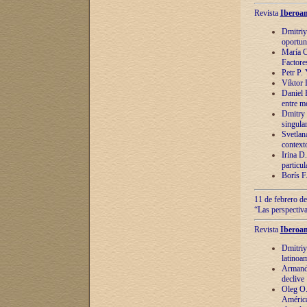
Revista
Iberoam
Dmitriy
oportun
María C
Factore
Petr P.
Víktor 
Daniel 
entre m
Dmitry 
singula
Svetlan
context
Irina D
particul
Borís F
11 de febrero de
“Las perspectiva
Revista
Iberoam
Dmitriy
latinoa
Armando
declive
Oleg O.
América