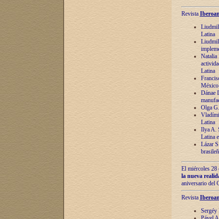
Revista
Iberoam
Liudmil
Latina
Liudmil
impleme
Natalia
activida
Latina
Francis
México 
Dánae D
manufac
Olga G.
Vladími
Latina
Ilya A.
Latina 
Lázar S.
brasile
El miércoles 28 
la nueva reali
aniversario del
Revista
Iberoam
Sergéy 
Pável A