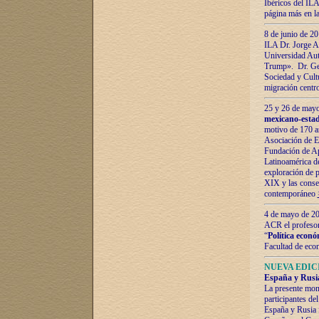
Ibéricos del ILA
página más en la
8 de junio de 20
ILA Dr. Jorge Al
Universidad Aut
Trump». Dr. Ger
Sociedad y Cultu
migración centr
25 y 26 de mayo 
mexicano-estad
motivo de 170 a
Asociación de E
Fundación de Ap
Latinoamérica d
exploración de p
XIX y las consec
contemporáneo
4 de mayo de 201
ACR el profeso
“
Política econó
Facultad de eco
NUEVA EDICI
España y Rusia 
La presente mono
participantes d
España y Rusia f