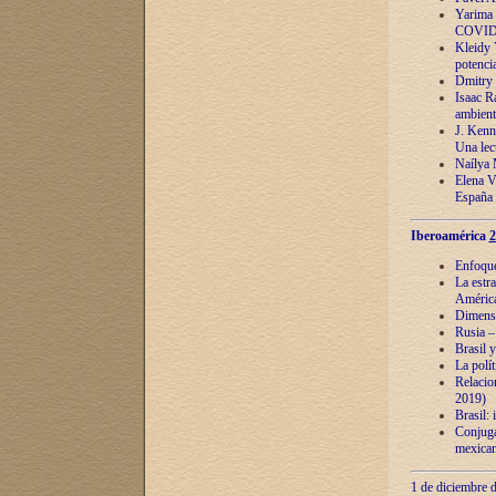
Yarima 
COVID
Kleidy 
potenci
Dmitry 
Isaac Ra
ambient
J. Kenn
Una lect
Naílya 
Elena 
España
Iberoamérica
2
Enfoques
La estr
América
Dimensi
Rusia – 
Brasil y
La polí
Relacion
2019)
Brasil: 
Conjugac
mexican
1 de diciembre d