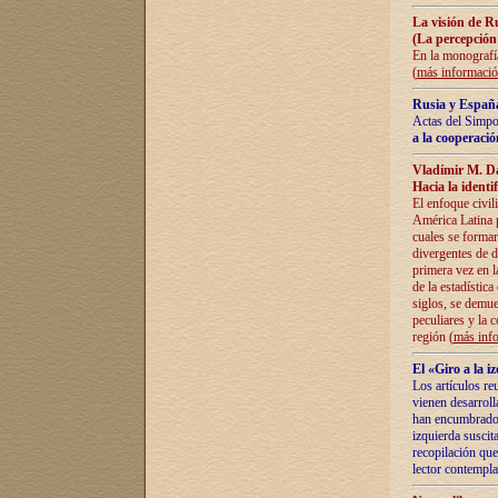
La visión de R
(La percepción
En la monografía
(
más informaci
Rusia y España
Actas del Simpo
a la cooperació
Vladímir M. D
Hacia la identi
El enfoque civil
América Latina pa
cuales se formar
divergentes de d
primera vez en l
de la estadística
siglos, se demue
peculiares y la 
región (
más inf
El «Giro a la 
Los artículos re
vienen desarroll
han encumbrado e
izquierda suscita
recopilación que
lector contempla