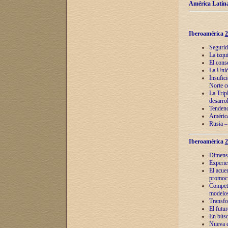
América Latina
Iberoamérica
2
Segurid
La izqu
El cons
La Unió
Insufic
Norte c
La Tripl
desarro
Tendenci
América
Rusia –
Iberoamérica
2
Dimensió
Experie
El acue
promoci
Competi
modelos
Transfo
El futu
En búsq
Nueva e