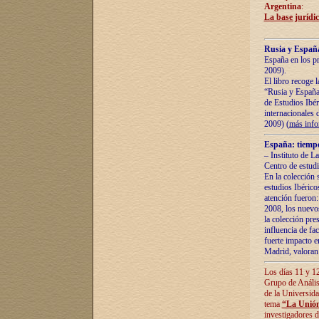
Argentina
:
La base jurídic
Rusia y España
España en los pr
2009).
El libro recoge 
“Rusia y España 
de Estudios Ibér
internacionales 
2009) (
más inf
España: tiempo
– Instituto de L
Centro de estud
En la colección 
estudios Ibérico
atención fueron:
2008, los nuevos
la colección pre
influencia de fac
fuerte impacto en
Madrid, valoran 
Los días 11 y 12
Grupo de Anális
de la Universida
tema
“La Unión
investigadores d