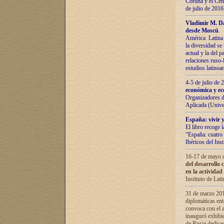
Coruña y el Cent
de julio de 201
Vladímir М. Da
desde Moscú
.
América Latina 
la diversidad se 
actual у lа del p
relaciones ruso-
estudios latino
4-5 de julio de
económica y ec
Organizadores d
Aplicada (Univ
España: vivir y
El libro recoge 
“España: cuatro 
Ibéricos del In
16-17 de mayo d
del desarrollo 
en la actividad
Instituto de La
31 de marzo 2016
diplomáticas en
convoca con el a
inauguró exhibi
de Rusia dedica