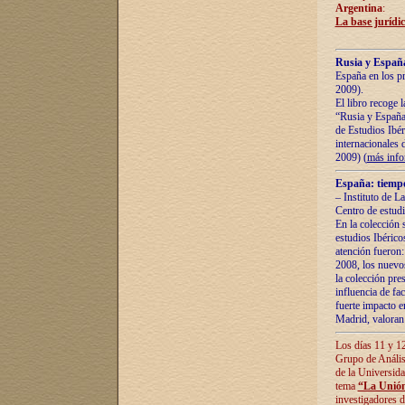
Argentina
:
La base jurídic
Rusia y España
España en los pr
2009).
El libro recoge 
“Rusia y España 
de Estudios Ibér
internacionales 
2009) (
más inf
España: tiempo
– Instituto de L
Centro de estud
En la colección 
estudios Ibérico
atención fueron:
2008, los nuevos
la colección pre
influencia de fac
fuerte impacto en
Madrid, valoran 
Los días 11 y 12
Grupo de Anális
de la Universida
tema
“La Unión
investigadores d