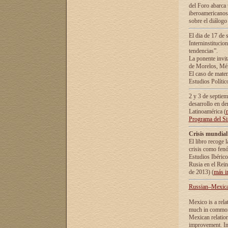
del Foro abarca 
iberoamericanos 
sobre el diálogo 
El dia de 17 de 
Interninstitucio
tendencias”.
La ponente inv
de Morelos, Méx
El caso de mate
Estudios Polític
2 y 3 de septie
desarrollo en de
Latinoamérica (
Programa del S
Crisis mundial
El libro recoge 
crisis como fen
Estudios Ibérico
Rusia en el Rei
de 2013) (
más i
Russian–Mexican
Mexico is a rela
much in common i
Mexican relation
improvement. In 