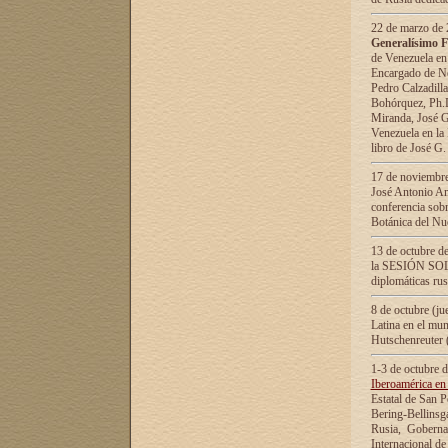
22 de marzo de 2
Generalísimo F
de Venezuela en
Encargado de Neg
Pedro Calzadilla
Bohórquez, Ph.D.
Miranda, José G
Venezuela en la 
libro de José G
17 de noviembre
José Antonio Am
conferencia sobr
Botánica del Nu
13 de octubre de
la SESIÓN SOLEM
diplomáticas rus
8 de octubre (j
Latina en el mun
Hutschenreuter 
1-3 de octubre 
Iberoamérica en 
Estatal de San P
Bering-Bellinsg
Rusia, Gobernac
Internacional de