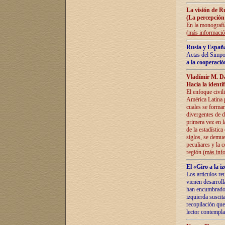
La visión de R
(La percepción
En la monografía
(
más informaci
Rusia y España
Actas del Simpo
a la cooperació
Vladímir M. D
Hacia la identi
El enfoque civil
América Latina pa
cuales se formar
divergentes de d
primera vez en l
de la estadística
siglos, se demue
peculiares y la 
región (
más inf
El «Giro a la 
Los artículos re
vienen desarroll
han encumbrado e
izquierda suscita
recopilación que
lector contempla