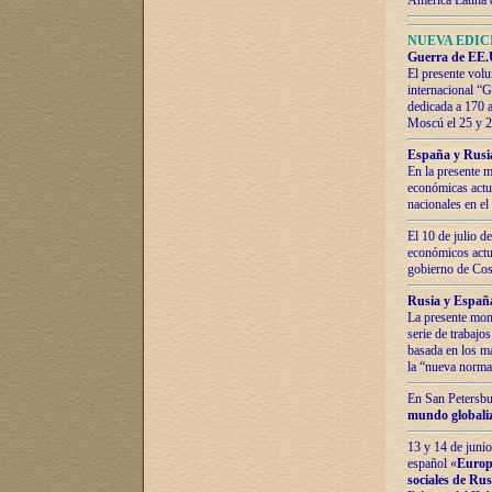
América Latina 
NUEVA EDICI
Guerra de EE.U
El presente volu
internacional “
dedicada a 170 
Moscú el 25 y 
España y Rusia:
En la presente m
económicas actua
nacionales en el
El 10 de julio d
económicos actua
gobierno de Cost
Rusia y España
La presente mono
serie de trabajo
basada en los ma
la “nueva norma
En San Petersbur
mundo globaliza
13 y 14 de junio
español «
Europa
sociales de Ru