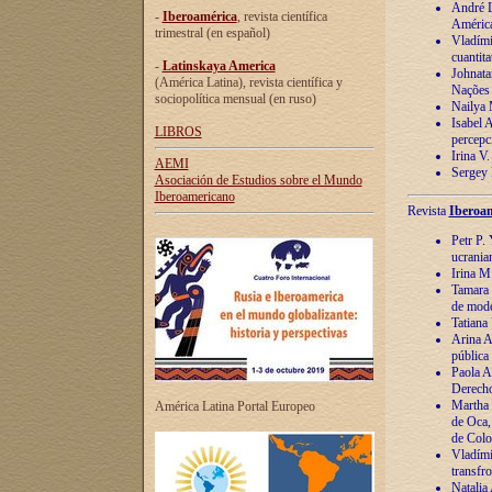
André Lu
-
Iberoamérica
, revista científica
América
trimestral (en español)
Vladímir
cuantita
-
Latinskaya America
Johnata
(América Latina), revista científica y
Nações
sociopolítica mensual (en ruso)
Nailya 
Isabel 
LIBROS
percepc
Irina V
AEMI
Sergey 
Asociación de Estudios sobre el Mundo
Iberoamericano
Revista
Iberoam
Petr P. 
ucrania
Irina M
Tamara 
de mode
Tatiana
Arina A
pública
Paola A
Derecho
Martha 
América Latina Portal Europeo
de Oca,
de Colo
Vladími
transfro
Natalia