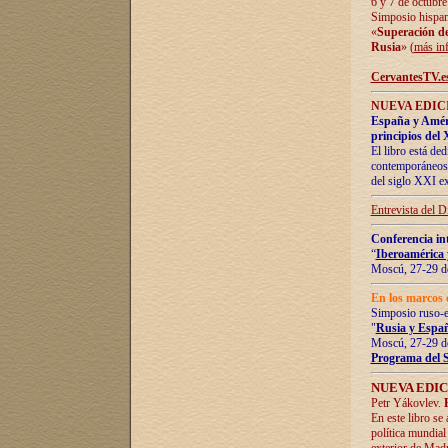
6 y 7 de octubre
Simposio hispan
«
Superación de 
Rusia
» (
más in
CervantesTV.e
NUEVA EDICI
España y Améric
principios del 
El libro está de
contemporáneos -
del siglo XXI ex
Entrevista del 
Conferencia in
“
Iberoamérica 
Moscú, 27-29 de
En los marcos 
Simposio ruso-
"
Rusia y Españ
Moscú, 27-29 de
Programa del 
NUEVA EDIC
Petr Yákovlev.
En este libro se
política mundial