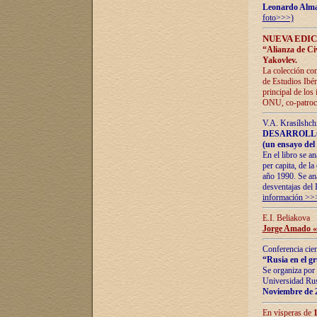
Leonardo Alm
foto>>>)
NUEVA EDIC
“Alianza de Civi
Yakovlev.
La colección con
de Estudios Ibér
principal de los
ONU, co-patroci
V.A. Krasílshch
DESARROLLO
(un ensayo del 
En el libro se a
per capita, de l
año 1990. Se ana
desventajas del 
información >>
E.I. Beliakova
Jorge Amado «r
Conferencia cien
“Rusia en el g
Se organiza por 
Universidad Rus
Noviembre de 
En vísperas de
1