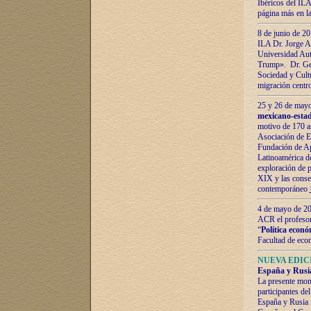
Ibéricos del ILA
página más en la
8 de junio de 20
ILA Dr. Jorge Al
Universidad Aut
Trump». Dr. Ger
Sociedad y Cultu
migración centr
25 y 26 de mayo 
mexicano-estad
motivo de 170 a
Asociación de E
Fundación de Ap
Latinoamérica d
exploración de p
XIX y las consec
contemporáneo
4 de mayo de 201
ACR el profeso
“
Política econó
Facultad de eco
NUEVA EDICI
España y Rusia 
La presente mono
participantes d
España y Rusia f