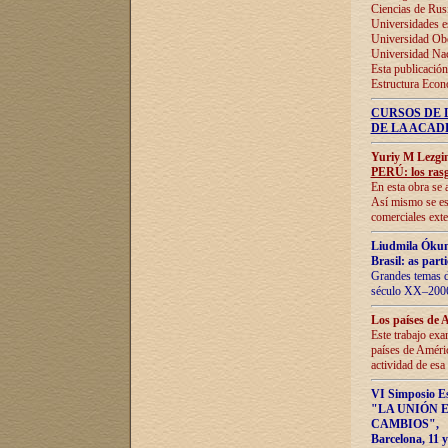
Ciencias de Rus
Universidades e
Universidad Obe
Universidad Na
Esta publicación
Estructura Econ
CURSOS DE 
DE LA ACAD
Yuriy M Lezgi
PERÚ: los rasg
En esta obra se 
Así mismo se est
comerciales exte
Liudmila Ókun
Brasil: as part
Grandes temas da
século XX–2006
Los países de 
Este trabajo exa
países de Améric
actividad de esa
VI Simposio E
"LA UNIÓN 
CAMBIOS"
,
Barcelona, 11 y