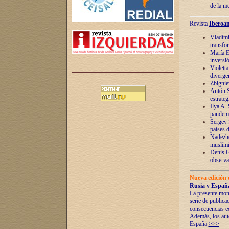
de la m
Revista
Iberoam
Vladímir
transfo
María E
inversi
Violett
diverge
Zbignie
Antón S
estrateg
Ilya A.
pandem
Sergey 
países 
Nadezhd
muslími
Denis G
observac
Nueva edición 
Rusia y España
La presente mono
serie de publica
consecuencias e
Además, los auto
España
>>>