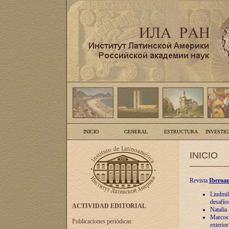
INICIO
GENERAL
ESTRUCTURA
INVESTI
INICIO
Revista
Iberoam
Liudmil
desafíos
ACTIVIDAD EDITORIAL
Natalia
Marcos A
Publicaciones periódicas:
exterio