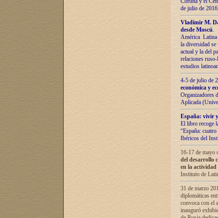
Coruña y el Cent
de julio de 201
Vladímir М. Da
desde Moscú
.
América Latina 
la diversidad se 
actual у lа del p
relaciones ruso-
estudios latino
4-5 de julio de
económica y ec
Organizadores d
Aplicada (Univ
España: vivir y
El libro recoge 
“España: cuatro 
Ibéricos del In
16-17 de mayo d
del desarrollo 
en la actividad
Instituto de La
31 de marzo 2016
diplomáticas en
convoca con el a
inauguró exhibi
de Rusia dedica