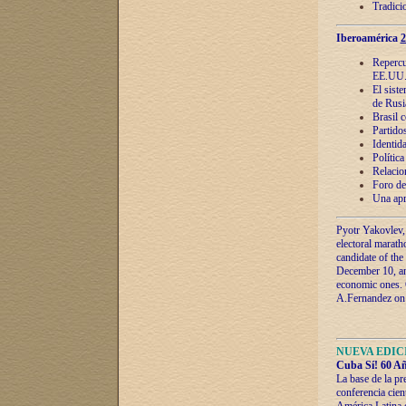
Tradici
Iberoamérica
2
Repercu
EE.UU
El sist
de Rusi
Brasil 
Partidos
Identida
Polític
Relacio
Foro de
Una apr
Pyotr Yakovlev,
electoral marath
candidate of the
December 10, and
economic ones. C
A.Fernandez on t
NUEVA EDICI
Cuba Sí! 60 Añ
La base de la pr
conferencia cien