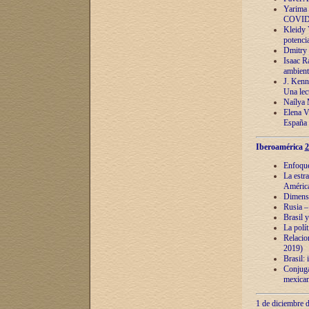
Yarima 
COVID
Kleidy 
potenci
Dmitry 
Isaac Ra
ambient
J. Kenn
Una lect
Naílya 
Elena 
España
Iberoamérica
2
Enfoques
La estr
América
Dimensi
Rusia – 
Brasil y
La polí
Relacion
2019)
Brasil: 
Conjugac
mexican
1 de diciembre d