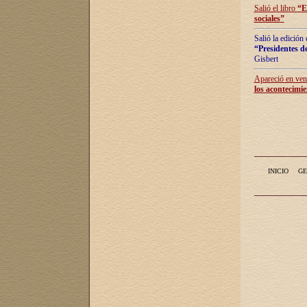
Salió el libro
“
E
sociales
”
Salió la edición
“Presidentes de
Gisbert
Apareció en vent
los acontecimie
INICIO
GE