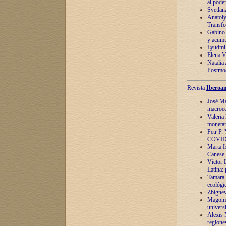
al pode
Svetlan
Anatoly
Transfo
Gabino 
y acumu
Lyudmil
Elena V.
Natalia
Postmod
Revista
Iberoam
José Ma
macroec
Valeria
monetari
Petr P.
COVID
Marta Is
Canese. 
Víctor 
Latina:
Tamara 
ecológi
Zbígnev
Magomed
univers
Alexis 
regiones