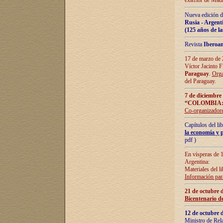
exterior de Madr
Nueva edición d
Rusia - Argent
(125 años de la
Revista
Iberoa
17 de marzo de 2
Víctor Jacinto 
Paraguay
.
Orga
del Paraguay.
7 de diciembre
“COLOMBIA:
Co-organizador
Capítulos del l
la economía y p
pdf )
En vísperas de 1
Argentina:
Materiales del li
Información para
21 de octubre 
Bicentenario d
12 de octubre 
Ministro de Rel