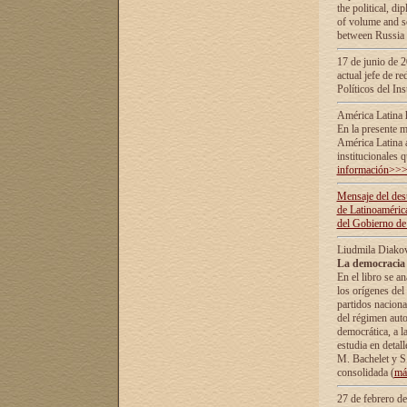
the political, d
of volume and sc
between Russia 
17 de junio de 2
actual jefe de r
Políticos del In
América Latina 
En la presente m
América Latina 
institucionales 
información>>
Mensaje del dest
de Latinoaméric
del Gobierno de
Liudmila Diako
La democracia 
En el libro se a
los orígenes del 
partidos naciona
del régimen auto
democrática, а l
estudia en detall
М. Bachelet у S.
consolidada (
má
27 de febrero d