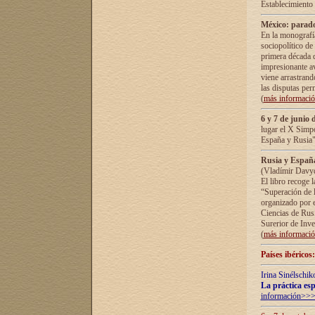
Establecimiento
México: parado
En la monografía
sociopolítico de
primera década d
impresionante a
viene arrastrand
las disputas pe
(
más informaci
6 y 7 de junio 
lugar el X Simp
España y Rusia"
Rusia y España 
(Vladímir Davyd
El libro recoge 
“Superación de l
organizado por e
Ciencias de Rus
Surerior de Inve
(
más informaci
Países ibéricos
Irina Sinélschik
La práctica esp
información>>