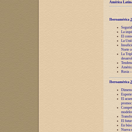
América Latina
Iberoamérica
2
Segurid
La izqu
El cons
La Unió
Insufic
Norte c
La Tripl
desarro
Tendenci
América
Rusia –
Iberoamérica
2
Dimensió
Experie
El acue
promoci
Competi
modelos
Transfo
El futu
En búsq
Nueva e