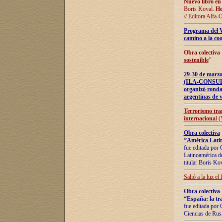
Nuevo libro en
Boris Koval.
He
// Editora Alfa-
Programa del 
camino a la coo
Obra colectiva
sostenible
"
29-30 de ma
(ILA-CONSULT
organizó ronda
argentinas de v
Terrorismo tra
internaciona
l 
Obra colectiva
”América Latin
fue editada por 
Latinoamérica de
titular Boris Ko
Salió a la luz el
Obra colectiva
“España: la tra
fue editada por 
Ciencias de Rus