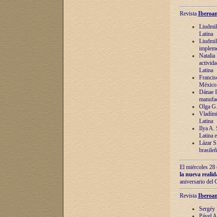
Revista
Iberoam
Liudmil
Latina
Liudmil
impleme
Natalia
activida
Latina
Francis
México 
Dánae D
manufac
Olga G.
Vladími
Latina
Ilya A.
Latina 
Lázar S.
brasile
El miércoles 28 
la nueva reali
aniversario del
Revista
Iberoam
Sergéy 
Pável A