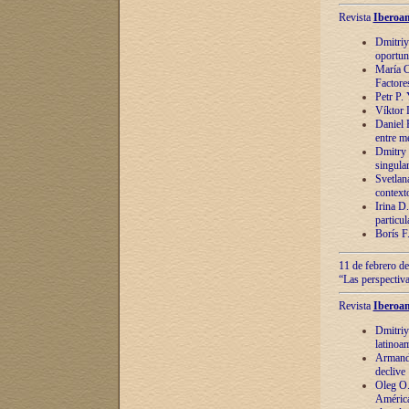
Revista
Iberoam
Dmitriy
oportun
María C
Factore
Petr P.
Víktor 
Daniel 
entre m
Dmitry 
singula
Svetlan
context
Irina D
particul
Borís F
11 de febrero de
“Las perspectiva
Revista
Iberoam
Dmitriy
latinoa
Armando
declive
Oleg O.
América