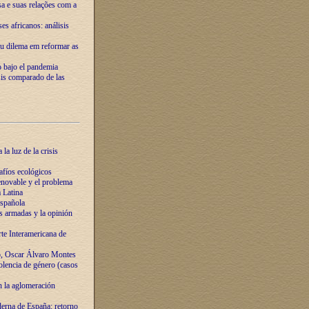
ssa e suas relações com a
es africanos: análisis
eu dilema em reformar as
o bajo el pandemia
sis comparado de las
la luz de la crisis
afíos ecológicos
novable y el problema
 Latina
española
s armadas y la opinión
te Interamericana de
o, Oscar Álvaro Montes
olencia de género (casos
n la aglomeración
erna de España: retorno