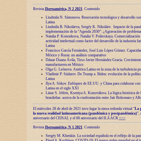
Revista
Iberoamérica, N 2 2021
. Contenido
Liudmila N. Símonova. Renovaciόn tecnolόgica y desarrollo s
Latina
Liudmila B. Nikoláeva, Sergéy K. Nikoláev. Impacto de la pand
implementaciόn de la “Agenda 2030”: ¿Agravaciόn de problemas 
Natalia P. Kononkova, Natalia V. Polávskaya. Comercializaciόn 
actividad intelectual como factor del desarrollo de la industria 
Latina
Francisco García Fernández, José Luis López Gómez. Capacida
México y Rusia: un análisis comparativo
Dánae Duana Ávila, Tirso Javier Hernández Gracia. Crecimiento 
manufacturera en México
Olga G. Leόnova. América Latina en la zona de la turbulencia pol
Vladímir P. Súdarev. De Trump a Biden: evoluciόn de la políti
Latina
Ilya A. Sόkov. Enfόques de EE.UU. y China para colaborar con 
Latina en el siglo XXI
Lázar S. Jéifets, Kseniya A. Konoválova. La lόgica histόrica de l
brasileñas: acerca de la confrontaciόn entre Jair Bolsonaro y Al
El miércoles 28 de abril de 2021 tuvo lugar la mesa redonda virtual “
La 
la nueva realidad latinoamericana (pandémica y postpandémica)
”,
aniversario del CEISAL y el 60 aniversario del ILA ACR
>>>
Revista
Iberoamérica, N 1 2021
. Contenido
Sergéy M. Khenkin. La sociedad española en el reflejo de la pa
Pável A. Kuchínov. COVID-19: El nuevo orden mundial en el t