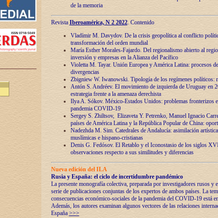
de la memoria
Revista
Iberoamérica, N 2 2022
. Contenido
Vladímir M. Davydov. De la crisis geopolítica al conflicto polític
transformación del orden mundial
María Esther Morales-Fajardo. Del regionalismo abierto al regio
inversión y empresas en la Alianza del Pacífico
Violetta M. Tayar. Unión Europea y América Latina: procesos d
divergencias
Zbigniew W. Iwanowski. Tipología de los regímenes políticos: m
Antón S. Andréev. El movimiento de izquierda de Uruguay en 2
estrategia frente a la amenaza derechista
Ilya A. Sókov. México-Estados Unidos: problemas fronterizos en
pandemia COVID-19
Sergey S. Zhiltsov, Elizaveta Y. Petrenko, Manuel Ignacio Carre
países de América Latina y la República Popular de China: oport
Nadezhda M. Sim. Catedrales de Andalucía: asimilación artística
muslímicas e hispano-cristianas
Denis G. Fedósov. El Retablo y el Iconostasio de los siglos X
observaciones respecto a sus similitudes y diferencias
Nueva edición del ILA
Rusia y España: el ciclo de incertidumbre pandémico
La presente monografía colectiva, preparada por investigadores rusos y e
serie de publicaciones conjuntas de los expertos de ambos países. La temá
consecuencias económico-sociales de la pandemia del COVID-19 está en e
Además, los autores examinan algunos vectores de las relaciones interna
España
>>>