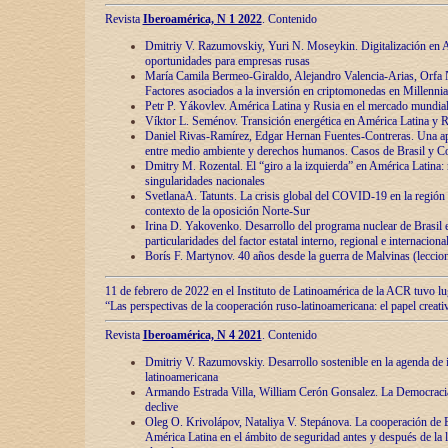
Revista
Iberoamérica, N 1 2022
. Contenido
Dmitriy V. Razumovskiy, Yuri N. Moseykin. Digitalización en A
oportunidades para empresas rusas
María Camila Bermeo-Giraldo, Alejandro Valencia-Arias, Orfa N
Factores asociados a la inversión en criptomonedas en Millennia
Petr P. Yákovlev. América Latina y Rusia en el mercado mundial
Víktor L. Seménov. Transición energética en América Latina y R
Daniel Rivas-Ramírez, Edgar Hernan Fuentes-Contreras. Una ap
entre medio ambiente y derechos humanos. Casos de Brasil y C
Dmitry M. Rozental. El “giro a la izquierda” en América Latina:
singularidades nacionales
SvetlanaA. Tatunts. La crisis global del COVID-19 en la región 
contexto de la oposición Norte-Sur
Irina D. Yakovenko. Desarrollo del programa nuclear de Brasil
particularidades del factor estatal interno, regional e internaciona
Borís F. Martynov. 40 años desde la guerra de Malvinas (leccion
11 de febrero de 2022 en el Instituto de Latinoamérica de la ACR tuvo l
“Las perspectivas de la cooperación ruso-latinoamericana: el papel creati
Revista
Iberoamérica, N 4 2021
. Contenido
Dmitriy V. Razumovskiy. Desarrollo sostenible en la agenda de 
latinoamericana
Armando Estrada Villa, William Cerón Gonsalez. La Democracia:
declive
Oleg O. Krivolápov, Nataliya V. Stepánova. La cooperación de 
América Latina en el ámbito de seguridad antes y después de la 