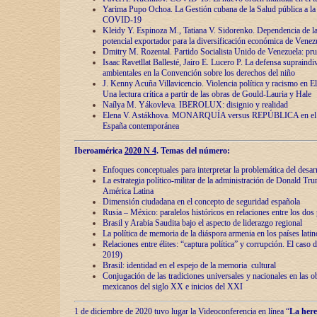
Yarima Pupo Ochoa. La Gestión cubana de la Salud pública a la 
COVID-19
Kleidy Y. Espinoza M., Tatiana V. Sidorenko. Dependencia de la 
potencial exportador para la diversificación económica de Venez
Dmitry M. Rozental. Partido Socialista Unido de Venezuela: prue
Isaac Ravetllat Ballesté, Jairo E. Lucero P. La defensa supraindi
ambientales en la Convención sobre los derechos del niño
J. Kenny Acuña Villavicencio. Violencia política y racismo en E
Una lectura crítica a partir de las obras de Gould-Lauria y Hale
Naílya M. Yákovleva. IBEROLUX: disignio y realidad
Elena V. Astákhova. MONARQUÍA versus REPÚBLICA en el dis
España contemporánea
Iberoamérica
2020 N 4
. Temas del número:
Enfoques conceptuales para interpretar la problemática del desarr
La estrategia político-militar de la administración de Donald Tr
América Latina
Dimensión ciudadana en el concepto de seguridad española
Rusia – México: paralelos históricos en relaciones entre los dos 
Brasil y Arabia Saudita bajo el aspecto de liderazgo regional
La política de memoria de la diáspora armenia en los países lati
Relaciones entre élites: “captura política” y corrupción. El caso
2019)
Brasil: identidad en el espejo de la memoria cultural
Conjugación de las tradiciones universales y nacionales en las ob
mexicanos del siglo XX e inicios del XXI
1 de diciembre de 2020 tuvo lugar la Videoconferencia en línea “
La here