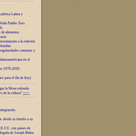
mérica Latina y
idia Patiño Toro.
ls
 de alimentos
usia
roximación a la relación
olombia
 regularidades comunes y
latinoamericana en el
 en 1970-2010:
l
es para el día de hoy)
ugar la Mesa redonda
vo de la cultura”
>>>
integración
 desde su triunfo a su
EE.UU. con países de
llegada de Joseph Biden