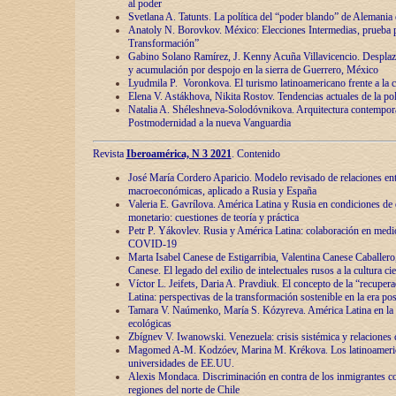
al poder
Svetlana A. Tatunts. La política del “poder blando” de Alemania
Anatoly N. Borovkov. México: Elecciones Intermedias, prueba p
Transformación”
Gabino Solano Ramírez, J. Kenny Acuña Villavicencio. Desplaz
y acumulación por despojo en la sierra de Guerrero, México
Lyudmila P. Voronkova. El turismo latinoamericano frente a la c
Elena V. Astákhova, Nikita Rostov. Tendencias actuales de la pol
Natalia A. Shéleshneva-Solodóvnikova. Arquitectura contemporá
Postmodernidad a la nueva Vanguardia
Revista
Iberoamérica, N 3 2021
. Contenido
José María Cordero Aparicio. Modelo revisado de relaciones ent
macroeconómicas, aplicado a Rusia y España
Valeria E. Gavrílova. América Latina y Rusia en condiciones de d
monetario: cuestiones de teoría y práctica
Petr P. Yákovlev. Rusia y América Latina: colaboración en medi
COVID-19
Marta Isabel Canese de Estigarribia, Valentina Canese Caballero, 
Canese. El legado del exilio de intelectuales rusos a la cultura ci
Víctor L. Jeifets, Daria A. Pravdiuk. El concepto de la “recuper
Latina: perspectivas de la transformación sostenible en la era p
Tamara V. Naúmenko, María S. Kózyreva. América Latina en la 
ecológicas
Zbígnev V. Iwanowski. Venezuela: crisis sistémica y relaciones c
Magomed A-M. Kodzóev, Marina M. Krékova. Los latinoameric
universidades de EE.UU.
Alexis Mondaca. Discriminación en contra de los inmigrantes c
regiones del norte de Chile