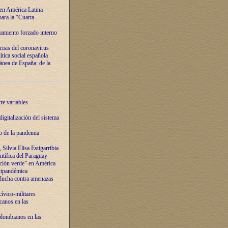
 en América Latina
ara la “Cuarta
amiento forzado interno
risis del coronavirus
ítica social española
nea de España: de la
re variables
igitalización del sistema
o de la pandemia
Silvia Elisa Estigarribia
entífica del Paraguay
ación verde” en América
ostpandémica
lucha contra amenazas
ívico-militares
anos en las
olombianos en las