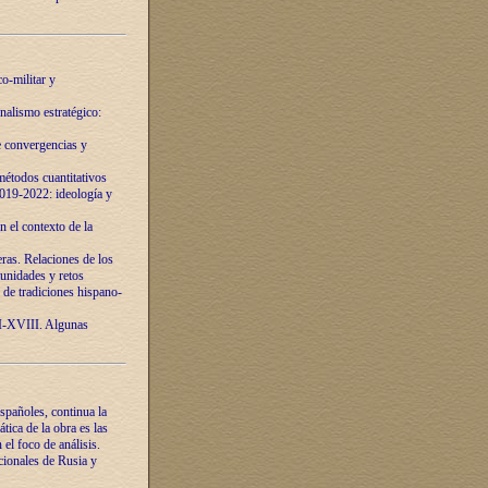
o-militar y
nalismo estratégico:
e convergencias y
étodos cuantitativos
019-2022: ideología y
 el contexto de la
ras. Relaciones de los
unidades y retos
 de tradiciones hispano-
VI-XVIII. Algunas
spañoles, continua la
tica de la obra es las
l foco de análisis.
cionales de Rusia y