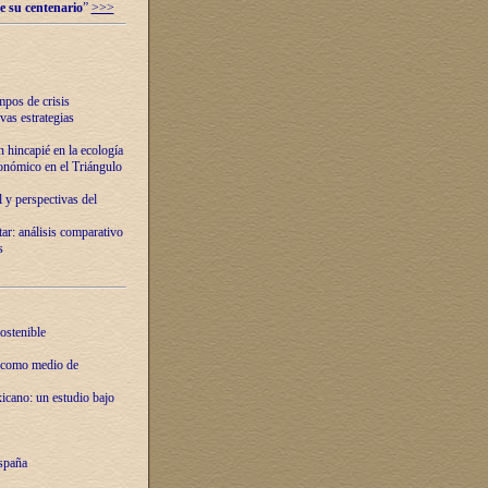
e su centenario
”
>>>
mpos de crisis
vas estrategias
 hincapié en la ecología
onómico en el Triángulo
 y perspectivas del
tar: análisis comparativo
s
ostenible
 como medio de
xicano: un estudio bajo
spaña