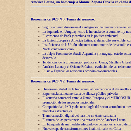
América Latina, un homenaje a Manuel Zapata Olivella en el año d
Iberoamérica
2020 N 3
.
Temas del número:
Seguridad multidimensional e integración latinoamericana en tie
La izquierda en Uruguay: entre la herencia de lа comintern y nue
El consenso de París y cambios en la política ambiental
La Unión Europea y América Latina: el desarrollo sostenible con
Insuficiencia de la Unión aduanera como motor de desarrollo ec
Norte centroamericano
La Triple Frontera de Brasil, Argentina y Paraguay: estado actual
desarrollo
Tendencias de la urbanización política en Ceuta, Melilla y Gibral
América Latina y el Oriente Próximo: evolución de las relacione
Rusia – España: las relaciones económico-comerciales
Iberoamérica
2020 N 2
.
Temas del número:
Dimensión global de la transición latinoamericana al desarrollo s
Experiencia latinoamericana de alianza público-privada
El acuerdo comercial entre la Unión Europea y el MERCOSUR
promoción de los negocios nacionales
Competitividad, I+D y alta tecnología del sector aeronáutico me
modelos estructurales
Transformación digital del turismo en América Latina
El futuro de las pensiones: una mirada desde América Latina
En búsqueda de un modelo adecuado de pensiones: el caso de E
Nueva etapa de transformaciones institucionales en Cuba