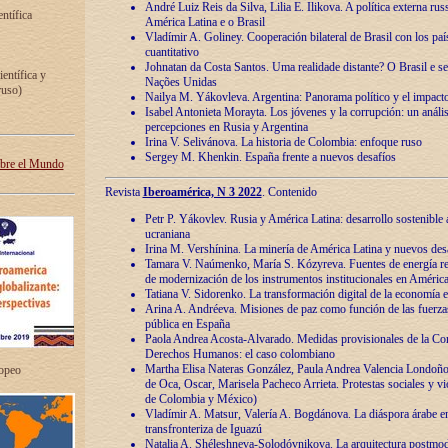
André Luiz Reis da Silva, Lilia E. Ilikova. A política externa ru
entífica
América Latina e o Brasil
Vladímir A. Goliney. Cooperación bilateral de Brasil con los país
cuantitativo
Johnatan da Costa Santos. Uma realidade distante? O Brasil e s
ientífica y
Nações Unidas
ruso)
Nailya M. Yákovleva. Argentina: Panorama político y el impact
Isabel Antonieta Morayta. Los jóvenes y la corrupción: un análi
percepciones en Rusia y Argentina
Irina V. Selivánova. La historia de Colombia: enfoque ruso
Sergey M. Khenkin. España frente a nuevos desafíos
obre el Mundo
Revista
Iberoamérica, N 3 2022
. Contenido
Petr P. Yákovlev. Rusia y América Latina: desarrollo sostenible a 
ucraniana
Irina M. Vershínina. La minería de América Latina y nuevos des
Tamara V. Naúmenko, María S. Kózyreva. Fuentes de energía re
de modernización de los instrumentos institucionales en América
Tatiana V. Sidorenko. La transformación digital de la economía 
Arina A. Andréeva. Misiones de paz como función de las fuerza
pública en España
Paola Andrea Acosta-Alvarado. Medidas provisionales de la Cor
Derechos Humanos: el caso colombiano
Martha Elisa Nateras González, Paula Andrea Valencia Londoñ
ropeo
de Oca, Oscar, Marisela Pacheco Arrieta. Protestas sociales y vi
de Colombia y México)
Vladímir A. Matsur, Valería A. Bogdánova. La diáspora árabe e
transfronteriza de Iguazú
Natalia A. Shéleshneva-Solodóvnikova. La arquitectura postmod