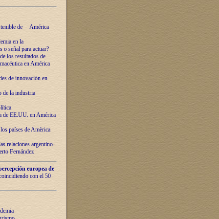
ostenible de América
emia en la
o señal para actuar?
de los resultados de
farmacéutica en América
des de innovaciόn en
de la industria
ítica
ca de EE.UU. en América
los países de Amèrica
as relaciones argentino-
berto Fernández
percepción europea de
 coincidiendo con el 50
ndemia
urismo