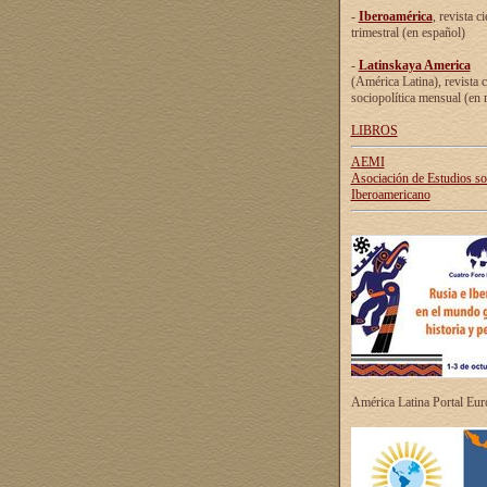
-
Iberoamérica
, revista ci
trimestral (en español)
-
Latinskaya America
(América Latina), revista c
sociopolítica mensual (en 
LIBROS
AEMI
Asociación de Estudios s
Iberoamericano
América Latina Portal Eu