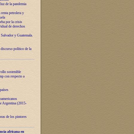
luz de la pandemia
renta petrolera y
uela
ba por la crisis
vidual de derechos
l Salvador y Guatemala.
curso político de la
ollo sostenible
ump con respecto a
países
noamericanos
 de Argentina (2015-
ras de los pintores
ncia africana en