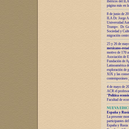
Ibéricos del ILA
página más en la
8 de junio de 20
ILA Dr. Jorge Al
Universidad Aut
Trump». Dr. Ger
Sociedad y Cultu
migración centr
25 y 26 de mayo 
mexicano-estad
motivo de 170 a
Asociación de E
Fundación de Ap
Latinoamérica d
exploración de p
XIX y las consec
contemporáneo
4 de mayo de 201
ACR el profeso
“
Política econó
Facultad de eco
NUEVA EDICI
España y Rusia 
La presente mono
participantes d
España y Rusia f