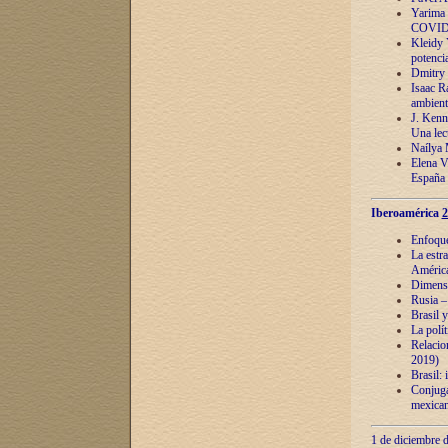
Yarima 
COVID
Kleidy 
potenci
Dmitry 
Isaac Ra
ambient
J. Kenn
Una lect
Naílya 
Elena 
España
Iberoamérica
2
Enfoques
La estr
América
Dimensi
Rusia – 
Brasil y
La polí
Relacion
2019)
Brasil: 
Conjugac
mexican
1 de diciembre d