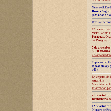
exterior de Madr
Nueva edición d
Rusia - Argent
(125 años de la
Revista
Iberoa
17 de marzo de 2
Víctor Jacinto 
Paraguay
.
Orga
del Paraguay.
7 de diciembre
“COLOMBIA:
Co-organizador
Capítulos del l
la economía y p
pdf )
En vísperas de 1
Argentina:
Materiales del li
Información para
21 de octubre 
Bicentenario d
12 de octubre 
Ministro de Rel