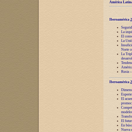
América Latina
Iberoamérica
2
Segurid
La izqu
El cons
La Unió
Insufic
Norte c
La Tripl
desarro
Tendenci
América
Rusia –
Iberoamérica
2
Dimensió
Experie
El acue
promoci
Competi
modelos
Transfo
El futu
En búsq
Nueva e