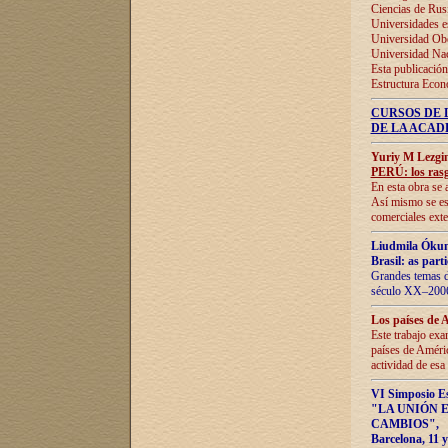
Ciencias de Rus
Universidades e
Universidad Obe
Universidad Na
Esta publicación
Estructura Econ
CURSOS DE 
DE LA ACAD
Yuriy M Lezgi
PERÚ: los rasg
En esta obra se 
Así mismo se est
comerciales exte
Liudmila Ókun
Brasil: as part
Grandes temas da
século XX–2006
Los países de 
Este trabajo exa
países de Améric
actividad de esa
VI Simposio E
"LA UNIÓN 
CAMBIOS"
,
Barcelona, 11 y