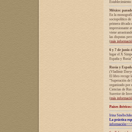
Establecimiento
México: parado
En la monografía
sociopolítico de
primera década d
impresionante a
viene arrastrand
las disputas pe
(
más informaci
6 y 7 de junio 
lugar el X Simp
España y Rusia"
Rusia y España 
(Vladímir Davyd
El libro recoge 
“Superación de l
organizado por e
Ciencias de Rus
Surerior de Inve
(
más informaci
Países ibéricos
Irina Sinélschik
La práctica esp
información>>