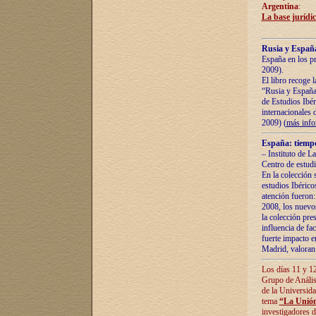
Argentina
:
La base jurídic
Rusia y España
España en los pr
2009).
El libro recoge 
“Rusia y España 
de Estudios Ibér
internacionales 
2009) (
más inf
España: tiempo
– Instituto de L
Centro de estud
En la colección 
estudios Ibérico
atención fueron:
2008, los nuevos
la colección pre
influencia de fac
fuerte impacto en
Madrid, valoran 
Los días 11 y 12
Grupo de Anális
de la Universida
tema
“La Unión
investigadores d