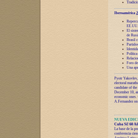
Tradici
Iberoamérica
2
Repercu
EE.UU
El sist
de Rusi
Brasil 
Partidos
Identida
Polític
Relacio
Foro de
Una apr
Pyotr Yakovlev,
electoral marath
candidate of the
December 10, and
economic ones. C
A.Fernandez on t
NUEVA EDICI
Cuba Sí! 60 Añ
La base de la pr
conferencia cien