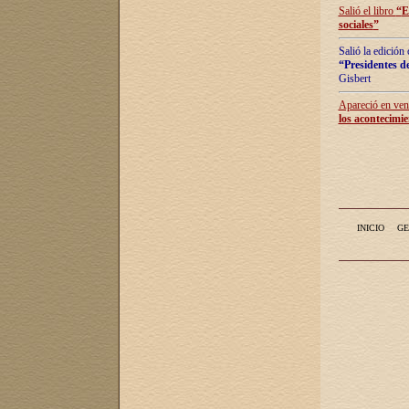
Salió el libro
“
E
sociales
”
Salió la edición
“Presidentes de
Gisbert
Apareció en vent
los acontecimie
INICIO
GE