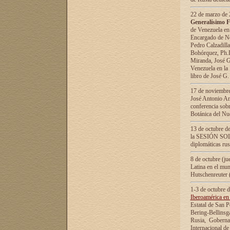
22 de marzo de 2
Generalísimo F
de Venezuela en
Encargado de Neg
Pedro Calzadilla
Bohórquez, Ph.D.
Miranda, José G
Venezuela en la 
libro de José G
17 de noviembre
José Antonio Am
conferencia sobr
Botánica del Nu
13 de octubre de
la SESIÓN SOLEM
diplomáticas rus
8 de octubre (j
Latina en el mun
Hutschenreuter 
1-3 de octubre 
Iberoamérica en 
Estatal de San P
Bering-Bellinsg
Rusia, Gobernac
Internacional de