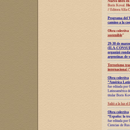
Nuevo libro en
Boris Koval.
He
// Editora Alfa-
Programa del 
camino a la coo
Obra colectiva
sostenible
"
29-30 de ma
(ILA-CONSULT
organizó ronda
argentinas de v
Terrorismo tra
internaciona
l 
Obra colectiva
”América Latin
fue editada por 
Latinoamérica de
titular Boris Ko
Salió a la luz el
Obra colectiva
“España: la tra
fue editada por 
Ciencias de Rus