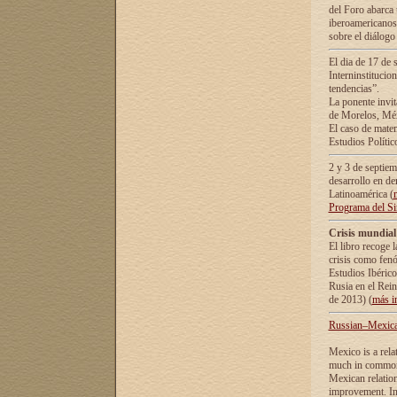
del Foro abarca 
iberoamericanos 
sobre el diálogo 
El dia de 17 de 
Interninstitucio
tendencias”.
La ponente inv
de Morelos, Méx
El caso de mate
Estudios Polític
2 y 3 de septie
desarrollo en de
Latinoamérica (
Programa del S
Crisis mundial
El libro recoge 
crisis como fen
Estudios Ibérico
Rusia en el Rei
de 2013) (
más i
Russian–Mexican
Mexico is a rela
much in common i
Mexican relation
improvement. In 