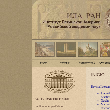
INICIO
GENERAL
ESTRUCTURA
INVESTI
INICIO
Revista
Iberoam
Liudmil
desafíos
ACTIVIDAD EDITORIAL
Natalia
Marcos A
Publicaciones periódicas:
exterio