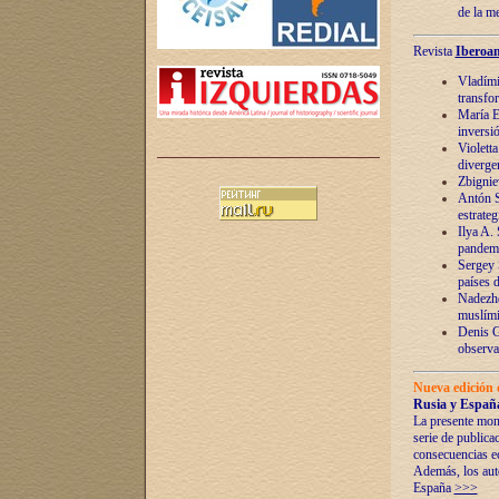
de la m
Revista
Iberoam
Vladímir
transfo
María E
inversi
Violett
diverge
Zbignie
Antón S
estrateg
Ilya A.
pandem
Sergey 
países 
Nadezhd
muslími
Denis G
observac
Nueva edición 
Rusia y España
La presente mono
serie de publica
consecuencias e
Además, los auto
España
>>>