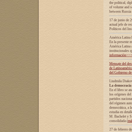
the political, d
of volume and sc
between Russia 
17 de junio de 2
actual jefe de r
Políticos del In
América Latina 
En la presente m
América Latina 
institucionales 
información>>
Mensaje del dest
de Latinoaméric
del Gobierno de
Liudmila Diako
La democracia 
En el libro se a
los orígenes del 
partidos naciona
del régimen auto
democrática, а l
estudia en detall
М. Bachelet у S.
consolidada (
má
27 de febrero d