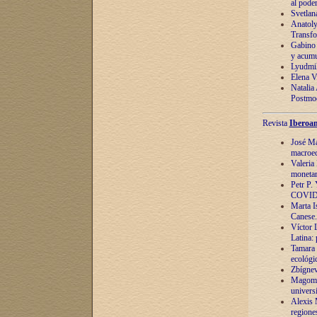
al pode
Svetlan
Anatoly
Transfo
Gabino 
y acumu
Lyudmil
Elena V.
Natalia
Postmod
Revista
Iberoam
José Ma
macroec
Valeria
monetari
Petr P.
COVID
Marta Is
Canese. 
Víctor 
Latina:
Tamara 
ecológi
Zbígnev
Magomed
univers
Alexis 
regiones