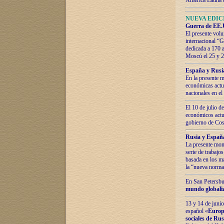
América Latina 
NUEVA EDICI
Guerra de EE.U
El presente volu
internacional “
dedicada a 170 
Moscú el 25 y 
España y Rusia:
En la presente m
económicas actua
nacionales en el
El 10 de julio d
económicos actua
gobierno de Cost
Rusia y España
La presente mono
serie de trabajo
basada en los ma
la “nueva norma
En San Petersbur
mundo globaliza
13 y 14 de junio
español «
Europa
sociales de Ru