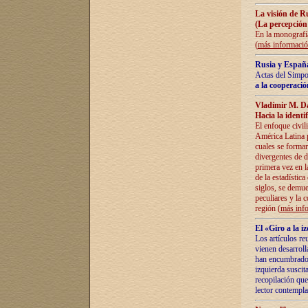
La visión de R
(La percepción
En la monografía
(
más informaci
Rusia y España
Actas del Simpo
a la cooperació
Vladímir M. D
Hacia la identi
El enfoque civil
América Latina pa
cuales se formar
divergentes de d
primera vez en l
de la estadística
siglos, se demue
peculiares y la 
región (
más inf
El «Giro a la 
Los artículos re
vienen desarroll
han encumbrado e
izquierda suscita
recopilación que
lector contempla