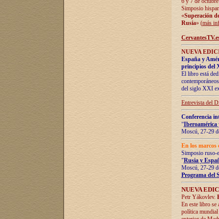
6 y 7 de octubre
Simposio hispan
«
Superación de 
Rusia
» (
más in
CervantesTV.e
NUEVA EDICI
España y Améric
principios del 
El libro está de
contemporáneos -
del siglo XXI ex
Entrevista del 
Conferencia in
“
Iberoamérica 
Moscú, 27-29 de
En los marcos 
Simposio ruso-
"
Rusia y Españ
Moscú, 27-29 de
Programa del 
NUEVA EDIC
Petr Yákovlev.
En este libro se
política mundial