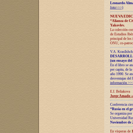
Leonardo Alm
foto>>>)
NUEVA EDIC
“Alianza de Civi
Yakovlev.
La colección con
de Estudios Ibér
principal de los
ONU, co-patroci
V.A. Krasílshch
DESARROLLO
(un ensayo del 
En el libro se a
per capita, de l
año 1990. Se ana
desventajas del 
información >>
E.I. Beliakova
Jorge Amado «r
Conferencia cien
“Rusia en el g
Se organiza por 
Universidad Rus
Noviembre de 
En vísperas de
1