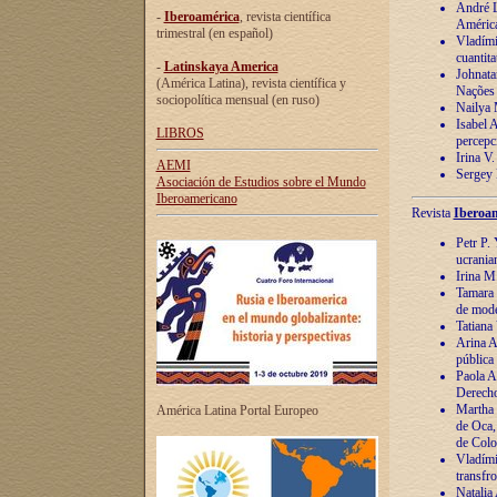
André Lu
-
Iberoamérica
, revista científica
América
trimestral (en español)
Vladímir
cuantita
-
Latinskaya America
Johnata
(América Latina), revista científica y
Nações
sociopolítica mensual (en ruso)
Nailya 
Isabel 
LIBROS
percepc
Irina V
AEMI
Sergey 
Asociación de Estudios sobre el Mundo
Iberoamericano
Revista
Iberoam
Petr P. 
ucrania
Irina M
Tamara 
de mode
Tatiana
Arina A
pública
Paola A
Derecho
Martha 
América Latina Portal Europeo
de Oca,
de Colo
Vladími
transfro
Natalia