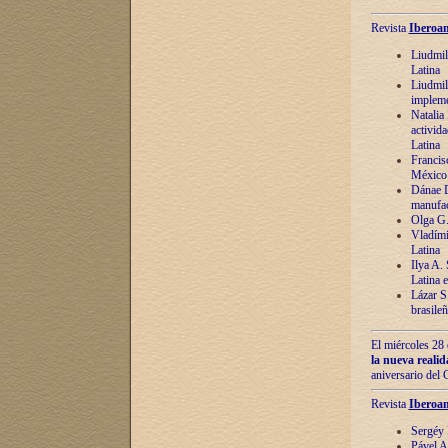
Revista
Iberoam
Liudmil
Latina
Liudmil
impleme
Natalia
activida
Latina
Francis
México 
Dánae D
manufac
Olga G.
Vladími
Latina
Ilya A.
Latina 
Lázar S.
brasile
El miércoles 28 
la nueva reali
aniversario del
Revista
Iberoam
Sergéy 
Pável A