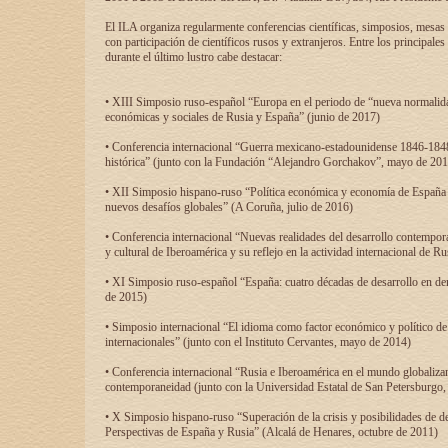
El ILA organiza regularmente conferencias científicas, simposios, mesas
con participación de científicos rusos y extranjeros. Entre los principale
durante el último lustro cabe destacar:
• XIII Simposio ruso-español “Europa en el periodo de “nueva normalidad
económicas y sociales de Rusia y España” (junio de 2017)
• Conferencia internacional “Guerra mexicano-estadounidense 1846-1848
histórica” (junto con la Fundación “Alejandro Gorchakov”, mayo de 201
• XII Simposio hispano-ruso “Política económica y economía de España y
nuevos desafíos globales” (A Coruña, julio de 2016)
• Conferencia internacional “Nuevas realidades del desarrollo contempor
y cultural de Iberoamérica y su reflejo en la actividad internacional de 
• XI Simposio ruso-español “España: cuatro décadas de desarrollo en de
de 2015)
• Simposio internacional “El idioma como factor económico y político de
internacionales” (junto con el Instituto Cervantes, mayo de 2014)
• Conferencia internacional “Rusia e Iberoamérica en el mundo globalizant
contemporaneidad (junto con la Universidad Estatal de San Petersburgo,
• X Simposio hispano-ruso “Superación de la crisis y posibilidades de de
Perspectivas de España y Rusia” (Alcalá de Henares, octubre de 2011)