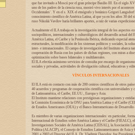
que fue invitado a Moscú por el gran príncipe Basilio III. En el siglo X
uno de los padres de la ciencia rusa, mostró vivo interés por el acontecer 
Occidentales¨. Y en el s. XIX el etnógrafo y botánico Grigori Langsdorf 
conocimiento científico de América Latina, al que ya en los años 30 del s
ruso Nikolái Vavílov haría brillantes aportes, a raíz de varias expedicione
Actualmente el ILA trabaja en la investigación integral de los aspectos e
sociopolíticos, internacionales y culturológicos del desarrollo actual del 
América Latina, el Caribe y la Península Ibérica, dedicando especial aten
estructurales, la modificación de los sistemas políticos y sociales, la solu
inter- e intranacionales. El campo de investigación del Instituto abarca t
cooperación de Rusia con los países de dichas regiones, con miras a dise
optimización sobre bases bilaterales y multilaterales.
El ILA efectúa asimismo servicios de consulta por encargo de organismos
sociales y privadas, actividades de divulgación cultural, educativas y edito
VÍNCULOS INTERNACIONALES
El ILA está en contacto con más de 200 centros científicos de otros país
40 acuerdos y programas de cooperación científica con universidades y c
de Latinoamérica, el Caribe, EE.UU., Europa y Asia.
El Instituto mantiene relaciones con prestigiosas organizaciones y entid
la Comisión Económica de la ONU para América Latina y el Caribe (CE
de Estados Americanos (OEA) y el Banco Interamericano de Desarrollo
Es miembro de varias organizaciones internacionales: en particular, form
Internacional de Estudios sobre América Latina y el Caribe (FIEALC), 
Investigaciones Sociales de América Latina (CEISAL), la Asociación La
Política (ALACIP), el Consejo de Estudios Latinoamericanos de Asia 
2001 a 2003 el Director del ILA, Dr. Vladimir Davydov, fue Presidente