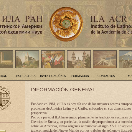
ERAL
ESTRUCTURA
INVESTIGACIÓNES
FORMACIÓN
CONTACTOS
MA
INFORMACIÓN GENERAL
Fundado en 1961, el ILA es hoy día uno de los mayores centros europeos
problemas de América Latina y el Caribe, enfocados en sus dimensiones 
perspectiva.
Por otra parte, el ILA ha asumido plenamente las tradiciones seculares d
Ciencias de Rusia y, en particular, la misión de proporcionar a la socieda
sobre las Américas, cuyos orígenes se remontan al siglo XVI. En aquel e
tuvieron noticia del Nuevo Mundo por los trabajos del teólogo e ilustra