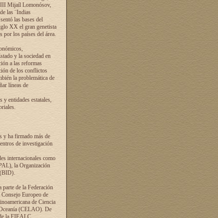
VIII Mijaíl Lomonósov,
de las ¨Indias
sentó las bases del
iglo XX el gran genetista
s por los países del área.
conómicos,
Estado y la sociedad en
ción a las reformas
ción de los conflictos
ambién la problemática de
ñar líneas de
 y entidades estatales,
riales.
es y ha firmado más de
entros de investigación
ades internacionales como
PAL), la Organización
 (BID).
a parte de la Federación
el Consejo Europeo de
tinoamericana de Ciencia
y Oceanía (CELAO). De
 de la FIEALC.