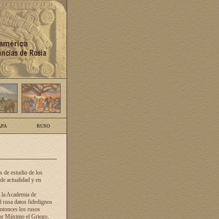
PA
RUSO
 de estudio de los
de actualidad y en
e la Academia de
d rusa datos fidedignos
ntonces los rusos
dor Máximo el Griego,