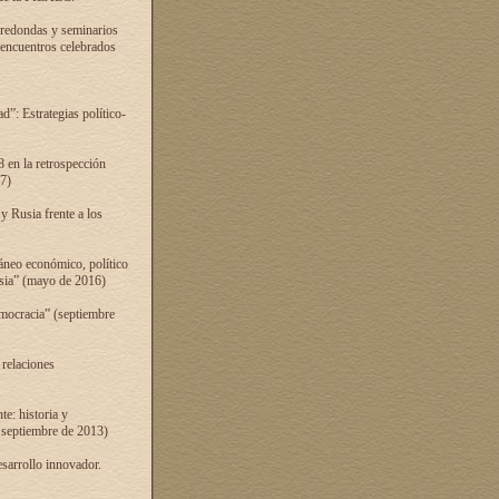
 redondas y seminarios
s encuentros celebrados
”: Estrategias político-
 en la retrospección
7)
 Rusia frente a los
áneo económico, político
Rusia” (mayo de 2016)
mocracia” (septiembre
 relaciones
e: historia y
 septiembre de 2013)
sarrollo innovador.