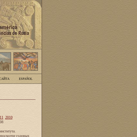
САЙТА
ESPAÑOL
11
2010
98
нститута.
просмотре годовых