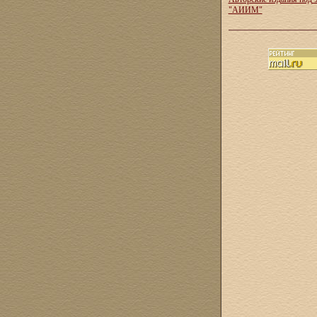
"АИИМ"