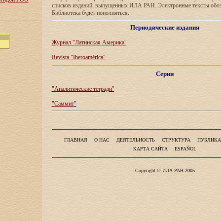
списков изданий, выпущенных ИЛА РАН. Электронные тексты обо
Библиотека будет пополняться.
Периодические издания
Журнал "Латинская Америка"
Revista "Iberoamérica"
Серии
"Аналитические тетради"
"Саммит
"
ГЛАВНАЯ
О НАС
ДЕЯТЕЛЬНОСТЬ
СТРУКТУРА
ПУБЛИКА
КАРТА САЙТА
ESPAÑOL
Copyright © ИЛА РАН 2005