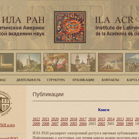
 НАС
ДЕЯТЕЛЬНОСТЬ
СТРУКТУРА
ПУБЛИКАЦИИ
КОНТАКТЫ
КАРТА 
Публикации
Книги
2022
2021
2020
2019
2018
2017
2016
2015
2014
2013
2012
20
2009
2008
2007
2006
2005
2004
2003
2002
2001
2000
1999
19
АН и его
ИЛА РАН расширяет электронный доступ к научным публикациям и
Информацию о доступных для чтения книгах можно получить при 
 эгидой РОО