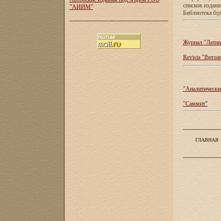
списков издан
"АИИМ"
Библиотека буд
Журнал "Латин
Revista "Iberoa
"Аналитические
"Саммит
"
ГЛАВНАЯ