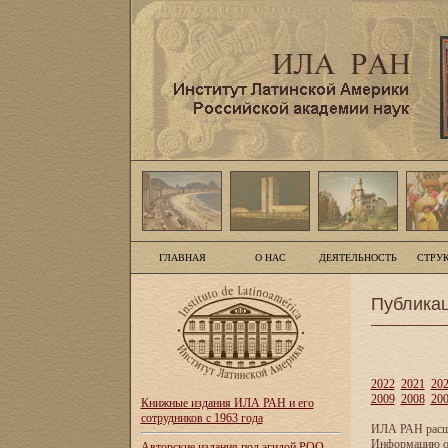
ГЛАВНАЯ
О НАС
ДЕЯТЕЛЬНОСТЬ
СТРУ
Публика
2022
2021
20
2009
2008
20
Книжные издания ИЛА РАН и его
сотрудников с 1963 года
ИЛА РАН расши
Информацию о 
Авторские издания под эгидой РОО