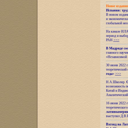
Новое издани
Испания: тру
В новом издан
и экономическ
глобальной не
На канале ИЛА
период и выбо
РАН
>>>
В Мадриде со
главного науч
«Независимой 
30 июня 2022 
теоретический 
года
»
>>>
Н.А.Школяр.
С
возможность пе
Китай и Индию,
Аналитический
16 июня 2022 г
теоретического
латиноамерик
выступил Д.В.
Взгляд на Ла