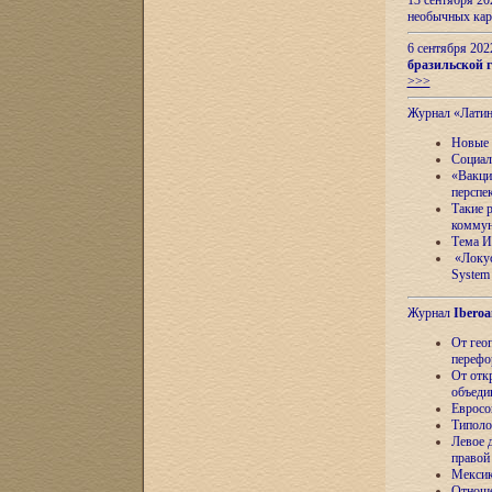
13 сентября 2
необычных кар
6 сентября 20
бразильской г
>>>
Журнал «Лати
Новые 
Социал
«Вакци
перспе
Такие 
коммун
Тема И
«Локус
System 
Журнал
Iberoa
От гео
перефо
От отк
объеди
Евросо
Типоло
Левое д
правой
Мексик
Отноше