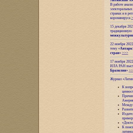
Латинская Ам
В работе анал
электоральных 
странах и в ре
коронавируса
15 декабря 20
традиционную
межкультурны
22 ноября 2022
тему «
Антаркт
стран
»
>>>
17 ноября 2022
ИЛА РАН высту
Бразилии
»
>>
Журнал «Лати
К вопр
ценнос
Причин
Амери
Междун
Развит
Издате
пример
«Докто
К поис
латино