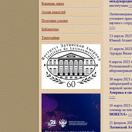
международн
Книжная лавка
институтами
>
Архив новостей
Латиноамерикан
уточняют приор
Полезные ссылки
научного сотр
>>>
Библиотека
13 апреля 202
Типография
Южной Атлант
11 апреля 202
Эдуардо Вилье
6 апреля 2023
Региональной 
ибероамерика
30 марта 2023
лабораторией и
мировой эконо
Америка в сис
>>>
16 марта 2023 
семинар на тем
MORENA
»
>
21 февраля 20
Латинской Ам