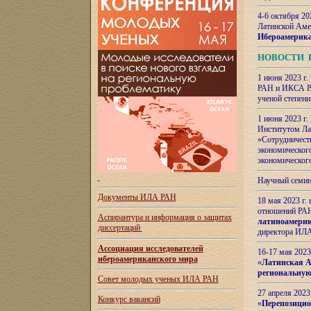
4-6 октября 20
Латинской Аме
Ибероамерика
НОВОСТИ 
1 июня 2023 г.
РАН и ИКСА РА
ученой степени
1 июня 2023 г
Институтом Ла
«Сотрудничеств
экономическог
экономическог
Научный семин
Документы ИЛА РАН
18 мая 2023 г
отношений РАН
Аспирантура и
информация о защитах
латиноамерик
диссертаций
директора ИЛА
Ассоциация исследователей
16-17 мая 202
ибероамериканского мира
«
Латинская Ам
региональную
Совет молодых ученых ИЛА РАН
27 апреля 2023
Конкурс вакансий
«
Перепозицио