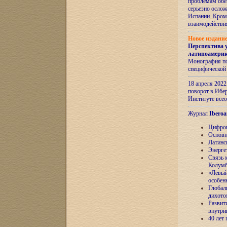
проблемам обе
серьезно ослож
Испании. Кром
взаимодейств
Новое издани
Перспектива 
латиноамери
Монография по
специфической
18 апреля 202
поворот в Ибер
Институте все
Журнал
Iberoa
Цифров
Основн
Латинс
Энерге
Связь 
Колум
«Левый
особен
Глобал
дихото
Развит
внутри
40 лет