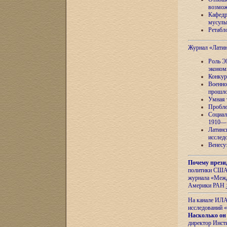
возмож
Кафедр
мусуль
Ретабло
Журнал «Лати
Роль Э
эконом
Конкур
Военно
прошло
Умная 
Пробле
Социал
1910—1
Латинс
исслед
Венесу
Почему прези
политики США 
журнала «Межд
Америки РАН
На канале ИЛА
исследований «
Насколько он
директор Инст