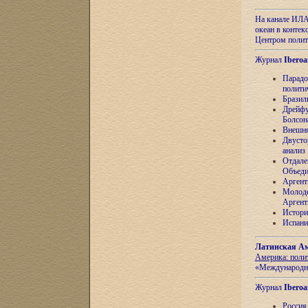
На канале ИЛА
океан в контек
Центром полит
Журнал
Iberoa
Парадо
полити
Бразил
Дрейфу
Болсон
Внешня
Двусто
анализ
Отдале
Объеди
Аргент
Молоде
Аргент
Истори
Испани
Латинская Ам
Америка: поли
«Международн
Журнал
Iberoa
Россия