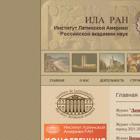
ГЛАВНАЯ
О НАС
ДЕЯТЕЛЬНОСТЬ
СТРУ
Главная
Журнал
"
Лати
Указатель стат
Журнал «Латинс
период 2021-20
Журнал
Iberoa