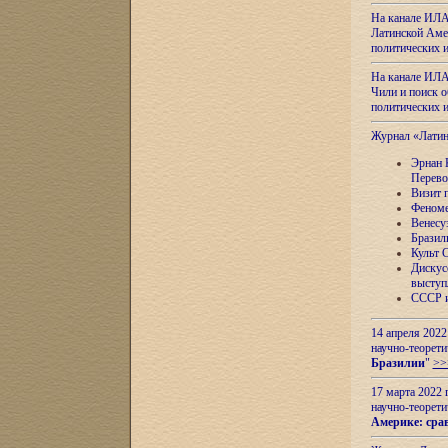
На канале ИЛА
Латинской Амер
политических
На канале ИЛА
Чили и поиск о
политических
Журнал «Лати
Эрнан 
Перево
Визит 
Феноме
Венесу
Бразил
Культ 
Дискус
выступ
СССР и
14 апреля 2022
научно-теорети
Бразилии
"
>>
17 марта 2022 
научно-теорети
Америке: сра