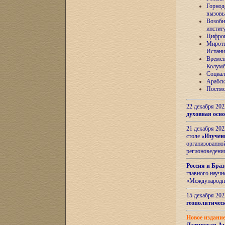
Горнод
вызов
Возобн
инстит
Цифров
Миротв
Испани
Времен
Колумб
Социал
Арабск
Постмо
22 декабря 20
духовная осн
21 декабря 20
столе
«Изучен
организованно
регионоведени
Россия и Бра
главного науч
«Международн
15 декабря 20
геополитическ
Новое издани