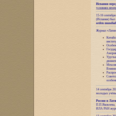
Испания пере
условиях неоп
15-16 сентябр
(Испания) был
orden mundial
Журнал «Лати
Китайс
инстит
Особен
Госуда
Амери
Уругва
движен
Мексик
Влияни
Распро
Советс
особен
14 сентября 20
молодых учён
Россия и Лат
П.П.Яковлева, 
ИЛА РАН журн