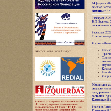
14 февраля 202
семинар на тем
Америки
»
>>
9 февраля 202
В.П. Беляева. 
посвящается» 
9 февраля 2023
Советов моло
Журнал «Лати
-
Роль к
América Latina Portal Europeo
Франча
Социал
анализ
Научно
Культу
Россий
Жанр х
Мексикано-ам
ситуации на г
предпринимает
состояние, одн
Комментарий к
Все права на материалы, находящиеся на сайте
old.ilaran.ru, охраняются в соответствии с
Россия и Лати
законодательством РФ (часть 4 ГК РФ). При
любом использовании материалов сайта
Комментарий П.