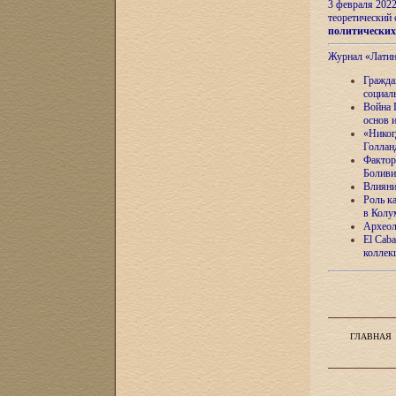
3 февраля 202
теоретический 
политически
Журнал «Лати
Гражда
социал
Война 
основ 
«Никог
Голлан
Фактор
Боливи
Влияни
Роль к
в Колу
Археол
El Caba
коллек
ГЛАВНАЯ