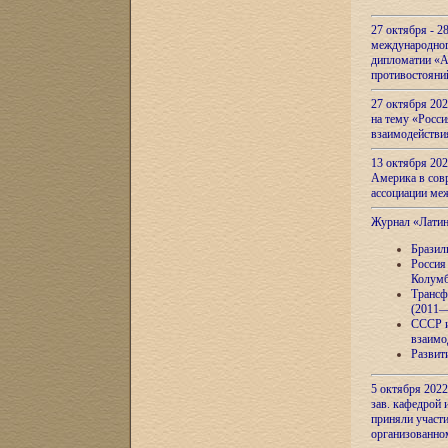
27 октября - 2
международног
дипломатии «А
противостояни
27 октября 20
на тему «Росси
взаимодействи
13 октября 202
Америка в сов
ассоциации ме
Журнал «Лати
Бразил
Россия
Колумб
Трансф
(2011—
СССР и
взаимо
Развит
5 октября 2022
зав. кафедрой
приняли участи
организованно