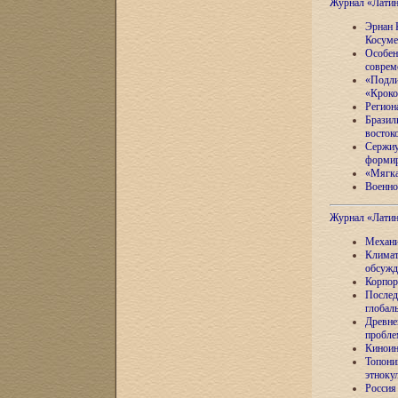
Журнал «Лати
Эрнан 
Косуме
Особен
соврем
«Подли
«Кроко
Регион
Бразил
восток
Сержиу
формир
«Мягка
Военно
Журнал «Лати
Механи
Климат
обсужд
Корпор
Послед
глобал
Древне
пробле
Киноин
Топони
этноку
Россия