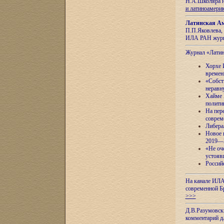
Н.А.Школяра н
и латиноамери
Латинская Ам
П.П.Яковлева, 
ИЛА РАН журн
Журнал «Лати
Хорхе 
времен
«Собст
неравн
Хайме 
полити
На пер
соврем
Либера
Новое 
2019—
«Не оч
устояв
Россий
На канале ИЛА
современной Б
>>>
Д.В.Разумовск
комментарий 