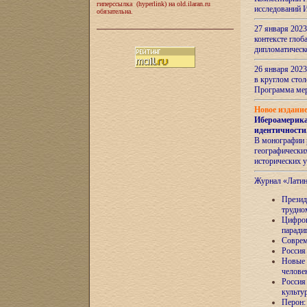
гиперссылка (hyperlink) на old.ilaran.ru
исследований 
обязательна.
27 января 2023
контексте глоб
дипломатическ
26 января 2023
в круглом сто
Программа ме
Новое издани
Ибероамерика
идентичности
В монографии 
географических
исторических 
Журнал «Лати
Президе
трудно
Цифров
паради
Соврем
Россия
Новые 
челове
Россия
культу
Перон: