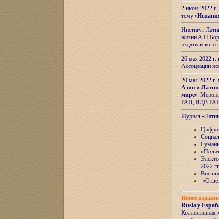
2 июня 2022 г
тему «
Испани
Институт Латин
жизни А.Н.Боро
издательского
26 мая 2022 г
Ассоциации ис
20 мая 2022 г.
Азия и Латин
мире
». Мероп
РАН, ИДВ РА
Журнал «Лати
Цифров
Социал
Гумани
«Полит
Электо
2022 гг
Внешняя
«Ответ
Новое издани
Rusia y España
Коллективная 