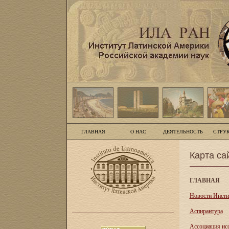
ГЛАВНАЯ
О НАС
ДЕЯТЕЛЬНОСТЬ
СТРУ
Карта са
ГЛАВНАЯ
Новости Инсти
Аспирантура
Асcоциация ис