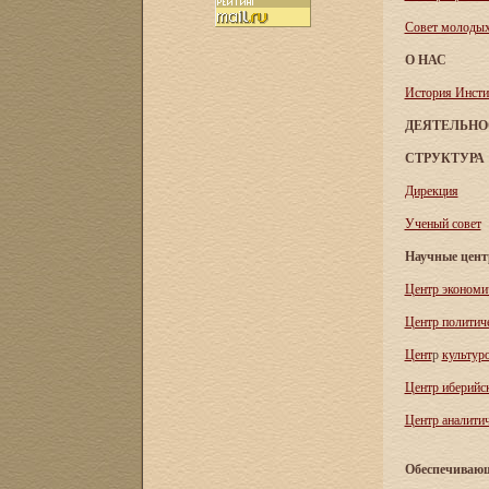
Совет молоды
О НАС
История Инсти
ДЕЯТЕЛЬНО
СТРУКТУРА
Дирекция
Ученый совет
Научные цен
Центр экономи
Центр политич
Цент
р
культур
Центр иберийс
Центр аналитич
Обеспечивающ