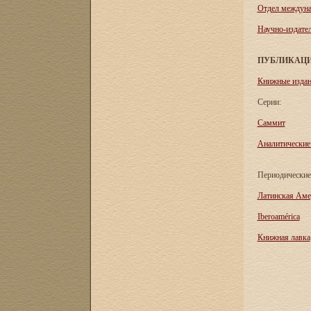
Отдел междуна
Научно-издател
ПУБЛИКАЦ
Книжные изда
Серии:
Саммит
Аналитические
Периодические
Латинская Аме
Iberoamérica
Книжная лавка