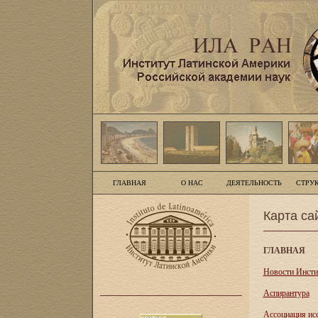
ГЛАВНАЯ
О НАС
ДЕЯТЕЛЬНОСТЬ
СТРУ
Карта са
ГЛАВНАЯ
Новости Инсти
Аспирантура
Асcоциация ис