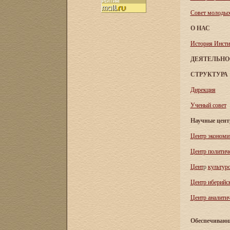
Совет молоды
О НАС
История Инсти
ДЕЯТЕЛЬНО
СТРУКТУРА
Дирекция
Ученый совет
Научные цен
Центр экономи
Центр политич
Цент
р
культур
Центр иберийс
Центр аналитич
Обеспечивающ