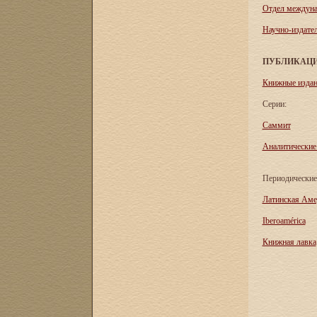
Отдел междуна
Научно-издател
ПУБЛИКАЦ
Книжные изда
Серии:
Саммит
Аналитические
Периодические
Латинская Аме
Iberoamérica
Книжная лавка