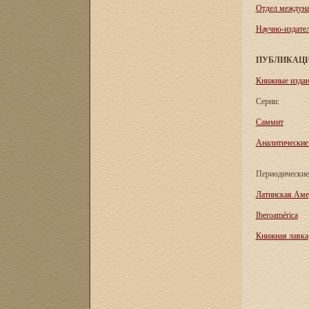
Отдел междуна
Научно-издател
ПУБЛИКАЦ
Книжные изда
Серии:
Саммит
Аналитические
Периодические
Латинская Аме
Iberoamérica
Книжная лавка