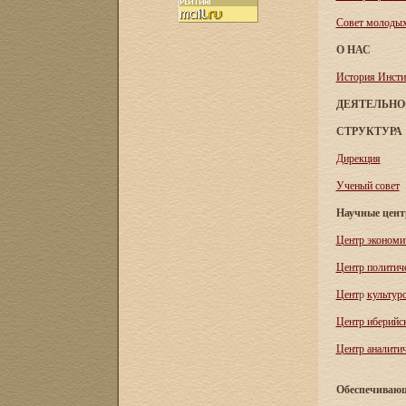
Совет молоды
О НАС
История Инсти
ДЕЯТЕЛЬНО
СТРУКТУРА
Дирекция
Ученый совет
Научные цен
Центр экономи
Центр политич
Цент
р
культур
Центр иберийс
Центр аналитич
Обеспечивающ