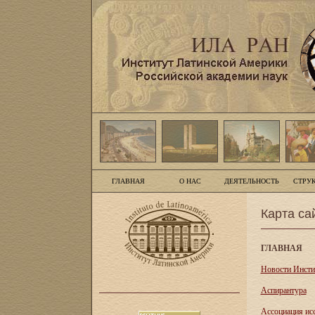
ГЛАВНАЯ
О НАС
ДЕЯТЕЛЬНОСТЬ
СТРУ
Карта са
ГЛАВНАЯ
Новости Инсти
Аспирантура
Асcоциация ис