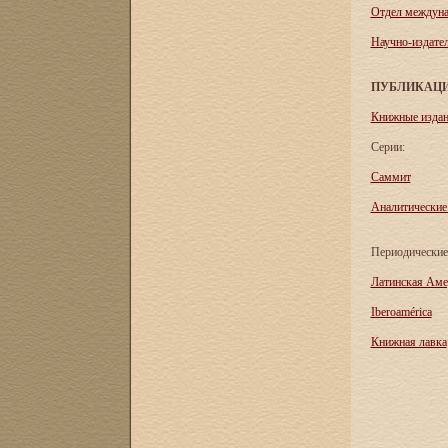
Отдел междуна
Научно-издател
ПУБЛИКАЦ
Книжные изда
Серии:
Саммит
Аналитические
Периодические
Латинская Аме
Iberoamérica
Книжная лавка