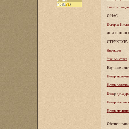
Совет молоды
О НАС
История Инсти
ДЕЯТЕЛЬНО
СТРУКТУРА
Дирекция
Ученый совет
Научные цен
Центр экономи
Центр политич
Цент
р
культур
Центр иберийс
Центр аналитич
Обеспечивающ