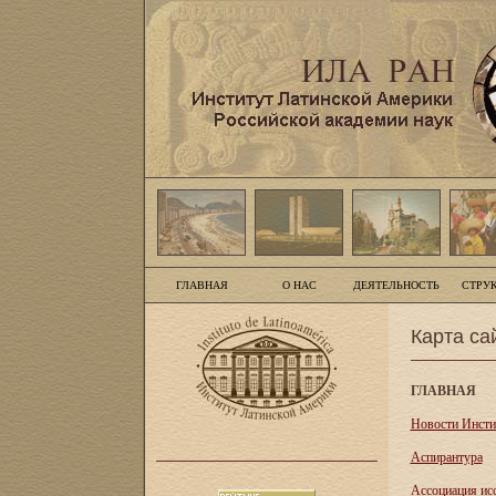
ГЛАВНАЯ
О НАС
ДЕЯТЕЛЬНОСТЬ
СТРУ
Карта са
ГЛАВНАЯ
Новости Инсти
Аспирантура
Асcоциация ис