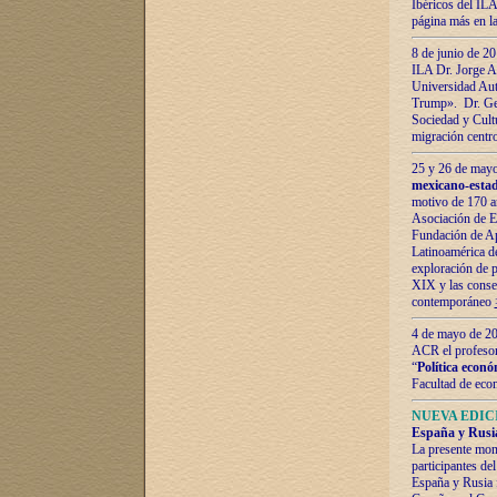
Ibéricos del ILA
página más en la
8 de junio de 20
ILA Dr. Jorge Al
Universidad Aut
Trump». Dr. Ger
Sociedad y Cultu
migración centr
25 y 26 de mayo 
mexicano-estad
motivo de 170 a
Asociación de E
Fundación de Ap
Latinoamérica d
exploración de p
XIX y las consec
contemporáneo
4 de mayo de 201
ACR el profeso
“
Política econó
Facultad de eco
NUEVA EDICI
España y Rusia 
La presente mono
participantes d
España y Rusia f