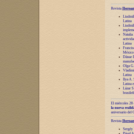
Revista
Iberoam
Liudmil
Latina
Liudmil
impleme
Natalia
activida
Latina
Francis
México 
Dánae D
manufac
Olga G.
Vladími
Latina
Ilya A.
Latina 
Lázar S.
brasile
El miércoles 28 
la nueva reali
aniversario del
Revista
Iberoam
Sergéy 
Pável A