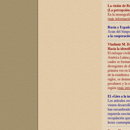
La visión de R
(La percepción
En la monografía
(
más informaci
Rusia y España
Actas del Simpo
a la cooperació
Vladímir M. D
Hacia la identi
El enfoque civil
América Latina pa
cuales se formar
divergentes de d
primera vez en l
de la estadística
siglos, se demue
peculiares y la 
región (
más inf
El «Giro a la 
Los artículos re
vienen desarroll
han encumbrado e
izquierda suscita
recopilación que
lector contempla