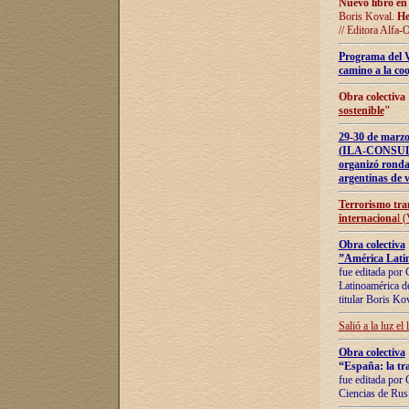
Nuevo libro en
Boris Koval.
He
// Editora Alfa-
Programa del 
camino a la coo
Obra colectiva
sostenible
"
29-30 de ma
(ILA-CONSULT
organizó ronda
argentinas de v
Terrorismo tra
internaciona
l 
Obra colectiva
”América Latin
fue editada por 
Latinoamérica de
titular Boris Ko
Salió a la luz el
Obra colectiva
“España: la tra
fue editada por 
Ciencias de Rus