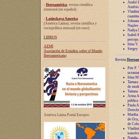
André Lu
-
Iberoamérica
, revista científica
América
trimestral (en español)
Vladímir
cuantita
-
Latinskaya America
Johnata
(América Latina), revista científica y
Nações
sociopolítica mensual (en ruso)
Nailya 
Isabel 
LIBROS
percepc
Irina V
AEMI
Sergey 
Asociación de Estudios sobre el Mundo
Iberoamericano
Revista
Iberoam
Petr P. 
ucrania
Irina M
Tamara 
de mode
Tatiana
Arina A
pública
Paola A
Derecho
Martha 
América Latina Portal Europeo
de Oca,
de Colo
Vladími
transfro
Natalia