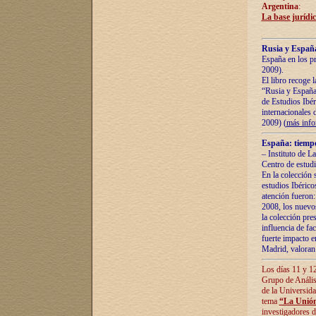
Argentina
:
La base jurídic
Rusia y España
España en los pr
2009).
El libro recoge 
“Rusia y España 
de Estudios Ibér
internacionales 
2009) (
más inf
España: tiempo
– Instituto de L
Centro de estud
En la colección 
estudios Ibérico
atención fueron:
2008, los nuevos
la colección pre
influencia de fac
fuerte impacto en
Madrid, valoran 
Los días 11 y 12
Grupo de Anális
de la Universida
tema
“La Unión
investigadores d