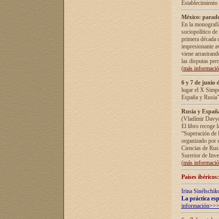
Establecimiento
México: parado
En la monografía
sociopolítico de
primera década d
impresionante a
viene arrastrand
las disputas pe
(
más informaci
6 y 7 de junio 
lugar el X Simp
España y Rusia"
Rusia y España 
(Vladímir Davyd
El libro recoge 
“Superación de l
organizado por e
Ciencias de Rus
Surerior de Inve
(
más informaci
Países ibéricos
Irina Sinélschik
La práctica esp
información>>