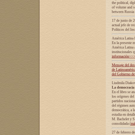
the political, d
of volume and sc
between Russia 
17 de junio de 2
actual jefe de r
Políticos del In
América Latina 
En la presente m
América Latina 
institucionales 
información>>
Mensaje del dest
de Latinoaméric
del Gobierno de
Liudmila Diako
La democracia 
En el libro se a
los orígenes del 
partidos naciona
del régimen auto
democrática, а l
estudia en detall
М. Bachelet у S.
consolidada (
má
27 de febrero d