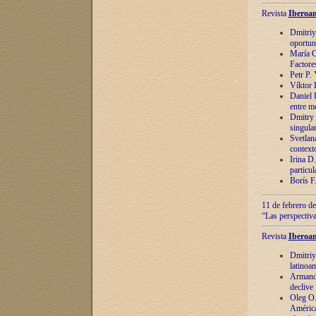
Revista
Iberoam
Dmitriy
oportun
María C
Factore
Petr P.
Víktor 
Daniel 
entre m
Dmitry 
singula
Svetlan
context
Irina D
particul
Borís F
11 de febrero de
“Las perspectiva
Revista
Iberoam
Dmitriy
latinoa
Armando
declive
Oleg O.
América