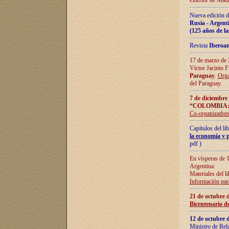
exterior de Madr
Nueva edición d
Rusia - Argent
(125 años de la
Revista
Iberoa
17 de marzo de 2
Víctor Jacinto 
Paraguay
.
Orga
del Paraguay.
7 de diciembre
“COLOMBIA:
Co-organizador
Capítulos del l
la economía y p
pdf )
En vísperas de 1
Argentina:
Materiales del li
Información para
21 de octubre 
Bicentenario d
12 de octubre 
Ministro de Rel