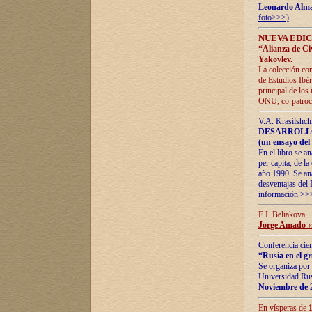
Leonardo Alm
foto>>>)
NUEVA EDIC
“Alianza de Civi
Yakovlev.
La colección con
de Estudios Ibér
principal de los
ONU, co-patroci
V.A. Krasílshch
DESARROLLO
(un ensayo del 
En el libro se a
per capita, de l
año 1990. Se ana
desventajas del 
información >>
E.I. Beliakova
Jorge Amado «r
Conferencia cien
“Rusia en el g
Se organiza por 
Universidad Rus
Noviembre de 
En vísperas de
1