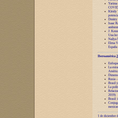
Yarima 
COVID
Kleidy 
potenci
Dmitry 
Isaac Ra
ambient
J. Kenn
Una lect
Naílya 
Elena 
España
Iberoamérica
2
Enfoques
La estr
América
Dimensi
Rusia – 
Brasil y
La polí
Relacion
2019)
Brasil: 
Conjugac
mexican
1 de diciembre d