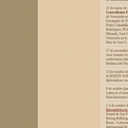
22 de marzo de 2
Generalísimo F
de Venezuela en
Encargado de Neg
Pedro Calzadilla
Bohórquez, Ph.D.
Miranda, José G
Venezuela en la 
libro de José G
17 de noviembre
José Antonio Am
conferencia sobr
Botánica del Nu
13 de octubre de
la SESIÓN SOLEM
diplomáticas rus
8 de octubre (j
Latina en el mun
Hutschenreuter 
1-3 de octubre 
Iberoamérica en 
Estatal de San P
Bering-Bellinsg
Rusia, Gobernac
Internacional de