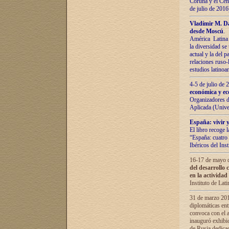
Coruña y el Cent
de julio de 201
Vladímir М. Da
desde Moscú
.
América Latina 
la diversidad se 
actual у lа del p
relaciones ruso-
estudios latino
4-5 de julio de
económica y ec
Organizadores d
Aplicada (Univ
España: vivir y
El libro recoge 
“España: cuatro 
Ibéricos del In
16-17 de mayo d
del desarrollo 
en la actividad
Instituto de La
31 de marzo 2016
diplomáticas en
convoca con el a
inauguró exhibi
de Rusia dedica