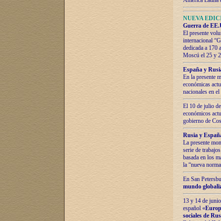
América Latina 
NUEVA EDICI
Guerra de EE.U
El presente volu
internacional “
dedicada a 170 
Moscú el 25 y 
España y Rusia:
En la presente m
económicas actua
nacionales en el
El 10 de julio d
económicos actua
gobierno de Cost
Rusia y España
La presente mono
serie de trabajo
basada en los ma
la “nueva norma
En San Petersbur
mundo globaliza
13 y 14 de junio
español «
Europa
sociales de Ru