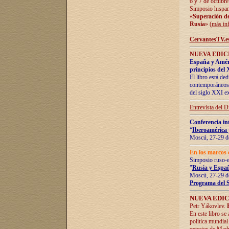
6 y 7 de octubre
Simposio hispan
«
Superación de 
Rusia
» (
más in
CervantesTV.e
NUEVA EDICI
España y Améric
principios del 
El libro está de
contemporáneos -
del siglo XXI ex
Entrevista del 
Conferencia in
“
Iberoamérica 
Moscú, 27-29 de
En los marcos 
Simposio ruso-
"
Rusia y Españ
Moscú, 27-29 de
Programa del 
NUEVA EDIC
Petr Yákovlev.
En este libro se
política mundial