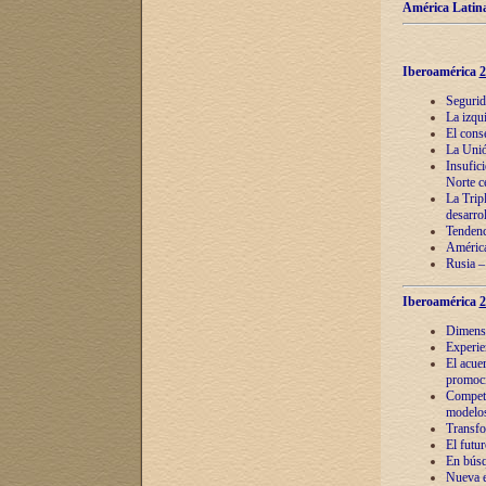
América Latina
Iberoamérica
2
Segurid
La izqu
El cons
La Unió
Insufic
Norte c
La Tripl
desarro
Tendenci
América
Rusia –
Iberoamérica
2
Dimensió
Experie
El acue
promoci
Competi
modelos
Transfo
El futu
En búsq
Nueva e