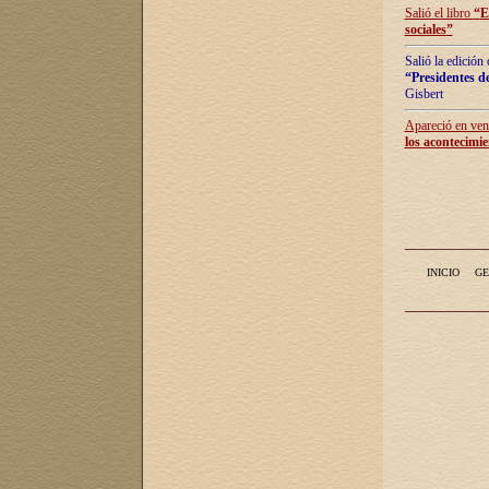
Salió el libro
“
E
sociales
”
Salió la edición
“Presidentes de
Gisbert
Apareció en vent
los acontecimie
INICIO
GE