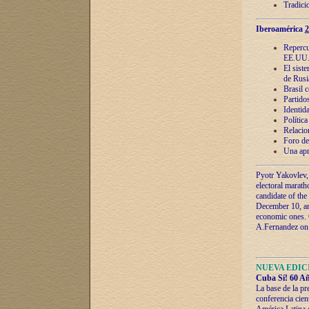
Tradici
Iberoamérica
2
Repercu
EE.UU
El sist
de Rusi
Brasil 
Partidos
Identida
Polític
Relacio
Foro de
Una apr
Pyotr Yakovlev,
electoral marath
candidate of the
December 10, and
economic ones. C
A.Fernandez on t
NUEVA EDICI
Cuba Sí! 60 Añ
La base de la pr
conferencia cien