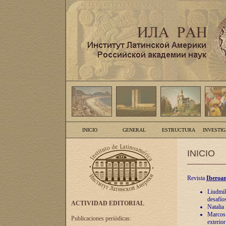
INICIO
GENERAL
ESTRUCTURA
INVESTI
INICIO
Revista
Iberoam
Liudmil
desafíos
ACTIVIDAD EDITORIAL
Natalia
Marcos A
Publicaciones periódicas:
exterio