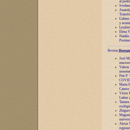
al pode
Svetlan
Anatoly
Transfo
Gabino 
y acumu
Lyudmil
Elena V.
Natalia
Postmod
Revista
Iberoam
José Ma
macroec
Valeria
monetari
Petr P.
COVID
Marta Is
Canese. 
Víctor 
Latina:
Tamara 
ecológi
Zbígnev
Magomed
univers
Alexis 
regiones