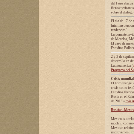
del Foro abarca 
iberoamericanos 
sobre el diálogo 
El dia de 17 de 
Interninstitucio
tendencias”.
La ponente inv
de Morelos, Méx
El caso de mate
Estudios Polític
2 y 3 de septie
desarrollo en de
Latinoamérica (
Programa del S
Crisis mundial
El libro recoge 
crisis como fen
Estudios Ibérico
Rusia en el Rei
de 2013) (
más i
Russian–Mexican
Mexico is a rela
much in common i
Mexican relation
improvement. In 