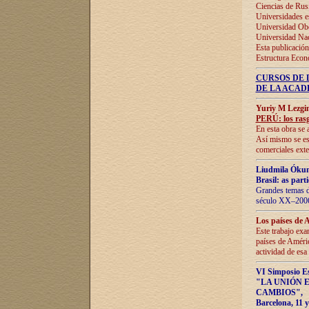
Ciencias de Rus
Universidades e
Universidad Obe
Universidad Na
Esta publicación
Estructura Econ
CURSOS DE 
DE LA ACAD
Yuriy M Lezgi
PERÚ: los rasg
En esta obra se 
Así mismo se est
comerciales exte
Liudmila Ókun
Brasil: as part
Grandes temas da
século XX–2006
Los países de 
Este trabajo exa
países de Améric
actividad de esa
VI Simposio E
"LA UNIÓN 
CAMBIOS"
,
Barcelona, 11 y