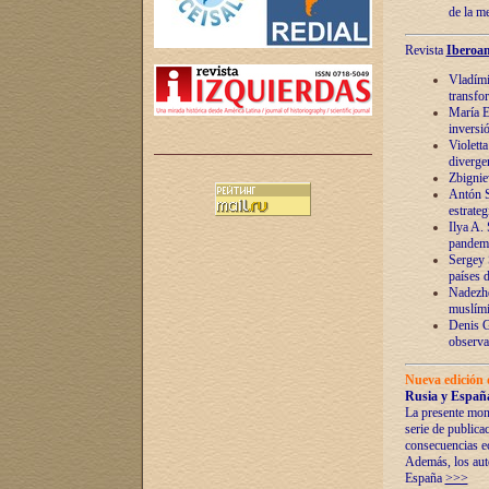
de la m
Revista
Iberoam
Vladímir
transfo
María E
inversi
Violett
diverge
Zbignie
Antón S
estrateg
Ilya A.
pandem
Sergey 
países 
Nadezhd
muslími
Denis G
observac
Nueva edición 
Rusia y España
La presente mono
serie de publica
consecuencias e
Además, los auto
España
>>>