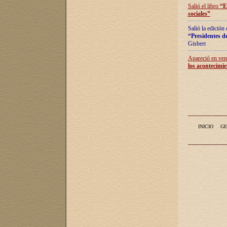
Salió el libro
“
E
sociales
”
Salió la edición
“Presidentes de
Gisbert
Apareció en vent
los acontecimie
INICIO
GE