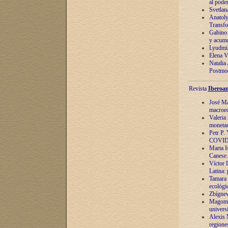
al pode
Svetlan
Anatoly
Transfo
Gabino 
y acumu
Lyudmil
Elena V.
Natalia
Postmod
Revista
Iberoam
José Ma
macroec
Valeria
monetari
Petr P.
COVID
Marta Is
Canese. 
Víctor 
Latina:
Tamara 
ecológi
Zbígnev
Magomed
univers
Alexis 
regiones