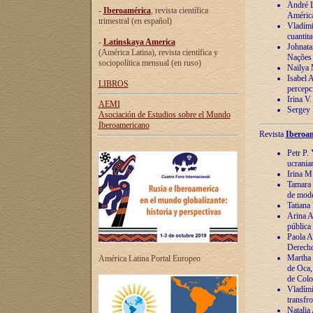
André Lu
-
Iberoamérica
, revista científica
América
trimestral (en español)
Vladímir
cuantita
-
Latinskaya America
Johnata
(América Latina), revista científica y
Nações
sociopolítica mensual (en ruso)
Nailya 
Isabel 
LIBROS
percepc
Irina V
AEMI
Sergey 
Asociación de Estudios sobre el Mundo
Iberoamericano
Revista
Iberoam
Petr P. 
ucrania
Irina M
Tamara 
de mode
Tatiana
Arina A
pública
Paola A
Derecho
Martha 
América Latina Portal Europeo
de Oca,
de Colo
Vladími
transfro
Natalia