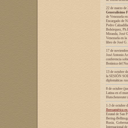
22 de marzo de 2
Generalísimo F
de Venezuela en
Encargado de Neg
Pedro Calzadilla
Bohórquez, Ph.D.
Miranda, José G
Venezuela en la 
libro de José G
17 de noviembre
José Antonio Am
conferencia sobr
Botánica del Nu
13 de octubre de
la SESIÓN SOLEM
diplomáticas rus
8 de octubre (j
Latina en el mun
Hutschenreuter 
1-3 de octubre 
Iberoamérica en 
Estatal de San P
Bering-Bellinsg
Rusia, Gobernac
Internacional de