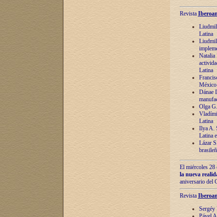
Revista
Iberoam
Liudmil
Latina
Liudmil
impleme
Natalia
activida
Latina
Francis
México 
Dánae D
manufac
Olga G.
Vladími
Latina
Ilya A.
Latina 
Lázar S.
brasile
El miércoles 28 
la nueva reali
aniversario del
Revista
Iberoam
Sergéy 
Pável A