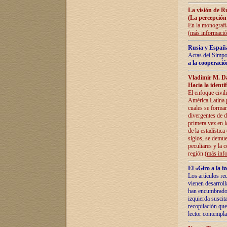
La visión de R
(La percepción
En la monografía
(
más informaci
Rusia y España
Actas del Simpo
a la cooperació
Vladímir M. D
Hacia la identi
El enfoque civil
América Latina pa
cuales se formar
divergentes de d
primera vez en l
de la estadística
siglos, se demue
peculiares y la 
región (
más inf
El «Giro a la 
Los artículos re
vienen desarroll
han encumbrado e
izquierda suscita
recopilación que
lector contempla