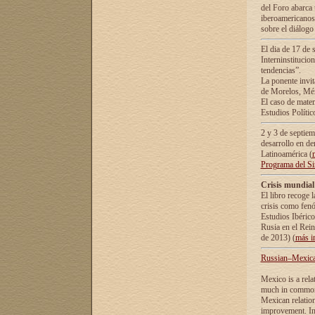
del Foro abarca 
iberoamericanos 
sobre el diálogo 
El dia de 17 de 
Interninstitucio
tendencias”.
La ponente inv
de Morelos, Méx
El caso de mate
Estudios Polític
2 y 3 de septie
desarrollo en de
Latinoamérica (
Programa del S
Crisis mundial
El libro recoge 
crisis como fen
Estudios Ibérico
Rusia en el Rei
de 2013) (
más i
Russian–Mexican
Mexico is a rela
much in common i
Mexican relation
improvement. In 