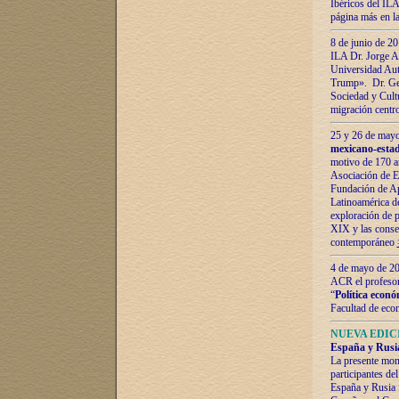
Ibéricos del ILA
página más en la
8 de junio de 20
ILA Dr. Jorge Al
Universidad Aut
Trump». Dr. Ger
Sociedad y Cultu
migración centr
25 y 26 de mayo 
mexicano-estad
motivo de 170 a
Asociación de E
Fundación de Ap
Latinoamérica d
exploración de p
XIX y las consec
contemporáneo
4 de mayo de 201
ACR el profeso
“
Política econó
Facultad de eco
NUEVA EDICI
España y Rusia 
La presente mono
participantes d
España y Rusia f