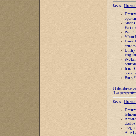
Revista
Iberoam
Dmitriy
oportun
María C
Factore
Petr P.
Víktor 
Daniel 
entre m
Dmitry 
singula
Svetlan
context
Irina D
particul
Borís F
11 de febrero de
“Las perspectiva
Revista
Iberoam
Dmitriy
latinoa
Armando
declive
Oleg O.
América