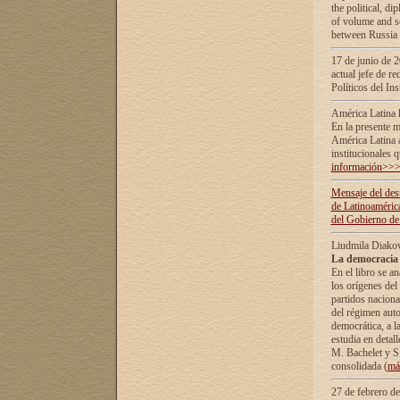
the political, d
of volume and sc
between Russia 
17 de junio de 2
actual jefe de r
Políticos del In
América Latina 
En la presente m
América Latina 
institucionales 
información>>
Mensaje del dest
de Latinoaméric
del Gobierno de
Liudmila Diako
La democracia 
En el libro se a
los orígenes del 
partidos naciona
del régimen auto
democrática, а l
estudia en detall
М. Bachelet у S.
consolidada (
má
27 de febrero d