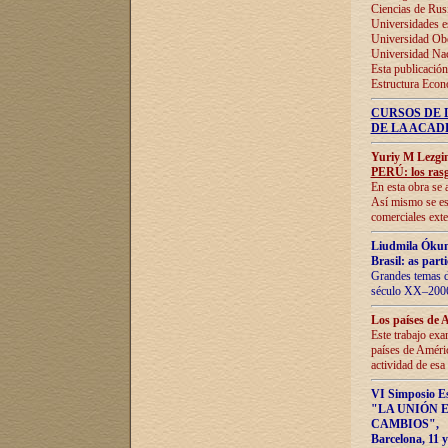
Ciencias de Rus
Universidades e
Universidad Obe
Universidad Na
Esta publicación
Estructura Econ
CURSOS DE 
DE LA ACAD
Yuriy M Lezgi
PERÚ: los rasg
En esta obra se 
Así mismo se est
comerciales exte
Liudmila Ókun
Brasil: as part
Grandes temas da
século XX–2006
Los países de 
Este trabajo exa
países de Améric
actividad de esa
VI Simposio E
"LA UNIÓN 
CAMBIOS"
,
Barcelona, 11 y