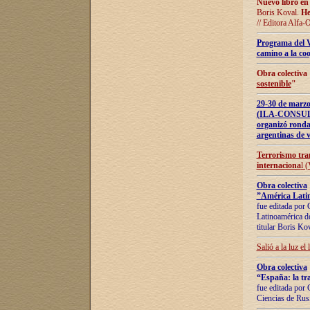
Nuevo libro en
Boris Koval.
He
// Editora Alfa-
Programa del 
camino a la coo
Obra colectiva
sostenible
"
29-30 de ma
(ILA-CONSULT
organizó ronda
argentinas de v
Terrorismo tra
internaciona
l 
Obra colectiva
”América Latin
fue editada por 
Latinoamérica de
titular Boris Ko
Salió a la luz el
Obra colectiva
“España: la tra
fue editada por 
Ciencias de Rus