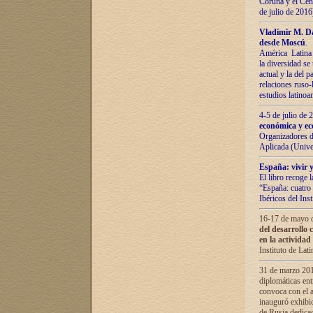
Coruña y el Cent
de julio de 201
Vladímir М. Da
desde Moscú
.
América Latina 
la diversidad se 
actual у lа del p
relaciones ruso-
estudios latino
4-5 de julio de
económica y ec
Organizadores d
Aplicada (Univ
España: vivir y
El libro recoge 
“España: cuatro 
Ibéricos del In
16-17 de mayo d
del desarrollo 
en la actividad
Instituto de La
31 de marzo 2016
diplomáticas en
convoca con el a
inauguró exhibi
de Rusia dedica