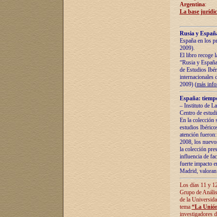
Argentina
:
La base jurídic
Rusia y España
España en los pr
2009).
El libro recoge 
“Rusia y España 
de Estudios Ibér
internacionales 
2009) (
más inf
España: tiempo
– Instituto de L
Centro de estud
En la colección 
estudios Ibérico
atención fueron:
2008, los nuevos
la colección pre
influencia de fac
fuerte impacto en
Madrid, valoran 
Los días 11 y 12
Grupo de Anális
de la Universida
tema
“La Unión
investigadores d