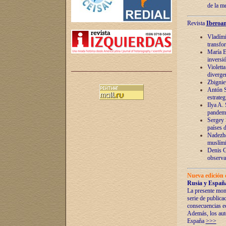
de la m
Revista
Iberoam
Vladímir
transfo
María E
inversi
Violett
diverge
Zbignie
Antón S
estrateg
Ilya A.
pandem
Sergey 
países 
Nadezhd
muslími
Denis G
observac
Nueva edición 
Rusia y España
La presente mono
serie de publica
consecuencias e
Además, los auto
España
>>>