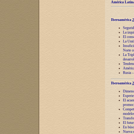
América Latina
Iberoamérica
2
Segurid
La izqu
El cons
La Unió
Insufic
Norte c
La Tripl
desarro
Tendenci
América
Rusia –
Iberoamérica
2
Dimensió
Experie
El acue
promoci
Competi
modelos
Transfo
El futu
En búsq
Nueva e