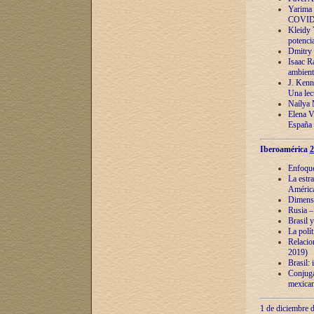
Yarima 
COVID
Kleidy 
potenci
Dmitry 
Isaac Ra
ambient
J. Kenn
Una lect
Naílya 
Elena 
España
Iberoamérica
2
Enfoques
La estr
América
Dimensi
Rusia – 
Brasil y
La polí
Relacion
2019)
Brasil: 
Conjugac
mexican
1 de diciembre d