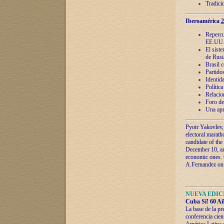
Tradici
Iberoamérica
2
Repercu
EE.UU
El sist
de Rusi
Brasil 
Partidos
Identida
Polític
Relacio
Foro de
Una apr
Pyotr Yakovlev,
electoral marath
candidate of the
December 10, and
economic ones. C
A.Fernandez on t
NUEVA EDICI
Cuba Sí! 60 Añ
La base de la pr
conferencia cien