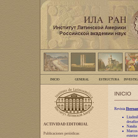
INICIO
GENERAL
ESTRUCTURA
INVESTI
INICIO
Revista
Iberoam
Liudmil
desafíos
ACTIVIDAD EDITORIAL
Natalia
Marcos A
Publicaciones periódicas:
exterio