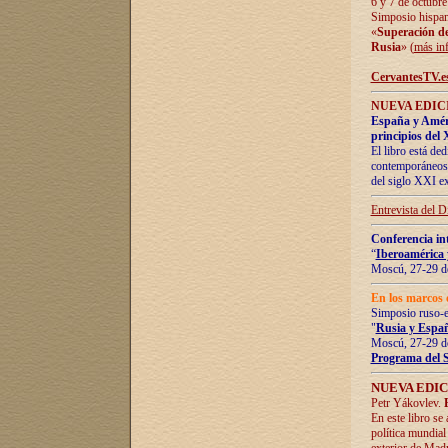
6 y 7 de octubre
Simposio hispan
«
Superación de 
Rusia
» (
más in
CervantesTV.e
NUEVA EDICI
España y Améric
principios del 
El libro está de
contemporáneos -
del siglo XXI ex
Entrevista del 
Conferencia in
“
Iberoamérica 
Moscú, 27-29 de
En los marcos 
Simposio ruso-
"
Rusia y Españ
Moscú, 27-29 de
Programa del 
NUEVA EDIC
Petr Yákovlev.
En este libro se
política mundial