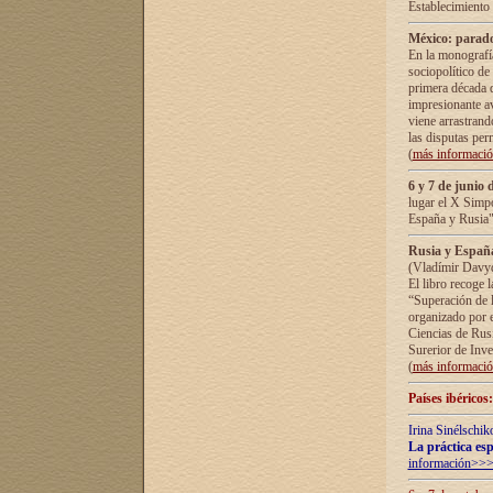
Establecimiento
México: parado
En la monografía
sociopolítico de
primera década d
impresionante a
viene arrastrand
las disputas pe
(
más informaci
6 y 7 de junio 
lugar el X Simp
España y Rusia"
Rusia y España 
(Vladímir Davyd
El libro recoge 
“Superación de l
organizado por e
Ciencias de Rus
Surerior de Inve
(
más informaci
Países ibéricos
Irina Sinélschik
La práctica esp
información>>