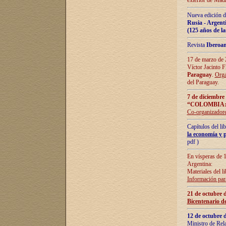
exterior de Madr
Nueva edición d
Rusia - Argent
(125 años de la
Revista
Iberoa
17 de marzo de 2
Víctor Jacinto 
Paraguay
.
Orga
del Paraguay.
7 de diciembre
“COLOMBIA:
Co-organizador
Capítulos del l
la economía y p
pdf )
En vísperas de 1
Argentina:
Materiales del li
Información para
21 de octubre 
Bicentenario d
12 de octubre 
Ministro de Rel