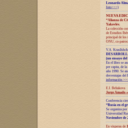
Leonardo Alm
foto>>>)
NUEVA EDIC
“Alianza de Civi
Yakovlev.
La colección con
de Estudios Ibér
principal de los
ONU, co-patroci
V.A. Krasílshch
DESARROLLO
(un ensayo del 
En el libro se a
per capita, de l
año 1990. Se ana
desventajas del 
información >>
E.I. Beliakova
Jorge Amado «r
Conferencia cien
“Rusia en el g
Se organiza por 
Universidad Rus
Noviembre de 
En vísperas de
1