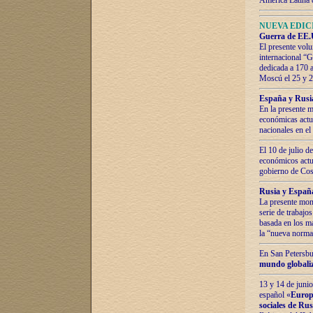
América Latina 
NUEVA EDICI
Guerra de EE.U
El presente volu
internacional “
dedicada a 170 
Moscú el 25 y 
España y Rusia:
En la presente m
económicas actua
nacionales en el
El 10 de julio d
económicos actua
gobierno de Cost
Rusia y España
La presente mono
serie de trabajo
basada en los ma
la “nueva norma
En San Petersbur
mundo globaliza
13 y 14 de junio
español «
Europa
sociales de Ru