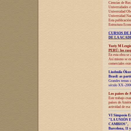
Ciencias de Rus
Universidades e
Universidad Obe
Universidad Na
Esta publicación
Estructura Econ
CURSOS DE 
DE LA ACAD
Yuriy M Lezgi
PERÚ: los rasg
En esta obra se 
Así mismo se est
comerciales exte
Liudmila Ókun
Brasil: as part
Grandes temas da
século XX–2006
Los países de 
Este trabajo exa
países de Améric
actividad de esa
VI Simposio E
"LA UNIÓN 
CAMBIOS"
,
Barcelona, 11 y