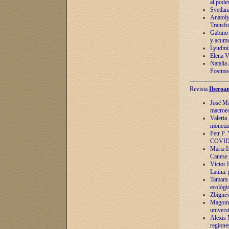
al pode
Svetlan
Anatoly
Transfo
Gabino 
y acumu
Lyudmil
Elena V.
Natalia
Postmod
Revista
Iberoam
José Ma
macroec
Valeria
monetari
Petr P.
COVID
Marta Is
Canese. 
Víctor 
Latina:
Tamara 
ecológi
Zbígnev
Magomed
univers
Alexis 
regiones