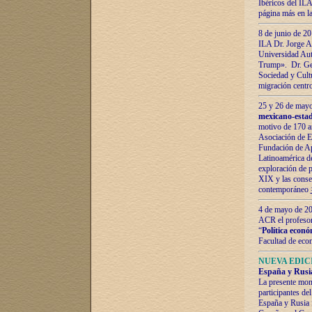
Ibéricos del ILA
página más en la
8 de junio de 20
ILA Dr. Jorge Al
Universidad Aut
Trump». Dr. Ger
Sociedad y Cultu
migración centr
25 y 26 de mayo 
mexicano-estad
motivo de 170 a
Asociación de E
Fundación de Ap
Latinoamérica d
exploración de p
XIX y las consec
contemporáneo
4 de mayo de 201
ACR el profeso
“
Política econó
Facultad de eco
NUEVA EDICI
España y Rusia 
La presente mono
participantes d
España y Rusia f