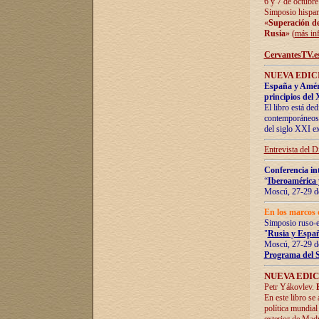
6 y 7 de octubre
Simposio hispan
«
Superación de 
Rusia
» (
más in
CervantesTV.e
NUEVA EDICI
España y Améric
principios del 
El libro está de
contemporáneos -
del siglo XXI ex
Entrevista del 
Conferencia in
“
Iberoamérica 
Moscú, 27-29 de
En los marcos 
Simposio ruso-
"
Rusia y Españ
Moscú, 27-29 de
Programa del 
NUEVA EDIC
Petr Yákovlev.
En este libro se
política mundial