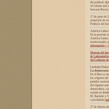
the political, d
of volume and sc
between Russia 
17 de junio de 2
actual jefe de r
Políticos del In
América Latina 
En la presente m
América Latina 
institucionales 
información>>
Mensaje del dest
de Latinoaméric
del Gobierno de
Liudmila Diako
La democracia 
En el libro se a
los orígenes del 
partidos naciona
del régimen auto
democrática, а l
estudia en detall
М. Bachelet у S.
consolidada (
má
27 de febrero d