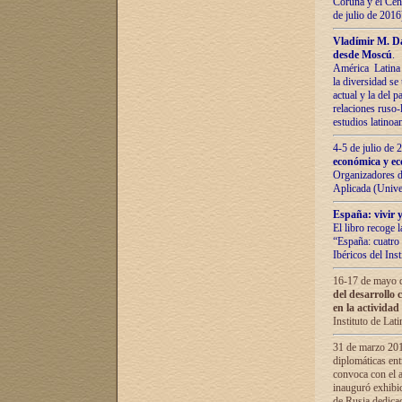
Coruña y el Cent
de julio de 201
Vladímir М. Da
desde Moscú
.
América Latina 
la diversidad se 
actual у lа del p
relaciones ruso-
estudios latino
4-5 de julio de
económica y ec
Organizadores d
Aplicada (Univ
España: vivir y
El libro recoge 
“España: cuatro 
Ibéricos del In
16-17 de mayo d
del desarrollo 
en la actividad
Instituto de La
31 de marzo 2016
diplomáticas en
convoca con el a
inauguró exhibi
de Rusia dedica