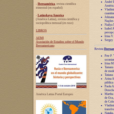
André Lu
-
Iberoamérica
, revista científica
América
trimestral (en español)
Vladímir
cuantita
-
Latinskaya America
Johnata
(América Latina), revista científica y
Nações
sociopolítica mensual (en ruso)
Nailya 
Isabel 
LIBROS
percepc
Irina V
AEMI
Sergey 
Asociación de Estudios sobre el Mundo
Iberoamericano
Revista
Iberoam
Petr P. 
ucrania
Irina M
Tamara 
de mode
Tatiana
Arina A
pública
Paola A
Derecho
Martha 
América Latina Portal Europeo
de Oca,
de Colo
Vladími
transfro
Natalia