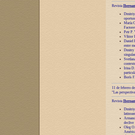
Revista
Iberoam
Dmitriy
oportun
María C
Factore
Petr P.
Víktor 
Daniel 
entre m
Dmitry 
singula
Svetlan
context
Irina D
particul
Borís F
11 de febrero de
“Las perspectiva
Revista
Iberoam
Dmitriy
latinoa
Armando
declive
Oleg O.
América