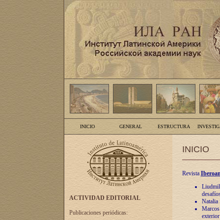
INICIO
GENERAL
ESTRUCTURA
INVESTI
INICIO
Revista
Iberoam
Liudmil
desafíos
ACTIVIDAD EDITORIAL
Natalia
Marcos A
Publicaciones periódicas:
exterio