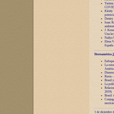
Yarima 
COVID
Kleidy 
potenci
Dmitry 
Isaac Ra
ambient
J. Kenn
Una lect
Naílya 
Elena 
España
Iberoamérica
2
Enfoques
La estr
América
Dimensi
Rusia – 
Brasil y
La polí
Relacion
2019)
Brasil: 
Conjugac
mexican
1 de diciembre d