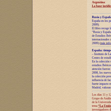
Argentina
:
La base jurídic
Rusia y España
España en los pr
2009).
El libro recoge 
“Rusia y España 
de Estudios Ibér
internacionales 
2009) (
más inf
España: tiempo
– Instituto de L
Centro de estud
En la colección 
estudios Ibérico
atención fueron:
2008, los nuevos
la colección pre
influencia de fac
fuerte impacto en
Madrid, valoran 
Los días 11 y 12
Grupo de Anális
de la Universida
tema
“La Unión
investigadores d