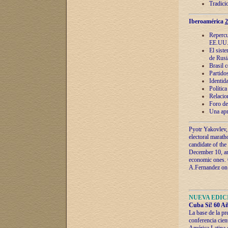
Tradici
Iberoamérica
2
Repercu
EE.UU
El sist
de Rusi
Brasil 
Partidos
Identida
Polític
Relacio
Foro de
Una apr
Pyotr Yakovlev,
electoral marath
candidate of the
December 10, and
economic ones. C
A.Fernandez on t
NUEVA EDICI
Cuba Sí! 60 Añ
La base de la pr
conferencia cien