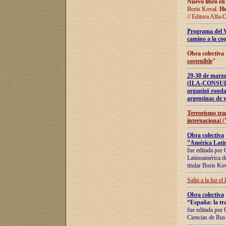
Nuevo libro en
Boris Koval.
He
// Editora Alfa-
Programa del 
camino a la coo
Obra colectiva
sostenible
"
29-30 de ma
(ILA-CONSULT
organizó ronda
argentinas de v
Terrorismo tra
internaciona
l 
Obra colectiva
”América Latin
fue editada por 
Latinoamérica de
titular Boris Ko
Salió a la luz el
Obra colectiva
“España: la tra
fue editada por 
Ciencias de Rus