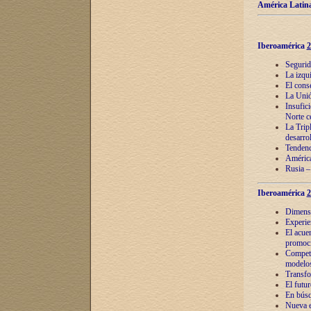
América Latina
Iberoamérica
2
Segurid
La izqu
El cons
La Unió
Insufic
Norte c
La Tripl
desarro
Tendenci
América
Rusia –
Iberoamérica
2
Dimensió
Experie
El acue
promoci
Competi
modelos
Transfo
El futu
En búsq
Nueva e