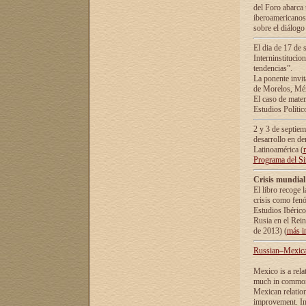
del Foro abarca 
iberoamericanos 
sobre el diálogo 
El dia de 17 de 
Interninstitucio
tendencias”.
La ponente inv
de Morelos, Méx
El caso de mate
Estudios Polític
2 y 3 de septie
desarrollo en de
Latinoamérica (
Programa del S
Crisis mundial
El libro recoge 
crisis como fen
Estudios Ibérico
Rusia en el Rei
de 2013) (
más i
Russian–Mexican
Mexico is a rela
much in common i
Mexican relation
improvement. In 