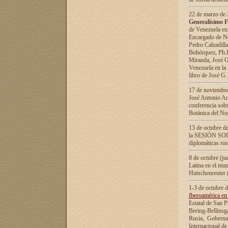
22 de marzo de 2
Generalísimo F
de Venezuela en
Encargado de Neg
Pedro Calzadilla
Bohórquez, Ph.D.
Miranda, José G
Venezuela en la 
libro de José G
17 de noviembre
José Antonio Am
conferencia sobr
Botánica del Nu
13 de octubre de
la SESIÓN SOLEM
diplomáticas rus
8 de octubre (j
Latina en el mun
Hutschenreuter 
1-3 de octubre 
Iberoamérica en 
Estatal de San P
Bering-Bellinsg
Rusia, Gobernac
Internacional de