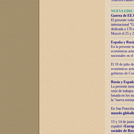
América Latina 
NUEVA EDICI
Guerra de EE.U
El presente volu
internacional “
dedicada a 170 
Moscú el 25 y 
España y Rusia:
En la presente m
económicas actua
nacionales en el
El 10 de julio d
económicos actua
gobierno de Cost
Rusia y España
La presente mono
serie de trabajo
basada en los ma
la “nueva norma
En San Petersbur
mundo globaliza
13 y 14 de junio
español «
Europa
sociales de Ru