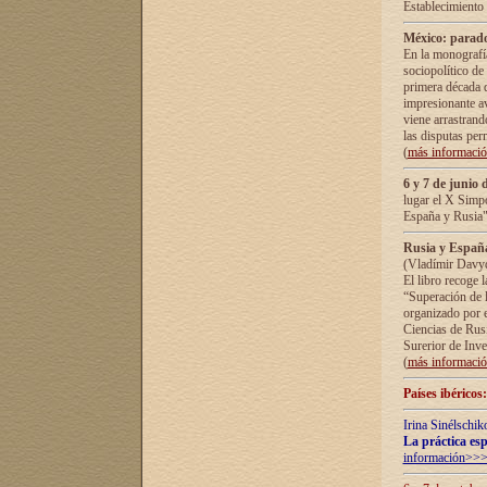
Establecimiento
México: parado
En la monografía
sociopolítico de
primera década d
impresionante a
viene arrastrand
las disputas pe
(
más informaci
6 y 7 de junio 
lugar el X Simp
España y Rusia"
Rusia y España 
(Vladímir Davyd
El libro recoge 
“Superación de l
organizado por e
Ciencias de Rus
Surerior de Inve
(
más informaci
Países ibéricos
Irina Sinélschik
La práctica esp
información>>