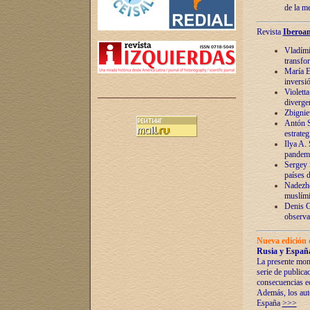
de la m
Revista
Iberoam
Vladímir
transfo
María E
inversi
Violett
diverge
Zbignie
Antón S
estrateg
Ilya A.
pandem
Sergey 
países 
Nadezhd
muslími
Denis G
observac
Nueva edición 
Rusia y España
La presente mono
serie de publica
consecuencias e
Además, los auto
España
>>>