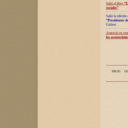
Salió el libro
“
E
sociales
”
Salió la edición
“Presidentes de
Gisbert
Apareció en vent
los acontecimie
INICIO
GE