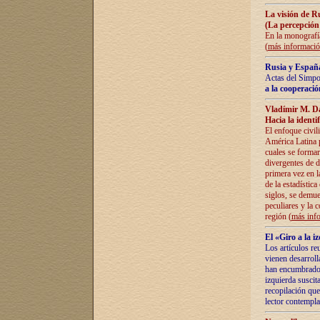
La visión de R
(La percepción
En la monografía
(
más informaci
Rusia y España
Actas del Simpo
a la cooperació
Vladímir M. D
Hacia la identi
El enfoque civil
América Latina pa
cuales se formar
divergentes de d
primera vez en l
de la estadística
siglos, se demue
peculiares y la 
región (
más inf
El «Giro a la 
Los artículos re
vienen desarroll
han encumbrado e
izquierda suscita
recopilación que
lector contempla