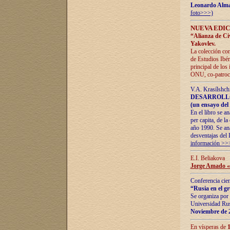
Leonardo Alm
foto>>>)
NUEVA EDIC
“Alianza de Civi
Yakovlev.
La colección con
de Estudios Ibér
principal de los
ONU, co-patroci
V.A. Krasílshch
DESARROLLO
(un ensayo del 
En el libro se a
per capita, de l
año 1990. Se ana
desventajas del 
información >>
E.I. Beliakova
Jorge Amado «r
Conferencia cien
“Rusia en el g
Se organiza por 
Universidad Rus
Noviembre de 
En vísperas de
1