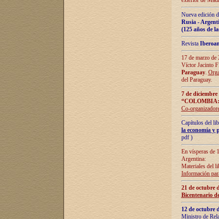
exterior de Madr
Nueva edición d
Rusia - Argent
(125 años de la
Revista
Iberoa
17 de marzo de 2
Víctor Jacinto 
Paraguay
.
Orga
del Paraguay.
7 de diciembre
“COLOMBIA:
Co-organizador
Capítulos del l
la economía y p
pdf )
En vísperas de 1
Argentina:
Materiales del li
Información para
21 de octubre 
Bicentenario d
12 de octubre 
Ministro de Rel