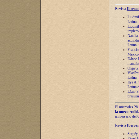
Revista
Iberoam
Liudmil
Latina
Liudmil
impleme
Natalia
activida
Latina
Francis
México 
Dánae D
manufac
Olga G.
Vladími
Latina
Ilya A.
Latina 
Lázar S.
brasile
El miércoles 28 
la nueva reali
aniversario del
Revista
Iberoam
Sergéy 
Pável A