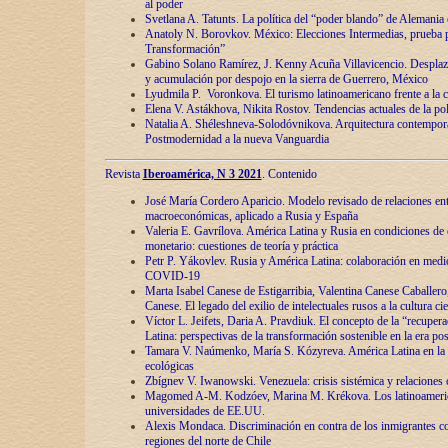
al poder
Svetlana A. Tatunts. La política del “poder blando” de Alemania
Anatoly N. Borovkov. México: Elecciones Intermedias, prueba p
Transformación”
Gabino Solano Ramírez, J. Kenny Acuña Villavicencio. Desplaz
y acumulación por despojo en la sierra de Guerrero, México
Lyudmila P. Voronkova. El turismo latinoamericano frente a la c
Elena V. Astákhova, Nikita Rostov. Tendencias actuales de la pol
Natalia A. Shéleshneva-Solodóvnikova. Arquitectura contemporá
Postmodernidad a la nueva Vanguardia
Revista
Iberoamérica, N 3 2021
. Contenido
José María Cordero Aparicio. Modelo revisado de relaciones ent
macroeconómicas, aplicado a Rusia y España
Valeria E. Gavrílova. América Latina y Rusia en condiciones de d
monetario: cuestiones de teoría y práctica
Petr P. Yákovlev. Rusia y América Latina: colaboración en medi
COVID-19
Marta Isabel Canese de Estigarribia, Valentina Canese Caballero, 
Canese. El legado del exilio de intelectuales rusos a la cultura ci
Víctor L. Jeifets, Daria A. Pravdiuk. El concepto de la “recuper
Latina: perspectivas de la transformación sostenible en la era p
Tamara V. Naúmenko, María S. Kózyreva. América Latina en la 
ecológicas
Zbígnev V. Iwanowski. Venezuela: crisis sistémica y relaciones c
Magomed A-M. Kodzóev, Marina M. Krékova. Los latinoameric
universidades de EE.UU.
Alexis Mondaca. Discriminación en contra de los inmigrantes c
regiones del norte de Chile