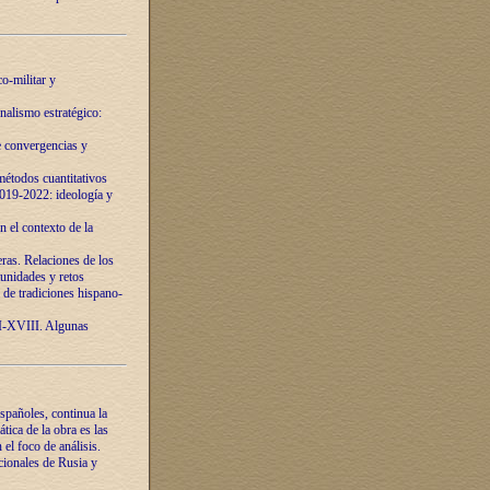
o-militar y
nalismo estratégico:
e convergencias y
étodos cuantitativos
019-2022: ideología y
 el contexto de la
ras. Relaciones de los
unidades y retos
 de tradiciones hispano-
VI-XVIII. Algunas
spañoles, continua la
tica de la obra es las
l foco de análisis.
cionales de Rusia y