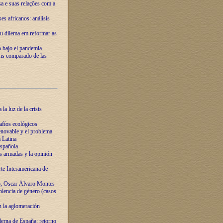
ssa e suas relações com a
es africanos: análisis
eu dilema em reformar as
o bajo el pandemia
sis comparado de las
la luz de la crisis
afíos ecológicos
novable y el problema
 Latina
española
s armadas y la opinión
te Interamericana de
o, Oscar Álvaro Montes
olencia de género (casos
n la aglomeración
erna de España: retorno