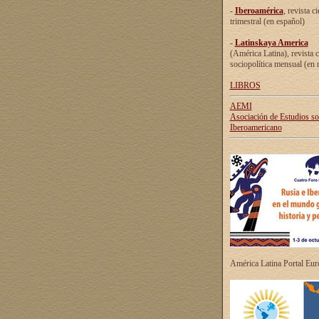
-
Iberoamérica
, revista ci
trimestral (en español)
-
Latinskaya America
(América Latina), revista c
sociopolítica mensual (en 
LIBROS
AEMI
Asociación de Estudios s
Iberoamericano
América Latina Portal Eu