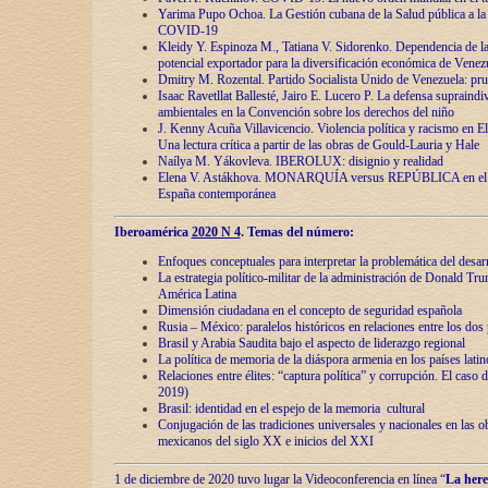
Yarima Pupo Ochoa. La Gestión cubana de la Salud pública a la 
COVID-19
Kleidy Y. Espinoza M., Tatiana V. Sidorenko. Dependencia de la 
potencial exportador para la diversificación económica de Venez
Dmitry M. Rozental. Partido Socialista Unido de Venezuela: prue
Isaac Ravetllat Ballesté, Jairo E. Lucero P. La defensa supraindi
ambientales en la Convención sobre los derechos del niño
J. Kenny Acuña Villavicencio. Violencia política y racismo en E
Una lectura crítica a partir de las obras de Gould-Lauria y Hale
Naílya M. Yákovleva. IBEROLUX: disignio y realidad
Elena V. Astákhova. MONARQUÍA versus REPÚBLICA en el dis
España contemporánea
Iberoamérica
2020 N 4
. Temas del número:
Enfoques conceptuales para interpretar la problemática del desarr
La estrategia político-militar de la administración de Donald Tr
América Latina
Dimensión ciudadana en el concepto de seguridad española
Rusia – México: paralelos históricos en relaciones entre los dos 
Brasil y Arabia Saudita bajo el aspecto de liderazgo regional
La política de memoria de la diáspora armenia en los países lati
Relaciones entre élites: “captura política” y corrupción. El caso
2019)
Brasil: identidad en el espejo de la memoria cultural
Conjugación de las tradiciones universales y nacionales en las ob
mexicanos del siglo XX e inicios del XXI
1 de diciembre de 2020 tuvo lugar la Videoconferencia en línea “
La here