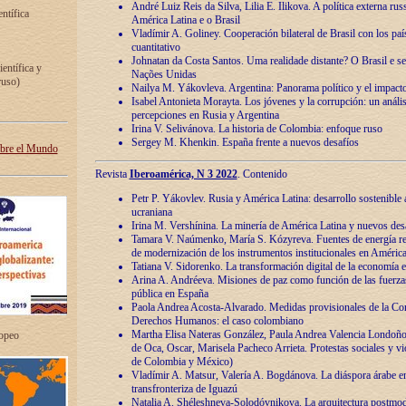
André Luiz Reis da Silva, Lilia E. Ilikova. A política externa ru
entífica
América Latina e o Brasil
Vladímir A. Goliney. Cooperación bilateral de Brasil con los país
cuantitativo
Johnatan da Costa Santos. Uma realidade distante? O Brasil e s
ientífica y
Nações Unidas
ruso)
Nailya M. Yákovleva. Argentina: Panorama político y el impact
Isabel Antonieta Morayta. Los jóvenes y la corrupción: un análi
percepciones en Rusia y Argentina
Irina V. Selivánova. La historia de Colombia: enfoque ruso
Sergey M. Khenkin. España frente a nuevos desafíos
obre el Mundo
Revista
Iberoamérica, N 3 2022
. Contenido
Petr P. Yákovlev. Rusia y América Latina: desarrollo sostenible a 
ucraniana
Irina M. Vershínina. La minería de América Latina y nuevos des
Tamara V. Naúmenko, María S. Kózyreva. Fuentes de energía re
de modernización de los instrumentos institucionales en América
Tatiana V. Sidorenko. La transformación digital de la economía 
Arina A. Andréeva. Misiones de paz como función de las fuerza
pública en España
Paola Andrea Acosta-Alvarado. Medidas provisionales de la Cor
Derechos Humanos: el caso colombiano
Martha Elisa Nateras González, Paula Andrea Valencia Londoñ
ropeo
de Oca, Oscar, Marisela Pacheco Arrieta. Protestas sociales y vi
de Colombia y México)
Vladímir A. Matsur, Valería A. Bogdánova. La diáspora árabe e
transfronteriza de Iguazú
Natalia A. Shéleshneva-Solodóvnikova. La arquitectura postmod