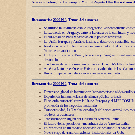
América Latina, un homenaje a Manuel Zapata Olivella en el año d
Iberoamérica
2020 N 3
.
Temas del número:
Seguridad multidimensional e integración latinoamericana en tie
La izquierda en Uruguay: entre la herencia de lа comintern y nue
El consenso de París y cambios en la política ambiental
La Unión Europea y América Latina: el desarrollo sostenible con
Insuficiencia de la Unión aduanera como motor de desarrollo ec
Norte centroamericano
La Triple Frontera de Brasil, Argentina y Paraguay: estado actual
desarrollo
Tendencias de la urbanización política en Ceuta, Melilla y Gibral
América Latina y el Oriente Próximo: evolución de las relacione
Rusia – España: las relaciones económico-comerciales
Iberoamérica
2020 N 2
.
Temas del número:
Dimensión global de la transición latinoamericana al desarrollo s
Experiencia latinoamericana de alianza público-privada
El acuerdo comercial entre la Unión Europea y el MERCOSUR
promoción de los negocios nacionales
Competitividad, I+D y alta tecnología del sector aeronáutico me
modelos estructurales
Transformación digital del turismo en América Latina
El futuro de las pensiones: una mirada desde América Latina
En búsqueda de un modelo adecuado de pensiones: el caso de E
Nueva etapa de transformaciones institucionales en Cuba