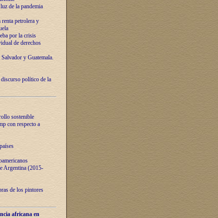
luz de la pandemia
renta petrolera y
uela
ba por la crisis
vidual de derechos
l Salvador y Guatemala.
curso político de la
ollo sostenible
ump con respecto a
países
noamericanos
 de Argentina (2015-
ras de los pintores
ncia africana en