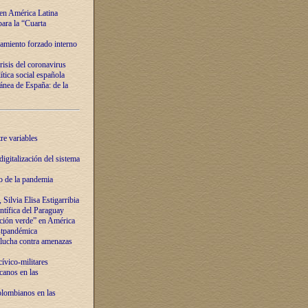
 en América Latina
ara la “Cuarta
amiento forzado interno
risis del coronavirus
ítica social española
nea de España: de la
re variables
igitalización del sistema
o de la pandemia
Silvia Elisa Estigarribia
entífica del Paraguay
ación verde” en América
ostpandémica
lucha contra amenazas
ívico-militares
anos en las
olombianos en las