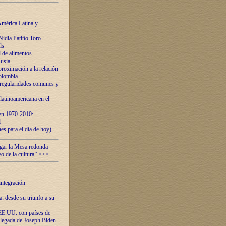
mérica Latina y
idia Patiño Toro.
ls
 de alimentos
usia
roximación a la relación
olombia
 regularidades comunes y
latinoamericana en el
 en 1970-2010:
l
es para el día de hoy)
ugar la Mesa redonda
vo de la cultura”
>>>
integración
 desde su triunfo a su
EE.UU. con países de
llegada de Joseph Biden