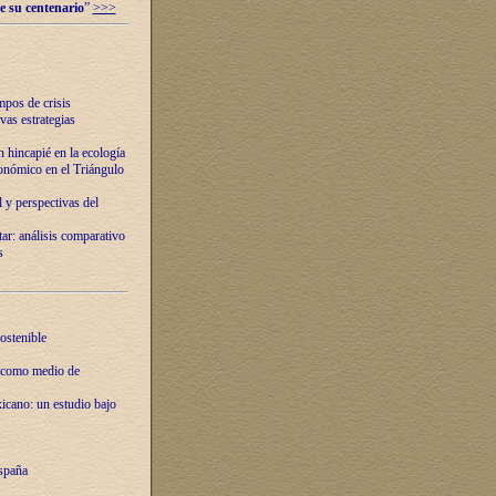
e su centenario
”
>>>
mpos de crisis
vas estrategias
 hincapié en la ecología
onómico en el Triángulo
 y perspectivas del
tar: análisis comparativo
s
ostenible
 como medio de
xicano: un estudio bajo
spaña