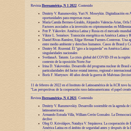
Revista
Iberoamérica, N 1 2022
. Contenido
Dmitriy V. Razumovskiy, Yuri N. Moseykin. Digitalización en A
oportunidades para empresas rusas
María Camila Bermeo-Giraldo, Alejandro Valencia-Arias, Orfa N
Factores asociados a la inversión en criptomonedas en Millennia
Petr P. Yákovlev. América Latina y Rusia en el mercado mundial
Víktor L. Seménov. Transición energética en América Latina y R
Daniel Rivas-Ramírez, Edgar Hernan Fuentes-Contreras. Una ap
entre medio ambiente y derechos humanos. Casos de Brasil y C
Dmitry M. Rozental. El “giro a la izquierda” en América Latina:
singularidades nacionales
SvetlanaA. Tatunts. La crisis global del COVID-19 en la región 
contexto de la oposición Norte-Sur
Irina D. Yakovenko. Desarrollo del programa nuclear de Brasil
particularidades del factor estatal interno, regional e internaciona
Borís F. Martynov. 40 años desde la guerra de Malvinas (leccion
11 de febrero de 2022 en el Instituto de Latinoamérica de la ACR tuvo l
“Las perspectivas de la cooperación ruso-latinoamericana: el papel creati
Revista
Iberoamérica, N 4 2021
. Contenido
Dmitriy V. Razumovskiy. Desarrollo sostenible en la agenda de 
latinoamericana
Armando Estrada Villa, William Cerón Gonsalez. La Democracia:
declive
Oleg O. Krivolápov, Nataliya V. Stepánova. La cooperación de 
América Latina en el ámbito de seguridad antes y después de la 