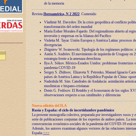
de la memoria
Revista
Iberoamérica, N 2 2022
. Contenido
Vladímir M. Davydov. De la crisis geopolítica al conflicto polític
transformación del orden mundial
María Esther Morales-Fajardo. Del regionalismo abierto al regio
inversión y empresas en la Alianza del Pacífico
Violetta M. Tayar. Unión Europea y América Latina: procesos d
divergencias
Zbigniew W. Iwanowski. Tipología de los regímenes políticos: m
Antón S. Andréev. El movimiento de izquierda de Uruguay en 2
estrategia frente a la amenaza derechista
Ilya A. Sókov. México-Estados Unidos: problemas fronterizos en
pandemia COVID-19
Sergey S. Zhiltsov, Elizaveta Y. Petrenko, Manuel Ignacio Carre
países de América Latina y la República Popular de China: oport
Nadezhda M. Sim. Catedrales de Andalucía: asimilación artística
muslímicas e hispano-cristianas
Denis G. Fedósov. El Retablo y el Iconostasio de los siglos X
observaciones respecto a sus similitudes y diferencias
Nueva edición del ILA
Rusia y España: el ciclo de incertidumbre pandémico
La presente monografía colectiva, preparada por investigadores rusos y e
serie de publicaciones conjuntas de los expertos de ambos países. La temá
consecuencias económico-sociales de la pandemia del COVID-19 está en e
Además, los autores examinan algunos vectores de las relaciones interna
España
>>>