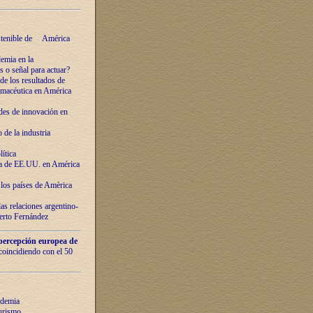
ostenible de América
emia en la
o señal para actuar?
de los resultados de
farmacéutica en América
des de innovaciόn en
de la industria
ítica
ca de EE.UU. en América
los países de Amèrica
as relaciones argentino-
berto Fernández
percepción europea de
 coincidiendo con el 50
ndemia
urismo