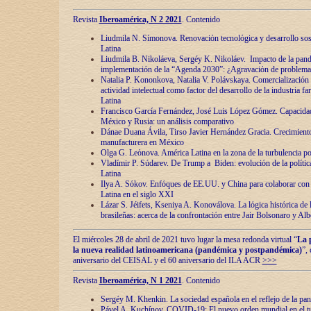
Revista
Iberoamérica, N 2 2021
. Contenido
Liudmila N. Símonova. Renovaciόn tecnolόgica y desarrollo s
Latina
Liudmila B. Nikoláeva, Sergéy K. Nikoláev. Impacto de la pand
implementaciόn de la “Agenda 2030”: ¿Agravaciόn de problemas 
Natalia P. Kononkova, Natalia V. Polávskaya. Comercializaciόn 
actividad intelectual como factor del desarrollo de la industria 
Latina
Francisco García Fernández, José Luis López Gómez. Capacida
México y Rusia: un análisis comparativo
Dánae Duana Ávila, Tirso Javier Hernández Gracia. Crecimiento 
manufacturera en México
Olga G. Leόnova. América Latina en la zona de la turbulencia pol
Vladímir P. Súdarev. De Trump a Biden: evoluciόn de la políti
Latina
Ilya A. Sόkov. Enfόques de EE.UU. y China para colaborar con 
Latina en el siglo XXI
Lázar S. Jéifets, Kseniya A. Konoválova. La lόgica histόrica de l
brasileñas: acerca de la confrontaciόn entre Jair Bolsonaro y Al
El miércoles 28 de abril de 2021 tuvo lugar la mesa redonda virtual “
La 
la nueva realidad latinoamericana (pandémica y postpandémica)
”,
aniversario del CEISAL y el 60 aniversario del ILA ACR
>>>
Revista
Iberoamérica, N 1 2021
. Contenido
Sergéy M. Khenkin. La sociedad española en el reflejo de la pa
Pável A. Kuchínov. COVID-19: El nuevo orden mundial en el t