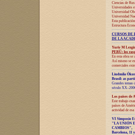
Ciencias de Rus
Universidades e
Universidad Obe
Universidad Na
Esta publicación
Estructura Econ
CURSOS DE 
DE LA ACAD
Yuriy M Lezgi
PERÚ: los rasg
En esta obra se 
Así mismo se est
comerciales exte
Liudmila Ókun
Brasil: as part
Grandes temas da
século XX–2006
Los países de 
Este trabajo exa
países de Améric
actividad de esa
VI Simposio E
"LA UNIÓN 
CAMBIOS"
,
Barcelona, 11 y