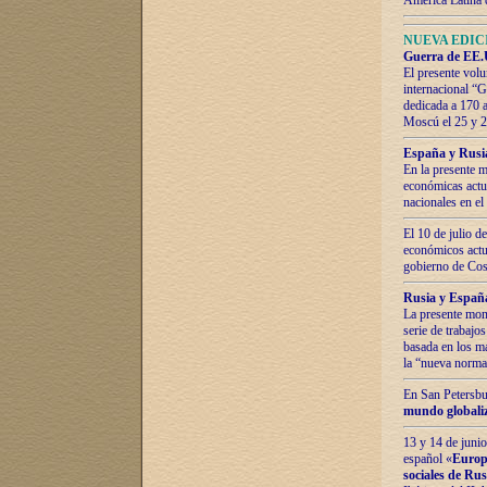
América Latina 
NUEVA EDICI
Guerra de EE.U
El presente volu
internacional “
dedicada a 170 
Moscú el 25 y 
España y Rusia:
En la presente m
económicas actua
nacionales en el
El 10 de julio d
económicos actua
gobierno de Cost
Rusia y España
La presente mono
serie de trabajo
basada en los ma
la “nueva norma
En San Petersbur
mundo globaliza
13 y 14 de junio
español «
Europa
sociales de Ru