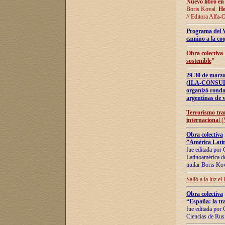
Nuevo libro en
Boris Koval.
He
// Editora Alfa-
Programa del 
camino a la coo
Obra colectiva
sostenible
"
29-30 de ma
(ILA-CONSULT
organizó ronda
argentinas de v
Terrorismo tra
internaciona
l 
Obra colectiva
”América Latin
fue editada por 
Latinoamérica de
titular Boris Ko
Salió a la luz el
Obra colectiva
“España: la tra
fue editada por 
Ciencias de Rus