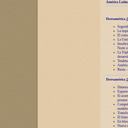
América Latina
Iberoamérica
2
Segurid
La izqu
El cons
La Unió
Insufic
Norte c
La Tripl
desarro
Tendenci
América
Rusia –
Iberoamérica
2
Dimensió
Experie
El acue
promoci
Competi
modelos
Transfo
El futu
En búsq
Nueva e