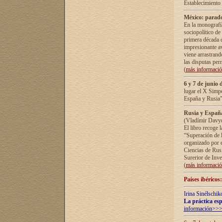
Establecimiento
México: parado
En la monografía
sociopolítico de
primera década d
impresionante a
viene arrastrand
las disputas pe
(
más informaci
6 y 7 de junio 
lugar el X Simp
España y Rusia"
Rusia y España 
(Vladímir Davyd
El libro recoge 
“Superación de l
organizado por e
Ciencias de Rus
Surerior de Inve
(
más informaci
Países ibéricos
Irina Sinélschik
La práctica esp
información>>