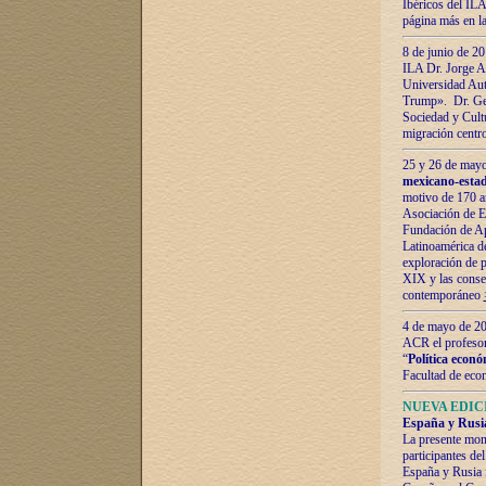
Ibéricos del ILA
página más en la
8 de junio de 20
ILA Dr. Jorge Al
Universidad Aut
Trump». Dr. Ger
Sociedad y Cultu
migración centr
25 y 26 de mayo 
mexicano-estad
motivo de 170 a
Asociación de E
Fundación de Ap
Latinoamérica d
exploración de p
XIX y las consec
contemporáneo
4 de mayo de 201
ACR el profeso
“
Política econó
Facultad de eco
NUEVA EDICI
España y Rusia 
La presente mono
participantes d
España y Rusia f