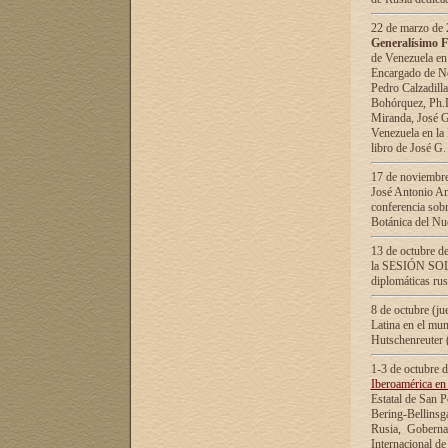
22 de marzo de 2
Generalísimo F
de Venezuela en
Encargado de Neg
Pedro Calzadilla
Bohórquez, Ph.D.
Miranda, José G
Venezuela en la 
libro de José G
17 de noviembre
José Antonio Am
conferencia sobr
Botánica del Nu
13 de octubre de
la SESIÓN SOLEM
diplomáticas rus
8 de octubre (j
Latina en el mun
Hutschenreuter 
1-3 de octubre 
Iberoamérica en 
Estatal de San P
Bering-Bellinsg
Rusia, Gobernac
Internacional de