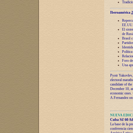
Tradici
Iberoamérica
2
Repercu
EE.UU
El sist
de Rusi
Brasil 
Partidos
Identida
Polític
Relacio
Foro de
Una apr
Pyotr Yakovlev,
electoral marath
candidate of the
December 10, and
economic ones. C
A.Fernandez on t
NUEVA EDICI
Cuba Sí! 60 Añ
La base de la pr
conferencia cien