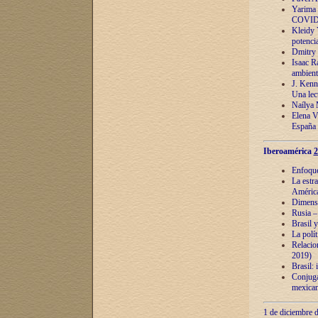
Yarima 
COVID
Kleidy 
potenci
Dmitry 
Isaac Ra
ambient
J. Kenn
Una lect
Naílya 
Elena 
España
Iberoamérica
2
Enfoques
La estr
América
Dimensi
Rusia – 
Brasil y
La polí
Relacion
2019)
Brasil: 
Conjugac
mexican
1 de diciembre d