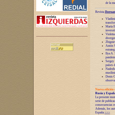
de la m
Revista
Iberoam
Vladímir
transfo
María E
inversi
Violett
diverge
Zbignie
Antón S
estrateg
Ilya A.
pandem
Sergey 
países 
Nadezhd
muslími
Denis G
observac
Nueva edición 
Rusia y España
La presente mono
serie de publica
consecuencias e
Además, los auto
España
>>>