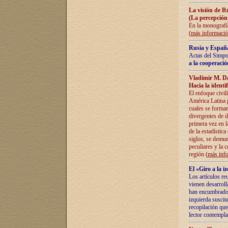
La visión de R
(La percepción
En la monografía
(
más informaci
Rusia y España
Actas del Simpo
a la cooperació
Vladímir M. D
Hacia la identi
El enfoque civil
América Latina pa
cuales se formar
divergentes de d
primera vez en l
de la estadística
siglos, se demue
peculiares y la 
región (
más inf
El «Giro a la 
Los artículos re
vienen desarroll
han encumbrado e
izquierda suscita
recopilación que
lector contempla