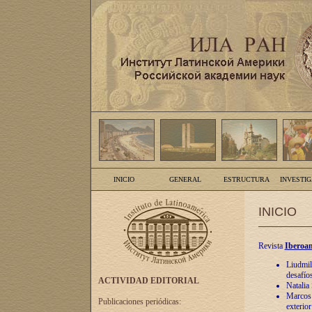
INICIO
GENERAL
ESTRUCTURA
INVESTI
INICIO
Revista
Iberoam
Liudmil
desafíos
ACTIVIDAD EDITORIAL
Natalia
Marcos A
Publicaciones periódicas:
exterio