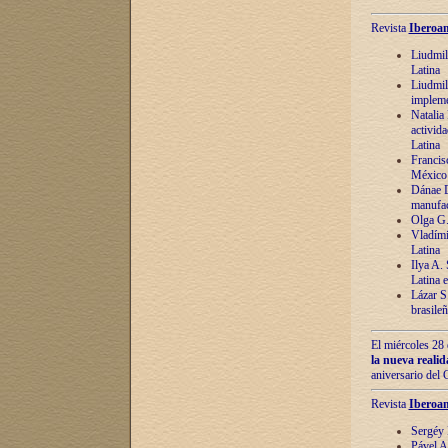
Revista
Iberoam
Liudmil
Latina
Liudmil
impleme
Natalia
activida
Latina
Francis
México 
Dánae D
manufac
Olga G.
Vladími
Latina
Ilya A.
Latina 
Lázar S.
brasile
El miércoles 28 
la nueva reali
aniversario del
Revista
Iberoam
Sergéy 
Pável A