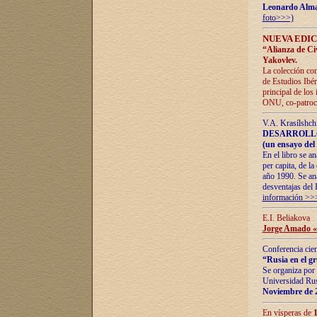
Leonardo Alm
foto>>>)
NUEVA EDIC
“Alianza de Civi
Yakovlev.
La colección con
de Estudios Ibér
principal de los
ONU, co-patroci
V.A. Krasílshch
DESARROLLO
(un ensayo del 
En el libro se a
per capita, de l
año 1990. Se ana
desventajas del 
información >>
E.I. Beliakova
Jorge Amado «r
Conferencia cien
“Rusia en el g
Se organiza por 
Universidad Rus
Noviembre de 
En vísperas de
1