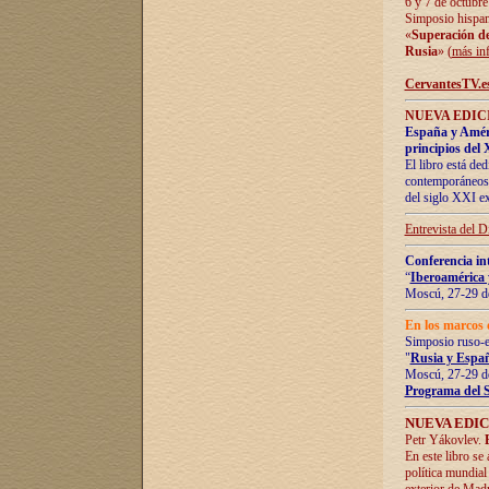
6 y 7 de octubre
Simposio hispan
«
Superación de 
Rusia
» (
más in
CervantesTV.e
NUEVA EDICI
España y Améric
principios del 
El libro está de
contemporáneos -
del siglo XXI ex
Entrevista del 
Conferencia in
“
Iberoamérica 
Moscú, 27-29 de
En los marcos 
Simposio ruso-
"
Rusia y Españ
Moscú, 27-29 de
Programa del 
NUEVA EDIC
Petr Yákovlev.
En este libro se
política mundial