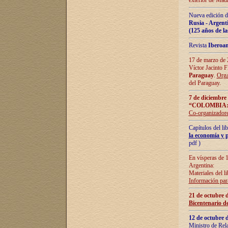
exterior de Madr
Nueva edición d
Rusia - Argent
(125 años de la
Revista
Iberoa
17 de marzo de 2
Víctor Jacinto 
Paraguay
.
Orga
del Paraguay.
7 de diciembre
“COLOMBIA:
Co-organizador
Capítulos del l
la economía y p
pdf )
En vísperas de 1
Argentina:
Materiales del li
Información para
21 de octubre 
Bicentenario d
12 de octubre 
Ministro de Rel