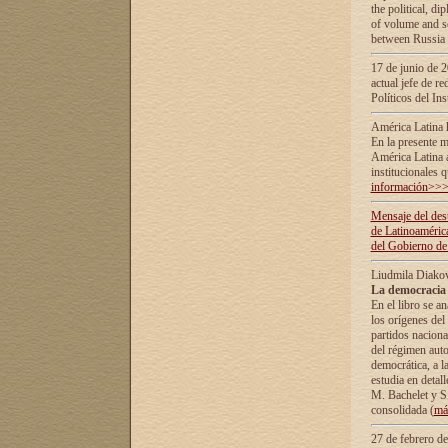
the political, d
of volume and sc
between Russia 
17 de junio de 2
actual jefe de r
Políticos del In
América Latina 
En la presente m
América Latina 
institucionales 
información>>
Mensaje del dest
de Latinoaméric
del Gobierno de
Liudmila Diako
La democracia 
En el libro se a
los orígenes del 
partidos naciona
del régimen auto
democrática, а l
estudia en detall
М. Bachelet у S.
consolidada (
má
27 de febrero d