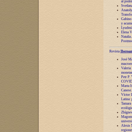
al pode
Svetlan
Anatoly
Transfo
Gabino 
y acumu
Lyudmil
Elena V.
Natalia
Postmod
Revista
Iberoam
José Ma
macroec
Valeria
monetari
Petr P.
COVID
Marta Is
Canese. 
Víctor 
Latina:
Tamara 
ecológi
Zbígnev
Magomed
univers
Alexis 
regiones