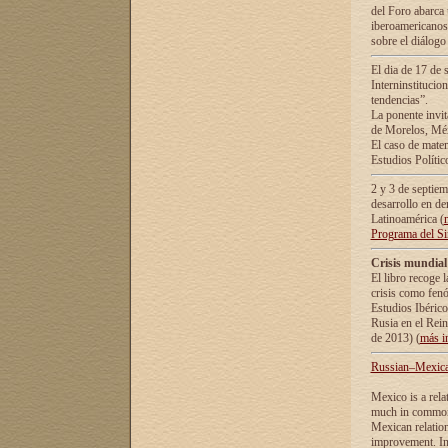
del Foro abarca 
iberoamericanos 
sobre el diálogo 
El dia de 17 de 
Interninstitucio
tendencias”.
La ponente inv
de Morelos, Méx
El caso de mate
Estudios Polític
2 y 3 de septie
desarrollo en de
Latinoamérica (
Programa del S
Crisis mundial
El libro recoge 
crisis como fen
Estudios Ibérico
Rusia en el Rei
de 2013) (
más i
Russian–Mexican
Mexico is a rela
much in common i
Mexican relation
improvement. In 