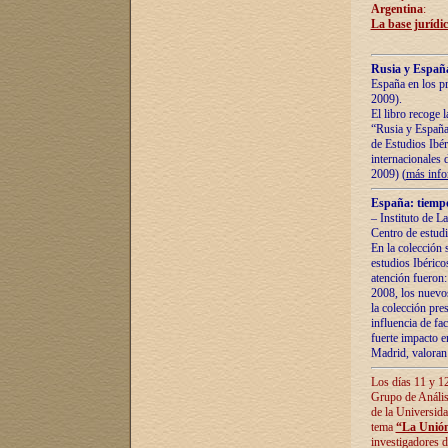
Argentina
:
La base jurídic
Rusia y España
España en los pr
2009).
El libro recoge 
“Rusia y España 
de Estudios Ibér
internacionales 
2009) (
más inf
España: tiempo
– Instituto de L
Centro de estud
En la colección 
estudios Ibérico
atención fueron:
2008, los nuevos
la colección pre
influencia de fac
fuerte impacto en
Madrid, valoran 
Los días 11 y 12
Grupo de Anális
de la Universida
tema
“La Unión
investigadores d