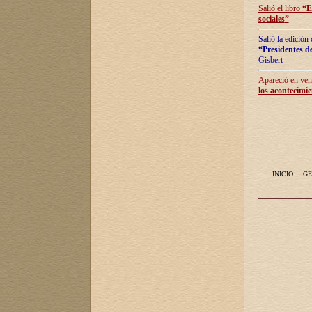
Salió el libro
“
E
sociales
”
Salió la edición
“Presidentes de
Gisbert
Apareció en vent
los acontecimie
INICIO
GE