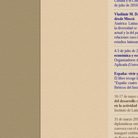
Coruña y el Cent
de julio de 201
Vladímir М. Da
desde Moscú
.
América Latina 
la diversidad se 
actual у lа del p
relaciones ruso-
estudios latino
4-5 de julio de
económica y ec
Organizadores d
Aplicada (Univ
España: vivir y
El libro recoge 
“España: cuatro 
Ibéricos del In
16-17 de mayo d
del desarrollo 
en la actividad
Instituto de La
31 de marzo 2016
diplomáticas en
convoca con el a
inauguró exhibi
de Rusia dedica