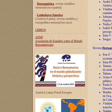
André Lu
-
Iberoamérica
, revista científica
América
trimestral (en español)
Vladímir
cuantita
-
Latinskaya America
Johnata
(América Latina), revista científica y
Nações
sociopolítica mensual (en ruso)
Nailya 
Isabel 
LIBROS
percepc
Irina V
AEMI
Sergey 
Asociación de Estudios sobre el Mundo
Iberoamericano
Revista
Iberoam
Petr P. 
ucrania
Irina M
Tamara 
de mode
Tatiana
Arina A
pública
Paola A
Derecho
Martha 
América Latina Portal Europeo
de Oca,
de Colo
Vladími
transfro
Natalia