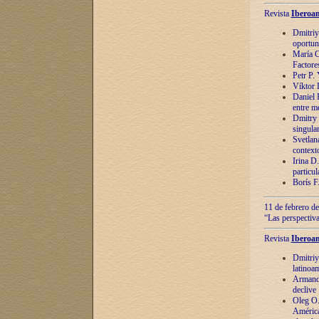
Revista
Iberoam
Dmitriy
oportun
María C
Factore
Petr P.
Víktor 
Daniel 
entre m
Dmitry 
singula
Svetlan
context
Irina D
particul
Borís F
11 de febrero de
“Las perspectiva
Revista
Iberoam
Dmitriy
latinoa
Armando
declive
Oleg O.
América