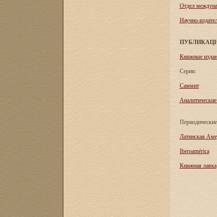
Отдел междуна
Научно-издател
ПУБЛИКАЦ
Книжные изда
Серии:
Саммит
Аналитические
Периодические
Латинская Аме
Iberoamérica
Книжная лавка