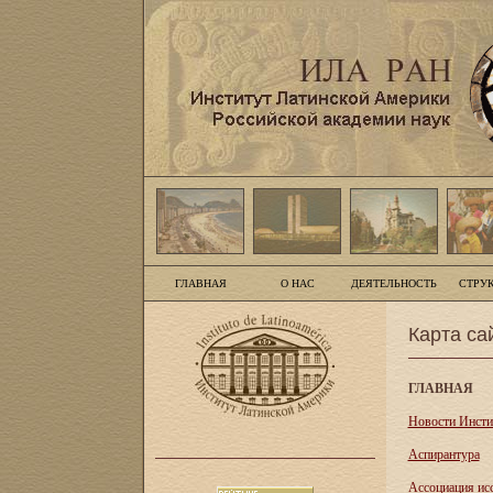
ГЛАВНАЯ
О НАС
ДЕЯТЕЛЬНОСТЬ
СТРУ
Карта са
ГЛАВНАЯ
Новости Инсти
Аспирантура
Асcоциация ис