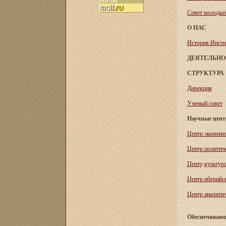
Совет молоды
О НАС
История Инсти
ДЕЯТЕЛЬНО
СТРУКТУРА
Дирекция
Ученый совет
Научные цен
Центр экономи
Центр политич
Цент
р
культур
Центр иберийс
Центр аналитич
Обеспечивающ