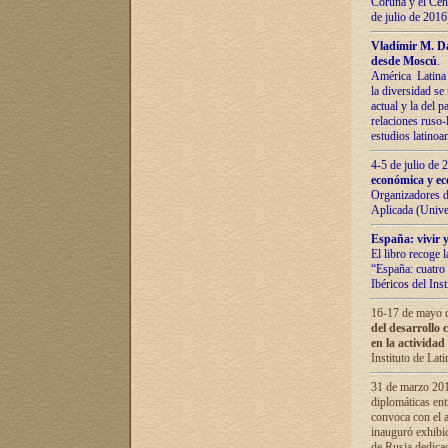
Coruña y el Cent
de julio de 201
Vladímir М. Da
desde Moscú
.
América Latina 
la diversidad se 
actual у lа del p
relaciones ruso-
estudios latino
4-5 de julio de
económica y ec
Organizadores d
Aplicada (Univ
España: vivir y
El libro recoge 
“España: cuatro 
Ibéricos del In
16-17 de mayo d
del desarrollo 
en la actividad
Instituto de La
31 de marzo 2016
diplomáticas en
convoca con el a
inauguró exhibi
de Rusia dedica