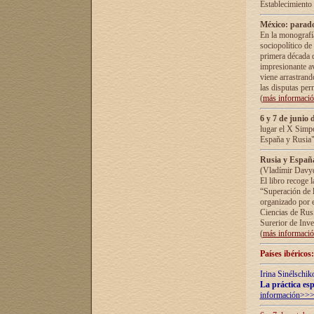
Establecimiento
México: parado
En la monografía
sociopolítico de
primera década d
impresionante a
viene arrastrand
las disputas pe
(
más informaci
6 y 7 de junio 
lugar el X Simp
España y Rusia"
Rusia y España 
(Vladímir Davyd
El libro recoge 
“Superación de l
organizado por e
Ciencias de Rus
Surerior de Inve
(
más informaci
Países ibéricos
Irina Sinélschik
La práctica esp
información>>