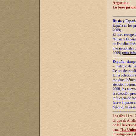
Argentina
:
La base jurídic
Rusia y España
España en los pr
2009).
El libro recoge 
“Rusia y España 
de Estudios Ibér
internacionales 
2009) (
más inf
España: tiempo
– Instituto de L
Centro de estud
En la colección 
estudios Ibérico
atención fueron:
2008, los nuevos
la colección pre
influencia de fac
fuerte impacto en
Madrid, valoran 
Los días 11 y 12
Grupo de Anális
de la Universida
tema
“La Unión
investigadores d