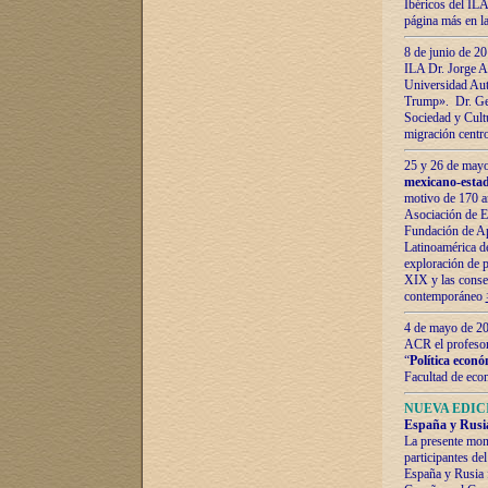
Ibéricos del ILA
página más en la
8 de junio de 20
ILA Dr. Jorge Al
Universidad Aut
Trump». Dr. Ger
Sociedad y Cultu
migración centr
25 y 26 de mayo 
mexicano-estad
motivo de 170 a
Asociación de E
Fundación de Ap
Latinoamérica d
exploración de p
XIX y las consec
contemporáneo
4 de mayo de 201
ACR el profeso
“
Política econó
Facultad de eco
NUEVA EDICI
España y Rusia 
La presente mono
participantes d
España y Rusia f