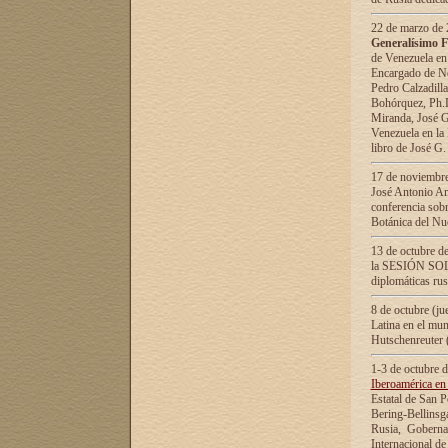
22 de marzo de 2
Generalísimo F
de Venezuela en
Encargado de Neg
Pedro Calzadilla
Bohórquez, Ph.D.
Miranda, José G
Venezuela en la 
libro de José G
17 de noviembre
José Antonio Am
conferencia sobr
Botánica del Nu
13 de octubre de
la SESIÓN SOLEM
diplomáticas rus
8 de octubre (j
Latina en el mun
Hutschenreuter 
1-3 de octubre 
Iberoamérica en 
Estatal de San P
Bering-Bellinsg
Rusia, Gobernac
Internacional de