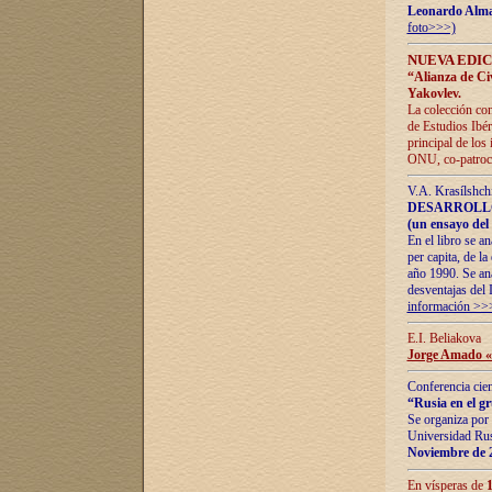
Leonardo Alm
foto>>>)
NUEVA EDIC
“Alianza de Civi
Yakovlev.
La colección con
de Estudios Ibér
principal de los
ONU, co-patroci
V.A. Krasílshch
DESARROLLO
(un ensayo del 
En el libro se a
per capita, de l
año 1990. Se ana
desventajas del 
información >>
E.I. Beliakova
Jorge Amado «r
Conferencia cien
“Rusia en el g
Se organiza por 
Universidad Rus
Noviembre de 
En vísperas de
1