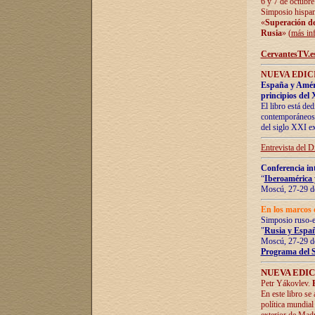
6 y 7 de octubre
Simposio hispan
«
Superación de 
Rusia
» (
más in
CervantesTV.e
NUEVA EDICI
España y Améric
principios del 
El libro está de
contemporáneos -
del siglo XXI ex
Entrevista del 
Conferencia in
“
Iberoamérica 
Moscú, 27-29 de
En los marcos 
Simposio ruso-
"
Rusia y Españ
Moscú, 27-29 de
Programa del 
NUEVA EDIC
Petr Yákovlev.
En este libro se
política mundial