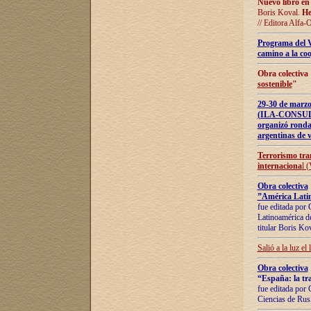
Nuevo libro en
Boris Koval.
He
// Editora Alfa-
Programa del 
camino a la coo
Obra colectiva
sostenible
"
29-30 de ma
(ILA-CONSULT
organizó ronda
argentinas de v
Terrorismo tra
internaciona
l 
Obra colectiva
”América Latin
fue editada por 
Latinoamérica de
titular Boris Ko
Salió a la luz el
Obra colectiva
“España: la tra
fue editada por 
Ciencias de Rus