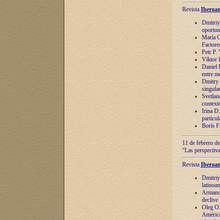
Revista
Iberoam
Dmitriy
oportun
María C
Factore
Petr P.
Víktor 
Daniel 
entre m
Dmitry 
singula
Svetlan
context
Irina D
particul
Borís F
11 de febrero de
“Las perspectiva
Revista
Iberoam
Dmitriy
latinoa
Armando
declive
Oleg O.
América