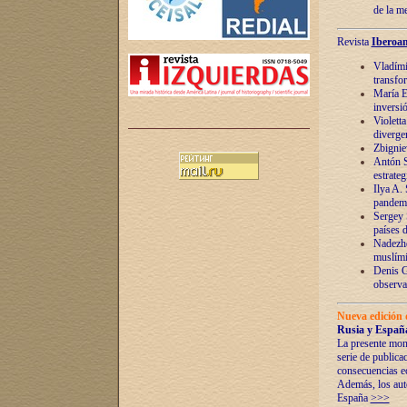
de la m
Revista
Iberoam
Vladímir
transfo
María E
inversi
Violett
diverge
Zbignie
Antón S
estrateg
Ilya A.
pandem
Sergey 
países 
Nadezhd
muslími
Denis G
observac
Nueva edición 
Rusia y España
La presente mono
serie de publica
consecuencias e
Además, los auto
España
>>>