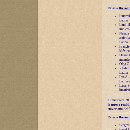
Revista
Iberoam
Liudmil
Latina
Liudmil
impleme
Natalia
activida
Latina
Francis
México 
Dánae D
manufac
Olga G.
Vladími
Latina
Ilya A.
Latina 
Lázar S.
brasile
El miércoles 28 
la nueva reali
aniversario del
Revista
Iberoam
Sergéy 
Pável A