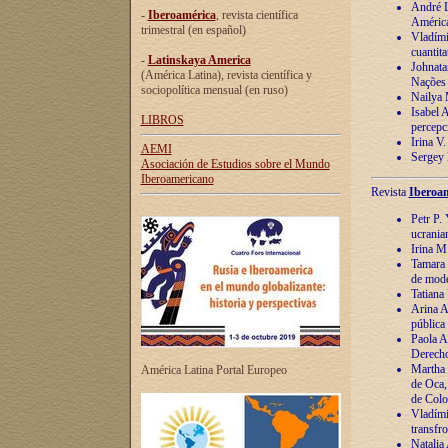
André Lu
-
Iberoamérica
, revista científica
América
trimestral (en español)
Vladímir
cuantita
-
Latinskaya America
Johnata
(América Latina), revista científica y
Nações
sociopolítica mensual (en ruso)
Nailya 
Isabel 
LIBROS
percepc
Irina V
AEMI
Sergey 
Asociación de Estudios sobre el Mundo
Iberoamericano
Revista
Iberoam
Petr P. 
ucrania
Irina M
Tamara 
de mode
Tatiana
Arina A
pública
Paola A
Derecho
Martha 
América Latina Portal Europeo
de Oca,
de Colo
Vladími
transfro
Natalia