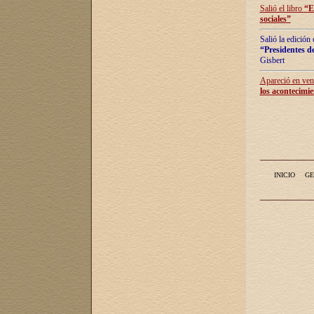
Salió el libro
“
E
sociales
”
Salió la edición
“Presidentes de
Gisbert
Apareció en vent
los acontecimie
INICIO
GE