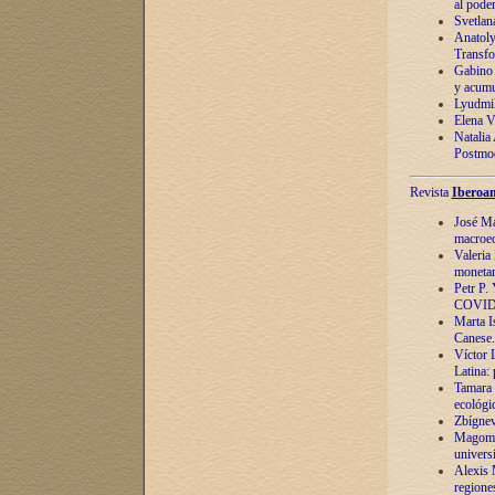
al pode
Svetlan
Anatoly
Transfo
Gabino 
y acumu
Lyudmil
Elena V.
Natalia
Postmod
Revista
Iberoam
José Ma
macroec
Valeria
monetari
Petr P.
COVID
Marta Is
Canese. 
Víctor 
Latina:
Tamara 
ecológi
Zbígnev
Magomed
univers
Alexis 
regiones