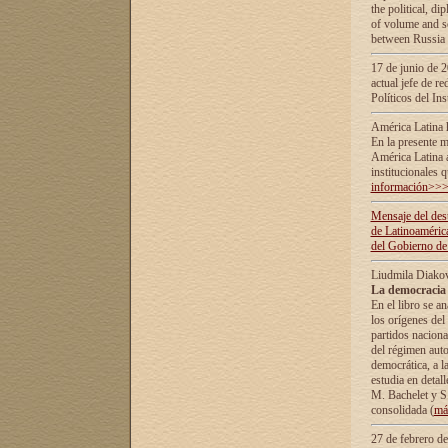
the political, d
of volume and sc
between Russia 
17 de junio de 2
actual jefe de r
Políticos del In
América Latina 
En la presente m
América Latina 
institucionales 
información>>
Mensaje del dest
de Latinoaméric
del Gobierno de
Liudmila Diako
La democracia 
En el libro se a
los orígenes del 
partidos naciona
del régimen auto
democrática, а l
estudia en detall
М. Bachelet у S.
consolidada (
má
27 de febrero d