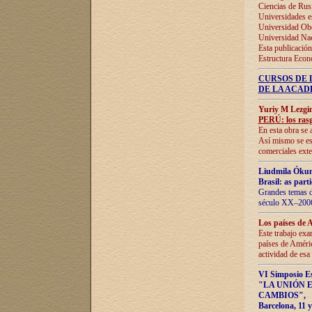
Ciencias de Rus
Universidades e
Universidad Obe
Universidad Na
Esta publicación
Estructura Econ
CURSOS DE 
DE LA ACAD
Yuriy M Lezgi
PERÚ: los rasg
En esta obra se 
Así mismo se est
comerciales exte
Liudmila Ókun
Brasil: as part
Grandes temas da
século XX–2006
Los países de 
Este trabajo exa
países de Améric
actividad de esa
VI Simposio E
"LA UNIÓN 
CAMBIOS"
,
Barcelona, 11 y