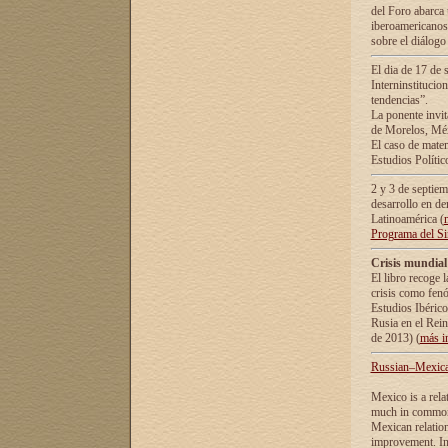
del Foro abarca 
iberoamericanos 
sobre el diálogo 
El dia de 17 de 
Interninstitucio
tendencias”.
La ponente inv
de Morelos, Méx
El caso de mate
Estudios Polític
2 y 3 de septie
desarrollo en de
Latinoamérica (
Programa del S
Crisis mundial
El libro recoge 
crisis como fen
Estudios Ibérico
Rusia en el Rei
de 2013) (
más i
Russian–Mexican
Mexico is a rela
much in common i
Mexican relation
improvement. In 