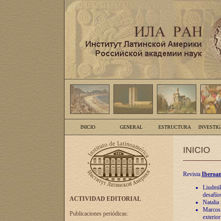
INICIO
GENERAL
ESTRUCTURA
INVESTI
INICIO
Revista
Iberoam
Liudmil
desafíos
ACTIVIDAD EDITORIAL
Natalia
Marcos A
Publicaciones periódicas:
exterio