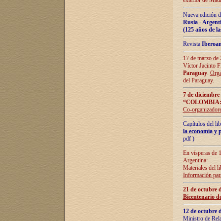
exterior de Madr
Nueva edición d
Rusia - Argent
(125 años de la
Revista
Iberoa
17 de marzo de 2
Víctor Jacinto 
Paraguay
.
Orga
del Paraguay.
7 de diciembre
“COLOMBIA:
Co-organizador
Capítulos del l
la economía y p
pdf )
En vísperas de 1
Argentina:
Materiales del li
Información para
21 de octubre 
Bicentenario d
12 de octubre 
Ministro de Rel