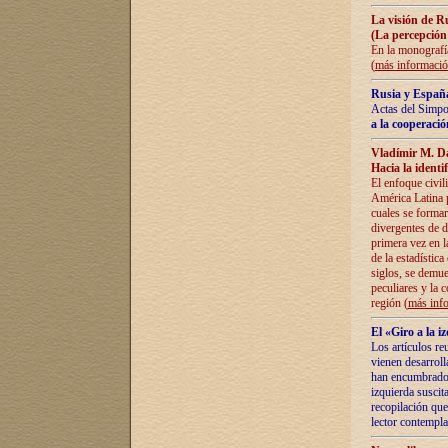
La visión de R
(La percepción
En la monografía
(
más informaci
Rusia y España
Actas del Simpo
a la cooperació
Vladímir M. D
Hacia la identi
El enfoque civil
América Latina pa
cuales se formar
divergentes de d
primera vez en l
de la estadística
siglos, se demue
peculiares y la 
región (
más inf
El «Giro a la 
Los artículos re
vienen desarroll
han encumbrado e
izquierda suscita
recopilación que
lector contempla