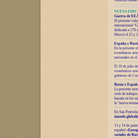
América Latina 
NUEVA EDICI
Guerra de EE.U
El presente volu
internacional “
dedicada a 170 
Moscú el 25 y 
España y Rusia:
En la presente m
económicas actua
nacionales en el
El 10 de julio d
económicos actua
gobierno de Cost
Rusia y España
La presente mono
serie de trabajo
basada en los ma
la “nueva norma
En San Petersbur
mundo globaliza
13 y 14 de junio
español «
Europa
sociales de Ru