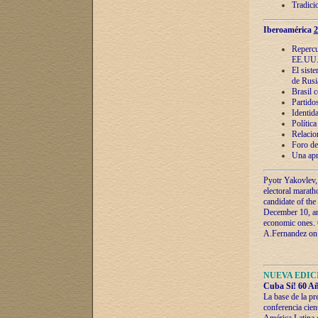
Tradici
Iberoamérica
2
Repercu
EE.UU
El sist
de Rusi
Brasil 
Partidos
Identida
Polític
Relacio
Foro de
Una apr
Pyotr Yakovlev,
electoral marath
candidate of the
December 10, and
economic ones. C
A.Fernandez on t
NUEVA EDICI
Cuba Sí! 60 Añ
La base de la pr
conferencia cien