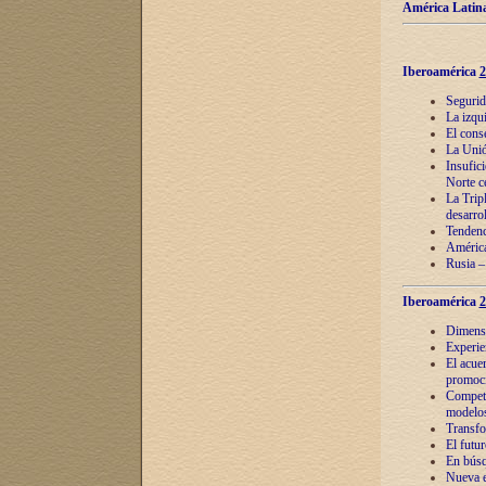
América Latina
Iberoamérica
2
Segurid
La izqu
El cons
La Unió
Insufic
Norte c
La Tripl
desarro
Tendenci
América
Rusia –
Iberoamérica
2
Dimensió
Experie
El acue
promoci
Competi
modelos
Transfo
El futu
En búsq
Nueva e