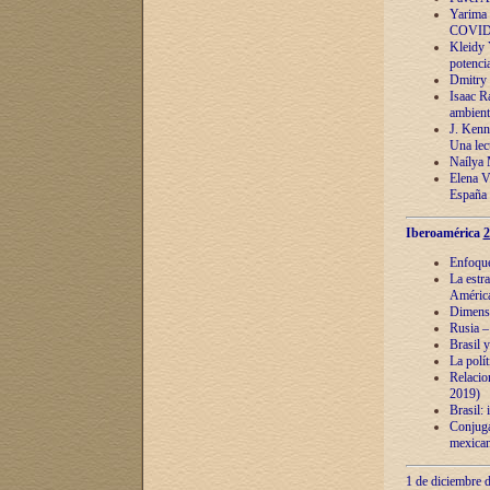
Yarima 
COVID
Kleidy 
potenci
Dmitry 
Isaac Ra
ambient
J. Kenn
Una lect
Naílya 
Elena 
España
Iberoamérica
2
Enfoques
La estr
América
Dimensi
Rusia – 
Brasil y
La polí
Relacion
2019)
Brasil: 
Conjugac
mexican
1 de diciembre d