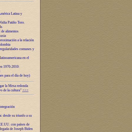
mérica Latina y
idia Patiño Toro.
ls
 de alimentos
usia
roximación a la relación
olombia
 regularidades comunes y
latinoamericana en el
 en 1970-2010:
l
es para el día de hoy)
ugar la Mesa redonda
vo de la cultura”
>>>
integración
 desde su triunfo a su
EE.UU. con países de
llegada de Joseph Biden