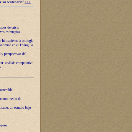
e su centenario
”
>>>
mpos de crisis
vas estrategias
 hincapié en la ecología
onómico en el Triángulo
 y perspectivas del
tar: análisis comparativo
s
ostenible
 como medio de
xicano: un estudio bajo
spaña