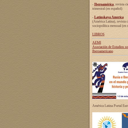
-
Iberoamérica
, revista ci
trimestral (en español)
-
Latinskaya America
(América Latina), revista c
sociopolítica mensual (en 
LIBROS
AEMI
Asociación de Estudios s
Iberoamericano
América Latina Portal Eu