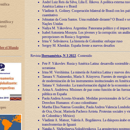
André Luiz Reis da Silva, Lilia E. Ilikova. A política externa ru
entífica
América Latina e o Brasil
Vladímir A. Goliney. Cooperación bilateral de Brasil con los país
cuantitativo
Johnatan da Costa Santos. Uma realidade distante? O Brasil e s
ientífica y
Nações Unidas
ruso)
Nailya M. Yákovleva. Argentina: Panorama político y el impact
Isabel Antonieta Morayta. Los jóvenes y la corrupción: un análi
percepciones en Rusia y Argentina
Irina V. Selivánova. La historia de Colombia: enfoque ruso
Sergey M. Khenkin. España frente a nuevos desafíos
obre el Mundo
Revista
Iberoamérica, N 3 2022
. Contenido
Petr P. Yákovlev. Rusia y América Latina: desarrollo sostenible a 
ucraniana
Irina M. Vershínina. La minería de América Latina y nuevos des
Tamara V. Naúmenko, María S. Kózyreva. Fuentes de energía re
de modernización de los instrumentos institucionales en América
Tatiana V. Sidorenko. La transformación digital de la economía 
Arina A. Andréeva. Misiones de paz como función de las fuerza
pública en España
Paola Andrea Acosta-Alvarado. Medidas provisionales de la Cor
Derechos Humanos: el caso colombiano
Martha Elisa Nateras González, Paula Andrea Valencia Londoñ
ropeo
de Oca, Oscar, Marisela Pacheco Arrieta. Protestas sociales y vi
de Colombia y México)
Vladímir A. Matsur, Valería A. Bogdánova. La diáspora árabe e
transfronteriza de Iguazú
Natalia A. Shéleshneva-Solodóvnikova. La arquitectura postmod