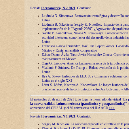
Revista
Iberoamérica, N 2 2021
. Contenido
Liudmila N. Símonova. Renovaciόn tecnolόgica y desarrollo s
Latina
Liudmila B. Nikoláeva, Sergéy K. Nikoláev. Impacto de la pand
implementaciόn de la “Agenda 2030”: ¿Agravaciόn de problemas 
Natalia P. Kononkova, Natalia V. Polávskaya. Comercializaciόn 
actividad intelectual como factor del desarrollo de la industria 
Latina
Francisco García Fernández, José Luis López Gómez. Capacida
México y Rusia: un análisis comparativo
Dánae Duana Ávila, Tirso Javier Hernández Gracia. Crecimiento 
manufacturera en México
Olga G. Leόnova. América Latina en la zona de la turbulencia pol
Vladímir P. Súdarev. De Trump a Biden: evoluciόn de la políti
Latina
Ilya A. Sόkov. Enfόques de EE.UU. y China para colaborar con 
Latina en el siglo XXI
Lázar S. Jéifets, Kseniya A. Konoválova. La lόgica histόrica de l
brasileñas: acerca de la confrontaciόn entre Jair Bolsonaro y Al
El miércoles 28 de abril de 2021 tuvo lugar la mesa redonda virtual “
La 
la nueva realidad latinoamericana (pandémica y postpandémica)
”,
aniversario del CEISAL y el 60 aniversario del ILA ACR
>>>
Revista
Iberoamérica, N 1 2021
. Contenido
Sergéy M. Khenkin. La sociedad española en el reflejo de la pa
Pável A. Kuchínov. COVID-19: El nuevo orden mundial en el t