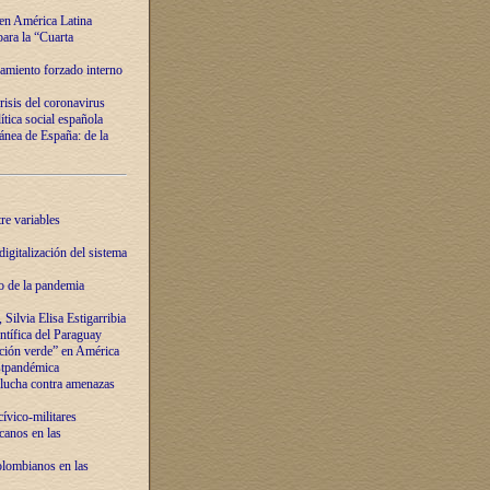
 en América Latina
ara la “Cuarta
amiento forzado interno
risis del coronavirus
ítica social española
nea de España: de la
re variables
igitalización del sistema
o de la pandemia
Silvia Elisa Estigarribia
entífica del Paraguay
ación verde” en América
ostpandémica
lucha contra amenazas
ívico-militares
anos en las
olombianos en las