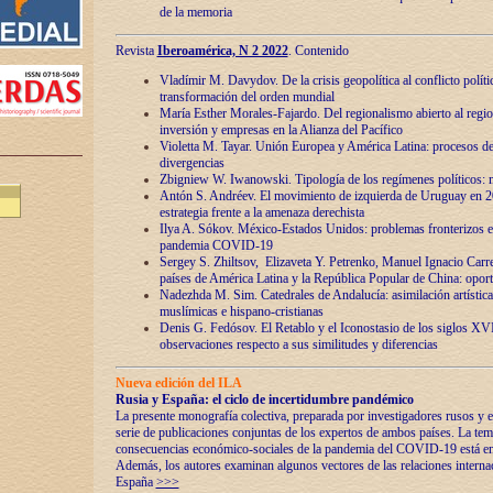
de la memoria
Revista
Iberoamérica, N 2 2022
. Contenido
Vladímir M. Davydov. De la crisis geopolítica al conflicto polític
transformación del orden mundial
María Esther Morales-Fajardo. Del regionalismo abierto al regio
inversión y empresas en la Alianza del Pacífico
Violetta M. Tayar. Unión Europea y América Latina: procesos d
divergencias
Zbigniew W. Iwanowski. Tipología de los regímenes políticos: m
Antón S. Andréev. El movimiento de izquierda de Uruguay en 2
estrategia frente a la amenaza derechista
Ilya A. Sókov. México-Estados Unidos: problemas fronterizos en
pandemia COVID-19
Sergey S. Zhiltsov, Elizaveta Y. Petrenko, Manuel Ignacio Carre
países de América Latina y la República Popular de China: oport
Nadezhda M. Sim. Catedrales de Andalucía: asimilación artística
muslímicas e hispano-cristianas
Denis G. Fedósov. El Retablo y el Iconostasio de los siglos X
observaciones respecto a sus similitudes y diferencias
Nueva edición del ILA
Rusia y España: el ciclo de incertidumbre pandémico
La presente monografía colectiva, preparada por investigadores rusos y e
serie de publicaciones conjuntas de los expertos de ambos países. La temá
consecuencias económico-sociales de la pandemia del COVID-19 está en e
Además, los autores examinan algunos vectores de las relaciones interna
España
>>>