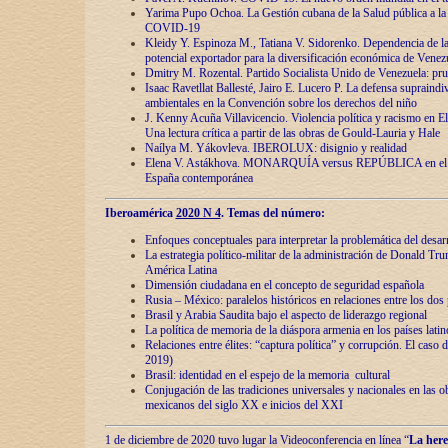
Yarima Pupo Ochoa. La Gestión cubana de la Salud pública a la 
COVID-19
Kleidy Y. Espinoza M., Tatiana V. Sidorenko. Dependencia de la 
potencial exportador para la diversificación económica de Venez
Dmitry M. Rozental. Partido Socialista Unido de Venezuela: prue
Isaac Ravetllat Ballesté, Jairo E. Lucero P. La defensa supraindi
ambientales en la Convención sobre los derechos del niño
J. Kenny Acuña Villavicencio. Violencia política y racismo en E
Una lectura crítica a partir de las obras de Gould-Lauria y Hale
Naílya M. Yákovleva. IBEROLUX: disignio y realidad
Elena V. Astákhova. MONARQUÍA versus REPÚBLICA en el dis
España contemporánea
Iberoamérica
2020 N 4
. Temas del número:
Enfoques conceptuales para interpretar la problemática del desarr
La estrategia político-militar de la administración de Donald Tr
América Latina
Dimensión ciudadana en el concepto de seguridad española
Rusia – México: paralelos históricos en relaciones entre los dos 
Brasil y Arabia Saudita bajo el aspecto de liderazgo regional
La política de memoria de la diáspora armenia en los países lati
Relaciones entre élites: “captura política” y corrupción. El caso
2019)
Brasil: identidad en el espejo de la memoria cultural
Conjugación de las tradiciones universales y nacionales en las ob
mexicanos del siglo XX e inicios del XXI
1 de diciembre de 2020 tuvo lugar la Videoconferencia en línea “
La here