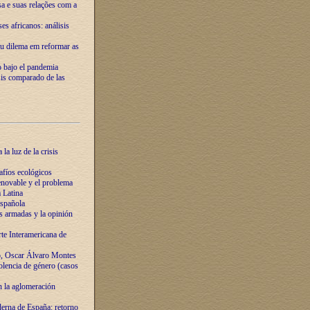
ssa e suas relações com a
es africanos: análisis
eu dilema em reformar as
o bajo el pandemia
sis comparado de las
la luz de la crisis
afíos ecológicos
novable y el problema
 Latina
española
s armadas y la opinión
te Interamericana de
o, Oscar Álvaro Montes
olencia de género (casos
n la aglomeración
erna de España: retorno