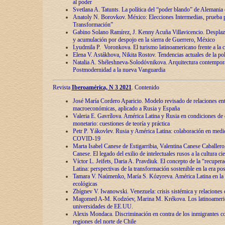
al poder
Svetlana A. Tatunts. La política del “poder blando” de Alemania
Anatoly N. Borovkov. México: Elecciones Intermedias, prueba p
Transformación”
Gabino Solano Ramírez, J. Kenny Acuña Villavicencio. Desplaz
y acumulación por despojo en la sierra de Guerrero, México
Lyudmila P. Voronkova. El turismo latinoamericano frente a la c
Elena V. Astákhova, Nikita Rostov. Tendencias actuales de la pol
Natalia A. Shéleshneva-Solodóvnikova. Arquitectura contemporá
Postmodernidad a la nueva Vanguardia
Revista
Iberoamérica, N 3 2021
. Contenido
José María Cordero Aparicio. Modelo revisado de relaciones ent
macroeconómicas, aplicado a Rusia y España
Valeria E. Gavrílova. América Latina y Rusia en condiciones de d
monetario: cuestiones de teoría y práctica
Petr P. Yákovlev. Rusia y América Latina: colaboración en medi
COVID-19
Marta Isabel Canese de Estigarribia, Valentina Canese Caballero, 
Canese. El legado del exilio de intelectuales rusos a la cultura ci
Víctor L. Jeifets, Daria A. Pravdiuk. El concepto de la “recuper
Latina: perspectivas de la transformación sostenible en la era p
Tamara V. Naúmenko, María S. Kózyreva. América Latina en la 
ecológicas
Zbígnev V. Iwanowski. Venezuela: crisis sistémica y relaciones c
Magomed A-M. Kodzóev, Marina M. Krékova. Los latinoameric
universidades de EE.UU.
Alexis Mondaca. Discriminación en contra de los inmigrantes c
regiones del norte de Chile