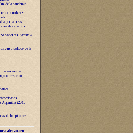
luz de la pandemia
renta petrolera y
uela
ba por la crisis
vidual de derechos
l Salvador y Guatemala.
curso político de la
ollo sostenible
ump con respecto a
países
noamericanos
 de Argentina (2015-
ras de los pintores
ncia africana en