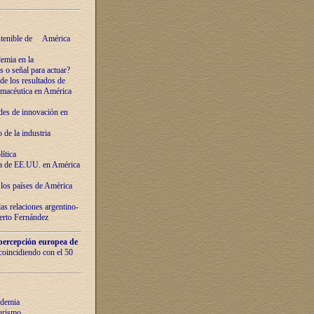
ostenible de América
emia en la
o señal para actuar?
de los resultados de
farmacéutica en América
des de innovaciόn en
de la industria
ítica
ca de EE.UU. en América
los países de Amèrica
as relaciones argentino-
berto Fernández
percepción europea de
 coincidiendo con el 50
ndemia
urismo