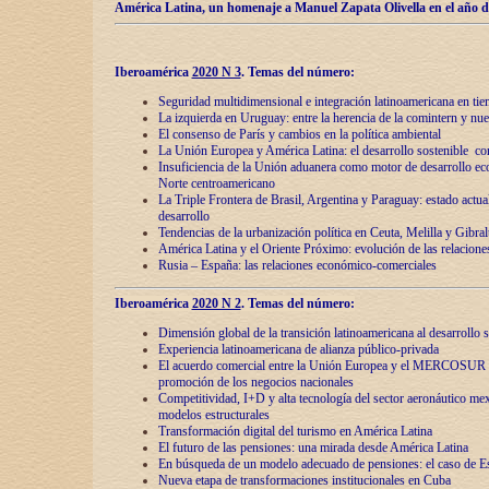
América Latina, un homenaje a Manuel Zapata Olivella en el año d
Iberoamérica
2020 N 3
.
Temas del número:
Seguridad multidimensional e integración latinoamericana en tie
La izquierda en Uruguay: entre la herencia de lа comintern y nue
El consenso de París y cambios en la política ambiental
La Unión Europea y América Latina: el desarrollo sostenible con
Insuficiencia de la Unión aduanera como motor de desarrollo ec
Norte centroamericano
La Triple Frontera de Brasil, Argentina y Paraguay: estado actual
desarrollo
Tendencias de la urbanización política en Ceuta, Melilla y Gibral
América Latina y el Oriente Próximo: evolución de las relacione
Rusia – España: las relaciones económico-comerciales
Iberoamérica
2020 N 2
.
Temas del número:
Dimensión global de la transición latinoamericana al desarrollo s
Experiencia latinoamericana de alianza público-privada
El acuerdo comercial entre la Unión Europea y el MERCOSUR
promoción de los negocios nacionales
Competitividad, I+D y alta tecnología del sector aeronáutico me
modelos estructurales
Transformación digital del turismo en América Latina
El futuro de las pensiones: una mirada desde América Latina
En búsqueda de un modelo adecuado de pensiones: el caso de E
Nueva etapa de transformaciones institucionales en Cuba