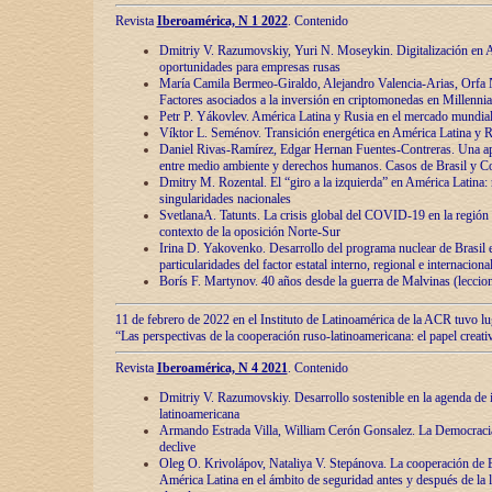
Revista
Iberoamérica, N 1 2022
. Contenido
Dmitriy V. Razumovskiy, Yuri N. Moseykin. Digitalización en A
oportunidades para empresas rusas
María Camila Bermeo-Giraldo, Alejandro Valencia-Arias, Orfa N
Factores asociados a la inversión en criptomonedas en Millennia
Petr P. Yákovlev. América Latina y Rusia en el mercado mundial
Víktor L. Seménov. Transición energética en América Latina y R
Daniel Rivas-Ramírez, Edgar Hernan Fuentes-Contreras. Una ap
entre medio ambiente y derechos humanos. Casos de Brasil y C
Dmitry M. Rozental. El “giro a la izquierda” en América Latina:
singularidades nacionales
SvetlanaA. Tatunts. La crisis global del COVID-19 en la región 
contexto de la oposición Norte-Sur
Irina D. Yakovenko. Desarrollo del programa nuclear de Brasil
particularidades del factor estatal interno, regional e internaciona
Borís F. Martynov. 40 años desde la guerra de Malvinas (leccion
11 de febrero de 2022 en el Instituto de Latinoamérica de la ACR tuvo l
“Las perspectivas de la cooperación ruso-latinoamericana: el papel creati
Revista
Iberoamérica, N 4 2021
. Contenido
Dmitriy V. Razumovskiy. Desarrollo sostenible en la agenda de 
latinoamericana
Armando Estrada Villa, William Cerón Gonsalez. La Democracia:
declive
Oleg O. Krivolápov, Nataliya V. Stepánova. La cooperación de 
América Latina en el ámbito de seguridad antes y después de la 