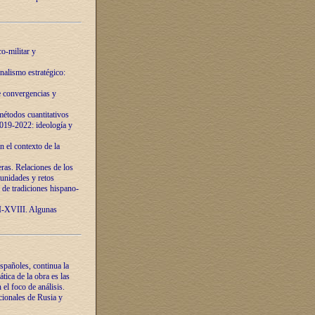
o-militar y
nalismo estratégico:
e convergencias y
étodos cuantitativos
019-2022: ideología y
 el contexto de la
ras. Relaciones de los
unidades y retos
 de tradiciones hispano-
VI-XVIII. Algunas
spañoles, continua la
tica de la obra es las
l foco de análisis.
cionales de Rusia y