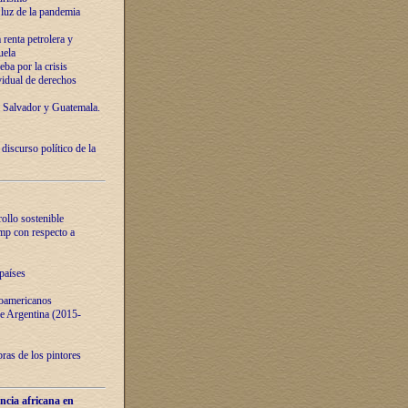
luz de la pandemia
renta petrolera y
uela
ba por la crisis
vidual de derechos
l Salvador y Guatemala.
curso político de la
ollo sostenible
ump con respecto a
países
noamericanos
 de Argentina (2015-
ras de los pintores
ncia africana en