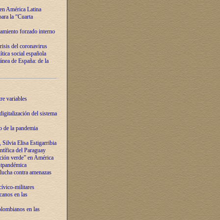
 en América Latina
ara la “Cuarta
amiento forzado interno
risis del coronavirus
ítica social española
nea de España: de la
re variables
igitalización del sistema
o de la pandemia
Silvia Elisa Estigarribia
entífica del Paraguay
ación verde” en América
ostpandémica
lucha contra amenazas
ívico-militares
anos en las
olombianos en las