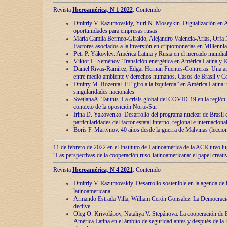
Revista
Iberoamérica, N 1 2022
. Contenido
Dmitriy V. Razumovskiy, Yuri N. Moseykin. Digitalización en A
oportunidades para empresas rusas
María Camila Bermeo-Giraldo, Alejandro Valencia-Arias, Orfa N
Factores asociados a la inversión en criptomonedas en Millennia
Petr P. Yákovlev. América Latina y Rusia en el mercado mundial
Víktor L. Seménov. Transición energética en América Latina y R
Daniel Rivas-Ramírez, Edgar Hernan Fuentes-Contreras. Una ap
entre medio ambiente y derechos humanos. Casos de Brasil y C
Dmitry M. Rozental. El “giro a la izquierda” en América Latina:
singularidades nacionales
SvetlanaA. Tatunts. La crisis global del COVID-19 en la región 
contexto de la oposición Norte-Sur
Irina D. Yakovenko. Desarrollo del programa nuclear de Brasil
particularidades del factor estatal interno, regional e internaciona
Borís F. Martynov. 40 años desde la guerra de Malvinas (leccion
11 de febrero de 2022 en el Instituto de Latinoamérica de la ACR tuvo l
“Las perspectivas de la cooperación ruso-latinoamericana: el papel creati
Revista
Iberoamérica, N 4 2021
. Contenido
Dmitriy V. Razumovskiy. Desarrollo sostenible en la agenda de 
latinoamericana
Armando Estrada Villa, William Cerón Gonsalez. La Democracia:
declive
Oleg O. Krivolápov, Nataliya V. Stepánova. La cooperación de 
América Latina en el ámbito de seguridad antes y después de la 