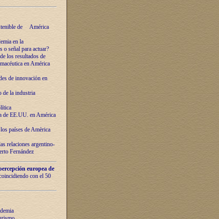
ostenible de América
emia en la
o señal para actuar?
de los resultados de
farmacéutica en América
des de innovaciόn en
de la industria
ítica
ca de EE.UU. en América
los países de Amèrica
as relaciones argentino-
berto Fernández
percepción europea de
 coincidiendo con el 50
ndemia
urismo