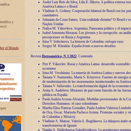
André Luiz Reis da Silva, Lilia E. Ilikova. A política externa ru
entífica
América Latina e o Brasil
Vladímir A. Goliney. Cooperación bilateral de Brasil con los país
cuantitativo
Johnatan da Costa Santos. Uma realidade distante? O Brasil e s
ientífica y
Nações Unidas
ruso)
Nailya M. Yákovleva. Argentina: Panorama político y el impact
Isabel Antonieta Morayta. Los jóvenes y la corrupción: un análi
percepciones en Rusia y Argentina
Irina V. Selivánova. La historia de Colombia: enfoque ruso
Sergey M. Khenkin. España frente a nuevos desafíos
obre el Mundo
Revista
Iberoamérica, N 3 2022
. Contenido
Petr P. Yákovlev. Rusia y América Latina: desarrollo sostenible a 
ucraniana
Irina M. Vershínina. La minería de América Latina y nuevos des
Tamara V. Naúmenko, María S. Kózyreva. Fuentes de energía re
de modernización de los instrumentos institucionales en América
Tatiana V. Sidorenko. La transformación digital de la economía 
Arina A. Andréeva. Misiones de paz como función de las fuerza
pública en España
Paola Andrea Acosta-Alvarado. Medidas provisionales de la Cor
Derechos Humanos: el caso colombiano
Martha Elisa Nateras González, Paula Andrea Valencia Londoñ
ropeo
de Oca, Oscar, Marisela Pacheco Arrieta. Protestas sociales y vi
de Colombia y México)
Vladímir A. Matsur, Valería A. Bogdánova. La diáspora árabe e
transfronteriza de Iguazú
Natalia A. Shéleshneva-Solodóvnikova. La arquitectura postmod