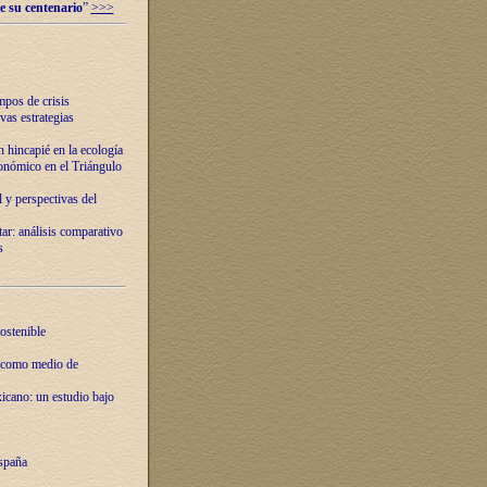
e su centenario
”
>>>
mpos de crisis
vas estrategias
 hincapié en la ecología
onómico en el Triángulo
 y perspectivas del
tar: análisis comparativo
s
ostenible
 como medio de
xicano: un estudio bajo
spaña