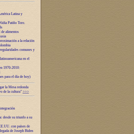
mérica Latina y
idia Patiño Toro.
ls
 de alimentos
usia
roximación a la relación
olombia
 regularidades comunes y
latinoamericana en el
 en 1970-2010:
l
es para el día de hoy)
ugar la Mesa redonda
vo de la cultura”
>>>
integración
 desde su triunfo a su
EE.UU. con países de
llegada de Joseph Biden