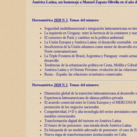
América Latina, un homenaje a Manuel Zapata Olivella en el año d
Iberoamérica
2020 N 3
.
Temas del número:
Seguridad multidimensional e integración latinoamericana en tie
La izquierda en Uruguay: entre la herencia de lа comintern y nue
El consenso de París y cambios en la política ambiental
La Unión Europea y América Latina: el desarrollo sostenible con
Insuficiencia de la Unión aduanera como motor de desarrollo ec
Norte centroamericano
La Triple Frontera de Brasil, Argentina y Paraguay: estado actual
desarrollo
Tendencias de la urbanización política en Ceuta, Melilla y Gibral
América Latina y el Oriente Próximo: evolución de las relacione
Rusia – España: las relaciones económico-comerciales
Iberoamérica
2020 N 2
.
Temas del número:
Dimensión global de la transición latinoamericana al desarrollo s
Experiencia latinoamericana de alianza público-privada
El acuerdo comercial entre la Unión Europea y el MERCOSUR
promoción de los negocios nacionales
Competitividad, I+D y alta tecnología del sector aeronáutico me
modelos estructurales
Transformación digital del turismo en América Latina
El futuro de las pensiones: una mirada desde América Latina
En búsqueda de un modelo adecuado de pensiones: el caso de E
Nueva etapa de transformaciones institucionales en Cuba