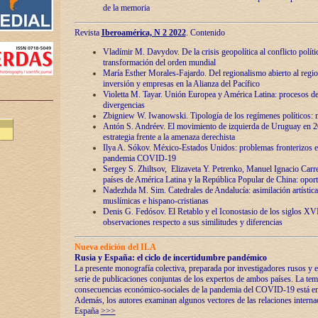
de la memoria
Revista
Iberoamérica, N 2 2022
. Contenido
Vladímir M. Davydov. De la crisis geopolítica al conflicto polític
transformación del orden mundial
María Esther Morales-Fajardo. Del regionalismo abierto al regio
inversión y empresas en la Alianza del Pacífico
Violetta M. Tayar. Unión Europea y América Latina: procesos d
divergencias
Zbigniew W. Iwanowski. Tipología de los regímenes políticos: m
Antón S. Andréev. El movimiento de izquierda de Uruguay en 2
estrategia frente a la amenaza derechista
Ilya A. Sókov. México-Estados Unidos: problemas fronterizos en
pandemia COVID-19
Sergey S. Zhiltsov, Elizaveta Y. Petrenko, Manuel Ignacio Carre
países de América Latina y la República Popular de China: oport
Nadezhda M. Sim. Catedrales de Andalucía: asimilación artística
muslímicas e hispano-cristianas
Denis G. Fedósov. El Retablo y el Iconostasio de los siglos X
observaciones respecto a sus similitudes y diferencias
Nueva edición del ILA
Rusia y España: el ciclo de incertidumbre pandémico
La presente monografía colectiva, preparada por investigadores rusos y e
serie de publicaciones conjuntas de los expertos de ambos países. La temá
consecuencias económico-sociales de la pandemia del COVID-19 está en e
Además, los autores examinan algunos vectores de las relaciones interna
España
>>>