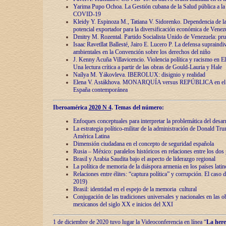
Yarima Pupo Ochoa. La Gestión cubana de la Salud pública a la 
COVID-19
Kleidy Y. Espinoza M., Tatiana V. Sidorenko. Dependencia de la 
potencial exportador para la diversificación económica de Venez
Dmitry M. Rozental. Partido Socialista Unido de Venezuela: prue
Isaac Ravetllat Ballesté, Jairo E. Lucero P. La defensa supraindi
ambientales en la Convención sobre los derechos del niño
J. Kenny Acuña Villavicencio. Violencia política y racismo en E
Una lectura crítica a partir de las obras de Gould-Lauria y Hale
Naílya M. Yákovleva. IBEROLUX: disignio y realidad
Elena V. Astákhova. MONARQUÍA versus REPÚBLICA en el dis
España contemporánea
Iberoamérica
2020 N 4
. Temas del número:
Enfoques conceptuales para interpretar la problemática del desarr
La estrategia político-militar de la administración de Donald Tr
América Latina
Dimensión ciudadana en el concepto de seguridad española
Rusia – México: paralelos históricos en relaciones entre los dos 
Brasil y Arabia Saudita bajo el aspecto de liderazgo regional
La política de memoria de la diáspora armenia en los países lati
Relaciones entre élites: “captura política” y corrupción. El caso
2019)
Brasil: identidad en el espejo de la memoria cultural
Conjugación de las tradiciones universales y nacionales en las ob
mexicanos del siglo XX e inicios del XXI
1 de diciembre de 2020 tuvo lugar la Videoconferencia en línea “
La here