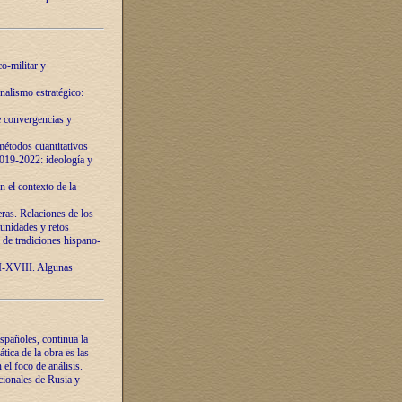
o-militar y
nalismo estratégico:
e convergencias y
étodos cuantitativos
019-2022: ideología y
 el contexto de la
ras. Relaciones de los
unidades y retos
 de tradiciones hispano-
VI-XVIII. Algunas
spañoles, continua la
tica de la obra es las
l foco de análisis.
cionales de Rusia y