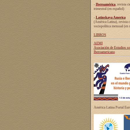
-
Iberoamérica
, revista ci
trimestral (en español)
-
Latinskaya America
(América Latina), revista c
sociopolítica mensual (en 
LIBROS
AEMI
Asociación de Estudios s
Iberoamericano
América Latina Portal Eu