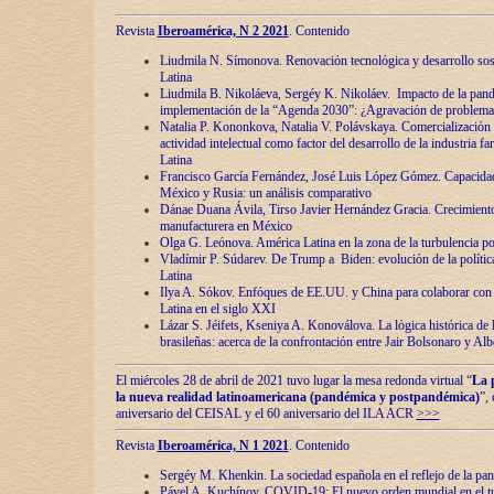
Revista
Iberoamérica, N 2 2021
. Contenido
Liudmila N. Símonova. Renovaciόn tecnolόgica y desarrollo s
Latina
Liudmila B. Nikoláeva, Sergéy K. Nikoláev. Impacto de la pand
implementaciόn de la “Agenda 2030”: ¿Agravaciόn de problemas 
Natalia P. Kononkova, Natalia V. Polávskaya. Comercializaciόn 
actividad intelectual como factor del desarrollo de la industria 
Latina
Francisco García Fernández, José Luis López Gómez. Capacida
México y Rusia: un análisis comparativo
Dánae Duana Ávila, Tirso Javier Hernández Gracia. Crecimiento 
manufacturera en México
Olga G. Leόnova. América Latina en la zona de la turbulencia pol
Vladímir P. Súdarev. De Trump a Biden: evoluciόn de la políti
Latina
Ilya A. Sόkov. Enfόques de EE.UU. y China para colaborar con 
Latina en el siglo XXI
Lázar S. Jéifets, Kseniya A. Konoválova. La lόgica histόrica de l
brasileñas: acerca de la confrontaciόn entre Jair Bolsonaro y Al
El miércoles 28 de abril de 2021 tuvo lugar la mesa redonda virtual “
La 
la nueva realidad latinoamericana (pandémica y postpandémica)
”,
aniversario del CEISAL y el 60 aniversario del ILA ACR
>>>
Revista
Iberoamérica, N 1 2021
. Contenido
Sergéy M. Khenkin. La sociedad española en el reflejo de la pa
Pável A. Kuchínov. COVID-19: El nuevo orden mundial en el t