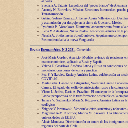
al poder
Svetlana A. Tatunts. La política del “poder blando” de Alemania
Anatoly N. Borovkov. México: Elecciones Intermedias, prueba p
Transformación”
Gabino Solano Ramírez, J. Kenny Acuña Villavicencio. Desplaz
y acumulación por despojo en la sierra de Guerrero, México
Lyudmila P. Voronkova. El turismo latinoamericano frente a la c
Elena V. Astákhova, Nikita Rostov. Tendencias actuales de la pol
Natalia A. Shéleshneva-Solodóvnikova. Arquitectura contemporá
Postmodernidad a la nueva Vanguardia
Revista
Iberoamérica, N 3 2021
. Contenido
José María Cordero Aparicio. Modelo revisado de relaciones ent
macroeconómicas, aplicado a Rusia y España
Valeria E. Gavrílova. América Latina y Rusia en condiciones de d
monetario: cuestiones de teoría y práctica
Petr P. Yákovlev. Rusia y América Latina: colaboración en medi
COVID-19
Marta Isabel Canese de Estigarribia, Valentina Canese Caballero, 
Canese. El legado del exilio de intelectuales rusos a la cultura ci
Víctor L. Jeifets, Daria A. Pravdiuk. El concepto de la “recuper
Latina: perspectivas de la transformación sostenible en la era p
Tamara V. Naúmenko, María S. Kózyreva. América Latina en la 
ecológicas
Zbígnev V. Iwanowski. Venezuela: crisis sistémica y relaciones c
Magomed A-M. Kodzóev, Marina M. Krékova. Los latinoameric
universidades de EE.UU.
Alexis Mondaca. Discriminación en contra de los inmigrantes c
regiones del norte de Chile