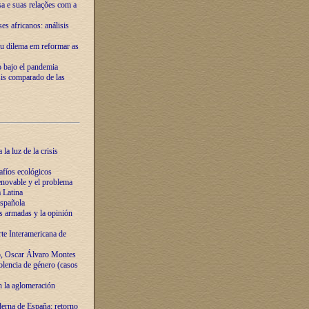
ssa e suas relações com a
es africanos: análisis
eu dilema em reformar as
o bajo el pandemia
sis comparado de las
la luz de la crisis
afíos ecológicos
novable y el problema
 Latina
española
s armadas y la opinión
te Interamericana de
o, Oscar Álvaro Montes
olencia de género (casos
n la aglomeración
erna de España: retorno