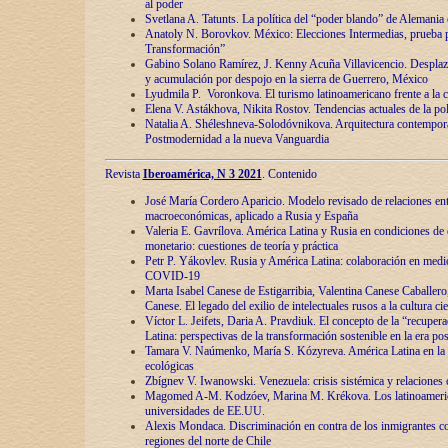
al poder
Svetlana A. Tatunts. La política del “poder blando” de Alemania
Anatoly N. Borovkov. México: Elecciones Intermedias, prueba p
Transformación”
Gabino Solano Ramírez, J. Kenny Acuña Villavicencio. Desplaz
y acumulación por despojo en la sierra de Guerrero, México
Lyudmila P. Voronkova. El turismo latinoamericano frente a la c
Elena V. Astákhova, Nikita Rostov. Tendencias actuales de la pol
Natalia A. Shéleshneva-Solodóvnikova. Arquitectura contemporá
Postmodernidad a la nueva Vanguardia
Revista
Iberoamérica, N 3 2021
. Contenido
José María Cordero Aparicio. Modelo revisado de relaciones ent
macroeconómicas, aplicado a Rusia y España
Valeria E. Gavrílova. América Latina y Rusia en condiciones de d
monetario: cuestiones de teoría y práctica
Petr P. Yákovlev. Rusia y América Latina: colaboración en medi
COVID-19
Marta Isabel Canese de Estigarribia, Valentina Canese Caballero, 
Canese. El legado del exilio de intelectuales rusos a la cultura ci
Víctor L. Jeifets, Daria A. Pravdiuk. El concepto de la “recuper
Latina: perspectivas de la transformación sostenible en la era p
Tamara V. Naúmenko, María S. Kózyreva. América Latina en la 
ecológicas
Zbígnev V. Iwanowski. Venezuela: crisis sistémica y relaciones c
Magomed A-M. Kodzóev, Marina M. Krékova. Los latinoameric
universidades de EE.UU.
Alexis Mondaca. Discriminación en contra de los inmigrantes c
regiones del norte de Chile