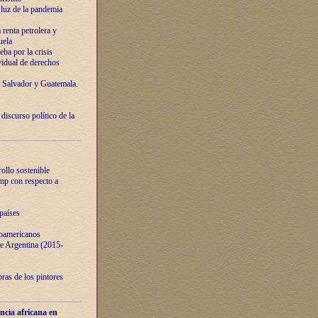
luz de la pandemia
renta petrolera y
uela
ba por la crisis
vidual de derechos
l Salvador y Guatemala.
curso político de la
ollo sostenible
ump con respecto a
países
noamericanos
 de Argentina (2015-
ras de los pintores
ncia africana en