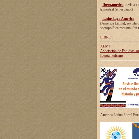
-
Iberoamérica
, revista ci
trimestral (en español)
-
Latinskaya America
(América Latina), revista c
sociopolítica mensual (en 
LIBROS
AEMI
Asociación de Estudios s
Iberoamericano
América Latina Portal Eu