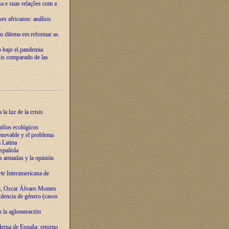
ssa e suas relações com a
es africanos: análisis
eu dilema em reformar as
o bajo el pandemia
sis comparado de las
la luz de la crisis
afíos ecológicos
novable y el problema
 Latina
española
s armadas y la opinión
te Interamericana de
o, Oscar Álvaro Montes
olencia de género (casos
n la aglomeración
erna de España: retorno