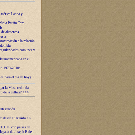
mérica Latina y
idia Patiño Toro.
ls
 de alimentos
usia
roximación a la relación
olombia
 regularidades comunes y
latinoamericana en el
 en 1970-2010:
l
es para el día de hoy)
ugar la Mesa redonda
vo de la cultura”
>>>
integración
 desde su triunfo a su
EE.UU. con países de
llegada de Joseph Biden