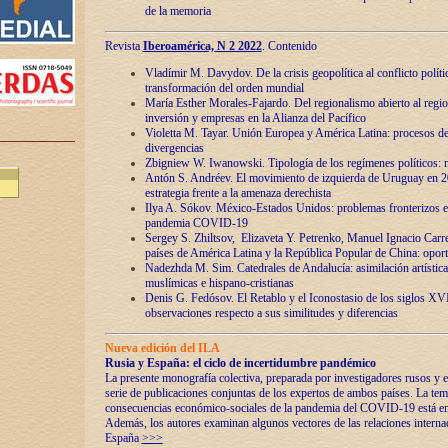
de la memoria
Revista
Iberoamérica, N 2 2022
. Contenido
Vladímir M. Davydov. De la crisis geopolítica al conflicto polític
transformación del orden mundial
María Esther Morales-Fajardo. Del regionalismo abierto al regio
inversión y empresas en la Alianza del Pacífico
Violetta M. Tayar. Unión Europea y América Latina: procesos d
divergencias
Zbigniew W. Iwanowski. Tipología de los regímenes políticos: m
Antón S. Andréev. El movimiento de izquierda de Uruguay en 2
estrategia frente a la amenaza derechista
Ilya A. Sókov. México-Estados Unidos: problemas fronterizos en
pandemia COVID-19
Sergey S. Zhiltsov, Elizaveta Y. Petrenko, Manuel Ignacio Carre
países de América Latina y la República Popular de China: oport
Nadezhda M. Sim. Catedrales de Andalucía: asimilación artística
muslímicas e hispano-cristianas
Denis G. Fedósov. El Retablo y el Iconostasio de los siglos X
observaciones respecto a sus similitudes y diferencias
Nueva edición del ILA
Rusia y España: el ciclo de incertidumbre pandémico
La presente monografía colectiva, preparada por investigadores rusos y e
serie de publicaciones conjuntas de los expertos de ambos países. La temá
consecuencias económico-sociales de la pandemia del COVID-19 está en e
Además, los autores examinan algunos vectores de las relaciones interna
España
>>>