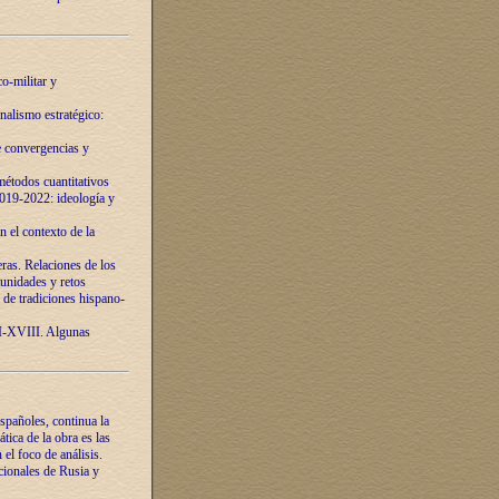
o-militar y
nalismo estratégico:
e convergencias y
étodos cuantitativos
019-2022: ideología y
 el contexto de la
ras. Relaciones de los
unidades y retos
 de tradiciones hispano-
VI-XVIII. Algunas
spañoles, continua la
tica de la obra es las
l foco de análisis.
cionales de Rusia y