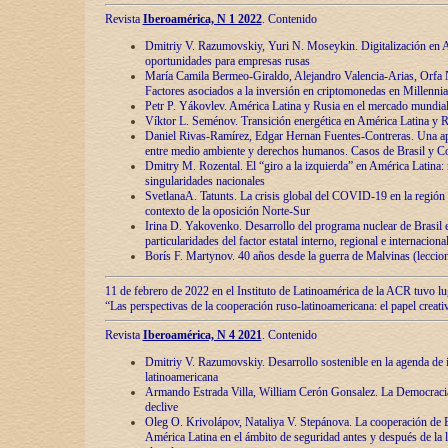
Revista
Iberoamérica, N 1 2022
. Contenido
Dmitriy V. Razumovskiy, Yuri N. Moseykin. Digitalización en A
oportunidades para empresas rusas
María Camila Bermeo-Giraldo, Alejandro Valencia-Arias, Orfa N
Factores asociados a la inversión en criptomonedas en Millennia
Petr P. Yákovlev. América Latina y Rusia en el mercado mundial
Víktor L. Seménov. Transición energética en América Latina y R
Daniel Rivas-Ramírez, Edgar Hernan Fuentes-Contreras. Una ap
entre medio ambiente y derechos humanos. Casos de Brasil y C
Dmitry M. Rozental. El “giro a la izquierda” en América Latina:
singularidades nacionales
SvetlanaA. Tatunts. La crisis global del COVID-19 en la región 
contexto de la oposición Norte-Sur
Irina D. Yakovenko. Desarrollo del programa nuclear de Brasil
particularidades del factor estatal interno, regional e internaciona
Borís F. Martynov. 40 años desde la guerra de Malvinas (leccion
11 de febrero de 2022 en el Instituto de Latinoamérica de la ACR tuvo l
“Las perspectivas de la cooperación ruso-latinoamericana: el papel creati
Revista
Iberoamérica, N 4 2021
. Contenido
Dmitriy V. Razumovskiy. Desarrollo sostenible en la agenda de 
latinoamericana
Armando Estrada Villa, William Cerón Gonsalez. La Democracia:
declive
Oleg O. Krivolápov, Nataliya V. Stepánova. La cooperación de 
América Latina en el ámbito de seguridad antes y después de la 