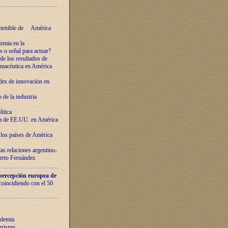
ostenible de América
emia en la
o señal para actuar?
de los resultados de
farmacéutica en América
des de innovaciόn en
de la industria
ítica
ca de EE.UU. en América
los países de Amèrica
as relaciones argentino-
berto Fernández
percepción europea de
 coincidiendo con el 50
ndemia
urismo