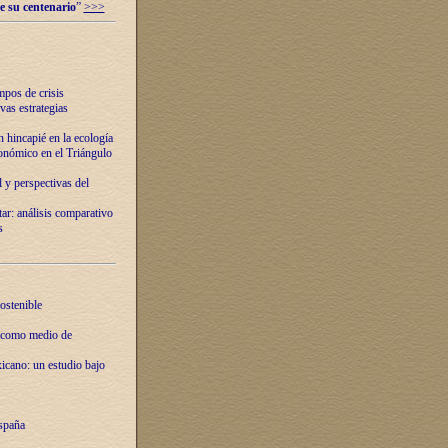
e su centenario
”
>>>
mpos de crisis
vas estrategias
 hincapié en la ecología
onómico en el Triángulo
 y perspectivas del
tar: análisis comparativo
s
ostenible
 como medio de
xicano: un estudio bajo
spaña