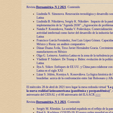
Revista
Iberoamérica, N 2 2021
. Contenido
Liudmila N. Símonova. Renovaciόn tecnolόgica y desarrollo s
Latina
Liudmila B. Nikoláeva, Sergéy K. Nikoláev. Impacto de la pand
implementaciόn de la “Agenda 2030”: ¿Agravaciόn de problemas 
Natalia P. Kononkova, Natalia V. Polávskaya. Comercializaciόn 
actividad intelectual como factor del desarrollo de la industria 
Latina
Francisco García Fernández, José Luis López Gómez. Capacida
México y Rusia: un análisis comparativo
Dánae Duana Ávila, Tirso Javier Hernández Gracia. Crecimiento 
manufacturera en México
Olga G. Leόnova. América Latina en la zona de la turbulencia pol
Vladímir P. Súdarev. De Trump a Biden: evoluciόn de la políti
Latina
Ilya A. Sόkov. Enfόques de EE.UU. y China para colaborar con 
Latina en el siglo XXI
Lázar S. Jéifets, Kseniya A. Konoválova. La lόgica histόrica de l
brasileñas: acerca de la confrontaciόn entre Jair Bolsonaro y Al
El miércoles 28 de abril de 2021 tuvo lugar la mesa redonda virtual “
La 
la nueva realidad latinoamericana (pandémica y postpandémica)
”,
aniversario del CEISAL y el 60 aniversario del ILA ACR
>>>
Revista
Iberoamérica, N 1 2021
. Contenido
Sergéy M. Khenkin. La sociedad española en el reflejo de la pa
Pável A. Kuchínov. COVID-19: El nuevo orden mundial en el t