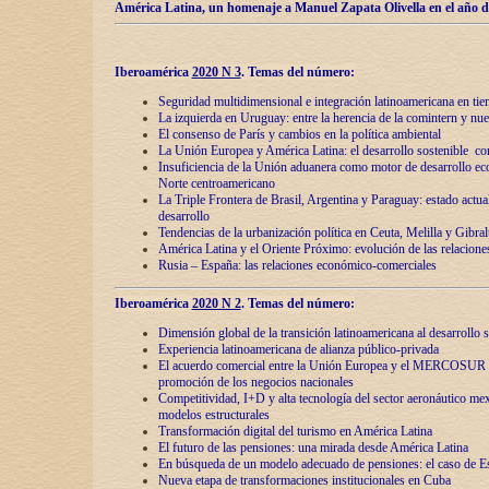
América Latina, un homenaje a Manuel Zapata Olivella en el año d
Iberoamérica
2020 N 3
.
Temas del número:
Seguridad multidimensional e integración latinoamericana en tie
La izquierda en Uruguay: entre la herencia de lа comintern y nue
El consenso de París y cambios en la política ambiental
La Unión Europea y América Latina: el desarrollo sostenible con
Insuficiencia de la Unión aduanera como motor de desarrollo ec
Norte centroamericano
La Triple Frontera de Brasil, Argentina y Paraguay: estado actual
desarrollo
Tendencias de la urbanización política en Ceuta, Melilla y Gibral
América Latina y el Oriente Próximo: evolución de las relacione
Rusia – España: las relaciones económico-comerciales
Iberoamérica
2020 N 2
.
Temas del número:
Dimensión global de la transición latinoamericana al desarrollo s
Experiencia latinoamericana de alianza público-privada
El acuerdo comercial entre la Unión Europea y el MERCOSUR
promoción de los negocios nacionales
Competitividad, I+D y alta tecnología del sector aeronáutico me
modelos estructurales
Transformación digital del turismo en América Latina
El futuro de las pensiones: una mirada desde América Latina
En búsqueda de un modelo adecuado de pensiones: el caso de E
Nueva etapa de transformaciones institucionales en Cuba