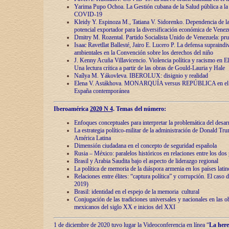
Yarima Pupo Ochoa. La Gestión cubana de la Salud pública a la 
COVID-19
Kleidy Y. Espinoza M., Tatiana V. Sidorenko. Dependencia de la 
potencial exportador para la diversificación económica de Venez
Dmitry M. Rozental. Partido Socialista Unido de Venezuela: prue
Isaac Ravetllat Ballesté, Jairo E. Lucero P. La defensa supraindi
ambientales en la Convención sobre los derechos del niño
J. Kenny Acuña Villavicencio. Violencia política y racismo en E
Una lectura crítica a partir de las obras de Gould-Lauria y Hale
Naílya M. Yákovleva. IBEROLUX: disignio y realidad
Elena V. Astákhova. MONARQUÍA versus REPÚBLICA en el dis
España contemporánea
Iberoamérica
2020 N 4
. Temas del número:
Enfoques conceptuales para interpretar la problemática del desarr
La estrategia político-militar de la administración de Donald Tr
América Latina
Dimensión ciudadana en el concepto de seguridad española
Rusia – México: paralelos históricos en relaciones entre los dos 
Brasil y Arabia Saudita bajo el aspecto de liderazgo regional
La política de memoria de la diáspora armenia en los países lati
Relaciones entre élites: “captura política” y corrupción. El caso
2019)
Brasil: identidad en el espejo de la memoria cultural
Conjugación de las tradiciones universales y nacionales en las ob
mexicanos del siglo XX e inicios del XXI
1 de diciembre de 2020 tuvo lugar la Videoconferencia en línea “
La here