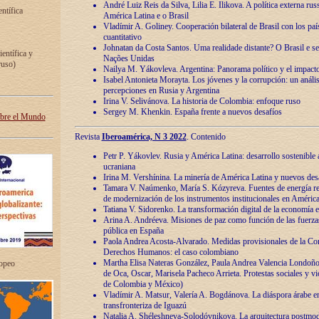
André Luiz Reis da Silva, Lilia E. Ilikova. A política externa ru
entífica
América Latina e o Brasil
Vladímir A. Goliney. Cooperación bilateral de Brasil con los país
cuantitativo
Johnatan da Costa Santos. Uma realidade distante? O Brasil e s
ientífica y
Nações Unidas
ruso)
Nailya M. Yákovleva. Argentina: Panorama político y el impact
Isabel Antonieta Morayta. Los jóvenes y la corrupción: un análi
percepciones en Rusia y Argentina
Irina V. Selivánova. La historia de Colombia: enfoque ruso
Sergey M. Khenkin. España frente a nuevos desafíos
obre el Mundo
Revista
Iberoamérica, N 3 2022
. Contenido
Petr P. Yákovlev. Rusia y América Latina: desarrollo sostenible a 
ucraniana
Irina M. Vershínina. La minería de América Latina y nuevos des
Tamara V. Naúmenko, María S. Kózyreva. Fuentes de energía re
de modernización de los instrumentos institucionales en América
Tatiana V. Sidorenko. La transformación digital de la economía 
Arina A. Andréeva. Misiones de paz como función de las fuerza
pública en España
Paola Andrea Acosta-Alvarado. Medidas provisionales de la Cor
Derechos Humanos: el caso colombiano
Martha Elisa Nateras González, Paula Andrea Valencia Londoñ
ropeo
de Oca, Oscar, Marisela Pacheco Arrieta. Protestas sociales y vi
de Colombia y México)
Vladímir A. Matsur, Valería A. Bogdánova. La diáspora árabe e
transfronteriza de Iguazú
Natalia A. Shéleshneva-Solodóvnikova. La arquitectura postmod