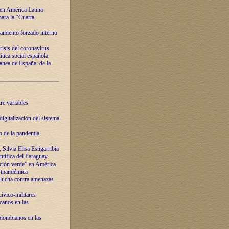
 en América Latina
ara la “Cuarta
amiento forzado interno
risis del coronavirus
ítica social española
nea de España: de la
re variables
igitalización del sistema
o de la pandemia
Silvia Elisa Estigarribia
entífica del Paraguay
ación verde” en América
ostpandémica
lucha contra amenazas
ívico-militares
anos en las
olombianos en las