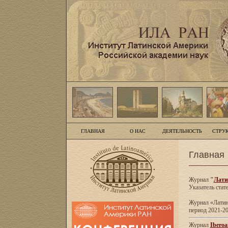
ГЛАВНАЯ
О НАС
ДЕЯТЕЛЬНОСТЬ
СТРУ
Главная
Журнал
"
Лати
Указатель стат
Журнал «Латинс
период 2021-20
Журнал
Iberoa