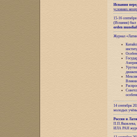
Испания пере
условиях неоп
15-16 сентябр
(Испания) был
orden mundial
Журнал «Лати
Китайс
инстит
Особен
Госуда
Амери
Уругва
движен
Мексик
Влияни
Распро
Советс
особен
14 сентября 20
молодых учён
Россия и Лат
П.П.Яковлева, 
ИЛА РАН журн