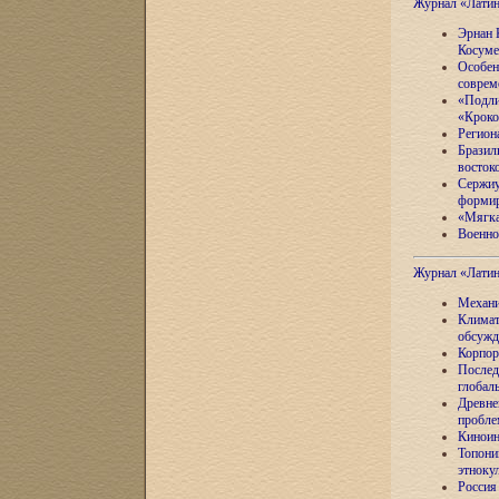
Журнал «Лати
Эрнан 
Косуме
Особен
соврем
«Подли
«Кроко
Регион
Бразил
восток
Сержиу
формир
«Мягка
Военно
Журнал «Лати
Механи
Климат
обсужд
Корпор
Послед
глобал
Древне
пробле
Киноин
Топони
этноку
Россия