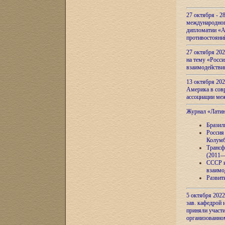
27 октября - 2
международног
дипломатии «А
противостояни
27 октября 20
на тему «Росси
взаимодействи
13 октября 202
Америка в сов
ассоциации ме
Журнал «Лати
Бразил
Россия
Колумб
Трансф
(2011—
СССР и
взаимо
Развит
5 октября 2022
зав. кафедрой
приняли участи
организованно