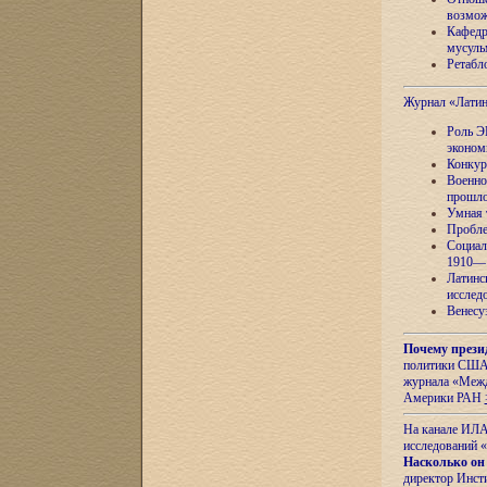
возмож
Кафедр
мусуль
Ретабло
Журнал «Лати
Роль Э
эконом
Конкур
Военно
прошло
Умная 
Пробле
Социал
1910—1
Латинс
исслед
Венесу
Почему прези
политики США 
журнала «Межд
Америки РАН
На канале ИЛА
исследований «
Насколько он
директор Инст