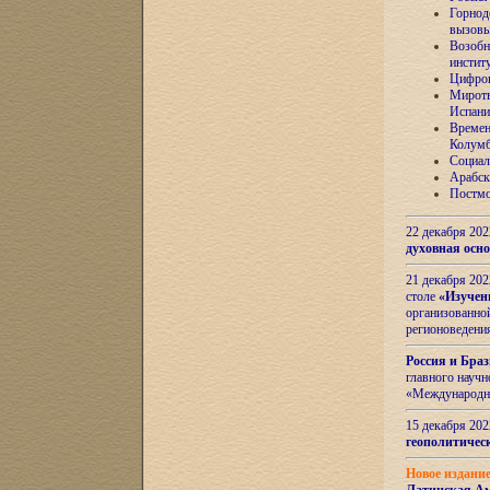
Горнод
вызов
Возобн
инстит
Цифров
Миротв
Испани
Времен
Колумб
Социал
Арабск
Постмо
22 декабря 20
духовная осн
21 декабря 20
столе
«Изучен
организованно
регионоведени
Россия и Бра
главного науч
«Международн
15 декабря 20
геополитическ
Новое издани