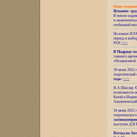
Новое издани
Испания: тру
В новом издан
и экономическ
глобальной не
На канале ИЛА
период и выбо
РАН
>>>
В Мадриде со
главного науч
«Независимой 
30 июня 2022 
теоретический 
года
»
>>>
Н.А.Школяр.
С
возможность пе
Китай и Индию,
Аналитический
16 июня 2022 г
теоретического
латиноамерик
выступил Д.В.
Взгляд на Ла