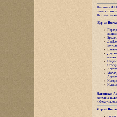
На канале ИЛА
океан в контек
Центром полит
Журнал
Iberoa
Парадо
полити
Бразил
Дрейфу
Болсон
Внешня
Двусто
анализ
Отдале
Объеди
Аргент
Молоде
Аргент
Истори
Испани
Латинская Ам
Америка: поли
«Международн
Журнал
Iberoa
Россия