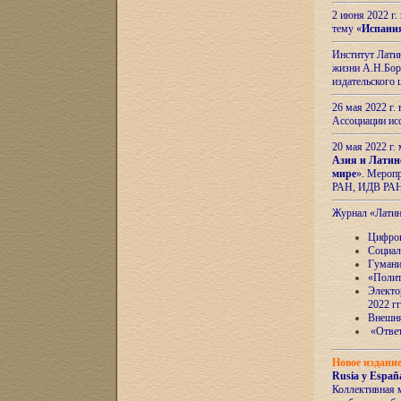
2 июня 2022 г
тему «
Испани
Институт Латин
жизни А.Н.Боро
издательского
26 мая 2022 г
Ассоциации ис
20 мая 2022 г.
Азия и Латин
мире
». Мероп
РАН, ИДВ РА
Журнал «Лати
Цифров
Социал
Гумани
«Полит
Электо
2022 гг
Внешняя
«Ответ
Новое издани
Rusia y España
Коллективная 