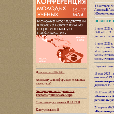
4-6 октября 20
Латинской Аме
Ибероамерика
НОВОСТИ 
1 июня 2023 г.
РАН и ИКСА РА
ученой степени
1 июня 2023 г
Институтом Ла
«Сотрудничеств
экономическог
экономическог
Научный семин
Документы ИЛА РАН
18 мая 2023 г
отношений РАН
Аспирантура и
информация о защитах
латиноамерик
диссертаций
директора ИЛА
Ассоциация исследователей
16-17 мая 202
ибероамериканского мира
«
Латинская Ам
региональную
Совет молодых ученых ИЛА РАН
27 апреля 2023
Конкурс вакансий
«
Перепозицио