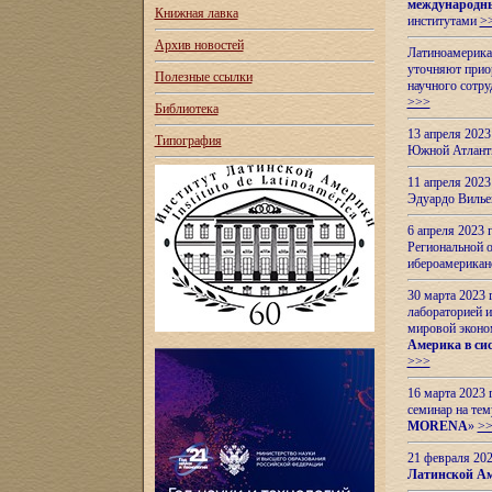
международн
Книжная лавка
институтами
>
Архив новостей
Латиноамерикан
уточняют приор
Полезные ссылки
научного сотр
>>>
Библиотека
13 апреля 202
Типография
Южной Атлант
11 апреля 202
Эдуардо Вилье
6 апреля 2023
Региональной 
ибероамерика
30 марта 2023
лабораторией и
мировой эконо
Америка в сис
>>>
16 марта 2023 
семинар на тем
MORENA
»
>
21 февраля 20
Латинской Ам