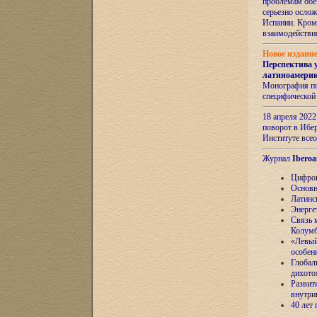
проблемам обе
серьезно ослож
Испании. Кром
взаимодейств
Новое издани
Перспектива 
латиноамери
Монография по
специфической
18 апреля 202
поворот в Ибер
Институте все
Журнал
Iberoa
Цифров
Основн
Латинс
Энерге
Связь 
Колум
«Левый
особен
Глобал
дихото
Развит
внутри
40 лет