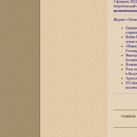
3 февраля 202
теоретический 
политически
Журнал «Лати
Гражда
социал
Война 
основ 
«Никог
Голлан
Фактор
Боливи
Влияни
Роль к
в Колу
Археол
El Caba
коллек
ГЛАВНАЯ