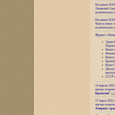
На канале ИЛА
Латинской Амер
политических
На канале ИЛА
Чили и поиск о
политических
Журнал «Лати
Эрнан 
Перево
Визит 
Феноме
Венесу
Бразил
Культ 
Дискус
выступ
СССР и
14 апреля 2022
научно-теорети
Бразилии
"
>>
17 марта 2022 
научно-теорети
Америке: сра