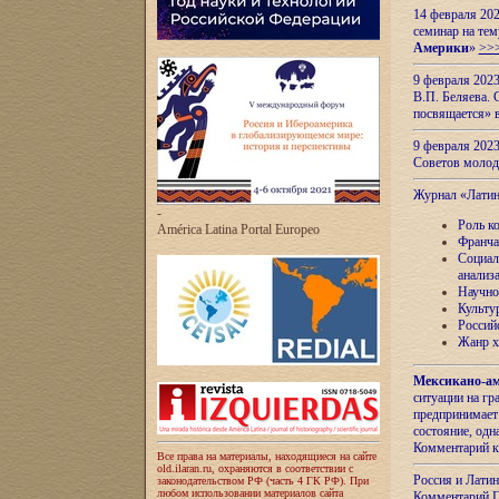
14 февраля 202
семинар на тем
Америки
»
>>
9 февраля 202
В.П. Беляева. 
посвящается» 
9 февраля 2023
Советов моло
Журнал «Лати
-
Роль к
América Latina Portal Europeo
Франча
Социал
анализ
Научно
Культу
Россий
Жанр х
Мексикано-ам
ситуации на г
предпринимает
состояние, одн
Комментарий к
Все права на материалы, находящиеся на сайте
old.ilaran.ru, охраняются в соответствии с
Россия и Лати
законодательством РФ (часть 4 ГК РФ). При
любом использовании материалов сайта
Комментарий П.