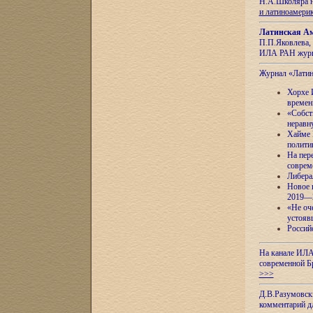
Н.А.Школяра н
и латиноамери
Латинская Ам
П.П.Яковлева, 
ИЛА РАН журн
Журнал «Лати
Хорхе 
времен
«Собст
неравн
Хайме 
полити
На пер
соврем
Либера
Новое 
2019—
«Не оч
устояв
Россий
На канале ИЛА
современной Б
>>>
Д.В.Разумовск
комментарий 