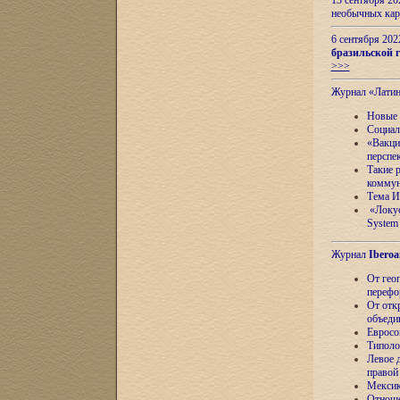
13 сентября 2
необычных кар
6 сентября 20
бразильской г
>>>
Журнал «Лати
Новые 
Социал
«Вакци
перспе
Такие 
коммун
Тема И
«Локус
System 
Журнал
Iberoa
От гео
перефо
От отк
объеди
Евросо
Типоло
Левое д
правой
Мексик
Отноше