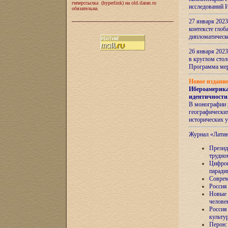
гиперссылка (hyperlink) на old.ilaran.ru
исследований 
обязательна.
27 января 2023
контексте глоб
дипломатическ
26 января 2023
в круглом сто
Программа ме
Новое издани
Ибероамерика
идентичности
В монографии 
географических
исторических 
Журнал «Лати
Президе
трудно
Цифров
паради
Соврем
Россия
Новые 
челове
Россия
культу
Перон: