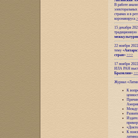
Латинская Ам
В работе анал
электоральных 
странах и в ре
коронавируса
15 декабря 20
традиционную
межкультурны
22 ноября 2022
тему «
Антаркт
стран
»
>>>
17 ноября 2022
ИЛА РАН высту
Бразилии
»
>>
Журнал «Лати
К вопр
ценнос
Причин
Амери
Междун
Развит
Издате
пример
«Докто
К поис
латино