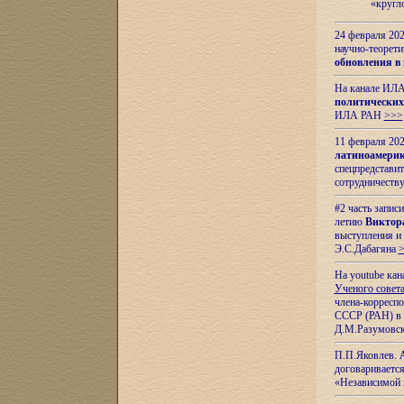
«кругл
24 февраля 202
научно-теорети
обновления в
На канале ИЛА
политических
ИЛА РАН
>>>
11 февраля 202
латиноамерик
спецпредстави
сотрудничест
#2 часть запис
летию
Виктор
выступления и
Э.С.Дабагяна
На youtube ка
Ученого совета
члена-корресп
СССР (РАН) в 1
Д.М.Разумовск
П.П.Яковлев.
договариваетс
«Независимой 