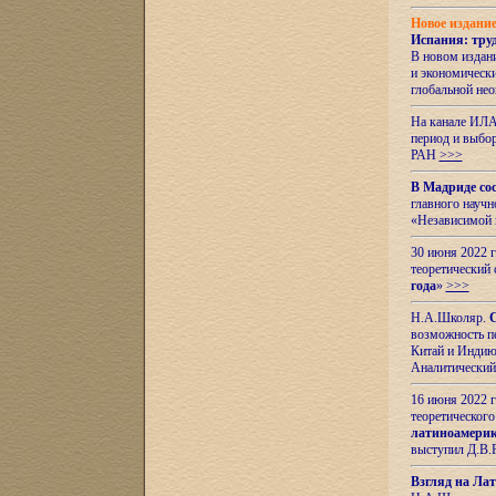
Новое издани
Испания: тру
В новом издан
и экономическ
глобальной не
На канале ИЛА
период и выбо
РАН
>>>
В Мадриде со
главного науч
«Независимой 
30 июня 2022 
теоретический 
года
»
>>>
Н.А.Школяр.
С
возможность пе
Китай и Индию,
Аналитический
16 июня 2022 г
теоретического
латиноамерик
выступил Д.В.
Взгляд на Ла