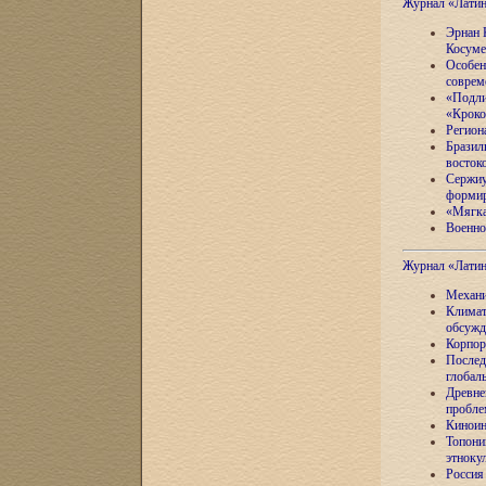
Журнал «Лати
Эрнан 
Косуме
Особен
соврем
«Подли
«Кроко
Регион
Бразил
восток
Сержиу
формир
«Мягка
Военно
Журнал «Лати
Механи
Климат
обсужд
Корпор
Послед
глобал
Древне
пробле
Киноин
Топони
этноку
Россия