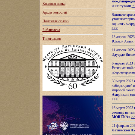
международн
Книжная лавка
институтами
>
Архив новостей
Латиноамерикан
уточняют приор
Полезные ссылки
научного сотр
>>>
Библиотека
13 апреля 202
Типография
Южной Атлант
11 апреля 202
Эдуардо Вилье
6 апреля 2023
Региональной 
ибероамерика
30 марта 2023
лабораторией и
мировой эконо
Америка в сис
>>>
16 марта 2023 
семинар на тем
MORENA
»
>
21 февраля 20
Латинской Ам