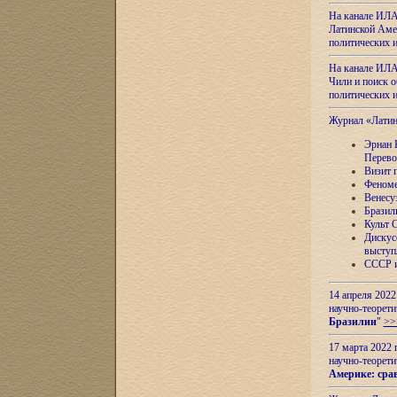
На канале ИЛА
Латинской Амер
политических
На канале ИЛА
Чили и поиск о
политических
Журнал «Лати
Эрнан 
Перево
Визит 
Феноме
Венесу
Бразил
Культ 
Дискус
выступ
СССР и
14 апреля 2022
научно-теорети
Бразилии
"
>>
17 марта 2022 
научно-теорети
Америке: сра