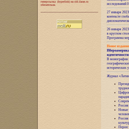
гиперссылка (hyperlink) на old.ilaran.ru
исследований 
обязательна.
27 января 2023
контексте глоб
дипломатическ
26 января 2023
в круглом сто
Программа ме
Новое издани
Ибероамерика
идентичности
В монографии 
географических
исторических 
Журнал «Лати
Президе
трудно
Цифров
паради
Соврем
Россия
Новые 
челове
Россия
культу
Перон: