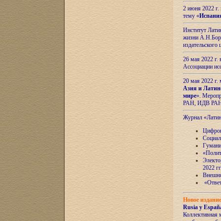
2 июня 2022 г
тему «
Испани
Институт Латин
жизни А.Н.Боро
издательского
26 мая 2022 г
Ассоциации ис
20 мая 2022 г.
Азия и Латин
мире
». Мероп
РАН, ИДВ РА
Журнал «Лати
Цифров
Социал
Гумани
«Полит
Электо
2022 гг
Внешняя
«Ответ
Новое издани
Rusia y España
Коллективная 