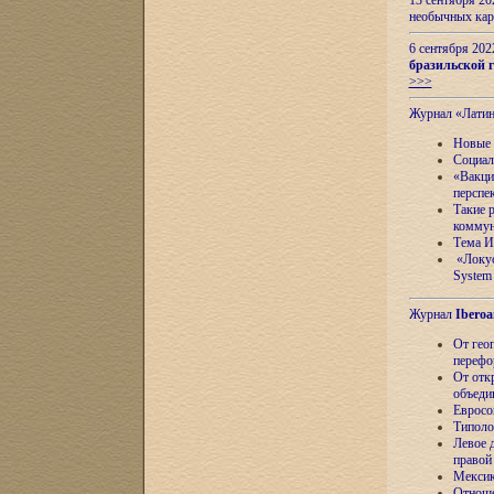
13 сентября 2
необычных кар
6 сентября 20
бразильской г
>>>
Журнал «Лати
Новые 
Социал
«Вакци
перспе
Такие 
коммун
Тема И
«Локус
System 
Журнал
Iberoa
От гео
перефо
От отк
объеди
Евросо
Типоло
Левое д
правой
Мексик
Отноше