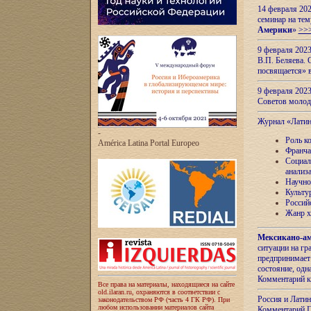
14 февраля 202
семинар на тем
Америки
»
>>
9 февраля 202
В.П. Беляева. 
посвящается» 
9 февраля 2023
Советов моло
Журнал «Лати
-
Роль к
América Latina Portal Europeo
Франча
Социал
анализ
Научно
Культу
Россий
Жанр х
Мексикано-ам
ситуации на г
предпринимает
состояние, одн
Комментарий к
Все права на материалы, находящиеся на сайте
old.ilaran.ru, охраняются в соответствии с
Россия и Лати
законодательством РФ (часть 4 ГК РФ). При
любом использовании материалов сайта
Комментарий П.