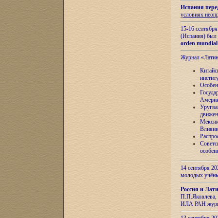
Испания пере
условиях неоп
15-16 сентябр
(Испания) был
orden mundial
Журнал «Лати
Китайс
инстит
Особен
Госуда
Амери
Уругва
движен
Мексик
Влияни
Распро
Советс
особен
14 сентября 20
молодых учён
Россия и Лат
П.П.Яковлева, 
ИЛА РАН журн