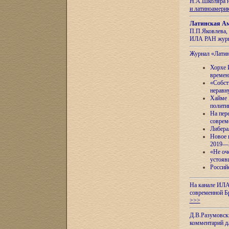
Н.А.Школяра н
и латиноамери
Латинская Ам
П.П.Яковлева, 
ИЛА РАН журн
Журнал «Лати
Хорхе 
времен
«Собст
неравн
Хайме 
полити
На пер
соврем
Либера
Новое 
2019—
«Не оч
устояв
Россий
На канале ИЛА
современной Б
>>>
Д.В.Разумовск
комментарий 