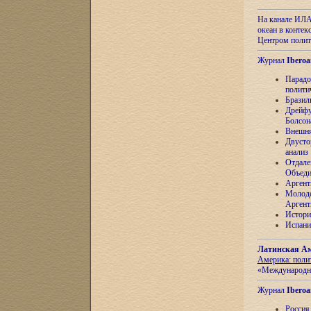
На канале ИЛА
океан в контек
Центром полит
Журнал
Iberoa
Парадо
полити
Бразил
Дрейфу
Болсон
Внешня
Двусто
анализ
Отдале
Объеди
Аргент
Молоде
Аргент
Истори
Испани
Латинская Ам
Америка: поли
«Международн
Журнал
Iberoa
Россия