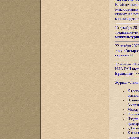
Латинская Ам
В работе анал
электоральных 
странах и в ре
коронавируса
15 декабря 20
традиционную
межкультурны
22 ноября 2022
тему «
Антаркт
стран
»
>>>
17 ноября 2022
ИЛА РАН высту
Бразилии
»
>>
Журнал «Лати
К вопр
ценнос
Причин
Амери
Междун
Развит
Издате
пример
«Докто
К поис
латино