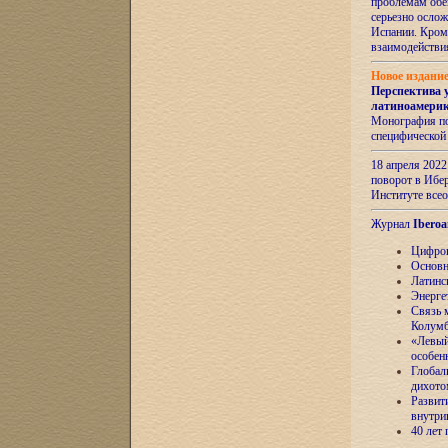
проблемам обе
серьезно ослож
Испании. Кром
взаимодейств
Новое издани
Перспектива 
латиноамери
Монография по
специфической
18 апреля 202
поворот в Ибер
Институте все
Журнал
Iberoa
Цифров
Основн
Латинс
Энерге
Связь 
Колум
«Левый
особен
Глобал
дихото
Развит
внутри
40 лет