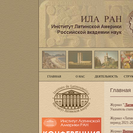
ГЛАВНАЯ
О НАС
ДЕЯТЕЛЬНОСТЬ
СТРУ
Главная
Журнал
"
Лати
Указатель стат
Журнал «Латинс
период 2021-20
Журнал
Iberoa