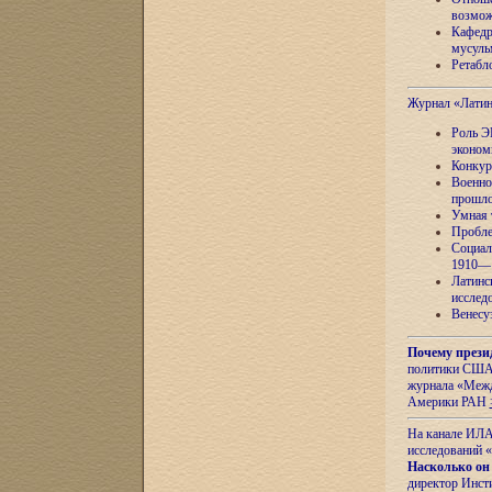
возмож
Кафедр
мусуль
Ретабло
Журнал «Лати
Роль Э
эконом
Конкур
Военно
прошло
Умная 
Пробле
Социал
1910—1
Латинс
исслед
Венесу
Почему прези
политики США 
журнала «Межд
Америки РАН
На канале ИЛА
исследований «
Насколько он
директор Инст