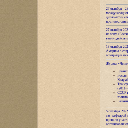
27 октября - 2
международног
дипломатии «А
противостояни
27 октября 20
на тему «Росси
взаимодействи
13 октября 202
Америка в сов
ассоциации ме
Журнал «Лати
Бразил
Россия
Колумб
Трансф
(2011—
СССР и
взаимо
Развит
5 октября 2022
зав. кафедрой
приняли участи
организованно