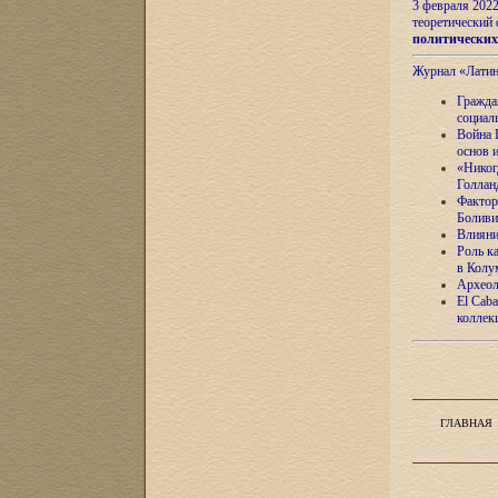
3 февраля 202
теоретический 
политически
Журнал «Лати
Гражда
социал
Война 
основ 
«Никог
Голлан
Фактор
Боливи
Влияни
Роль к
в Колу
Археол
El Caba
коллек
ГЛАВНАЯ