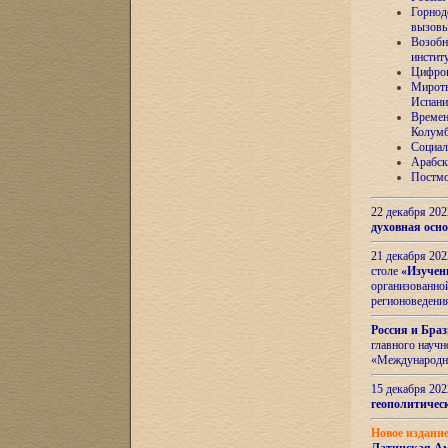
Горнод
вызов
Возобн
инстит
Цифров
Миротв
Испани
Времен
Колумб
Социал
Арабск
Постмо
22 декабря 20
духовная осн
21 декабря 20
столе
«Изучен
организованно
регионоведени
Россия и Бра
главного науч
«Международн
15 декабря 20
геополитическ
Новое издани