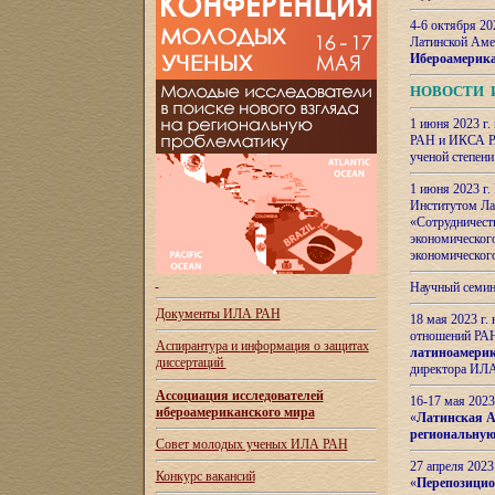
4-6 октября 20
Латинской Аме
Ибероамерика
НОВОСТИ 
1 июня 2023 г.
РАН и ИКСА РА
ученой степени
1 июня 2023 г
Институтом Ла
«Сотрудничеств
экономическог
экономическог
Научный семин
Документы ИЛА РАН
18 мая 2023 г
отношений РАН
Аспирантура и
информация о защитах
латиноамерик
диссертаций
директора ИЛА
Ассоциация исследователей
16-17 мая 202
ибероамериканского мира
«
Латинская Ам
региональную
Совет молодых ученых ИЛА РАН
27 апреля 2023
Конкурс вакансий
«
Перепозицио