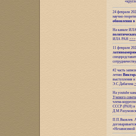
«кругл
24 февраля 202
научно-теорети
обновления в
На канале ИЛА
политических
ИЛА РАН
>>>
11 февраля 202
латиноамерик
спецпредстави
сотрудничест
#2 часть запис
летию
Виктор
выступления и
Э.С.Дабагяна
На youtube ка
Ученого совета
члена-корресп
СССР (РАН) в 1
Д.М.Разумовск
П.П.Яковлев.
договариваетс
«Независимой 