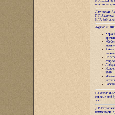
Н.А.Школяра н
и латиноамери
Латинская Ам
П.П.Яковлева, 
ИЛА РАН журн
Журнал «Лати
Хорхе 
времен
«Собст
неравн
Хайме 
полити
На пер
соврем
Либера
Новое 
2019—
«Не оч
устояв
Россий
На канале ИЛА
современной Б
>>>
Д.В.Разумовск
комментарий 