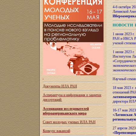
4-6 октября 20
Латинской Аме
Ибероамерика
НОВОСТИ 
1 июня 2023 г.
РАН и ИКСА РА
ученой степени
1 июня 2023 г
Институтом Ла
«Сотрудничеств
экономическог
экономическог
Научный семин
Документы ИЛА РАН
18 мая 2023 г
отношений РАН
Аспирантура и
информация о защитах
латиноамерик
диссертаций
директора ИЛА
Ассоциация исследователей
16-17 мая 202
ибероамериканского мира
«
Латинская Ам
региональную
Совет молодых ученых ИЛА РАН
27 апреля 2023
Конкурс вакансий
«
Перепозицио