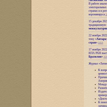
Латинская Ам
В работе анал
электоральных 
странах и в ре
коронавируса
15 декабря 20
традиционную
межкультурны
22 ноября 2022
тему «
Антаркт
стран
»
>>>
17 ноября 2022
ИЛА РАН высту
Бразилии
»
>>
Журнал «Лати
К вопр
ценнос
Причин
Амери
Междун
Развит
Издате
пример
«Докто
К поис
латино