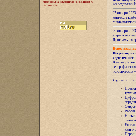
гиперссылка (hyperlink) на old.ilaran.ru
исследований 
обязательна.
27 января 2023
контексте глоб
дипломатическ
26 января 2023
в круглом сто
Программа ме
Новое издани
Ибероамерика
идентичности
В монографии 
географических
исторических 
Журнал «Лати
Президе
трудно
Цифров
паради
Соврем
Россия
Новые 
челове
Россия
культу
Перон: