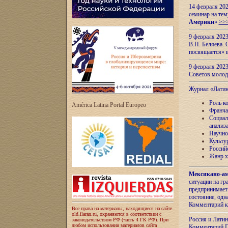
14 февраля 202
семинар на тем
Америки
»
>>
9 февраля 202
В.П. Беляева. 
посвящается» 
9 февраля 2023
Советов моло
Журнал «Лати
-
Роль к
América Latina Portal Europeo
Франча
Социал
анализ
Научно
Культу
Россий
Жанр х
Мексикано-ам
ситуации на г
предпринимает
состояние, одн
Комментарий к
Все права на материалы, находящиеся на сайте
old.ilaran.ru, охраняются в соответствии с
Россия и Лати
законодательством РФ (часть 4 ГК РФ). При
любом использовании материалов сайта
Комментарий П.