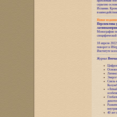
проблемам обе
серьезно ослож
Испании. Кром
взаимодейств
Новое издани
Перспектива 
латиноамери
Монография по
специфической
18 апреля 202
поворот в Ибер
Институте все
Журнал
Iberoa
Цифров
Основн
Латинс
Энерге
Связь 
Колум
«Левый
особен
Глобал
дихото
Развит
внутри
40 лет