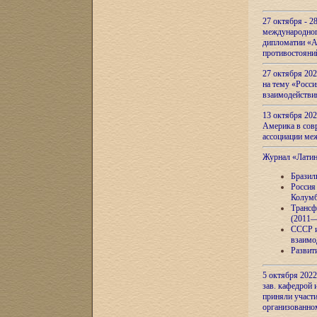
27 октября - 2
международног
дипломатии «А
противостояни
27 октября 20
на тему «Росси
взаимодействи
13 октября 202
Америка в сов
ассоциации ме
Журнал «Лати
Бразил
Россия
Колумб
Трансф
(2011—
СССР и
взаимо
Развит
5 октября 2022
зав. кафедрой
приняли участи
организованно