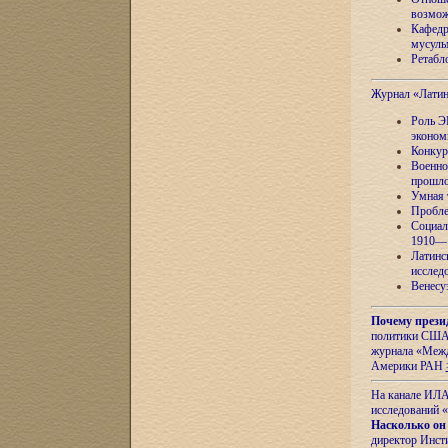
возмож
Кафедр
мусуль
Ретабло
Журнал «Лати
Роль Э
эконом
Конкур
Военно
прошло
Умная 
Пробле
Социал
1910—1
Латинс
исслед
Венесу
Почему прези
политики США 
журнала «Межд
Америки РАН
На канале ИЛА
исследований «
Насколько он
директор Инст