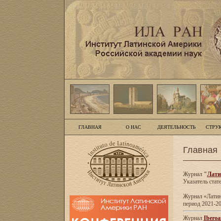
ГЛАВНАЯ
О НАС
ДЕЯТЕЛЬНОСТЬ
СТРУ
Главная
Журнал
"
Лати
Указатель стат
Журнал «Латинс
период 2021-20
Журнал
Iberoa