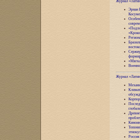
Журнал «Лати
Эрнан 
Косуме
Особен
соврем
«Подли
«Кроко
Регион
Бразил
восток
Сержиу
формир
«Мягка
Военно
Журнал «Лати
Механи
Климат
обсужд
Корпор
Послед
глобал
Древне
пробле
Киноин
Топони
этноку
Россия