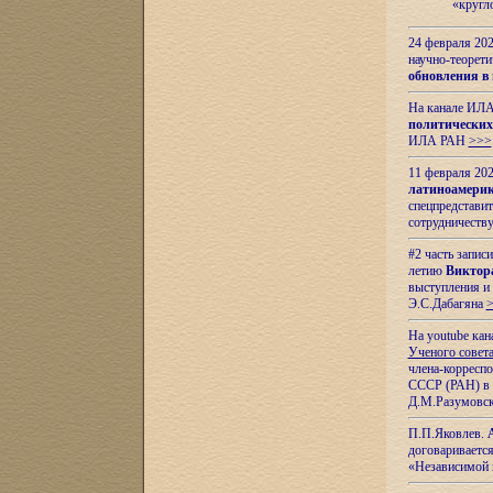
«кругл
24 февраля 202
научно-теорети
обновления в
На канале ИЛА
политических
ИЛА РАН
>>>
11 февраля 202
латиноамерик
спецпредстави
сотрудничест
#2 часть запис
летию
Виктор
выступления и
Э.С.Дабагяна
На youtube ка
Ученого совета
члена-корресп
СССР (РАН) в 1
Д.М.Разумовск
П.П.Яковлев.
договариваетс
«Независимой 