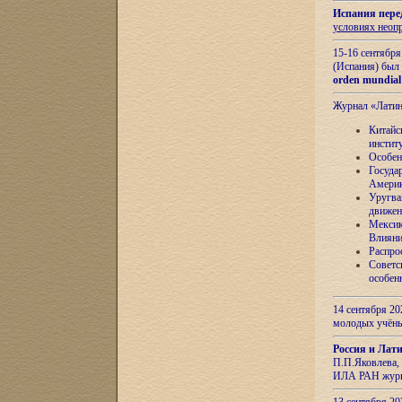
Испания пере
условиях неоп
15-16 сентябр
(Испания) был
orden mundial
Журнал «Лати
Китайс
инстит
Особен
Госуда
Амери
Уругва
движен
Мексик
Влияни
Распро
Советс
особен
14 сентября 20
молодых учён
Россия и Лат
П.П.Яковлева, 
ИЛА РАН журн