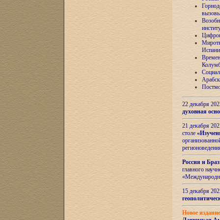
Горнод
вызов
Возобн
инстит
Цифров
Миротв
Испани
Времен
Колумб
Социал
Арабск
Постмо
22 декабря 20
духовная осн
21 декабря 20
столе
«Изучен
организованно
регионоведени
Россия и Бра
главного науч
«Международн
15 декабря 20
геополитическ
Новое издани