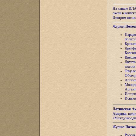
На канале ИЛА
океан в контек
Центром полит
Журнал
Iberoa
Парадо
полити
Бразил
Дрейфу
Болсон
Внешня
Двусто
анализ
Отдале
Объеди
Аргент
Молоде
Аргент
Истори
Испани
Латинская Ам
Америка: поли
«Международн
Журнал
Iberoa
Россия