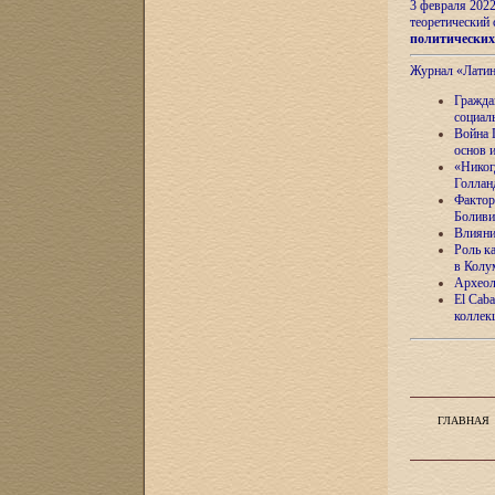
3 февраля 202
теоретический 
политически
Журнал «Лати
Гражда
социал
Война 
основ 
«Никог
Голлан
Фактор
Боливи
Влияни
Роль к
в Колу
Археол
El Caba
коллек
ГЛАВНАЯ