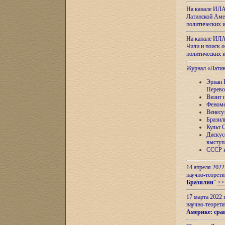
На канале ИЛА
Латинской Амер
политических
На канале ИЛА
Чили и поиск о
политических
Журнал «Лати
Эрнан 
Перево
Визит 
Феноме
Венесу
Бразил
Культ 
Дискус
выступ
СССР и
14 апреля 2022
научно-теорети
Бразилии
"
>>
17 марта 2022 
научно-теорети
Америке: сра