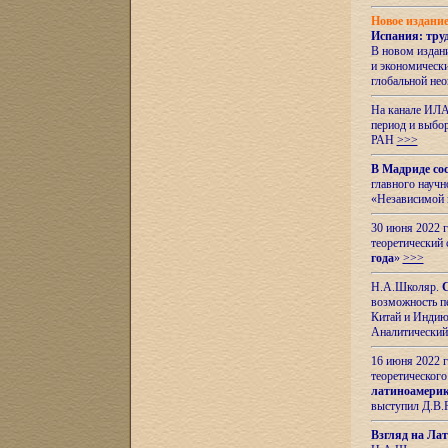
Новое издани
Испания: тру
В новом издан
и экономическ
глобальной не
На канале ИЛА
период и выбо
РАН
>>>
В Мадриде со
главного науч
«Независимой 
30 июня 2022 
теоретический 
года
»
>>>
Н.А.Школяр.
С
возможность пе
Китай и Индию,
Аналитический
16 июня 2022 г
теоретического
латиноамерик
выступил Д.В.
Взгляд на Ла