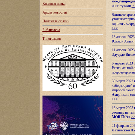
международн
Книжная лавка
институтами
>
Архив новостей
Латиноамерикан
уточняют приор
Полезные ссылки
научного сотр
>>>
Библиотека
13 апреля 202
Типография
Южной Атлант
11 апреля 202
Эдуардо Вилье
6 апреля 2023
Региональной 
ибероамерика
30 марта 2023
лабораторией и
мировой эконо
Америка в сис
>>>
16 марта 2023 
семинар на тем
MORENA
»
>
21 февраля 20
Латинской Ам