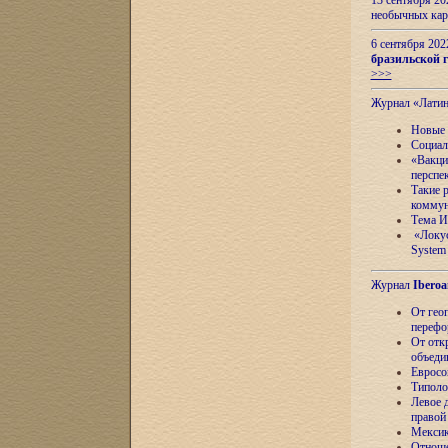
13 сентября 2
необычных кар
6 сентября 20
бразильской г
>>>
Журнал «Лати
Новые 
Социал
«Вакци
перспе
Такие 
коммун
Тема И
«Локус
System 
Журнал
Iberoa
От гео
перефо
От отк
объеди
Евросо
Типоло
Левое д
правой
Мексик
Отноше