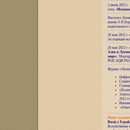
2 июня 2022 г
тему «
Испани
Институт Латин
жизни А.Н.Боро
издательского
26 мая 2022 г
Ассоциации ис
20 мая 2022 г.
Азия и Латин
мире
». Мероп
РАН, ИДВ РА
Журнал «Лати
Цифров
Социал
Гумани
«Полит
Электо
2022 гг
Внешняя
«Ответ
Новое издани
Rusia y España
Коллективная 