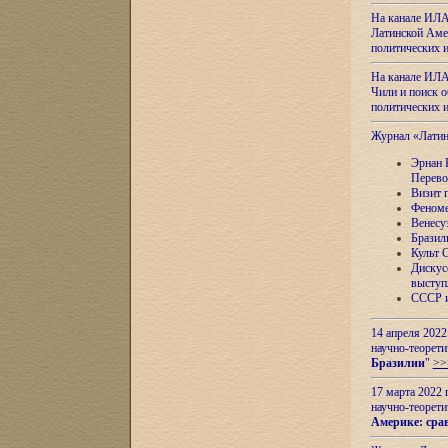
На канале ИЛА
Латинской Амер
политических
На канале ИЛА
Чили и поиск о
политических
Журнал «Лати
Эрнан 
Перево
Визит 
Феноме
Венесу
Бразил
Культ 
Дискус
выступ
СССР и
14 апреля 2022
научно-теорети
Бразилии
"
>>
17 марта 2022 
научно-теорети
Америке: сра