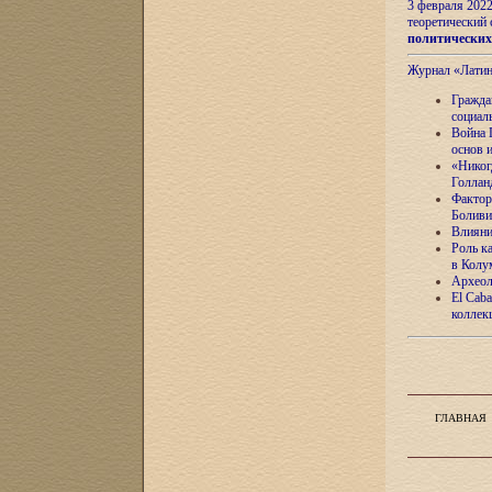
3 февраля 202
теоретический 
политически
Журнал «Лати
Гражда
социал
Война 
основ 
«Никог
Голлан
Фактор
Боливи
Влияни
Роль к
в Колу
Археол
El Caba
коллек
ГЛАВНАЯ