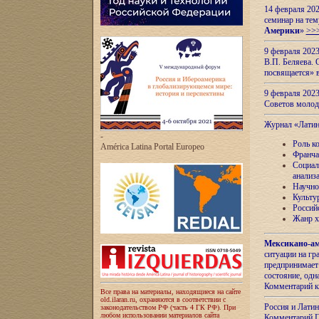
14 февраля 202
семинар на тем
Америки
»
>>
9 февраля 202
В.П. Беляева. 
посвящается» 
9 февраля 2023
Советов моло
Журнал «Лати
-
Роль к
América Latina Portal Europeo
Франча
Социал
анализ
Научно
Культу
Россий
Жанр х
Мексикано-ам
ситуации на г
предпринимает
состояние, одн
Комментарий к
Все права на материалы, находящиеся на сайте
old.ilaran.ru, охраняются в соответствии с
Россия и Лати
законодательством РФ (часть 4 ГК РФ). При
любом использовании материалов сайта
Комментарий П.