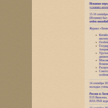
Испания пере
условиях неоп
15-16 сентябр
(Испания) был
orden mundial
Журнал «Лати
Китайс
инстит
Особен
Госуда
Амери
Уругва
движен
Мексик
Влияни
Распро
Советс
особен
14 сентября 20
молодых учён
Россия и Лат
П.П.Яковлева, 
ИЛА РАН журн