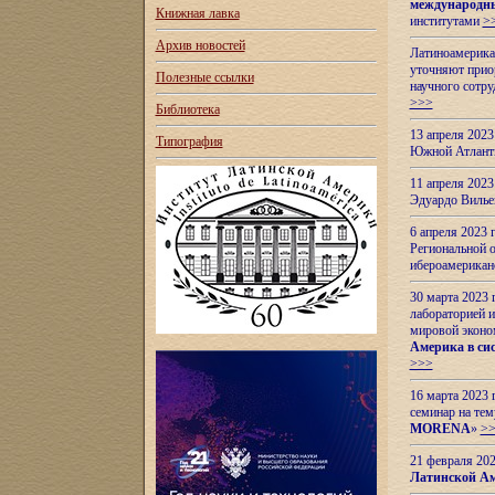
международн
Книжная лавка
институтами
>
Архив новостей
Латиноамерикан
уточняют приор
Полезные ссылки
научного сотр
>>>
Библиотека
13 апреля 202
Типография
Южной Атлант
11 апреля 202
Эдуардо Вилье
6 апреля 2023
Региональной 
ибероамерика
30 марта 2023
лабораторией и
мировой эконо
Америка в сис
>>>
16 марта 2023 
семинар на тем
MORENA
»
>
21 февраля 20
Латинской Ам