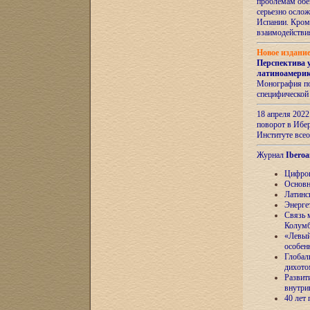
проблемам обе
серьезно ослож
Испании. Кром
взаимодейств
Новое издани
Перспектива 
латиноамери
Монография по
специфической
18 апреля 202
поворот в Ибер
Институте все
Журнал
Iberoa
Цифров
Основн
Латинс
Энерге
Связь 
Колум
«Левый
особен
Глобал
дихото
Развит
внутри
40 лет