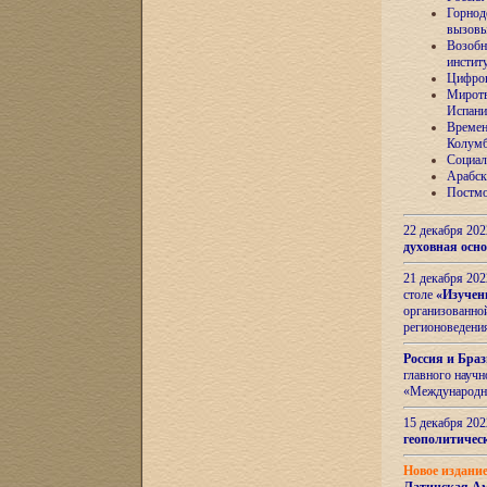
Горнод
вызов
Возобн
инстит
Цифров
Миротв
Испани
Времен
Колумб
Социал
Арабск
Постмо
22 декабря 20
духовная осн
21 декабря 20
столе
«Изучен
организованно
регионоведени
Россия и Бра
главного науч
«Международн
15 декабря 20
геополитическ
Новое издани