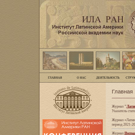
ГЛАВНАЯ
О НАС
ДЕЯТЕЛЬНОСТЬ
СТРУ
Главная
Журнал
"
Лати
Указатель стат
Журнал «Латинс
период 2021-20
Журнал
Iberoa