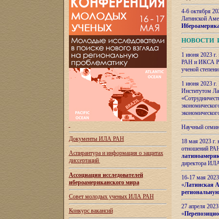
4-6 октября 20
Латинской Аме
Ибероамерика
НОВОСТИ 
1 июня 2023 г.
РАН и ИКСА РА
ученой степени
1 июня 2023 г
Институтом Ла
«Сотрудничеств
экономическог
экономическог
Научный семин
Документы ИЛА РАН
18 мая 2023 г
отношений РАН
Аспирантура и
информация о защитах
латиноамерик
диссертаций
директора ИЛА
Ассоциация исследователей
16-17 мая 202
ибероамериканского мира
«
Латинская Ам
региональную
Совет молодых ученых ИЛА РАН
27 апреля 2023
Конкурс вакансий
«
Перепозицио