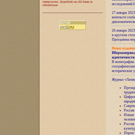
гиперссылка (hyperlink) на old.ilaran.ru
исследований 
обязательна.
27 января 2023
контексте глоб
дипломатическ
26 января 2023
в круглом сто
Программа ме
Новое издани
Ибероамерика
идентичности
В монографии 
географических
исторических 
Журнал «Лати
Президе
трудно
Цифров
паради
Соврем
Россия
Новые 
челове
Россия
культу
Перон: