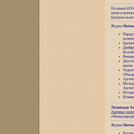
На канале ИЛА
океан в контек
Центром полит
Журнал
Iberoa
Парадо
полити
Бразил
Дрейфу
Болсон
Внешня
Двусто
анализ
Отдале
Объеди
Аргент
Молоде
Аргент
Истори
Испани
Латинская Ам
Америка: поли
«Международн
Журнал
Iberoa
Россия