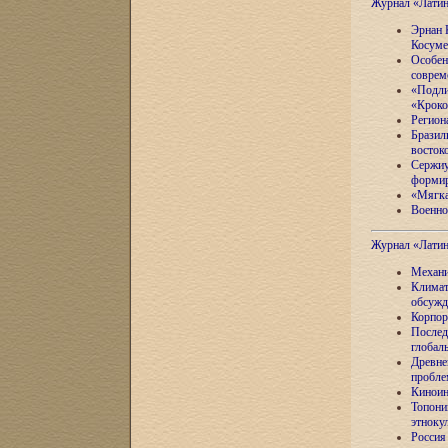
Журнал «Лати
Эрнан 
Косуме
Особен
соврем
«Подли
«Кроко
Регион
Бразил
восток
Сержиу
формир
«Мягка
Военно
Журнал «Лати
Механи
Климат
обсужд
Корпор
Послед
глобал
Древне
пробле
Киноин
Топони
этноку
Россия