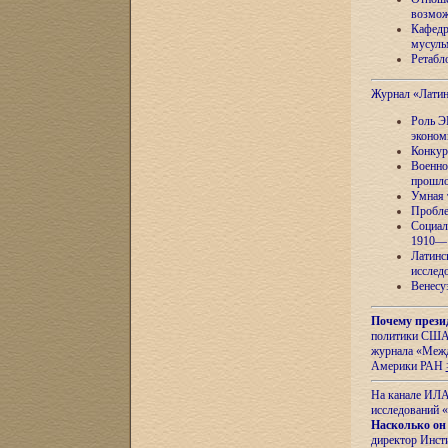
возмож
Кафедр
мусуль
Ретабло
Журнал «Лати
Роль Э
эконом
Конкур
Военно
прошло
Умная 
Пробле
Социал
1910—1
Латинс
исслед
Венесу
Почему прези
политики США 
журнала «Межд
Америки РАН
На канале ИЛА
исследований «
Насколько он
директор Инст