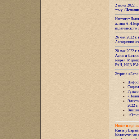
2 июня 2022 г
тему «
Испани
Институт Латин
жизни А.Н.Боро
издательского
26 мая 2022 г
Ассоциации ис
20 мая 2022 г.
Азия и Латин
мире
». Мероп
РАН, ИДВ РА
Журнал «Лати
Цифров
Социал
Гумани
«Полит
Электо
2022 гг
Внешняя
«Ответ
Новое издани
Rusia y España
Коллективная 