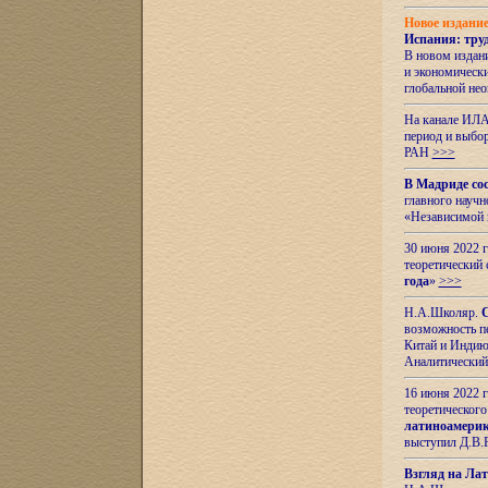
Новое издани
Испания: тру
В новом издан
и экономическ
глобальной не
На канале ИЛА
период и выбо
РАН
>>>
В Мадриде со
главного науч
«Независимой 
30 июня 2022 
теоретический 
года
»
>>>
Н.А.Школяр.
С
возможность пе
Китай и Индию,
Аналитический
16 июня 2022 г
теоретического
латиноамерик
выступил Д.В.
Взгляд на Ла