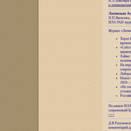
Н.А.Школяра н
и латиноамери
Латинская Ам
П.П.Яковлева, 
ИЛА РАН журн
Журнал «Лати
Хорхе 
времен
«Собст
неравн
Хайме 
полити
На пер
соврем
Либера
Новое 
2019—
«Не оч
устояв
Россий
На канале ИЛА
современной Б
>>>
Д.В.Разумовск
комментарий 