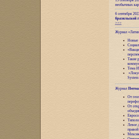
13 сентября 2
необычных кар
6 сентября 20
бразильской г
>>>
Журнал «Лати
Новые 
Социал
«Вакци
перспе
Такие 
коммун
Тема И
«Локус
System 
Журнал
Iberoa
От гео
перефо
От отк
объеди
Евросо
Типоло
Левое д
правой
Мексик
Отноше