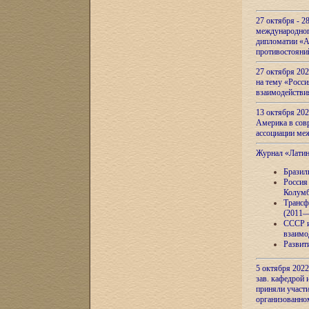
27 октября - 2
международног
дипломатии «А
противостояни
27 октября 20
на тему «Росси
взаимодействи
13 октября 202
Америка в сов
ассоциации ме
Журнал «Лати
Бразил
Россия
Колумб
Трансф
(2011—
СССР и
взаимо
Развит
5 октября 2022
зав. кафедрой
приняли участи
организованно