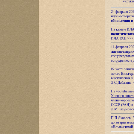
«кругл
24 февраля 202
научно-теорети
обновления в
На канале ИЛА
политических
ИЛА РАН
>>>
11 февраля 202
латиноамерик
спецпредстави
сотрудничест
#2 часть запис
летию
Виктор
выступления и
Э.С.Дабагяна
На youtube ка
Ученого совета
члена-корресп
СССР (РАН) в 1
Д.М.Разумовск
П.П.Яковлев.
договариваетс
«Независимой 