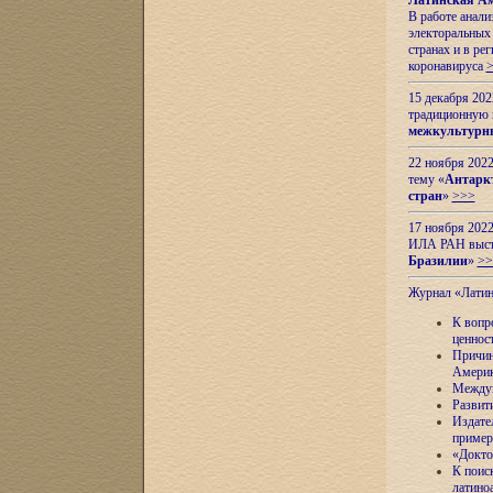
Латинская Ам
В работе анал
электоральных 
странах и в ре
коронавируса
15 декабря 20
традиционную
межкультурны
22 ноября 2022
тему «
Антаркт
стран
»
>>>
17 ноября 2022
ИЛА РАН высту
Бразилии
»
>>
Журнал «Лати
К вопр
ценнос
Причин
Амери
Междун
Развит
Издате
пример
«Докто
К поис
латино