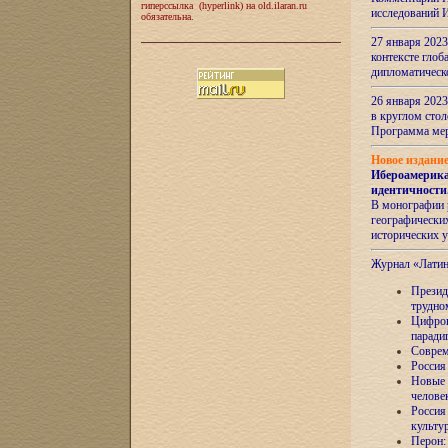
гиперссылка (hyperlink) на old.ilaran.ru
исследований 
обязательна.
27 января 2023
контексте глоб
дипломатическ
26 января 2023
в круглом сто
Программа ме
Новое издани
Ибероамерика
идентичности
В монографии 
географических
исторических 
Журнал «Лати
Президе
трудно
Цифров
паради
Соврем
Россия
Новые 
челове
Россия
культу
Перон: