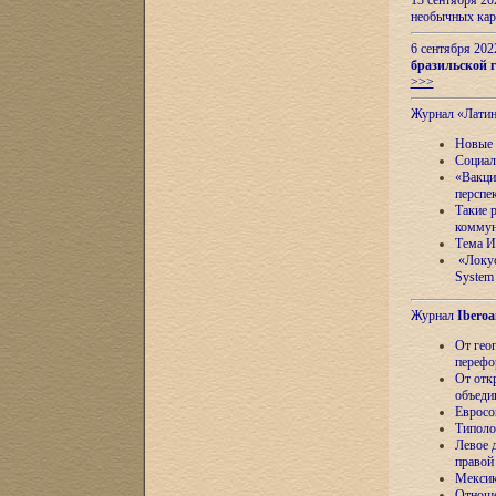
13 сентября 2
необычных кар
6 сентября 20
бразильской г
>>>
Журнал «Лати
Новые 
Социал
«Вакци
перспе
Такие 
коммун
Тема И
«Локус
System 
Журнал
Iberoa
От гео
перефо
От отк
объеди
Евросо
Типоло
Левое д
правой
Мексик
Отноше