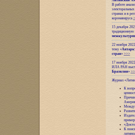
Латинская Ам
В работе анал
электоральных 
странах и в ре
коронавируса
15 декабря 20
традиционную
межкультурны
22 ноября 2022
тему «
Антаркт
стран
»
>>>
17 ноября 2022
ИЛА РАН высту
Бразилии
»
>>
Журнал «Лати
К вопр
ценнос
Причин
Амери
Междун
Развит
Издате
пример
«Докто
К поис
латино