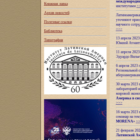
международн
Книжная лавка
институтами
>
Архив новостей
Латиноамерикан
уточняют приор
Полезные ссылки
научного сотр
>>>
Библиотека
13 апреля 202
Типография
Южной Атлант
11 апреля 202
Эдуардо Вилье
6 апреля 2023
Региональной 
ибероамерика
30 марта 2023
лабораторией и
мировой эконо
Америка в сис
>>>
16 марта 2023 
семинар на тем
MORENA
»
>
21 февраля 20
Латинской Ам