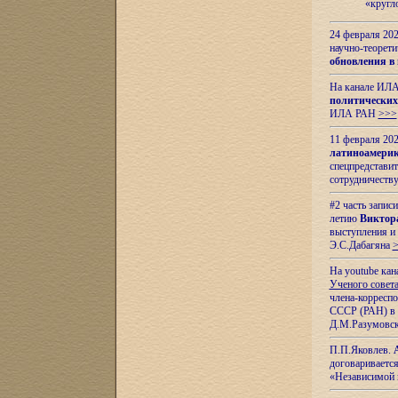
«кругл
24 февраля 202
научно-теорети
обновления в
На канале ИЛА
политических
ИЛА РАН
>>>
11 февраля 202
латиноамерик
спецпредстави
сотрудничест
#2 часть запис
летию
Виктор
выступления и
Э.С.Дабагяна
На youtube ка
Ученого совета
члена-корресп
СССР (РАН) в 1
Д.М.Разумовск
П.П.Яковлев.
договариваетс
«Независимой 