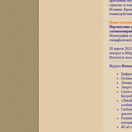
проблемам обе
серьезно ослож
Испании. Кром
взаимодейств
Новое издани
Перспектива 
латиноамери
Монография по
специфической
18 апреля 202
поворот в Ибер
Институте все
Журнал
Iberoa
Цифров
Основн
Латинс
Энерге
Связь 
Колум
«Левый
особен
Глобал
дихото
Развит
внутри
40 лет