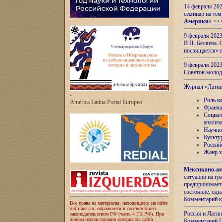
14 февраля 202
семинар на тем
Америки
»
>>
9 февраля 202
В.П. Беляева. 
посвящается» 
9 февраля 2023
Советов моло
Журнал «Лати
-
Роль к
América Latina Portal Europeo
Франча
Социал
анализ
Научно
Культу
Россий
Жанр х
Мексикано-ам
ситуации на г
предпринимает
состояние, одн
Комментарий к
Все права на материалы, находящиеся на сайте
old.ilaran.ru, охраняются в соответствии с
Россия и Лати
законодательством РФ (часть 4 ГК РФ). При
любом использовании материалов сайта
Комментарий П.