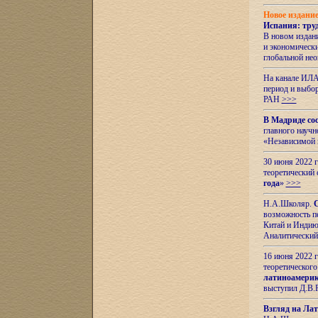
Новое издани
Испания: тру
В новом издан
и экономическ
глобальной не
На канале ИЛА
период и выбо
РАН
>>>
В Мадриде со
главного науч
«Независимой 
30 июня 2022 
теоретический 
года
»
>>>
Н.А.Школяр.
С
возможность пе
Китай и Индию,
Аналитический
16 июня 2022 г
теоретического
латиноамерик
выступил Д.В.
Взгляд на Ла