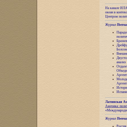
На канале ИЛА
океан в контек
Центром полит
Журнал
Iberoa
Парадо
полити
Бразил
Дрейфу
Болсон
Внешня
Двусто
анализ
Отдале
Объеди
Аргент
Молоде
Аргент
Истори
Испани
Латинская Ам
Америка: поли
«Международн
Журнал
Iberoa
Россия