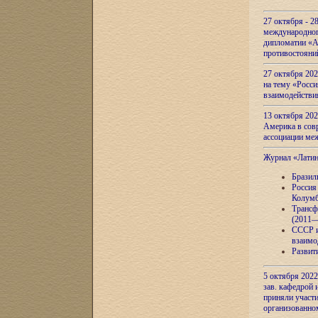
27 октября - 2
международног
дипломатии «А
противостояни
27 октября 20
на тему «Росси
взаимодействи
13 октября 202
Америка в сов
ассоциации ме
Журнал «Лати
Бразил
Россия
Колумб
Трансф
(2011—
СССР и
взаимо
Развит
5 октября 2022
зав. кафедрой
приняли участи
организованно