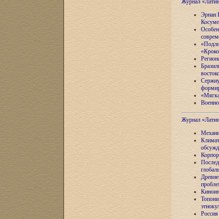
Журнал «Лати
Эрнан 
Косуме
Особен
соврем
«Подли
«Кроко
Регион
Бразил
восток
Сержиу
формир
«Мягка
Военно
Журнал «Лати
Механи
Климат
обсужд
Корпор
Послед
глобал
Древне
пробле
Киноин
Топони
этноку
Россия