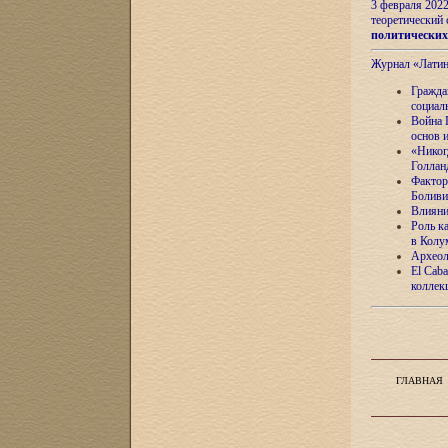
3 февраля 202
теоретический 
политически
Журнал «Лати
Гражда
социал
Война 
основ 
«Никог
Голлан
Фактор
Боливи
Влияни
Роль к
в Колу
Археол
El Caba
коллек
ГЛАВНАЯ