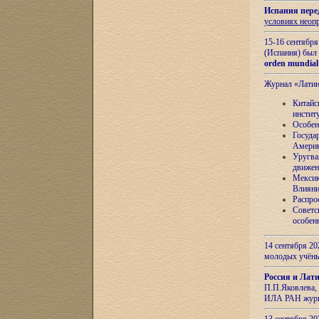
Испания пере
условиях неоп
15-16 сентябр
(Испания) был
orden mundial
Журнал «Лати
Китайс
инстит
Особен
Госуда
Амери
Уругва
движен
Мексик
Влияни
Распро
Советс
особен
14 сентября 20
молодых учён
Россия и Лат
П.П.Яковлева, 
ИЛА РАН журн