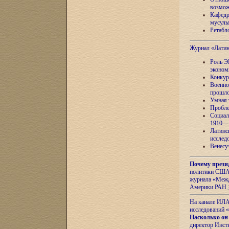
возмож
Кафедр
мусуль
Ретабло
Журнал «Лати
Роль Э
эконом
Конкур
Военно
прошло
Умная 
Пробле
Социал
1910—1
Латинс
исслед
Венесу
Почему прези
политики США 
журнала «Межд
Америки РАН
На канале ИЛА
исследований «
Насколько он
директор Инст