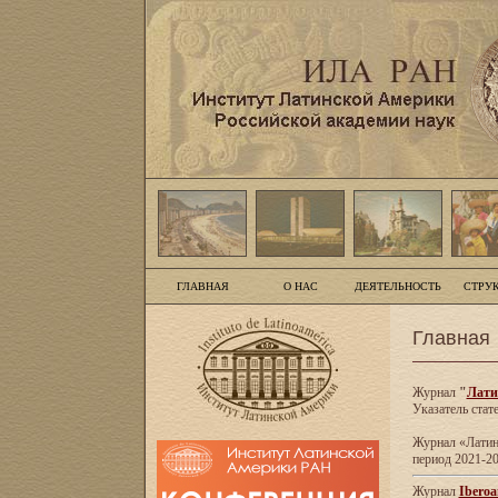
ГЛАВНАЯ
О НАС
ДЕЯТЕЛЬНОСТЬ
СТРУ
Главная
Журнал
"
Лати
Указатель стат
Журнал «Латинс
период 2021-20
Журнал
Iberoa