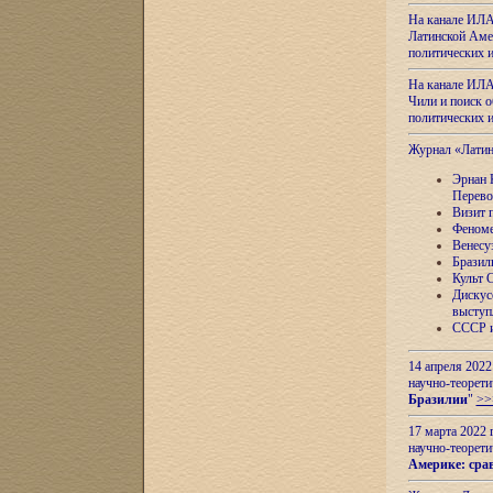
На канале ИЛА
Латинской Амер
политических
На канале ИЛА
Чили и поиск о
политических
Журнал «Лати
Эрнан 
Перево
Визит 
Феноме
Венесу
Бразил
Культ 
Дискус
выступ
СССР и
14 апреля 2022
научно-теорети
Бразилии
"
>>
17 марта 2022 
научно-теорети
Америке: сра