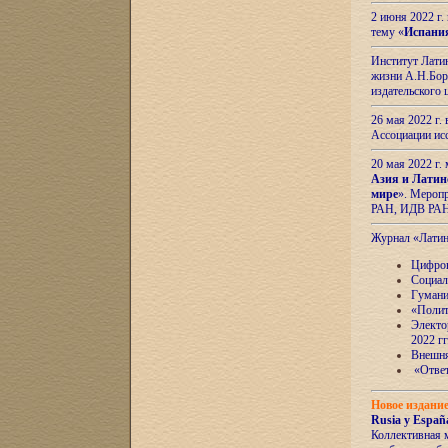
2 июня 2022 г
тему «
Испани
Институт Латин
жизни А.Н.Боро
издательского
26 мая 2022 г
Ассоциации ис
20 мая 2022 г.
Азия и Латин
мире
». Мероп
РАН, ИДВ РА
Журнал «Лати
Цифров
Социал
Гумани
«Полит
Электо
2022 гг
Внешняя
«Ответ
Новое издани
Rusia y España
Коллективная 