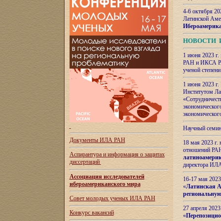
4-6 октября 20
Латинской Аме
Ибероамерика
НОВОСТИ 
1 июня 2023 г.
РАН и ИКСА РА
ученой степени
1 июня 2023 г
Институтом Ла
«Сотрудничеств
экономическог
экономическог
Научный семин
Документы ИЛА РАН
18 мая 2023 г
отношений РАН
Аспирантура и
информация о защитах
латиноамерик
диссертаций
директора ИЛА
Ассоциация исследователей
16-17 мая 202
ибероамериканского мира
«
Латинская Ам
региональную
Совет молодых ученых ИЛА РАН
27 апреля 2023
Конкурс вакансий
«
Перепозицио