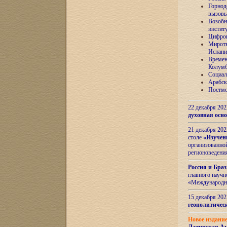
Горнод
вызов
Возобн
инстит
Цифров
Миротв
Испани
Времен
Колумб
Социал
Арабск
Постмо
22 декабря 20
духовная осн
21 декабря 20
столе
«Изучен
организованно
регионоведени
Россия и Бра
главного науч
«Международн
15 декабря 20
геополитическ
Новое издани