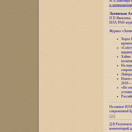
Н.А.Школяра н
и латиноамери
Латинская Ам
П.П.Яковлева, 
ИЛА РАН журн
Журнал «Лати
Хорхе 
времен
«Собст
неравн
Хайме 
полити
На пер
соврем
Либера
Новое 
2019—
«Не оч
устояв
Россий
На канале ИЛА
современной Б
>>>
Д.В.Разумовск
комментарий 