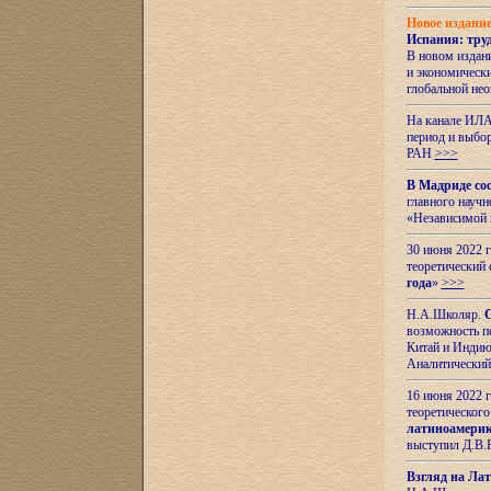
Новое издани
Испания: тру
В новом издан
и экономическ
глобальной не
На канале ИЛА
период и выбо
РАН
>>>
В Мадриде со
главного науч
«Независимой 
30 июня 2022 
теоретический 
года
»
>>>
Н.А.Школяр.
С
возможность пе
Китай и Индию,
Аналитический
16 июня 2022 г
теоретического
латиноамерик
выступил Д.В.
Взгляд на Ла