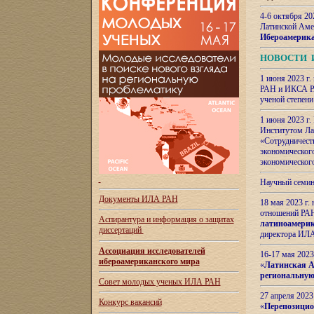
4-6 октября 20
Латинской Аме
Ибероамерика
НОВОСТИ 
1 июня 2023 г.
РАН и ИКСА РА
ученой степени
1 июня 2023 г
Институтом Ла
«Сотрудничеств
экономическог
экономическог
Научный семин
Документы ИЛА РАН
18 мая 2023 г
отношений РАН
Аспирантура и
информация о защитах
латиноамерик
диссертаций
директора ИЛА
Ассоциация исследователей
16-17 мая 202
ибероамериканского мира
«
Латинская Ам
региональную
Совет молодых ученых ИЛА РАН
27 апреля 2023
Конкурс вакансий
«
Перепозицио