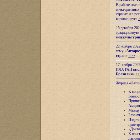
Латинская Ам
В работе анал
электоральных 
странах и в ре
коронавируса
15 декабря 20
традиционную
межкультурны
22 ноября 2022
тему «
Антаркт
стран
»
>>>
17 ноября 2022
ИЛА РАН высту
Бразилии
»
>>
Журнал «Лати
К вопр
ценнос
Причин
Амери
Междун
Развит
Издате
пример
«Докто
К поис
латино