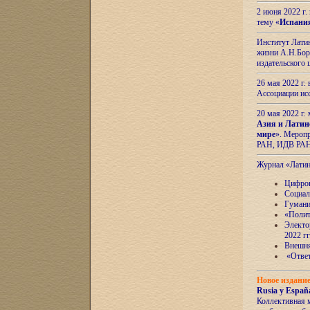
2 июня 2022 г
тему «
Испани
Институт Латин
жизни А.Н.Боро
издательского
26 мая 2022 г
Ассоциации ис
20 мая 2022 г.
Азия и Латин
мире
». Мероп
РАН, ИДВ РА
Журнал «Лати
Цифров
Социал
Гумани
«Полит
Электо
2022 гг
Внешняя
«Ответ
Новое издани
Rusia y España
Коллективная 