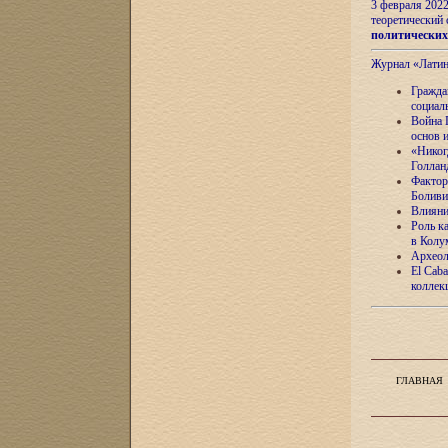
3 февраля 202
теоретический 
политически
Журнал «Лати
Гражда
социал
Война 
основ 
«Никог
Голлан
Фактор
Боливи
Влияни
Роль к
в Колу
Археол
El Caba
коллек
ГЛАВНАЯ