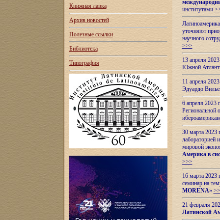
международн
Книжная лавка
институтами
>
Архив новостей
Латиноамерикан
уточняют приор
Полезные ссылки
научного сотр
>>>
Библиотека
13 апреля 202
Типография
Южной Атлант
11 апреля 202
Эдуардо Вилье
6 апреля 2023
Региональной 
ибероамерика
30 марта 2023
лабораторией и
мировой эконо
Америка в сис
>>>
16 марта 2023 
семинар на тем
MORENA
»
>
21 февраля 20
Латинской Ам