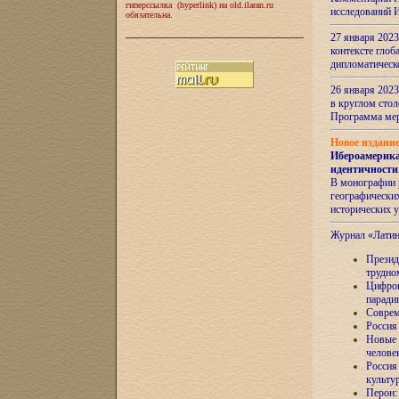
гиперссылка (hyperlink) на old.ilaran.ru
исследований 
обязательна.
27 января 2023
контексте глоб
дипломатическ
26 января 2023
в круглом сто
Программа ме
Новое издани
Ибероамерика
идентичности
В монографии 
географических
исторических 
Журнал «Лати
Президе
трудно
Цифров
паради
Соврем
Россия
Новые 
челове
Россия
культу
Перон: