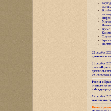
Горнод
вызов
Возобн
инстит
Цифров
Миротв
Испани
Времен
Колумб
Социал
Арабск
Постмо
22 декабря 20
духовная осн
21 декабря 20
столе
«Изучен
организованно
регионоведени
Россия и Бра
главного науч
«Международн
15 декабря 20
геополитическ
Новое издани