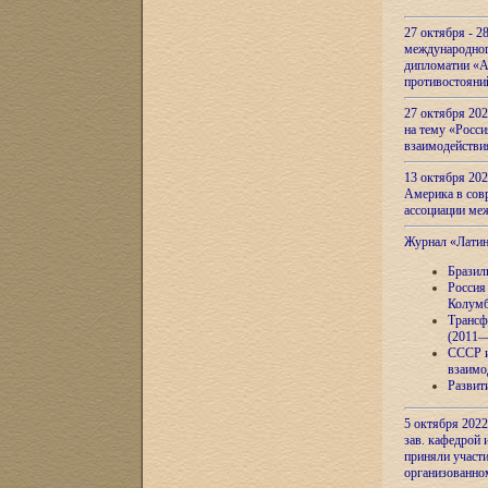
27 октября - 2
международног
дипломатии «А
противостояни
27 октября 20
на тему «Росси
взаимодействи
13 октября 202
Америка в сов
ассоциации ме
Журнал «Лати
Бразил
Россия
Колумб
Трансф
(2011—
СССР и
взаимо
Развит
5 октября 2022
зав. кафедрой
приняли участи
организованно