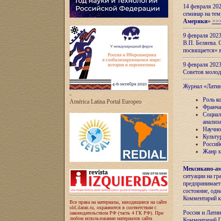
14 февраля 202
семинар на тем
Америки
»
>>
9 февраля 202
В.П. Беляева. 
посвящается» 
9 февраля 2023
Советов моло
Журнал «Лати
-
Роль к
América Latina Portal Europeo
Франча
Социал
анализ
Научно
Культу
Россий
Жанр х
Мексикано-ам
ситуации на г
предпринимает
состояние, одн
Комментарий к
Все права на материалы, находящиеся на сайте
old.ilaran.ru, охраняются в соответствии с
Россия и Лати
законодательством РФ (часть 4 ГК РФ). При
любом использовании материалов сайта
Комментарий П.