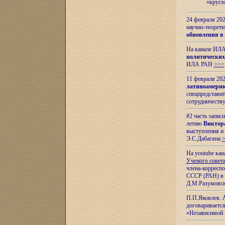
«кругл
24 февраля 202
научно-теорети
обновления в
На канале ИЛА
политических
ИЛА РАН
>>>
11 февраля 202
латиноамерик
спецпредстави
сотрудничест
#2 часть запис
летию
Виктор
выступления и
Э.С.Дабагяна
На youtube ка
Ученого совета
члена-корресп
СССР (РАН) в 1
Д.М.Разумовск
П.П.Яковлев.
договариваетс
«Независимой 