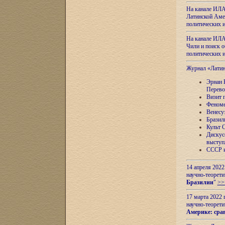
На канале ИЛА
Латинской Амер
политических
На канале ИЛА
Чили и поиск о
политических
Журнал «Лати
Эрнан 
Перево
Визит 
Феноме
Венесу
Бразил
Культ 
Дискус
выступ
СССР и
14 апреля 2022
научно-теорети
Бразилии
"
>>
17 марта 2022 
научно-теорети
Америке: сра