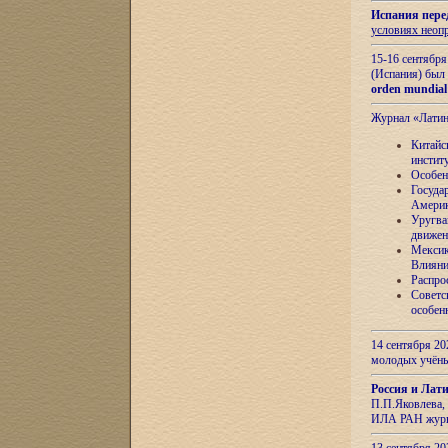
Испания пере
условиях неоп
15-16 сентябр
(Испания) был
orden mundial
Журнал «Лати
Китайс
инстит
Особен
Госуда
Амери
Уругва
движен
Мексик
Влияни
Распро
Советс
особен
14 сентября 20
молодых учён
Россия и Лат
П.П.Яковлева, 
ИЛА РАН журн