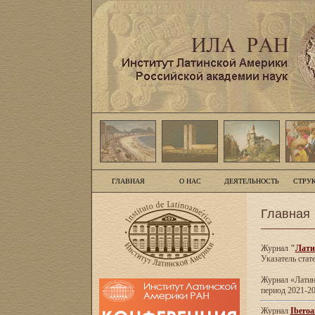
ГЛАВНАЯ
О НАС
ДЕЯТЕЛЬНОСТЬ
СТРУ
Главная
Журнал
"
Лати
Указатель стат
Журнал «Латинс
период 2021-20
Журнал
Iberoa