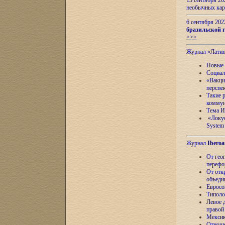
13 сентября 2
необычных кар
6 сентября 20
бразильской г
>>>
Журнал «Лати
Новые 
Социал
«Вакци
перспе
Такие 
коммун
Тема И
«Локус
System 
Журнал
Iberoa
От гео
перефо
От отк
объеди
Евросо
Типоло
Левое д
правой
Мексик
Отноше