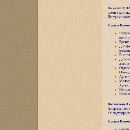
На канале ИЛА
океан в контек
Центром полит
Журнал
Iberoa
Парадо
полити
Бразил
Дрейфу
Болсон
Внешня
Двусто
анализ
Отдале
Объеди
Аргент
Молоде
Аргент
Истори
Испани
Латинская Ам
Америка: поли
«Международн
Журнал
Iberoa
Россия