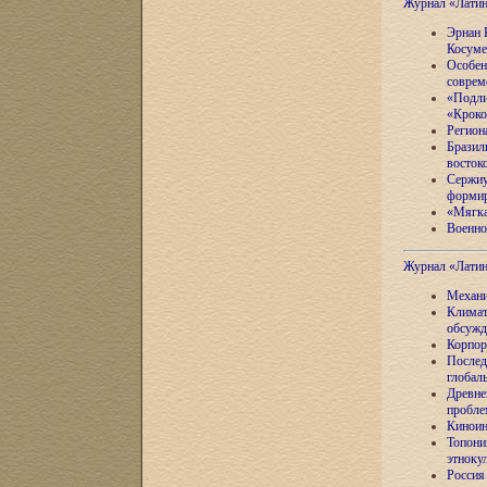
Журнал «Лати
Эрнан 
Косуме
Особен
соврем
«Подли
«Кроко
Регион
Бразил
восток
Сержиу
формир
«Мягка
Военно
Журнал «Лати
Механи
Климат
обсужд
Корпор
Послед
глобал
Древне
пробле
Киноин
Топони
этноку
Россия