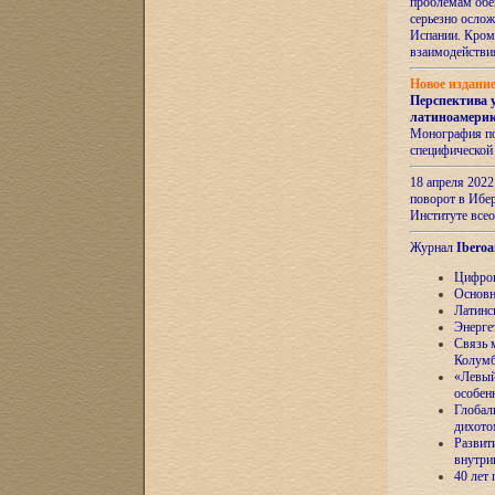
проблемам обе
серьезно ослож
Испании. Кром
взаимодейств
Новое издани
Перспектива 
латиноамери
Монография по
специфической
18 апреля 202
поворот в Ибер
Институте все
Журнал
Iberoa
Цифров
Основн
Латинс
Энерге
Связь 
Колум
«Левый
особен
Глобал
дихото
Развит
внутри
40 лет