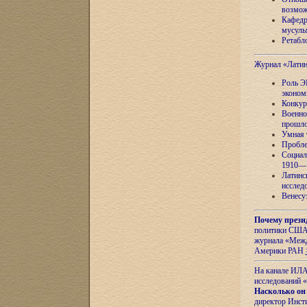
возмож
Кафедр
мусуль
Ретабло
Журнал «Лати
Роль Э
эконом
Конкур
Военно
прошло
Умная 
Пробле
Социал
1910—1
Латинс
исслед
Венесу
Почему прези
политики США 
журнала «Межд
Америки РАН
На канале ИЛА
исследований «
Насколько он
директор Инст