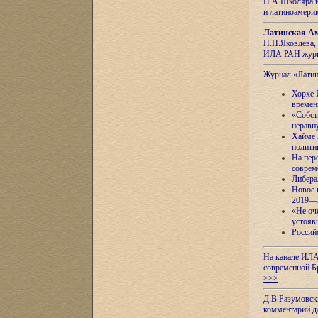
Н.А.Школяра н
и латиноамери
Латинская Ам
П.П.Яковлева, 
ИЛА РАН журн
Журнал «Лати
Хорхе 
времен
«Собст
неравн
Хайме 
полити
На пер
соврем
Либера
Новое 
2019—
«Не оч
устояв
Россий
На канале ИЛА
современной Б
>>>
Д.В.Разумовск
комментарий 