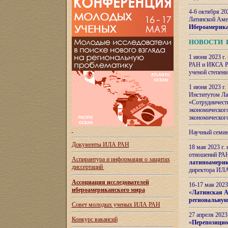
4-6 октября 20
Латинской Аме
Ибероамерика
НОВОСТИ 
1 июня 2023 г.
РАН и ИКСА РА
ученой степени
1 июня 2023 г
Институтом Ла
«Сотрудничеств
экономическог
экономическог
Научный семин
Документы ИЛА РАН
18 мая 2023 г
отношений РАН
Аспирантура и
информация о защитах
латиноамерик
диссертаций
директора ИЛА
Ассоциация исследователей
16-17 мая 202
ибероамериканского мира
«
Латинская Ам
региональную
Совет молодых ученых ИЛА РАН
27 апреля 2023
Конкурс вакансий
«
Перепозицио