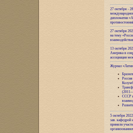
27 октября - 2
международног
дипломатии «А
противостояни
27 октября 20
на тему «Росси
взаимодействи
13 октября 202
Америка в сов
ассоциации ме
Журнал «Лати
Бразил
Россия
Колумб
Трансф
(2011—
СССР и
взаимо
Развит
5 октября 2022
зав. кафедрой
приняли участи
организованно