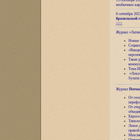
13 сентября 2
необычных кар
6 сентября 20
бразильской г
>>>
Журнал «Лати
Новые 
Социал
«Вакци
перспе
Такие 
коммун
Тема И
«Локус
System 
Журнал
Iberoa
От гео
перефо
От отк
объеди
Евросо
Типоло
Левое д
правой
Мексик
Отноше