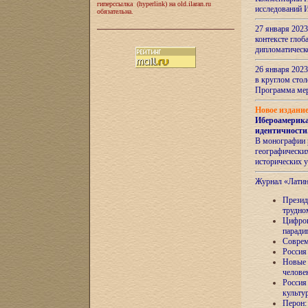
гиперссылка (hyperlink) на old.ilaran.ru
исследований 
обязательна.
27 января 2023
контексте глоб
дипломатическ
26 января 2023
в круглом сто
Программа ме
Новое издани
Ибероамерика
идентичности
В монографии 
географических
исторических 
Журнал «Лати
Президе
трудно
Цифров
паради
Соврем
Россия
Новые 
челове
Россия
культу
Перон: