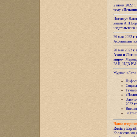
2 июня 2022 г
тему «
Испани
Институт Латин
жизни А.Н.Боро
издательского
26 мая 2022 г
Ассоциации ис
20 мая 2022 г.
Азия и Латин
мире
». Мероп
РАН, ИДВ РА
Журнал «Лати
Цифров
Социал
Гумани
«Полит
Электо
2022 гг
Внешняя
«Ответ
Новое издани
Rusia y España
Коллективная 