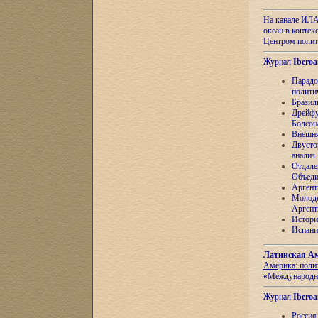
На канале ИЛА
океан в контек
Центром полит
Журнал
Iberoa
Парадо
полити
Бразил
Дрейфу
Болсон
Внешня
Двусто
анализ
Отдале
Объеди
Аргент
Молоде
Аргент
Истори
Испани
Латинская Ам
Америка: поли
«Международн
Журнал
Iberoa
Россия