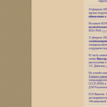
«кругл
24 февраля 202
научно-теорети
обновления в
На канале ИЛА
политических
ИЛА РАН
>>>
11 февраля 202
латиноамерик
спецпредстави
сотрудничест
#2 часть запис
летию
Виктор
выступления и
Э.С.Дабагяна
На youtube ка
Ученого совета
члена-корресп
СССР (РАН) в 1
Д.М.Разумовск
П.П.Яковлев.
договариваетс
«Независимой 