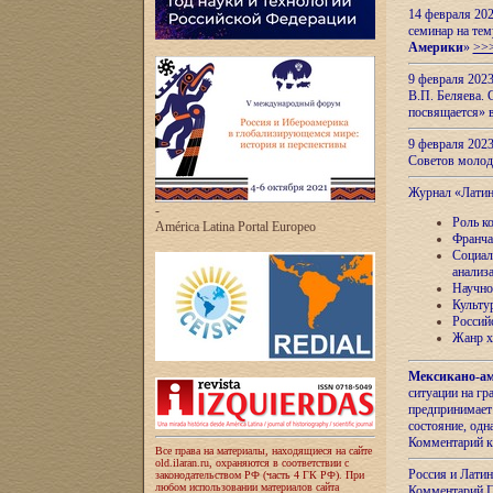
14 февраля 202
семинар на тем
Америки
»
>>
9 февраля 202
В.П. Беляева. 
посвящается» 
9 февраля 2023
Советов моло
Журнал «Лати
-
Роль к
América Latina Portal Europeo
Франча
Социал
анализ
Научно
Культу
Россий
Жанр х
Мексикано-ам
ситуации на г
предпринимает
состояние, одн
Комментарий к
Все права на материалы, находящиеся на сайте
old.ilaran.ru, охраняются в соответствии с
Россия и Лати
законодательством РФ (часть 4 ГК РФ). При
любом использовании материалов сайта
Комментарий П.