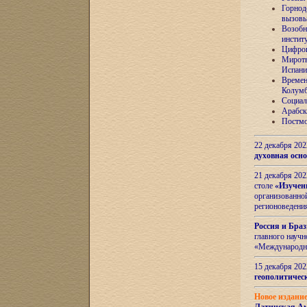
Горнод
вызов
Возобн
инстит
Цифров
Миротв
Испани
Времен
Колумб
Социал
Арабск
Постмо
22 декабря 20
духовная осн
21 декабря 20
столе
«Изучен
организованно
регионоведени
Россия и Бра
главного науч
«Международн
15 декабря 20
геополитическ
Новое издани