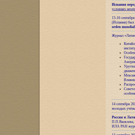
Испания пере
условиях неоп
15-16 сентябр
(Испания) был
orden mundial
Журнал «Лати
Китайс
инстит
Особен
Госуда
Амери
Уругва
движен
Мексик
Влияни
Распро
Советс
особен
14 сентября 20
молодых учён
Россия и Лат
П.П.Яковлева, 
ИЛА РАН журн