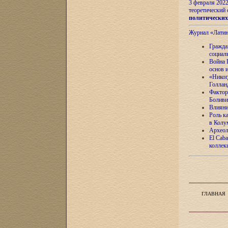
3 февраля 202
теоретический 
политически
Журнал «Лати
Гражда
социал
Война 
основ 
«Никог
Голлан
Фактор
Боливи
Влияни
Роль к
в Колу
Археол
El Caba
коллек
ГЛАВНАЯ