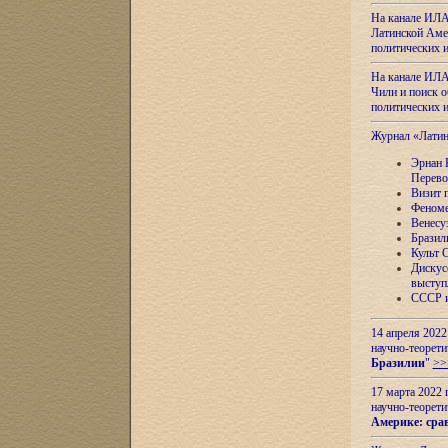
На канале ИЛА
Латинской Амер
политических
На канале ИЛА
Чили и поиск о
политических
Журнал «Лати
Эрнан 
Перево
Визит 
Феноме
Венесу
Бразил
Культ 
Дискус
выступ
СССР и
14 апреля 2022
научно-теорети
Бразилии
"
>>
17 марта 2022 
научно-теорети
Америке: сра