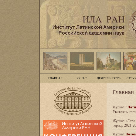
ГЛАВНАЯ
О НАС
ДЕЯТЕЛЬНОСТЬ
СТРУ
Главная
Журнал
"
Лати
Указатель стат
Журнал «Латинс
период 2021-20
Журнал
Iberoa