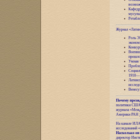
возмож
Кафедр
мусуль
Ретабло
Журнал «Лати
Роль Э
эконом
Конкур
Военно
прошло
Умная 
Пробле
Социал
1910—1
Латинс
исслед
Венесу
Почему прези
политики США 
журнала «Межд
Америки РАН
На канале ИЛА
исследований «
Насколько он
директор Инст