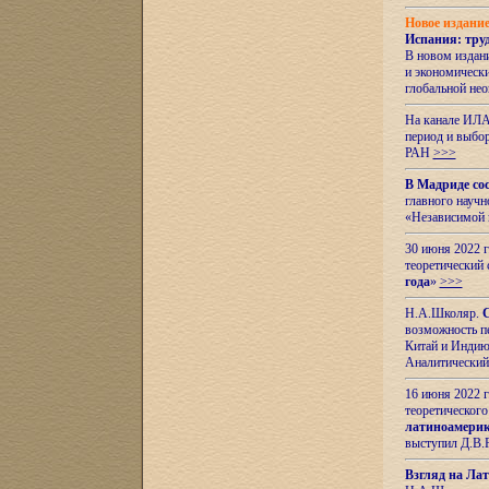
Новое издани
Испания: тру
В новом издан
и экономическ
глобальной не
На канале ИЛА
период и выбо
РАН
>>>
В Мадриде со
главного науч
«Независимой 
30 июня 2022 
теоретический 
года
»
>>>
Н.А.Школяр.
С
возможность пе
Китай и Индию,
Аналитический
16 июня 2022 г
теоретического
латиноамерик
выступил Д.В.
Взгляд на Ла