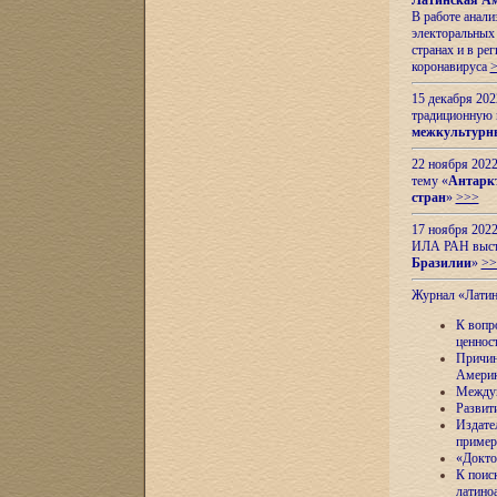
Латинская Ам
В работе анал
электоральных 
странах и в ре
коронавируса
15 декабря 20
традиционную
межкультурны
22 ноября 2022
тему «
Антаркт
стран
»
>>>
17 ноября 2022
ИЛА РАН высту
Бразилии
»
>>
Журнал «Лати
К вопр
ценнос
Причин
Амери
Междун
Развит
Издате
пример
«Докто
К поис
латино