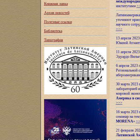
международн
Книжная лавка
институтами
>
Архив новостей
Латиноамерикан
уточняют приор
Полезные ссылки
научного сотр
>>>
Библиотека
13 апреля 202
Типография
Южной Атлант
11 апреля 202
Эдуардо Вилье
6 апреля 2023
Региональной 
ибероамерика
30 марта 2023
лабораторией и
мировой эконо
Америка в сис
>>>
16 марта 2023 
семинар на тем
MORENA
»
>
21 февраля 20
Латинской Ам