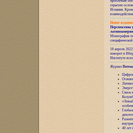
проблемам обе
серьезно ослож
Испании. Кром
взаимодейств
Новое издани
Перспектива 
латиноамери
Монография по
специфической
18 апреля 202
поворот в Ибер
Институте все
Журнал
Iberoa
Цифров
Основн
Латинс
Энерге
Связь 
Колум
«Левый
особен
Глобал
дихото
Развит
внутри
40 лет