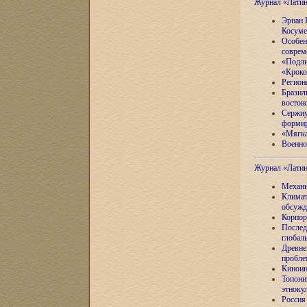
Журнал «Лати
Эрнан 
Косуме
Особен
соврем
«Подли
«Кроко
Регион
Бразил
восток
Сержиу
формир
«Мягка
Военно
Журнал «Лати
Механи
Климат
обсужд
Корпор
Послед
глобал
Древне
пробле
Киноин
Топони
этноку
Россия