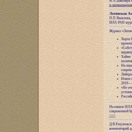
Н.А.Школяра н
и латиноамери
Латинская Ам
П.П.Яковлева, 
ИЛА РАН журн
Журнал «Лати
Хорхе 
времен
«Собст
неравн
Хайме 
полити
На пер
соврем
Либера
Новое 
2019—
«Не оч
устояв
Россий
На канале ИЛА
современной Б
>>>
Д.В.Разумовск
комментарий 