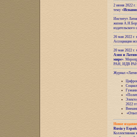
2 июня 2022 г
тему «
Испани
Институт Латин
жизни А.Н.Боро
издательского
26 мая 2022 г
Ассоциации ис
20 мая 2022 г.
Азия и Латин
мире
». Мероп
РАН, ИДВ РА
Журнал «Лати
Цифров
Социал
Гумани
«Полит
Электо
2022 гг
Внешняя
«Ответ
Новое издани
Rusia y España
Коллективная 