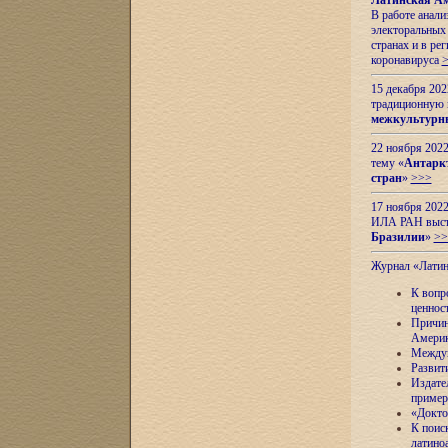
Латинская Ам
В работе анал
электоральных 
странах и в ре
коронавируса
15 декабря 20
традиционную
межкультурны
22 ноября 2022
тему «
Антаркт
стран
»
>>>
17 ноября 2022
ИЛА РАН высту
Бразилии
»
>>
Журнал «Лати
К вопр
ценнос
Причин
Амери
Междун
Развит
Издате
пример
«Докто
К поис
латино