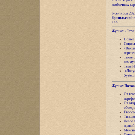
13 сентября 2
необычных кар
6 сентября 20
бразильской г
>>>
Журнал «Лати
Новые 
Социал
«Вакци
перспе
Такие 
коммун
Тема И
«Локус
System 
Журнал
Iberoa
От гео
перефо
От отк
объеди
Евросо
Типоло
Левое д
правой
Мексик
Отноше