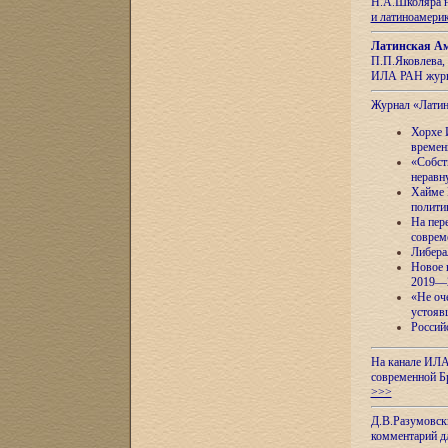
Н.А.Школяра н
и латиноамери
Латинская Ам
П.П.Яковлева, 
ИЛА РАН журн
Журнал «Лати
Хорхе 
времен
«Собст
неравн
Хайме 
полити
На пер
соврем
Либера
Новое 
2019—
«Не оч
устояв
Россий
На канале ИЛА
современной Б
>>>
Д.В.Разумовск
комментарий 