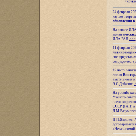
«кругл
24 февраля 202
научно-теорети
обновления в
На канале ИЛА
политических
ИЛА РАН
>>>
11 февраля 202
латиноамерик
спецпредстави
сотрудничест
#2 часть запис
летию
Виктор
выступления и
Э.С.Дабагяна
На youtube ка
Ученого совета
члена-корресп
СССР (РАН) в 1
Д.М.Разумовск
П.П.Яковлев.
договариваетс
«Независимой 