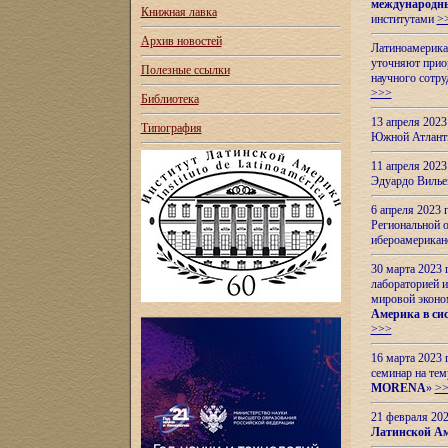
международн
Книжная лавка
институтами
>
Архив новостей
Латиноамерикан
уточняют приор
Полезные ссылки
научного сотр
>>>
Библиотека
13 апреля 202
Типография
Южной Атлант
11 апреля 202
Эдуардо Вилье
6 апреля 2023
Региональной 
ибероамерика
30 марта 2023
лабораторией и
мировой эконо
Америка в сис
>>>
16 марта 2023 
семинар на тем
MORENA
»
>
21 февраля 20
Латинской Ам