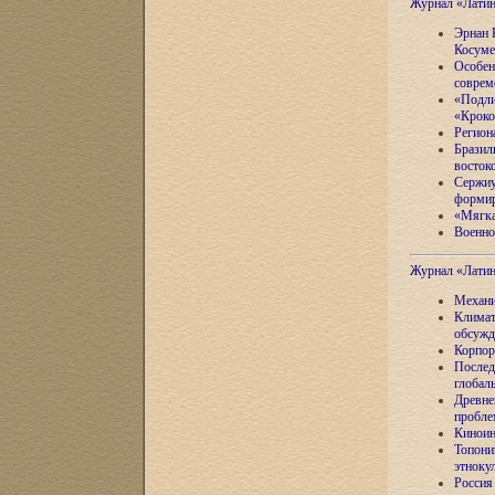
Журнал «Лати
Эрнан 
Косуме
Особен
соврем
«Подли
«Кроко
Регион
Бразил
восток
Сержиу
формир
«Мягка
Военно
Журнал «Лати
Механи
Климат
обсужд
Корпор
Послед
глобал
Древне
пробле
Киноин
Топони
этноку
Россия