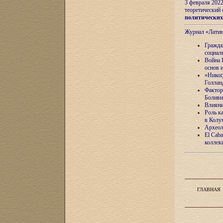
3 февраля 202
теоретический 
политически
Журнал «Лати
Гражда
социал
Война 
основ 
«Никог
Голлан
Фактор
Боливи
Влияни
Роль к
в Колу
Археол
El Caba
коллек
ГЛАВНАЯ