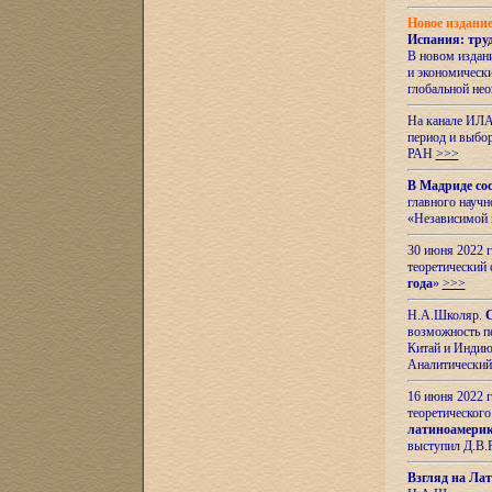
Новое издани
Испания: тру
В новом издан
и экономическ
глобальной не
На канале ИЛА
период и выбо
РАН
>>>
В Мадриде со
главного науч
«Независимой 
30 июня 2022 
теоретический 
года
»
>>>
Н.А.Школяр.
С
возможность пе
Китай и Индию,
Аналитический
16 июня 2022 г
теоретического
латиноамерик
выступил Д.В.
Взгляд на Ла