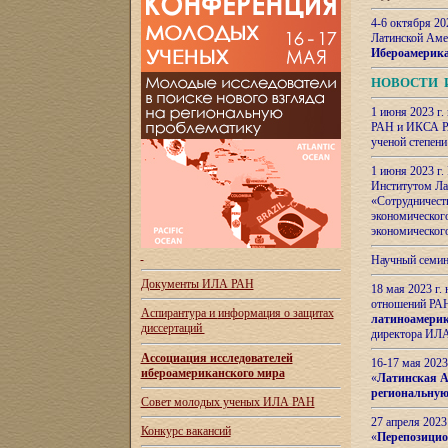
4-6 октября 20
Латинской Аме
Ибероамерика
НОВОСТИ 
1 июня 2023 г.
РАН и ИКСА РА
ученой степени
1 июня 2023 г
Институтом Ла
«Сотрудничеств
экономическог
экономическог
Научный семин
Документы ИЛА РАН
18 мая 2023 г
отношений РАН
Аспирантура и
информация о защитах
латиноамерик
диссертаций
директора ИЛА
Ассоциация исследователей
16-17 мая 202
ибероамериканского мира
«
Латинская Ам
региональную
Совет молодых ученых ИЛА РАН
27 апреля 2023
Конкурс вакансий
«
Перепозицио