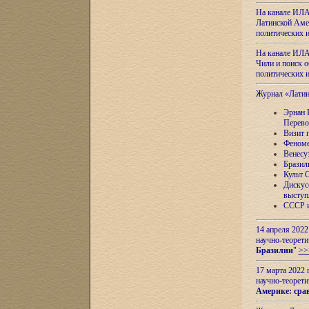
На канале ИЛА
Латинской Амер
политических
На канале ИЛА
Чили и поиск о
политических
Журнал «Лати
Эрнан 
Перево
Визит 
Феноме
Венесу
Бразил
Культ 
Дискус
выступ
СССР и
14 апреля 2022
научно-теорети
Бразилии
"
>>
17 марта 2022 
научно-теорети
Америке: сра