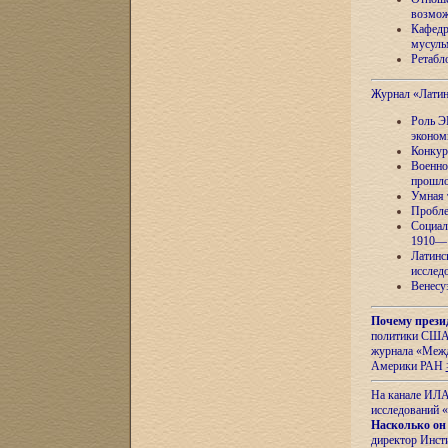
возмож
Кафедр
мусуль
Ретабло
Журнал «Лати
Роль Э
эконом
Конкур
Военно
прошло
Умная 
Пробле
Социал
1910—1
Латинс
исслед
Венесу
Почему прези
политики США 
журнала «Межд
Америки РАН
На канале ИЛА
исследований «
Насколько он
директор Инст