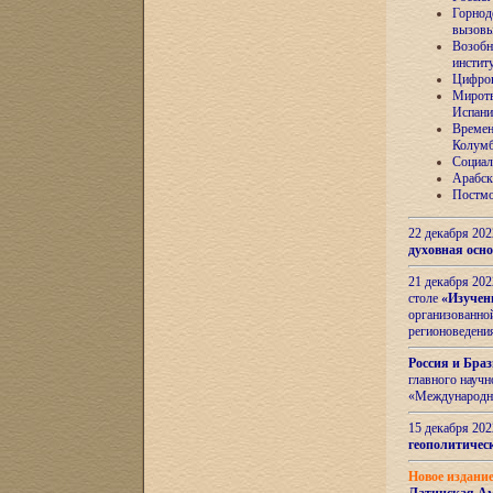
Горнод
вызов
Возобн
инстит
Цифров
Миротв
Испани
Времен
Колумб
Социал
Арабск
Постмо
22 декабря 20
духовная осн
21 декабря 20
столе
«Изучен
организованно
регионоведени
Россия и Бра
главного науч
«Международн
15 декабря 20
геополитическ
Новое издани