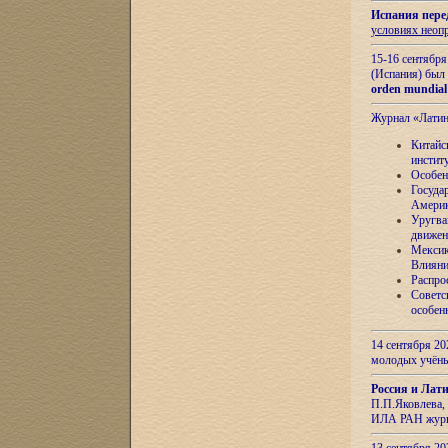
Испания пере
условиях неоп
15-16 сентябр
(Испания) был
orden mundial
Журнал «Лати
Китайс
инстит
Особен
Госуда
Амери
Уругва
движен
Мексик
Влияни
Распро
Советс
особен
14 сентября 20
молодых учён
Россия и Лат
П.П.Яковлева, 
ИЛА РАН журн