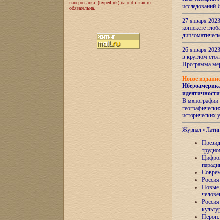
гиперссылка (hyperlink) на old.ilaran.ru
исследований 
обязательна.
27 января 2023
контексте глоб
дипломатическ
26 января 2023
в круглом сто
Программа ме
Новое издани
Ибероамерика
идентичности
В монографии 
географических
исторических 
Журнал «Лати
Президе
трудно
Цифров
паради
Соврем
Россия
Новые 
челове
Россия
культу
Перон: