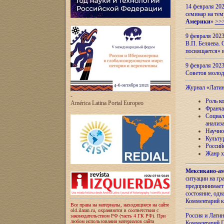
14 февраля 202
семинар на тем
Америки
»
>>
9 февраля 202
В.П. Беляева. 
посвящается» 
9 февраля 2023
Советов моло
Журнал «Лати
-
Роль к
América Latina Portal Europeo
Франча
Социал
анализ
Научно
Культу
Россий
Жанр х
Мексикано-ам
ситуации на г
предпринимает
состояние, одн
Комментарий к
Все права на материалы, находящиеся на сайте
old.ilaran.ru, охраняются в соответствии с
Россия и Лати
законодательством РФ (часть 4 ГК РФ). При
любом использовании материалов сайта
Комментарий П.