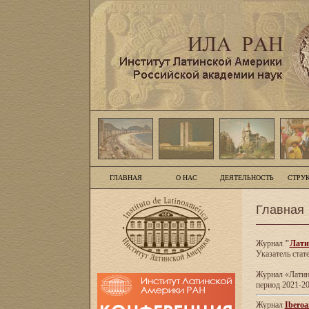
ГЛАВНАЯ
О НАС
ДЕЯТЕЛЬНОСТЬ
СТРУ
Главная
Журнал
"
Лати
Указатель стат
Журнал «Латинс
период 2021-20
Журнал
Iberoa