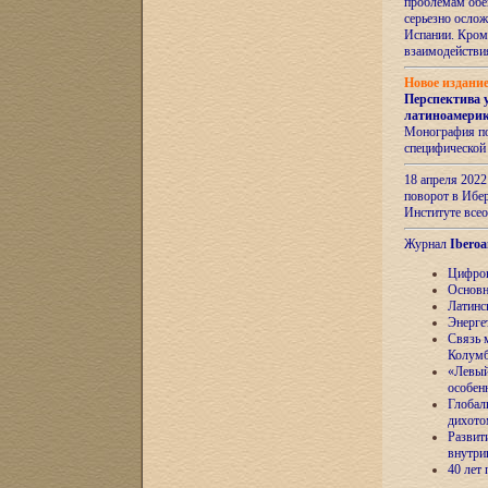
проблемам обе
серьезно ослож
Испании. Кром
взаимодейств
Новое издани
Перспектива 
латиноамери
Монография по
специфической
18 апреля 202
поворот в Ибер
Институте все
Журнал
Iberoa
Цифров
Основн
Латинс
Энерге
Связь 
Колум
«Левый
особен
Глобал
дихото
Развит
внутри
40 лет