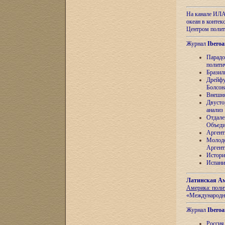
На канале ИЛА
океан в контек
Центром полит
Журнал
Iberoa
Парадо
полити
Бразил
Дрейфу
Болсон
Внешня
Двусто
анализ
Отдале
Объеди
Аргент
Молоде
Аргент
Истори
Испани
Латинская Ам
Америка: поли
«Международн
Журнал
Iberoa
Россия