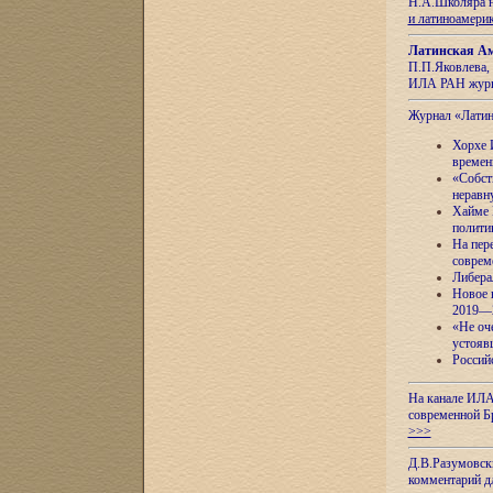
Н.А.Школяра н
и латиноамери
Латинская Ам
П.П.Яковлева, 
ИЛА РАН журн
Журнал «Лати
Хорхе 
времен
«Собст
неравн
Хайме 
полити
На пер
соврем
Либера
Новое 
2019—
«Не оч
устояв
Россий
На канале ИЛА
современной Б
>>>
Д.В.Разумовск
комментарий 