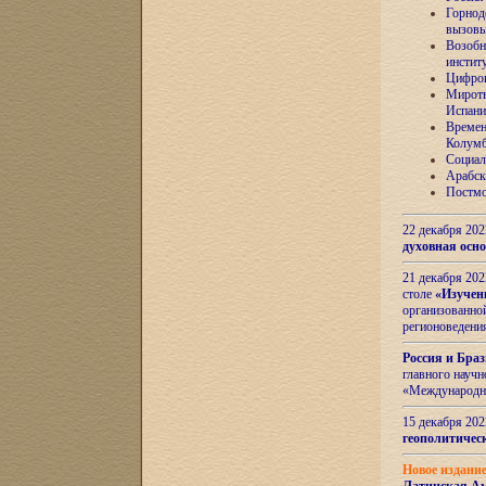
Горнод
вызов
Возобн
инстит
Цифров
Миротв
Испани
Времен
Колумб
Социал
Арабск
Постмо
22 декабря 20
духовная осн
21 декабря 20
столе
«Изучен
организованно
регионоведени
Россия и Бра
главного науч
«Международн
15 декабря 20
геополитическ
Новое издани