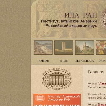
ГЛАВНАЯ
О НАС
ДЕЯТЕЛЬНОСТЬ
СТРУ
Главная
Журнал
"
Лати
Указатель стат
Журнал «Латинс
период 2021-20
Журнал
Iberoa