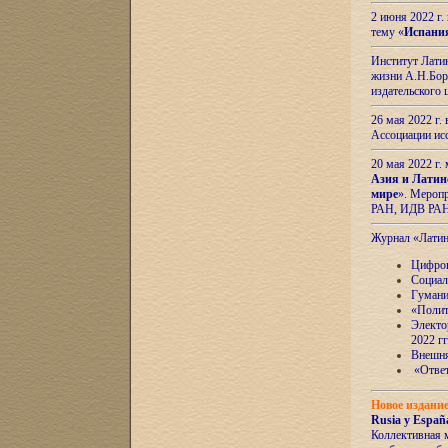
2 июня 2022 г
тему «
Испани
Институт Латин
жизни А.Н.Боро
издательского
26 мая 2022 г
Ассоциации ис
20 мая 2022 г.
Азия и Латин
мире
». Мероп
РАН, ИДВ РА
Журнал «Лати
Цифров
Социал
Гумани
«Полит
Электо
2022 гг
Внешняя
«Ответ
Новое издани
Rusia y España
Коллективная 