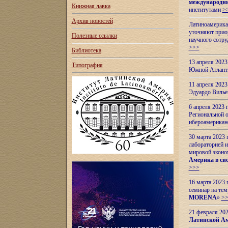
международн
Книжная лавка
институтами
>
Архив новостей
Латиноамерикан
уточняют приор
Полезные ссылки
научного сотр
>>>
Библиотека
13 апреля 202
Типография
Южной Атлант
11 апреля 202
Эдуардо Вилье
6 апреля 2023
Региональной 
ибероамерика
30 марта 2023
лабораторией и
мировой эконо
Америка в сис
>>>
16 марта 2023 
семинар на тем
MORENA
»
>
21 февраля 20
Латинской Ам