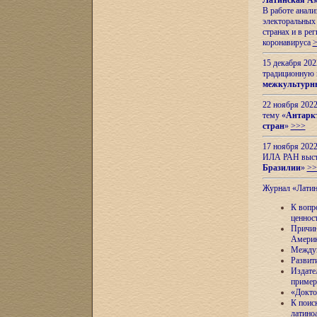
Латинская Ам
В работе анал
электоральных 
странах и в ре
коронавируса
15 декабря 20
традиционную
межкультурны
22 ноября 2022
тему «
Антаркт
стран
»
>>>
17 ноября 2022
ИЛА РАН высту
Бразилии
»
>>
Журнал «Лати
К вопр
ценнос
Причин
Амери
Междун
Развит
Издате
пример
«Докто
К поис
латино