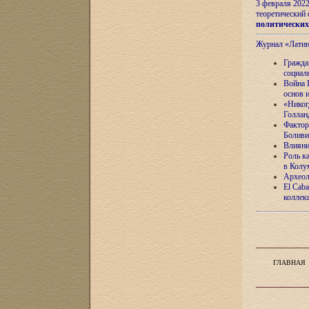
3 февраля 202
теоретический 
политически
Журнал «Лати
Гражда
социал
Война 
основ 
«Никог
Голлан
Фактор
Боливи
Влияни
Роль к
в Колу
Археол
El Caba
коллек
ГЛАВНАЯ