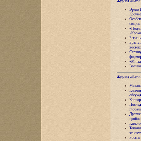
Журнал «Лати
Эрнан 
Косуме
Особен
соврем
«Подли
«Кроко
Регион
Бразил
восток
Сержиу
формир
«Мягка
Военно
Журнал «Лати
Механи
Климат
обсужд
Корпор
Послед
глобал
Древне
пробле
Киноин
Топони
этноку
Россия