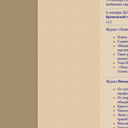
13 сентября 2
необычных кар
6 сентября 20
бразильской г
>>>
Журнал «Лати
Новые 
Социал
«Вакци
перспе
Такие 
коммун
Тема И
«Локус
System 
Журнал
Iberoa
От гео
перефо
От отк
объеди
Евросо
Типоло
Левое д
правой
Мексик
Отноше