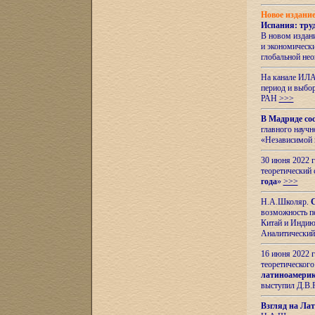
Новое издани
Испания: тру
В новом издан
и экономическ
глобальной не
На канале ИЛА
период и выбо
РАН
>>>
В Мадриде со
главного науч
«Независимой 
30 июня 2022 
теоретический 
года
»
>>>
Н.А.Школяр.
С
возможность пе
Китай и Индию,
Аналитический
16 июня 2022 г
теоретического
латиноамерик
выступил Д.В.
Взгляд на Ла