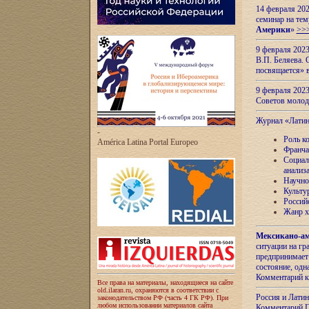
14 февраля 202
семинар на тем
Америки
»
>>
9 февраля 202
В.П. Беляева. 
посвящается» 
9 февраля 2023
Советов моло
Журнал «Лати
-
Роль к
América Latina Portal Europeo
Франча
Социал
анализ
Научно
Культу
Россий
Жанр х
Мексикано-ам
ситуации на г
предпринимает
состояние, одн
Комментарий к
Все права на материалы, находящиеся на сайте
old.ilaran.ru, охраняются в соответствии с
Россия и Лати
законодательством РФ (часть 4 ГК РФ). При
любом использовании материалов сайта
Комментарий П.