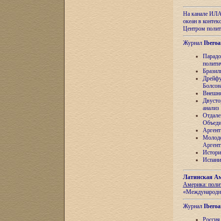
На канале ИЛА
океан в контек
Центром полит
Журнал
Iberoa
Парадо
полити
Бразил
Дрейфу
Болсон
Внешня
Двусто
анализ
Отдале
Объеди
Аргент
Молоде
Аргент
Истори
Испани
Латинская Ам
Америка: поли
«Международн
Журнал
Iberoa
Россия