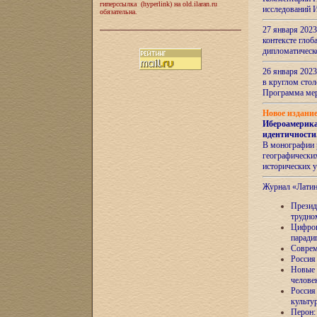
гиперссылка (hyperlink) на old.ilaran.ru
исследований 
обязательна.
27 января 2023
контексте глоб
дипломатическ
26 января 2023
в круглом сто
Программа ме
Новое издани
Ибероамерика
идентичности
В монографии 
географических
исторических 
Журнал «Лати
Президе
трудно
Цифров
паради
Соврем
Россия
Новые 
челове
Россия
культу
Перон: