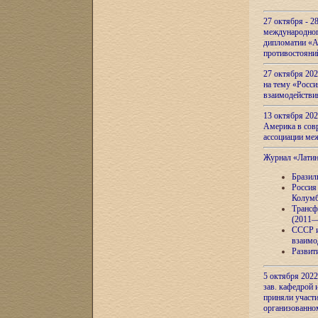
27 октября - 2
международног
дипломатии «А
противостояни
27 октября 20
на тему «Росси
взаимодействи
13 октября 202
Америка в сов
ассоциации ме
Журнал «Лати
Бразил
Россия
Колумб
Трансф
(2011—
СССР и
взаимо
Развит
5 октября 2022
зав. кафедрой
приняли участи
организованно