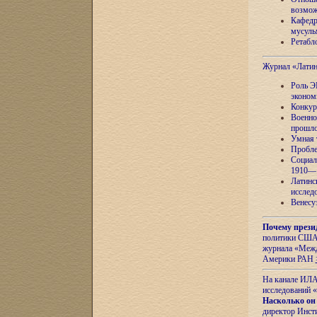
возмож
Кафедр
мусуль
Ретабло
Журнал «Лати
Роль Э
эконом
Конкур
Военно
прошло
Умная 
Пробле
Социал
1910—1
Латинс
исслед
Венесу
Почему прези
политики США 
журнала «Межд
Америки РАН
На канале ИЛА
исследований «
Насколько он
директор Инст