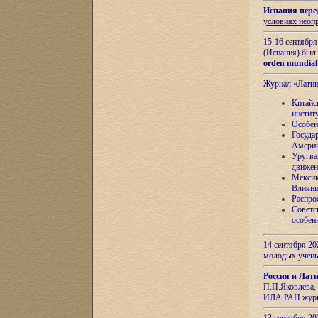
Испания пере
условиях неоп
15-16 сентябр
(Испания) был
orden mundial
Журнал «Лати
Китайс
инстит
Особен
Госуда
Амери
Уругва
движен
Мексик
Влияни
Распро
Советс
особен
14 сентября 20
молодых учён
Россия и Лат
П.П.Яковлева, 
ИЛА РАН журн