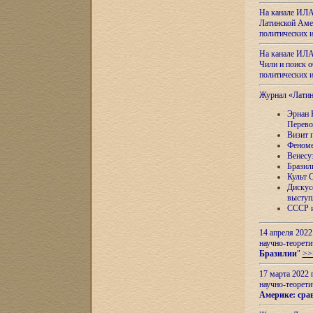
На канале ИЛА
Латинской Амер
политических
На канале ИЛА
Чили и поиск о
политических
Журнал «Лати
Эрнан 
Перево
Визит 
Феноме
Венесу
Бразил
Культ 
Дискус
выступ
СССР и
14 апреля 2022
научно-теорети
Бразилии
"
>>
17 марта 2022 
научно-теорети
Америке: сра