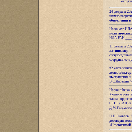
«кругл
24 февраля 202
научно-теорети
обновления в
На канале ИЛА
политических
ИЛА РАН
>>>
11 февраля 202
латиноамерик
спецпредстави
сотрудничест
#2 часть запис
летию
Виктор
выступления и
Э.С.Дабагяна
На youtube ка
Ученого совета
члена-корресп
СССР (РАН) в 1
Д.М.Разумовск
П.П.Яковлев.
договариваетс
«Независимой 