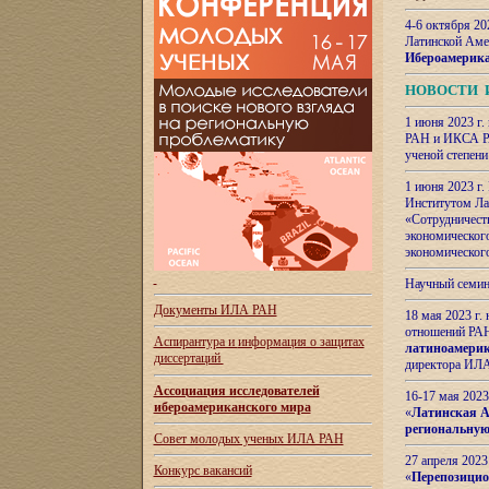
4-6 октября 20
Латинской Аме
Ибероамерика
НОВОСТИ 
1 июня 2023 г.
РАН и ИКСА РА
ученой степени
1 июня 2023 г
Институтом Ла
«Сотрудничеств
экономическог
экономическог
Научный семин
Документы ИЛА РАН
18 мая 2023 г
отношений РАН
Аспирантура и
информация о защитах
латиноамерик
диссертаций
директора ИЛА
Ассоциация исследователей
16-17 мая 202
ибероамериканского мира
«
Латинская Ам
региональную
Совет молодых ученых ИЛА РАН
27 апреля 2023
Конкурс вакансий
«
Перепозицио