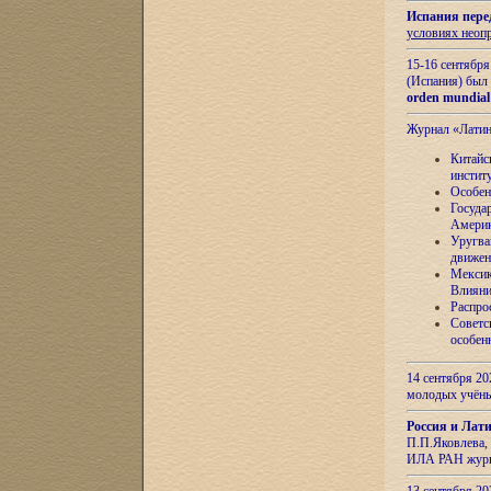
Испания пере
условиях неоп
15-16 сентябр
(Испания) был
orden mundial
Журнал «Лати
Китайс
инстит
Особен
Госуда
Амери
Уругва
движен
Мексик
Влияни
Распро
Советс
особен
14 сентября 20
молодых учён
Россия и Лат
П.П.Яковлева, 
ИЛА РАН журн