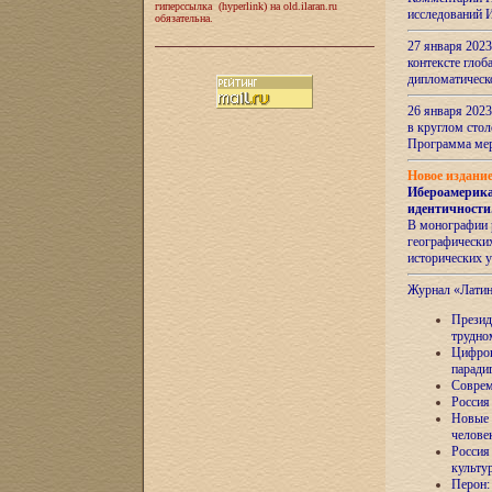
гиперссылка (hyperlink) на old.ilaran.ru
исследований 
обязательна.
27 января 2023
контексте глоб
дипломатическ
26 января 2023
в круглом сто
Программа ме
Новое издани
Ибероамерика
идентичности
В монографии 
географических
исторических 
Журнал «Лати
Президе
трудно
Цифров
паради
Соврем
Россия
Новые 
челове
Россия
культу
Перон: