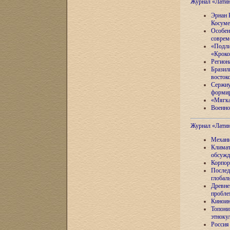
Журнал «Лати
Эрнан 
Косуме
Особен
соврем
«Подли
«Кроко
Регион
Бразил
восток
Сержиу
формир
«Мягка
Военно
Журнал «Лати
Механи
Климат
обсужд
Корпор
Послед
глобал
Древне
пробле
Киноин
Топони
этноку
Россия