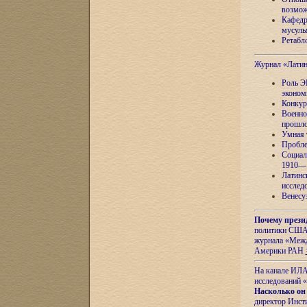
возмож
Кафедр
мусуль
Ретабло
Журнал «Лати
Роль Э
эконом
Конкур
Военно
прошло
Умная 
Пробле
Социал
1910—1
Латинс
исслед
Венесу
Почему прези
политики США 
журнала «Межд
Америки РАН
На канале ИЛА
исследований «
Насколько он
директор Инст