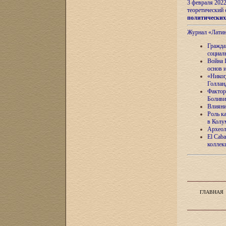
3 февраля 202
теоретический 
политически
Журнал «Лати
Гражда
социал
Война 
основ 
«Никог
Голлан
Фактор
Боливи
Влияни
Роль к
в Колу
Археол
El Caba
коллек
ГЛАВНАЯ