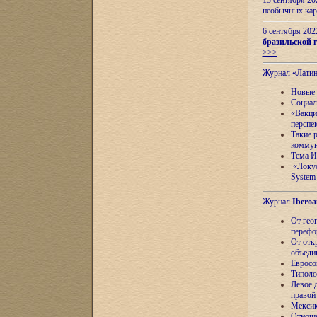
13 сентября 2
необычных кар
6 сентября 20
бразильской г
>>>
Журнал «Лати
Новые 
Социал
«Вакци
перспе
Такие 
коммун
Тема И
«Локус
System 
Журнал
Iberoa
От гео
перефо
От отк
объеди
Евросо
Типоло
Левое д
правой
Мексик
Отноше