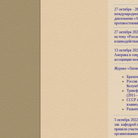
27 октября - 2
международног
дипломатии «А
противостояни
27 октября 20
на тему «Росси
взаимодействи
13 октября 202
Америка в сов
ассоциации ме
Журнал «Лати
Бразил
Россия
Колумб
Трансф
(2011—
СССР и
взаимо
Развит
5 октября 2022
зав. кафедрой
приняли участи
организованно