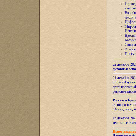
Горнод
вызов
Возобн
инстит
Цифров
Миротв
Испани
Времен
Колумб
Социал
Арабск
Постмо
22 декабря 20
духовная осн
21 декабря 20
столе
«Изучен
организованно
регионоведени
Россия и Бра
главного науч
«Международн
15 декабря 20
геополитическ
Новое издани