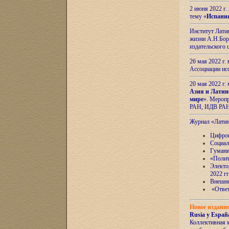
2 июня 2022 г
тему «
Испани
Институт Латин
жизни А.Н.Боро
издательского
26 мая 2022 г
Ассоциации ис
20 мая 2022 г.
Азия и Латин
мире
». Мероп
РАН, ИДВ РА
Журнал «Лати
Цифров
Социал
Гумани
«Полит
Электо
2022 гг
Внешняя
«Ответ
Новое издани
Rusia y España
Коллективная 