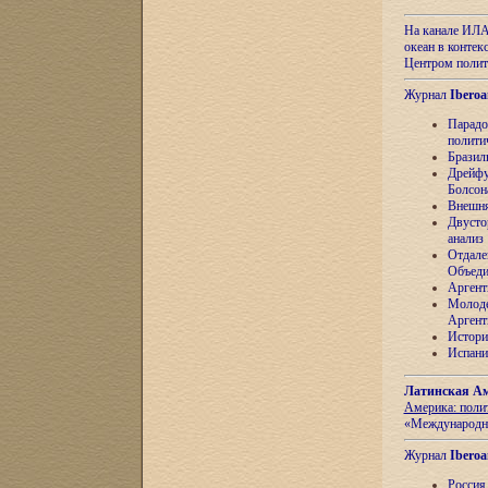
На канале ИЛА
океан в контек
Центром полит
Журнал
Iberoa
Парадо
полити
Бразил
Дрейфу
Болсон
Внешня
Двусто
анализ
Отдале
Объеди
Аргент
Молоде
Аргент
Истори
Испани
Латинская Ам
Америка: поли
«Международн
Журнал
Iberoa
Россия