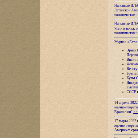
На канале ИЛА
Латинской Амер
политических
На канале ИЛА
Чили и поиск о
политических
Журнал «Лати
Эрнан 
Перево
Визит 
Феноме
Венесу
Бразил
Культ 
Дискус
выступ
СССР и
14 апреля 2022
научно-теорети
Бразилии
"
>>
17 марта 2022 
научно-теорети
Америке: сра