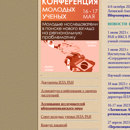
4-6 октября 20
Латинской Аме
Ибероамерика
НОВОСТИ 
1 июня 2023 г.
РАН и ИКСА РА
ученой степени
1 июня 2023 г
Институтом Ла
«Сотрудничеств
экономическог
экономическог
Научный семин
Документы ИЛА РАН
18 мая 2023 г
отношений РАН
Аспирантура и
информация о защитах
латиноамерик
диссертаций
директора ИЛА
Ассоциация исследователей
16-17 мая 202
ибероамериканского мира
«
Латинская Ам
региональную
Совет молодых ученых ИЛА РАН
27 апреля 2023
Конкурс вакансий
«
Перепозицио