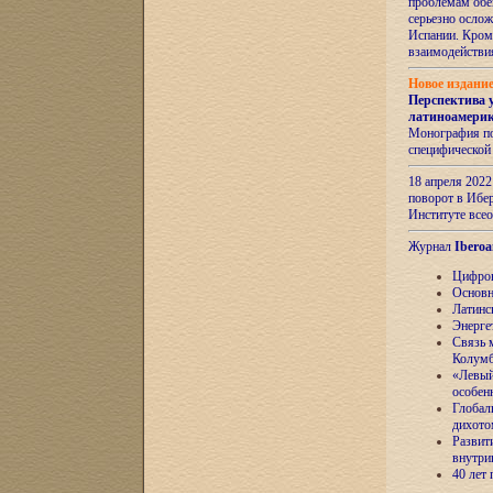
проблемам обе
серьезно ослож
Испании. Кром
взаимодейств
Новое издани
Перспектива 
латиноамери
Монография по
специфической
18 апреля 202
поворот в Ибер
Институте все
Журнал
Iberoa
Цифров
Основн
Латинс
Энерге
Связь 
Колум
«Левый
особен
Глобал
дихото
Развит
внутри
40 лет