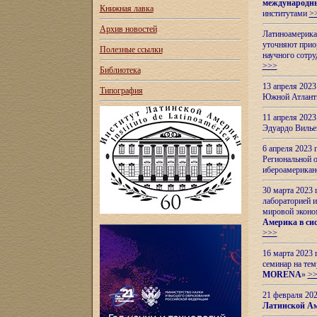
международн
Книжная лавка
институтами
>
Архив новостей
Латиноамерикан
уточняют приор
Полезные ссылки
научного сотр
>>>
Библиотека
13 апреля 202
Типография
Южной Атлант
11 апреля 202
Эдуардо Вилье
6 апреля 2023
Региональной 
ибероамерика
30 марта 2023
лабораторией и
мировой эконо
Америка в сис
>>>
16 марта 2023 
семинар на тем
MORENA
»
>
21 февраля 20
Латинской Ам