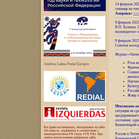
14 февраля 202
семинар на тем
Америки
»
>>
9 февраля 202
В.П. Беляева. 
посвящается» 
9 февраля 2023
Советов моло
Журнал «Лати
-
Роль к
América Latina Portal Europeo
Франча
Социал
анализ
Научно
Культу
Россий
Жанр х
Мексикано-ам
ситуации на г
предпринимает
состояние, одн
Комментарий к
Все права на материалы, находящиеся на сайте
old.ilaran.ru, охраняются в соответствии с
Россия и Лати
законодательством РФ (часть 4 ГК РФ). При
любом использовании материалов сайта
Комментарий П.