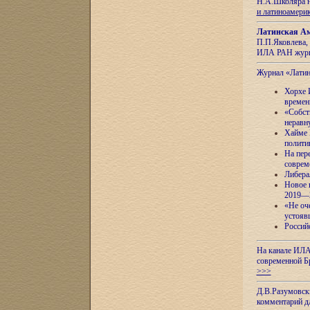
Н.А.Школяра н
и латиноамери
Латинская Ам
П.П.Яковлева, 
ИЛА РАН журн
Журнал «Лати
Хорхе 
времен
«Собст
неравн
Хайме 
полити
На пер
соврем
Либера
Новое 
2019—
«Не оч
устояв
Россий
На канале ИЛА
современной Б
>>>
Д.В.Разумовск
комментарий 