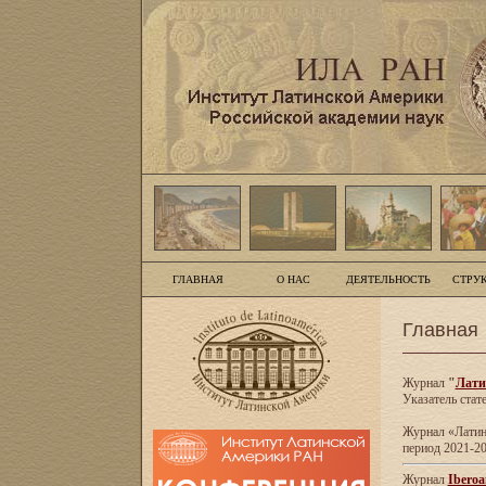
ГЛАВНАЯ
О НАС
ДЕЯТЕЛЬНОСТЬ
СТРУ
Главная
Журнал
"
Лати
Указатель стат
Журнал «Латинс
период 2021-20
Журнал
Iberoa