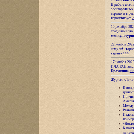
Латинская Ам
В работе анал
электоральных 
странах и в ре
коронавируса
15 декабря 20
традиционную
межкультурны
22 ноября 2022
тему «
Антаркт
стран
»
>>>
17 ноября 2022
ИЛА РАН высту
Бразилии
»
>>
Журнал «Лати
К вопр
ценнос
Причин
Амери
Междун
Развит
Издате
пример
«Докто
К поис
латино