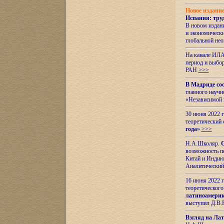
Новое издани
Испания: тру
В новом издан
и экономическ
глобальной не
На канале ИЛА
период и выбо
РАН
>>>
В Мадриде со
главного науч
«Независимой 
30 июня 2022 
теоретический 
года
»
>>>
Н.А.Школяр.
С
возможность пе
Китай и Индию,
Аналитический
16 июня 2022 г
теоретического
латиноамерик
выступил Д.В.
Взгляд на Ла