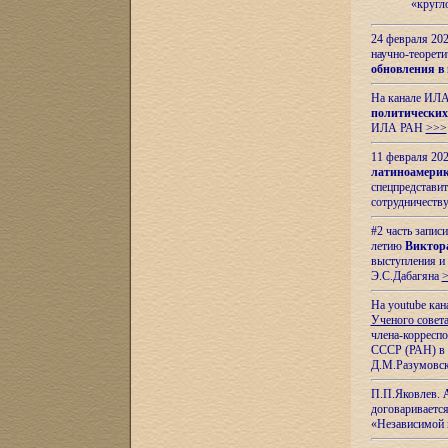
«кругл
24 февраля 202
научно-теорети
обновления в
На канале ИЛА
политических
ИЛА РАН
>>>
11 февраля 202
латиноамерик
спецпредстави
сотрудничест
#2 часть запис
летию
Виктор
выступления и
Э.С.Дабагяна
На youtube ка
Ученого совета
члена-корресп
СССР (РАН) в 1
Д.М.Разумовск
П.П.Яковлев.
договариваетс
«Независимой 