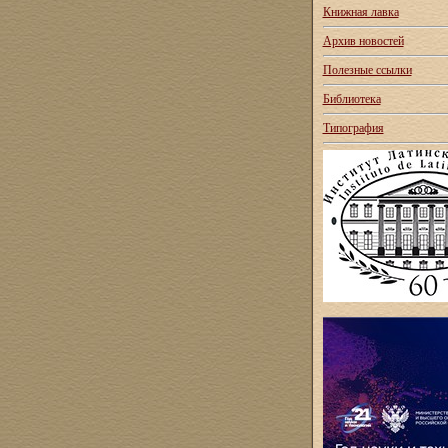
Книжная лавка
Архив новостей
Полезные ссылки
Библиотека
Типография