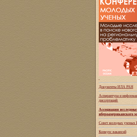
Документы ИЛА РАН
Аспирантура и
информац
диссертаций
Ассоциация исследова
ибероамериканского м
Совет молодых ученых
Конкурс вакансий