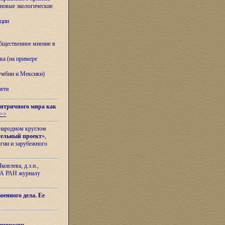
овые экологические
ации
бщественное мнение в
ка (на примере
лумбии и Мексики)
яти
нтричного мира как
>>
ународном круглом
тельный проект
»,
гии и зарубежного
овлева, д.э.н.,
ИЛА РАН журналу
оенного дела. Ее