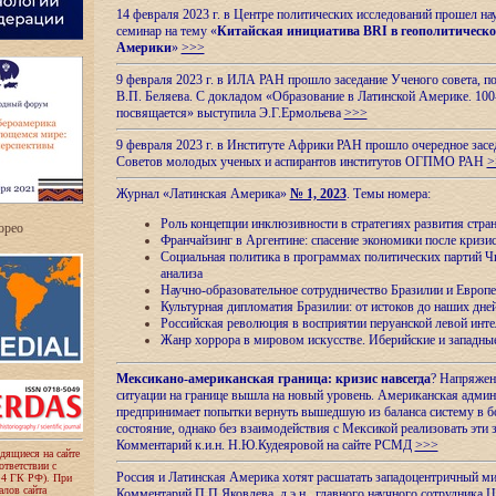
14 февраля 2023 г. в Центре политических исследований прошел на
семинар на тему «
Китайская инициатива BRI в геополитическо
Америки
»
>>>
9 февраля 2023 г. в ИЛА РАН прошло заседание Ученого совета, п
В.П. Беляева. С докладом «Образование в Латинской Америке. 100
посвящается» выступила Э.Г.Ермольева
>>>
9 февраля 2023 г. в Институте Африки РАН прошло очередное засе
Советов молодых ученых и аспирантов институтов ОГПМО РАН
>
Журнал «Латинская Америка»
№ 1, 2023
. Темы номера:
Роль концепции инклюзивности в стратегиях развития стр
ropeo
Франчайзинг в Аргентине: спасение экономики после кризи
Социальная политика в программах политических партий Чи
анализа
Научно-образовательное сотрудничество Бразилии и Европе
Культурная дипломатия Бразилии: от истоков до наших дне
Российская революция в восприятии перуанской левой инт
Жанр хоррора в мировом искусстве. Иберийские и западн
Мексикано-американская граница: кризис навсегда
? Напряжен
ситуации на границе вышла на новый уровень. Американская адми
предпринимает попытки вернуть вышедшую из баланса систему в б
состояние, однако без взаимодействия с Мексикой реализовать эти 
Комментарий к.и.н. Н.Ю.Кудеяровой на сайте РСМД
>>>
одящиеся на сайте
оответствии с
Россия и Латинская Америка хотят расшатать западоцентричный м
 4 ГК РФ). При
лов сайта
Комментарий П.П.Яковлева, д.э.н., главного научного сотрудника 