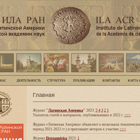
 НАС
ДЕЯТЕЛЬНОСТЬ
СТРУКТУРА
ПУБЛИКАЦИИ
КОНТАКТЫ
КАРТА 
Главная
Журнал
"
Латинская Америка
"
2023:
5
4
3
2
1
Указатель статей и материалов, опубликованных в 2022 г.
>>>
Журнал «Латинская Америка» объявляет о нескольких тематических
период 2021-2022 гг.) и приглашает авторов к участию
>>>
Журнал
Iberoamérica
2023:
1