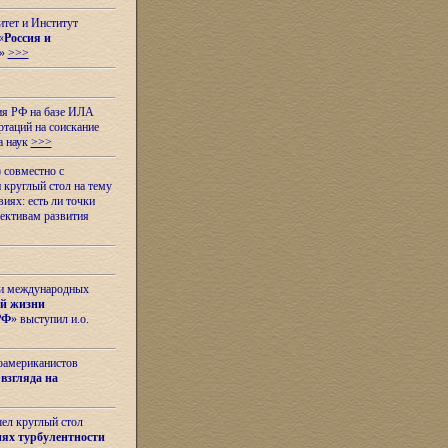
итет и Институт
«
Россия и
»
>>>
ия РФ на базе ИЛА
таций на соискание
а наук
>>>
 совместно с
 круглый стол на тему
иях: есть ли точки
ективам развития
 и международных
ой жизни
РФ
» выступил и.о.
оамериканистов
взгляда на
шел круглый стол
ях турбулентности