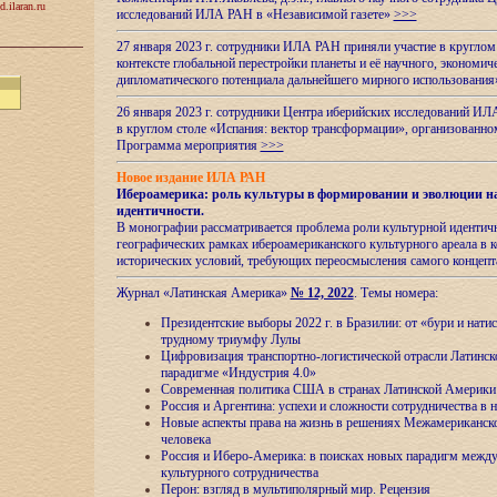
d.ilaran.ru
исследований ИЛА РАН в «Независимой газете»
>>>
27 января 2023 г. сотрудники ИЛА РАН приняли участие в круглом
контексте глобальной перестройки планеты и её научного, экономич
дипломатического потенциала дальнейшего мирного использовани
26 января 2023 г. сотрудники Центра иберийских исследований ИЛ
в круглом столе «Испания: вектор трансформации», организова
Программа мероприятия
>>>
Новое издание ИЛА РАН
Ибероамерика: роль культуры в формировании и эволюции н
идентичности
.
В монографии рассматривается проблема роли культурной идентич
географических рамках ибероамериканского культурного ареала в 
исторических условий, требующих переосмысления самого концепт
Журнал «Латинская Америка»
№ 12, 2022
. Темы номера:
Президентские выборы 2022 г. в Бразилии: от «бури и нати
трудному триумфу Лулы
Цифровизация транспортно-логистической отрасли Латинс
парадигме «Индустрия 4.0»
Современная политика США в странах Латинской Америки 
Россия и Аргентина: успехи и сложности сотрудничества в 
Новые аспекты права на жизнь в решениях Межамериканско
человека
Россия и Иберо-Америка: в поисках новых парадигм межд
культурного сотрудничества
Перон: взгляд в мультиполярный мир. Рецензия