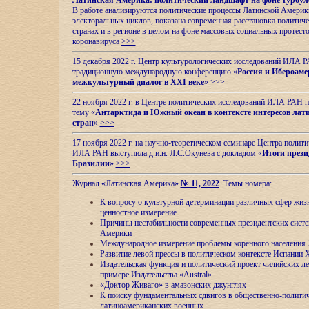
Латинская Америка: политический ландшафт на фоне турбул
В работе анализируются политические процессы Латинской Америки
электоральных циклов, показана современная расстановка политиче
странах и в регионе в целом на фоне массовых социальных протест
коронавируса
>>>
15 декабря 2022 г. Центр культурологических исследований ИЛА 
традиционную международную конференцию «
Россия и Ибероаме
межкультурный диалог в XXI веке
»
>>>
22 ноября 2022 г. в Центре политических исследований ИЛА РАН п
тему «
Антарктида и Южный океан в контексте интересов лат
стран
»
>>>
17 ноября 2022 г. на научно-теоретическом семинаре Центра полит
ИЛА РАН выступила д.и.н. Л.С.Окунева с докладом «
Итоги прези
Бразилии
»
>>>
Журнал «Латинская Америка»
№ 11, 2022
. Темы номера:
К вопросу о культурной детерминации различных сфер жиз
ценностное измерение
Причины нестабильности современных президентских систе
Америки
Международное измерение проблемы коренного населения
Развитие левой прессы в политическом контексте Испании 
Издательская функция и политический проект чилийских л
примере Издательства «Austral»
«Доктор Живаго» в амазонских джунглях
К поиску фундаментальных сдвигов в общественно-полити
латиноамериканских военных