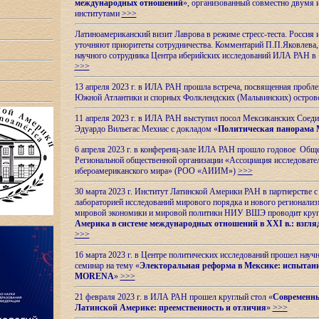
международных отношений
», организованный совместно двумя 
институтами
>>>
Латиноамериканский визит Лаврова в режиме стресс-теста. Россия 
уточняют приоритеты сотрудничества. Комментарий П.П.Яковлева, д
научного сотрудника Центра иберийских исследований ИЛА РАН в 
>>>
13 апреля 2023 г. в ИЛА РАН прошла встреча, посвященная пробл
Южной Атлантики и спорных
Фолклендских (Мальвинских) остро
11 апреля 2023 г. в ИЛА РАН выступил посол Мексиканских Соед
Эдуардо Вильегас Мехиас c докладом «
Политическая панорама 
6 апреля 2023 г. в конференц-зале ИЛА РАН прошло годовое Обще
Региональной общественной организации «Ассоциация исследовате
ибероамериканского мира» (РОО «АИИМ»)
>>>
30 марта 2023 г. Институт Латинской Америки РАН в партнерстве
лабораторией исследований мирового порядка и нового регионализ
мировой экономики и мировой политики НИУ ВШЭ проводит круг
Америка в системе международных отношений в XXI в.: взгляд
>>>
16 марта 2023 г. в Центре политических исследований прошел науч
семинар на тему «
Электоральная реформа в Мексике: испытани
MORENA
»
>>>
21 февраля 2023 г. в ИЛА РАН прошел круглый стол «
Современны
Латинской Америке: преемственность и отличия
»
>>>