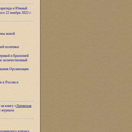
тарктида и Южный
ого 22 ноября 2022 г.
овы новой
ней политики
ерикой и Бразилией
и: количественный
вания Организации
я в России и
 на книгу «
Латинская
е журнала
украинского кризиса