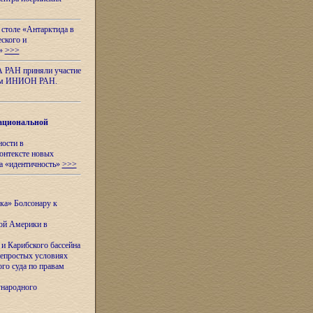
 столе «Антарктида в
еского и
я»
>>>
А РАН приняли участие
нном ИНИОН РАН.
ациональной
ности в
контексте новых
а «идентичность»
>>>
ска» Болсонару к
кой Америки в
и Карибского бассейна
непростых условиях
го суда по правам
ународного