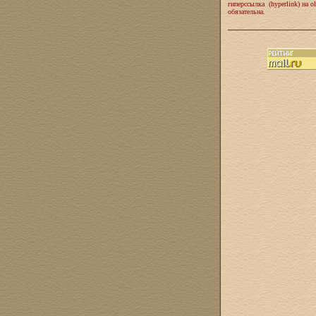
гиперссылка (hyperlink) на ol
обязательна.