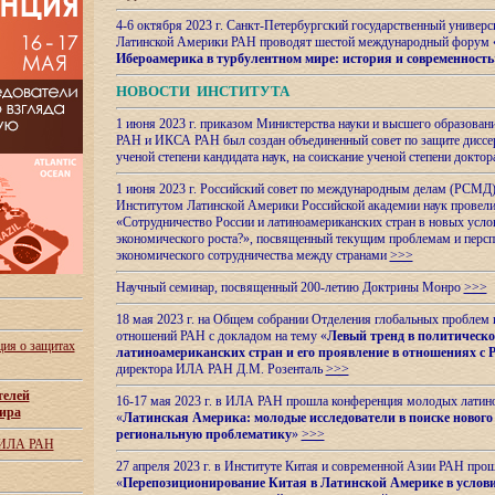
4-6 октября 2023 г. Санкт-Петербургский государственный универс
Латинской Америки РАН проводят шестой международный форум 
Ибероамерика в турбулентном мире: история и современность
НОВОСТИ ИНСТИТУТА
1 июня 2023 г. приказом Министерства науки и высшего образован
РАН и ИКСА РАН был создан объединенный совет по защите диссер
ученой степени кандидата наук, на соискание ученой степени доктор
1 июня 2023 г. Российский совет по международным делам (РСМД)
Институтом Латинской Америки Российской академии наук провели
«Сотрудничество России и латиноамериканских стран в новых услов
экономического роста?», посвященный текущим проблемам и персп
экономического сотрудничества между странами
>>>
Научный семинар, посвященный 200-летию Доктрины Монро
>>>
18 мая 2023 г. на Общем собрании Отделения глобальных проблем
отношений РАН с докладом на тему «
Левый тренд в политическ
ия о защитах
латиноамериканских стран и его проявление в отношениях с 
директора ИЛА РАН Д.М. Розенталь
>>>
телей
16-17 мая 2023 г. в ИЛА РАН прошла конференция молодых латин
ира
«
Латинская Америка: молодые исследователи в поиске нового 
региональную проблематику
»
>>>
 ИЛА РАН
27 апреля 2023 г. в Институте Китая и современной Азии РАН про
«
Перепозиционирование Китая в Латинской
Америке в услови