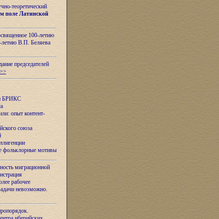
учно-теоретический
м поле Латинской
освященное 100-летию
-летию В.П. Беляева
дание председателей
>>
ан БРИКС
са
ли: опыт контент-
йского союза
й
еллигенции
ые фольклорные мотивы
ность миграционной
нистрация
олее рабочее
задачи невозможно.
иропорядок.
Центра иберийских