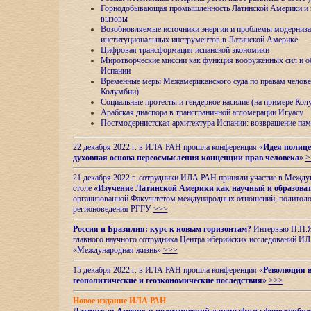
Горнодобывающая промышленность Латинской Америки и н
вызовы
Возобновляемые источники энергии и проблемы модерниз
институциональных инструментов в Латинской Америке
Цифровая трансформация испанской экономики
Миротворческие миссии как функция вооруженных сил и о
Испании
Временные меры Межамериканского суда по правам челове
Колумбии)
Социальные протесты и гендерное насилие (на примере Ко
Арабская диаспора в трансграничной агломерации Игуасу
Постмодернистская архитектура Испании: возвращение пам
22 декабря 2022 г. в ИЛА РАН прошла конференция «
Идея полице
духовная основа переосмысления концепции прав человека
»
>
21 декабря 2022 г. сотрудники ИЛА РАН приняли участие в Межд
столе
«Изучение Латинской Америки как научный и образова
организованной Факультетом международных отношений, политоло
регионоведения
РГГУ
>>>
Россия и Бразилия: курс к новым горизонтам?
Интервью П.П.Як
главного научного сотрудника Центра иберийских исследований 
«Международная жизнь»
>>>
15 декабря 2022 г. в ИЛА РАН прошла конференция «
Революция в
геополитические и геоэкономические последствия
»
>>>
Новое издание ИЛА РАН