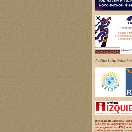
-
América Latina Portal Eu
Все права на материалы, нах
old.ilaran.ru, охраняются в с
законодательством РФ (часть
любом использовании материа