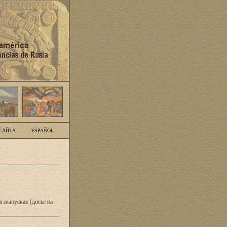
САЙТА
ESPAÑOL
 выпусках (досье на