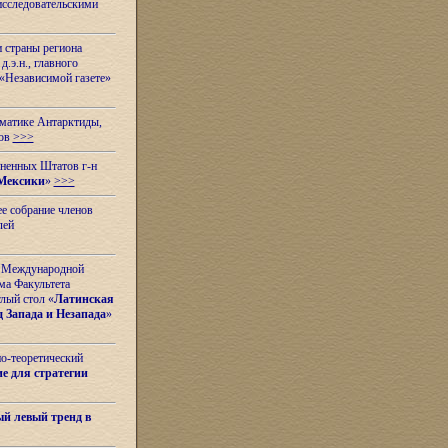
исследовательскими
и страны региона
.э.н., главного
«Независимой газете»
ематике Антарктиды,
вов
>>>
иненных Штатов г-н
Мексики
»
>>>
е собрание членов
лей
 с Международной
ма Факультета
лый стол «
Латинская
 Запада и Незапада
»
но-теоретический
е для стратегии
й левый тренд в