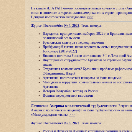
На канале ИЛА РАН можно посмотреть запись круглого стола «Ан
океан в контексте интересов латиноамериканских стран», проведенн
Центром политических исследований
>>>
Журнал
Iberoamérica
№ 4, 2022
. Темы номера:
Парадоксы президентских выборов 2022 г. в Бразилии: выз
политической реальности
Бразильская культура в период пандемии
Дрейфующий гигант: непоследовательность и неудачи внеш
Болсонару (2019-2022)
Внешняя политика России и отношения РФ с Латинской Ам
Двустороннее сотрудничество Бразилии со странами Африк
анализ
Отдаленная возможность? Бразилия и проблема реформиро
Объединенных Наций
Аргентина: политическая панорама на фоне пандемии
Молодежь и коррупция: сравнительный анализ ee восприяти
Аргентине
История Колумбии: взгляд из России
Испания перед новыми вызовами
Латинская Америка в политической турбулентности
. Рецензия
Америка: политический ландшафт на фоне турбулентности
» на сайт
«Международная жизнь»
>>>
Журнал
Iberoamérica
№ 3, 2022
. Темы номера:
Россия и Латинская Америка: устойчивое развитие в свете 