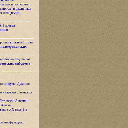
ентности
 и итоги последних
ских сил в различных
ов и пандемии
РАН провел
рика:
рошел круглый стол на
иноамериканских
ических исследований
дентских выборов в
ни социума. Духовно-
м в странах Латинской
 Латинской Америки
XX века
евых в XX веке. На
ческих функциях