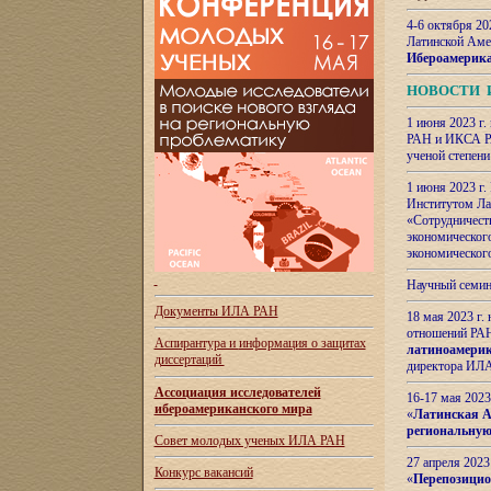
4-6 октября 20
Латинской Аме
Ибероамерика
НОВОСТИ 
1 июня 2023 г.
РАН и ИКСА РА
ученой степени
1 июня 2023 г
Институтом Ла
«Сотрудничеств
экономическог
экономическог
Научный семин
Документы ИЛА РАН
18 мая 2023 г
отношений РАН
Аспирантура и
информация о защитах
латиноамерик
диссертаций
директора ИЛА
Ассоциация исследователей
16-17 мая 202
ибероамериканского мира
«
Латинская Ам
региональную
Совет молодых ученых ИЛА РАН
27 апреля 2023
Конкурс вакансий
«
Перепозицио