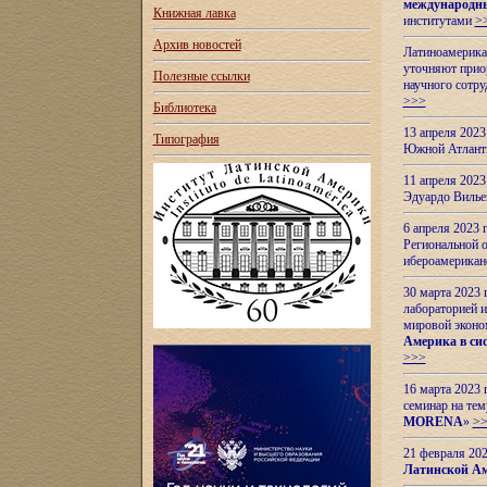
международн
Книжная лавка
институтами
>
Архив новостей
Латиноамерикан
уточняют приор
Полезные ссылки
научного сотр
>>>
Библиотека
13 апреля 202
Типография
Южной Атлант
11 апреля 202
Эдуардо Вилье
6 апреля 2023
Региональной 
ибероамерика
30 марта 2023
лабораторией и
мировой эконо
Америка в сис
>>>
16 марта 2023 
семинар на тем
MORENA
»
>
21 февраля 20
Латинской Ам