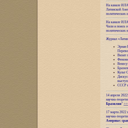
На канале ИЛА
Латинской Амер
политических
На канале ИЛА
Чили и поиск о
политических
Журнал «Лати
Эрнан 
Перево
Визит 
Феноме
Венесу
Бразил
Культ 
Дискус
выступ
СССР и
14 апреля 2022
научно-теорети
Бразилии
"
>>
17 марта 2022 
научно-теорети
Америке: сра