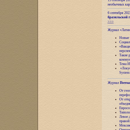
13 сентября 2
необычных кар
6 сентября 20
бразильской г
>>>
Журнал «Лати
Новые 
Социал
«Вакци
перспе
Такие 
коммун
Тема И
«Локус
System 
Журнал
Iberoa
От гео
перефо
От отк
объеди
Евросо
Типоло
Левое д
правой
Мексик
Отноше