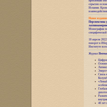
проблемам обе
серьезно ослож
Испании. Кром
взаимодейств
Новое издани
Перспектива 
латиноамери
Монография по
специфической
18 апреля 202
поворот в Ибер
Институте все
Журнал
Iberoa
Цифров
Основн
Латинс
Энерге
Связь 
Колум
«Левый
особен
Глобал
дихото
Развит
внутри
40 лет