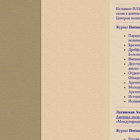
На канале ИЛА
океан в контек
Центром полит
Журнал
Iberoa
Парадо
полити
Бразил
Дрейфу
Болсон
Внешня
Двусто
анализ
Отдале
Объеди
Аргент
Молоде
Аргент
Истори
Испани
Латинская Ам
Америка: поли
«Международн
Журнал
Iberoa
Россия