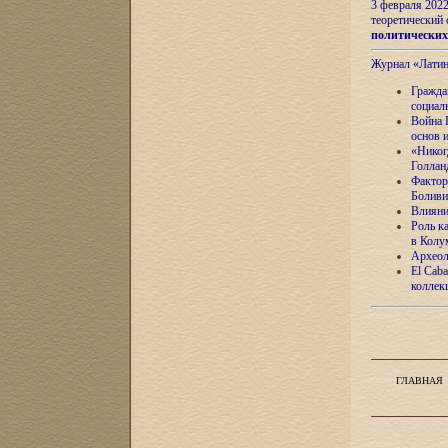
3 февраля 202
теоретический 
политически
Журнал «Лати
Гражда
социал
Война 
основ 
«Никог
Голлан
Фактор
Боливи
Влияни
Роль к
в Колу
Археол
El Caba
коллек
ГЛАВНАЯ