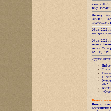
2 июня 2022 г
тему «
Испани
Институт Латин
жизни А.Н.Боро
издательского
26 мая 2022 г
Ассоциации ис
20 мая 2022 г.
Азия и Латин
мире
». Мероп
РАН, ИДВ РА
Журнал «Лати
Цифров
Социал
Гумани
«Полит
Электо
2022 гг
Внешняя
«Ответ
Новое издани
Rusia y España
Коллективная 