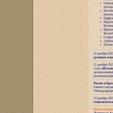
Горнод
вызов
Возобн
инстит
Цифров
Миротв
Испани
Времен
Колумб
Социал
Арабск
Постмо
22 декабря 20
духовная осн
21 декабря 20
столе
«Изучен
организованно
регионоведени
Россия и Бра
главного науч
«Международн
15 декабря 20
геополитическ
Новое издани