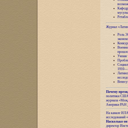
возмож
Кафедр
мусуль
Ретабло
Журнал «Лати
Роль Э
эконом
Конкур
Военно
прошло
Умная 
Пробле
Социал
1910—1
Латинс
исслед
Венесу
Почему прези
политики США 
журнала «Межд
Америки РАН
На канале ИЛА
исследований «
Насколько он
директор Инст