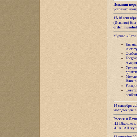
Испания пере
условиях неоп
15-16 сентябр
(Испания) был
orden mundial
Журнал «Лати
Китайс
инстит
Особен
Госуда
Амери
Уругва
движен
Мексик
Влияни
Распро
Советс
особен
14 сентября 20
молодых учён
Россия и Лат
П.П.Яковлева, 
ИЛА РАН журн