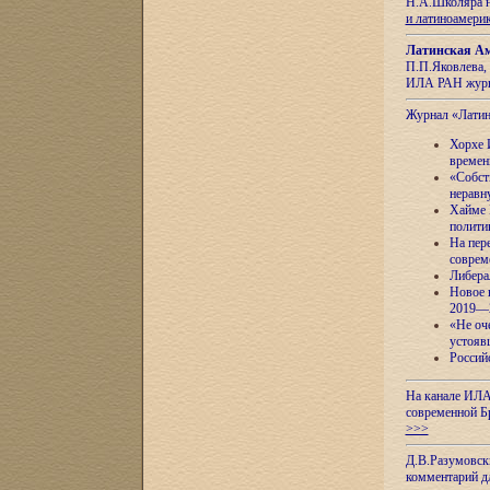
Н.А.Школяра н
и латиноамери
Латинская Ам
П.П.Яковлева, 
ИЛА РАН журн
Журнал «Лати
Хорхе 
времен
«Собст
неравн
Хайме 
полити
На пер
соврем
Либера
Новое 
2019—
«Не оч
устояв
Россий
На канале ИЛА
современной Б
>>>
Д.В.Разумовск
комментарий 