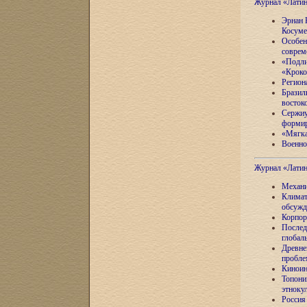
Журнал «Лати
Эрнан 
Косуме
Особен
соврем
«Подли
«Кроко
Регион
Бразил
восток
Сержиу
формир
«Мягка
Военно
Журнал «Лати
Механи
Климат
обсужд
Корпор
Послед
глобал
Древне
пробле
Киноин
Топони
этноку
Россия