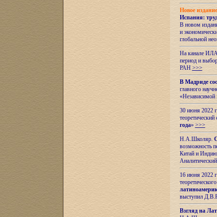
Новое издани
Испания: тру
В новом издан
и экономическ
глобальной не
На канале ИЛА
период и выбо
РАН
>>>
В Мадриде со
главного науч
«Независимой 
30 июня 2022 
теоретический 
года
»
>>>
Н.А.Школяр.
С
возможность пе
Китай и Индию,
Аналитический
16 июня 2022 г
теоретического
латиноамерик
выступил Д.В.
Взгляд на Ла