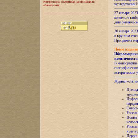
гиперссылка (hyperlink) на old.ilaran.ru
исследований 
обязательна.
27 января 2023
контексте глоб
дипломатическ
26 января 2023
в круглом сто
Программа ме
Новое издани
Ибероамерика
идентичности
В монографии 
географических
исторических 
Журнал «Лати
Президе
трудно
Цифров
паради
Соврем
Россия
Новые 
челове
Россия
культу
Перон: