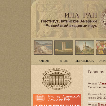
ГЛАВНАЯ
О НАС
ДЕЯТЕЛЬНОСТЬ
СТРУ
Главная
Журнал
"
Лати
Указатель стат
Журнал «Латинс
период 2021-20
Журнал
Iberoa