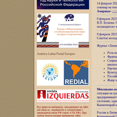
14 февраля 202
семинар на тем
Америки
»
>>
9 февраля 202
В.П. Беляева. 
посвящается» 
9 февраля 2023
Советов моло
Журнал «Лати
-
Роль к
América Latina Portal Europeo
Франча
Социал
анализ
Научно
Культу
Россий
Жанр х
Мексикано-ам
ситуации на г
предпринимает
состояние, одн
Комментарий к
Все права на материалы, находящиеся на сайте
old.ilaran.ru, охраняются в соответствии с
Россия и Лати
законодательством РФ (часть 4 ГК РФ). При
любом использовании материалов сайта
Комментарий П.