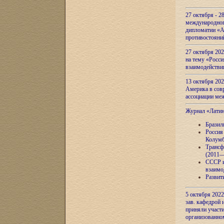
27 октября - 2
международног
дипломатии «А
противостояни
27 октября 20
на тему «Росси
взаимодействи
13 октября 202
Америка в сов
ассоциации ме
Журнал «Лати
Бразил
Россия
Колумб
Трансф
(2011—
СССР и
взаимо
Развит
5 октября 2022
зав. кафедрой
приняли участи
организованно