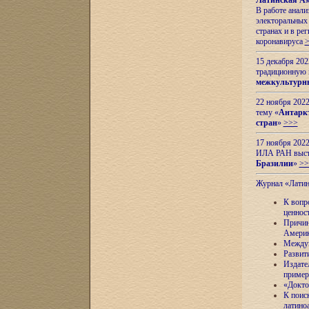
Латинская Ам
В работе анал
электоральных 
странах и в ре
коронавируса
15 декабря 20
традиционную
межкультурны
22 ноября 2022
тему «
Антаркт
стран
»
>>>
17 ноября 2022
ИЛА РАН высту
Бразилии
»
>>
Журнал «Лати
К вопр
ценнос
Причин
Амери
Междун
Развит
Издате
пример
«Докто
К поис
латино