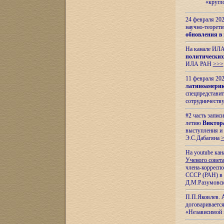
«кругл
24 февраля 202
научно-теорети
обновления в
На канале ИЛА
политических
ИЛА РАН
>>>
11 февраля 202
латиноамерик
спецпредстави
сотрудничест
#2 часть запис
летию
Виктор
выступления и
Э.С.Дабагяна
На youtube ка
Ученого совета
члена-корресп
СССР (РАН) в 1
Д.М.Разумовск
П.П.Яковлев.
договариваетс
«Независимой 