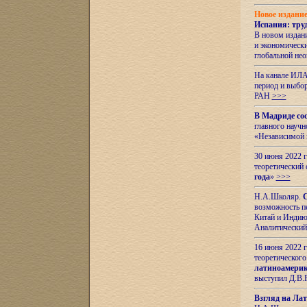
Новое издани
Испания: тру
В новом издан
и экономическ
глобальной не
На канале ИЛА
период и выбо
РАН
>>>
В Мадриде со
главного науч
«Независимой 
30 июня 2022 
теоретический 
года
»
>>>
Н.А.Школяр.
С
возможность пе
Китай и Индию,
Аналитический
16 июня 2022 г
теоретического
латиноамерик
выступил Д.В.
Взгляд на Ла