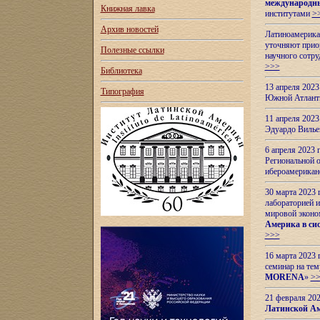
международн
Книжная лавка
институтами
>
Архив новостей
Латиноамерикан
уточняют приор
Полезные ссылки
научного сотр
>>>
Библиотека
13 апреля 202
Типография
Южной Атлант
11 апреля 202
Эдуардо Вилье
6 апреля 2023
Региональной 
ибероамерика
30 марта 2023
лабораторией и
мировой эконо
Америка в сис
>>>
16 марта 2023 
семинар на тем
MORENA
»
>
21 февраля 20
Латинской Ам