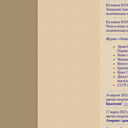
На канале ИЛА
Латинской Амер
политических
На канале ИЛА
Чили и поиск о
политических
Журнал «Лати
Эрнан 
Перево
Визит 
Феноме
Венесу
Бразил
Культ 
Дискус
выступ
СССР и
14 апреля 2022
научно-теорети
Бразилии
"
>>
17 марта 2022 
научно-теорети
Америке: сра