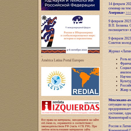
14 февраля 202
семинар на тем
Америки
»
>>
9 февраля 202
В.П. Беляева. 
посвящается» 
9 февраля 2023
Советов моло
Журнал «Лати
-
Роль к
América Latina Portal Europeo
Франча
Социал
анализ
Научно
Культу
Россий
Жанр х
Мексикано-ам
ситуации на г
предпринимает
состояние, одн
Комментарий к
Все права на материалы, находящиеся на сайте
old.ilaran.ru, охраняются в соответствии с
Россия и Лати
законодательством РФ (часть 4 ГК РФ). При
любом использовании материалов сайта
Комментарий П.