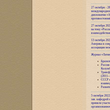
27 октября - 2
международног
дипломатии «А
противостояни
27 октября 20
на тему «Росси
взаимодействи
13 октября 202
Америка в сов
ассоциации ме
Журнал «Лати
Бразил
Россия
Колумб
Трансф
(2011—
СССР и
взаимо
Развит
5 октября 2022
зав. кафедрой
приняли участи
организованно