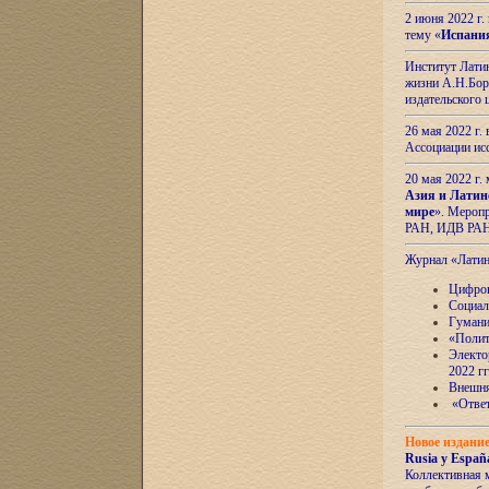
2 июня 2022 г
тему «
Испани
Институт Латин
жизни А.Н.Боро
издательского
26 мая 2022 г
Ассоциации ис
20 мая 2022 г.
Азия и Латин
мире
». Мероп
РАН, ИДВ РА
Журнал «Лати
Цифров
Социал
Гумани
«Полит
Электо
2022 гг
Внешняя
«Ответ
Новое издани
Rusia y España
Коллективная 