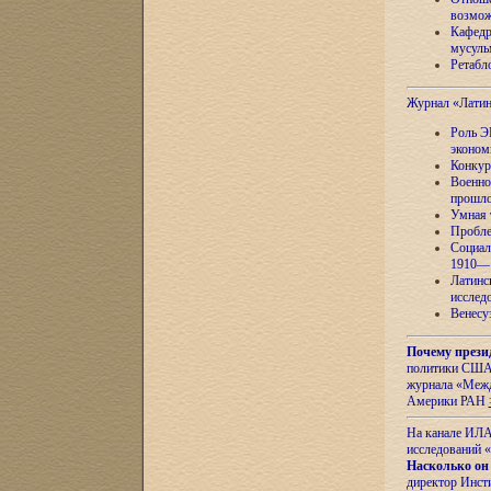
возмож
Кафедр
мусуль
Ретабло
Журнал «Лати
Роль Э
эконом
Конкур
Военно
прошло
Умная 
Пробле
Социал
1910—1
Латинс
исслед
Венесу
Почему прези
политики США 
журнала «Межд
Америки РАН
На канале ИЛА
исследований «
Насколько он
директор Инст