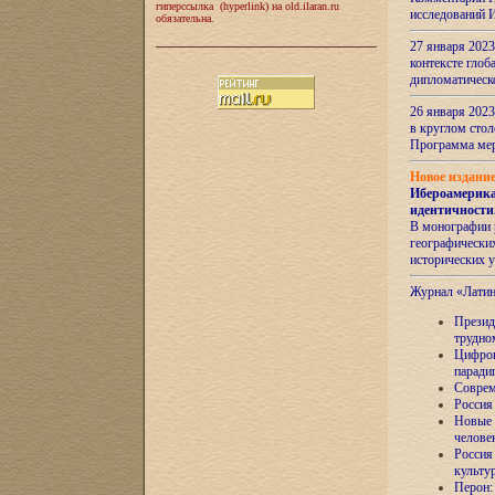
гиперссылка (hyperlink) на old.ilaran.ru
исследований 
обязательна.
27 января 2023
контексте глоб
дипломатическ
26 января 2023
в круглом сто
Программа ме
Новое издани
Ибероамерика
идентичности
В монографии 
географических
исторических 
Журнал «Лати
Президе
трудно
Цифров
паради
Соврем
Россия
Новые 
челове
Россия
культу
Перон: