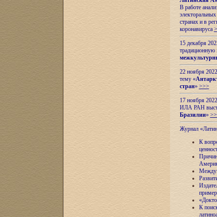
Латинская Ам
В работе анал
электоральных 
странах и в ре
коронавируса
15 декабря 20
традиционную
межкультурны
22 ноября 2022
тему «
Антаркт
стран
»
>>>
17 ноября 2022
ИЛА РАН высту
Бразилии
»
>>
Журнал «Лати
К вопр
ценнос
Причин
Амери
Междун
Развит
Издате
пример
«Докто
К поис
латино