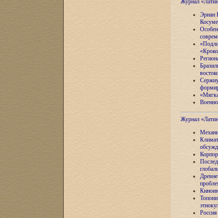
Журнал «Лати
Эрнан 
Косуме
Особен
соврем
«Подли
«Кроко
Регион
Бразил
восток
Сержиу
формир
«Мягка
Военно
Журнал «Лати
Механи
Климат
обсужд
Корпор
Послед
глобал
Древне
пробле
Киноин
Топони
этноку
Россия