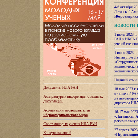
4-6 октября 20
Латинской Аме
Ибероамерика
НОВОСТИ 
1 июня 2023 г.
РАН и ИКСА РА
ученой степени
1 июня 2023 г
Институтом Ла
«Сотрудничеств
экономическог
экономическог
Научный семин
Документы ИЛА РАН
18 мая 2023 г
отношений РАН
Аспирантура и
информация о защитах
латиноамерик
диссертаций
директора ИЛА
Ассоциация исследователей
16-17 мая 202
ибероамериканского мира
«
Латинская Ам
региональную
Совет молодых ученых ИЛА РАН
27 апреля 2023
Конкурс вакансий
«
Перепозицио