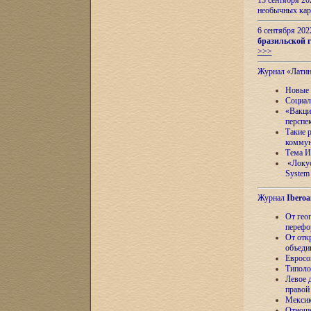
13 сентября 2
необычных кар
6 сентября 20
бразильской г
>>>
Журнал «Лати
Новые 
Социал
«Вакци
перспе
Такие 
коммун
Тема И
«Локус
System 
Журнал
Iberoa
От гео
перефо
От отк
объеди
Евросо
Типоло
Левое д
правой
Мексик
Отноше