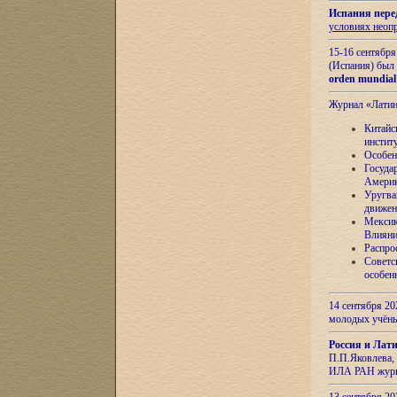
Испания пере
условиях неоп
15-16 сентябр
(Испания) был
orden mundial
Журнал «Лати
Китайс
инстит
Особен
Госуда
Амери
Уругва
движен
Мексик
Влияни
Распро
Советс
особен
14 сентября 20
молодых учён
Россия и Лат
П.П.Яковлева, 
ИЛА РАН журн