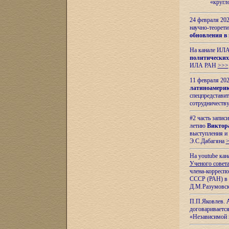
«кругл
24 февраля 202
научно-теорети
обновления в
На канале ИЛА
политических
ИЛА РАН
>>>
11 февраля 202
латиноамерик
спецпредстави
сотрудничест
#2 часть запис
летию
Виктор
выступления и
Э.С.Дабагяна
На youtube ка
Ученого совета
члена-корресп
СССР (РАН) в 1
Д.М.Разумовск
П.П.Яковлев.
договариваетс
«Независимой 