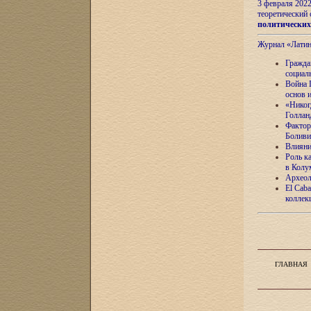
3 февраля 202
теоретический 
политически
Журнал «Лати
Гражда
социал
Война 
основ 
«Никог
Голлан
Фактор
Боливи
Влияни
Роль к
в Колу
Археол
El Caba
коллек
ГЛАВНАЯ