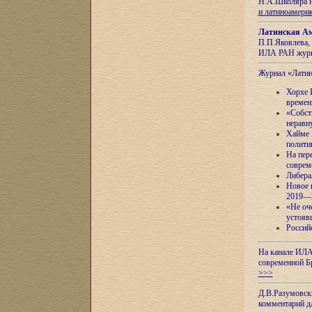
Н.А.Школяра н
и латиноамери
Латинская Ам
П.П.Яковлева, 
ИЛА РАН журн
Журнал «Лати
Хорхе 
времен
«Собст
неравн
Хайме 
полити
На пер
соврем
Либера
Новое 
2019—
«Не оч
устояв
Россий
На канале ИЛА
современной Б
>>>
Д.В.Разумовск
комментарий 