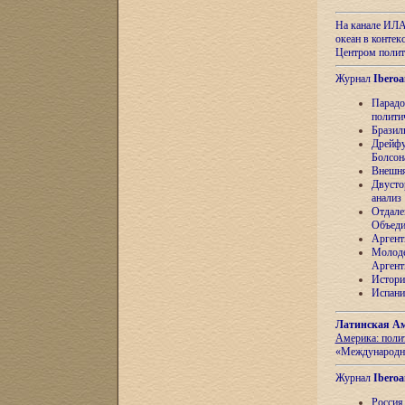
На канале ИЛА
океан в контек
Центром полит
Журнал
Iberoa
Парадо
полити
Бразил
Дрейфу
Болсон
Внешня
Двусто
анализ
Отдале
Объеди
Аргент
Молоде
Аргент
Истори
Испани
Латинская Ам
Америка: поли
«Международн
Журнал
Iberoa
Россия