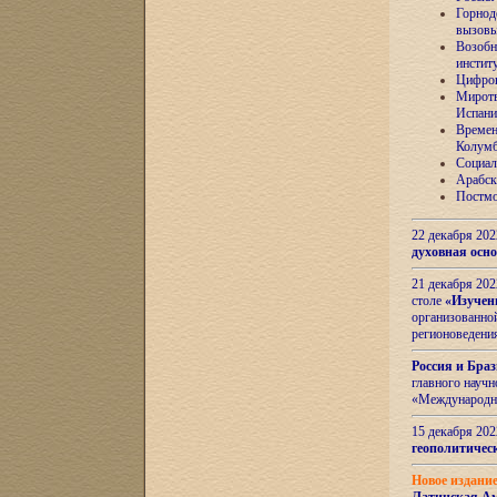
Горнод
вызов
Возобн
инстит
Цифров
Миротв
Испани
Времен
Колумб
Социал
Арабск
Постмо
22 декабря 20
духовная осн
21 декабря 20
столе
«Изучен
организованно
регионоведени
Россия и Бра
главного науч
«Международн
15 декабря 20
геополитическ
Новое издани