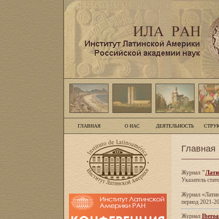
ГЛАВНАЯ
О НАС
ДЕЯТЕЛЬНОСТЬ
СТРУ
Главная
Журнал
"
Лати
Указатель стат
Журнал «Латинс
период 2021-20
Журнал
Iberoa