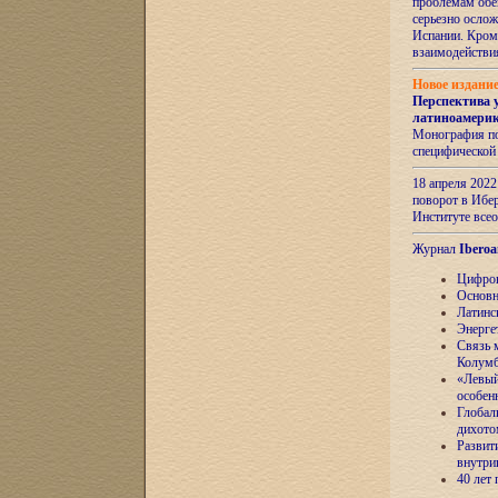
проблемам обе
серьезно ослож
Испании. Кром
взаимодейств
Новое издани
Перспектива 
латиноамери
Монография по
специфической
18 апреля 202
поворот в Ибер
Институте все
Журнал
Iberoa
Цифров
Основн
Латинс
Энерге
Связь 
Колум
«Левый
особен
Глобал
дихото
Развит
внутри
40 лет