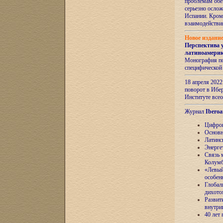
проблемам обе
серьезно ослож
Испании. Кром
взаимодейств
Новое издани
Перспектива 
латиноамери
Монография по
специфической
18 апреля 202
поворот в Ибер
Институте все
Журнал
Iberoa
Цифров
Основн
Латинс
Энерге
Связь 
Колум
«Левый
особен
Глобал
дихото
Развит
внутри
40 лет