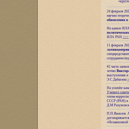
«кругл
24 февраля 202
научно-теорети
обновления в
На канале ИЛА
политических
ИЛА РАН
>>>
11 февраля 202
латиноамерик
спецпредстави
сотрудничест
#2 часть запис
летию
Виктор
выступления и
Э.С.Дабагяна
На youtube ка
Ученого совета
члена-корресп
СССР (РАН) в 1
Д.М.Разумовск
П.П.Яковлев.
договариваетс
«Независимой 