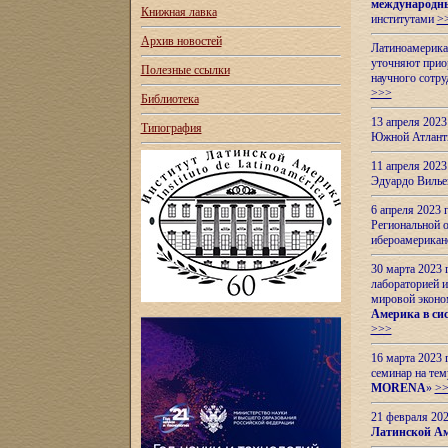
международн
Книжная лавка
институтами
>
Архив новостей
Латиноамерикан
уточняют приор
Полезные ссылки
научного сотр
>>>
Библиотека
13 апреля 202
Типография
Южной Атлант
11 апреля 202
Эдуардо Вилье
6 апреля 2023
Региональной 
ибероамерика
30 марта 2023
лабораторией и
мировой эконо
Америка в сис
>>>
16 марта 2023 
семинар на тем
MORENA
»
>
21 февраля 20
Латинской Ам