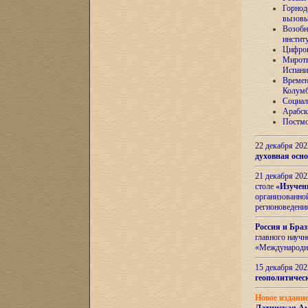
Горнод
вызов
Возобн
инстит
Цифров
Миротв
Испани
Времен
Колумб
Социал
Арабск
Постмо
22 декабря 20
духовная осн
21 декабря 20
столе
«Изучен
организованно
регионоведени
Россия и Бра
главного науч
«Международн
15 декабря 20
геополитическ
Новое издани