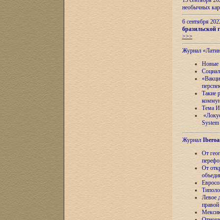
13 сентября 2
необычных кар
6 сентября 20
бразильской г
>>>
Журнал «Лати
Новые 
Социал
«Вакци
перспе
Такие 
коммун
Тема И
«Локус
System 
Журнал
Iberoa
От гео
перефо
От отк
объеди
Евросо
Типоло
Левое д
правой
Мексик
Отноше