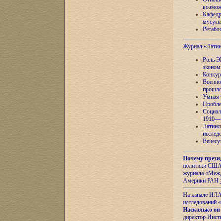
возмож
Кафедр
мусуль
Ретабло
Журнал «Лати
Роль Э
эконом
Конкур
Военно
прошло
Умная 
Пробле
Социал
1910—1
Латинс
исслед
Венесу
Почему прези
политики США 
журнала «Межд
Америки РАН
На канале ИЛА
исследований «
Насколько он
директор Инст