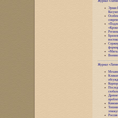
Журнал «Лати
Эрнан 
Косуме
Особен
соврем
«Подли
«Кроко
Регион
Бразил
восток
Сержиу
формир
«Мягка
Военно
Журнал «Лати
Механи
Климат
обсужд
Корпор
Послед
глобал
Древне
пробле
Киноин
Топони
этноку
Россия