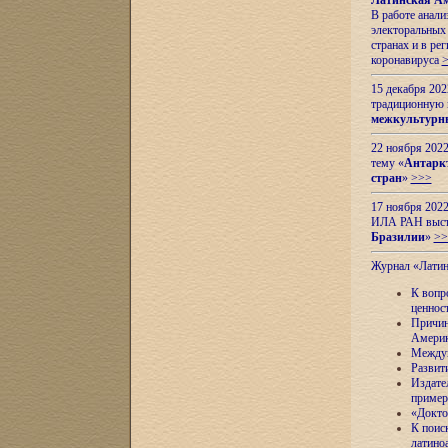
Латинская Ам
В работе анал
электоральных 
странах и в ре
коронавируса
15 декабря 20
традиционную
межкультурны
22 ноября 2022
тему «
Антаркт
стран
»
>>>
17 ноября 2022
ИЛА РАН высту
Бразилии
»
>>
Журнал «Лати
К вопр
ценнос
Причин
Амери
Междун
Развит
Издате
пример
«Докто
К поис
латино