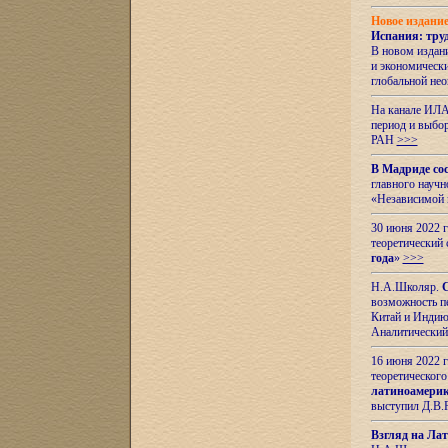
Новое издани
Испания: тру
В новом издан
и экономическ
глобальной не
На канале ИЛА
период и выбо
РАН
>>>
В Мадриде со
главного науч
«Независимой 
30 июня 2022 
теоретический 
года
»
>>>
Н.А.Школяр.
С
возможность пе
Китай и Индию,
Аналитический
16 июня 2022 г
теоретического
латиноамерик
выступил Д.В.
Взгляд на Ла