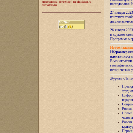
гиперссылка (hyperlink) на old.ilaran.ru
исследований 
обязательна.
27 января 2023
контексте глоб
дипломатическ
26 января 2023
в круглом сто
Программа ме
Новое издани
Ибероамерика
идентичности
В монографии 
географических
исторических 
Журнал «Лати
Президе
трудно
Цифров
паради
Соврем
Россия
Новые 
челове
Россия
культу
Перон: