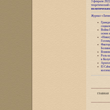
3 февраля 202
теоретический 
политически
Журнал «Лати
Гражда
социал
Война 
основ 
«Никог
Голлан
Фактор
Боливи
Влияни
Роль к
в Колу
Археол
El Caba
коллек
ГЛАВНАЯ