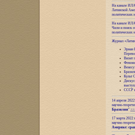
На канале ИЛА
Латинской Амер
политических
На канале ИЛА
Чили и поиск о
политических
Журнал «Лати
Эрнан 
Перево
Визит 
Феноме
Венесу
Бразил
Культ 
Дискус
выступ
СССР и
14 апреля 2022
научно-теорети
Бразилии
"
>>
17 марта 2022 
научно-теорети
Америке: сра