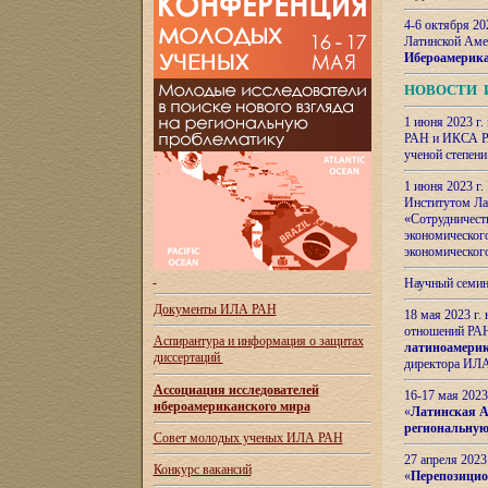
4-6 октября 20
Латинской Аме
Ибероамерика
НОВОСТИ 
1 июня 2023 г.
РАН и ИКСА РА
ученой степени
1 июня 2023 г
Институтом Ла
«Сотрудничеств
экономическог
экономическог
Научный семин
Документы ИЛА РАН
18 мая 2023 г
отношений РАН
Аспирантура и
информация о защитах
латиноамерик
диссертаций
директора ИЛА
Ассоциация исследователей
16-17 мая 202
ибероамериканского мира
«
Латинская Ам
региональную
Совет молодых ученых ИЛА РАН
27 апреля 2023
Конкурс вакансий
«
Перепозицио