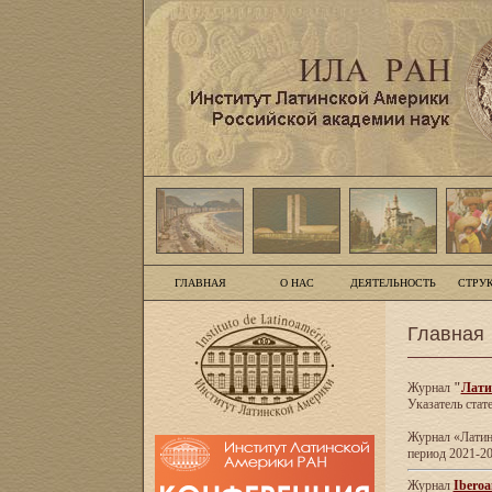
ГЛАВНАЯ
О НАС
ДЕЯТЕЛЬНОСТЬ
СТРУ
Главная
Журнал
"
Лати
Указатель стат
Журнал «Латинс
период 2021-20
Журнал
Iberoa