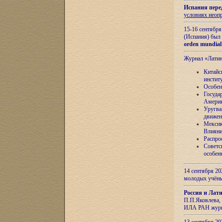
Испания пере
условиях неоп
15-16 сентябр
(Испания) был
orden mundial
Журнал «Лати
Китайс
инстит
Особен
Госуда
Амери
Уругва
движен
Мексик
Влияни
Распро
Советс
особен
14 сентября 20
молодых учён
Россия и Лат
П.П.Яковлева, 
ИЛА РАН журн