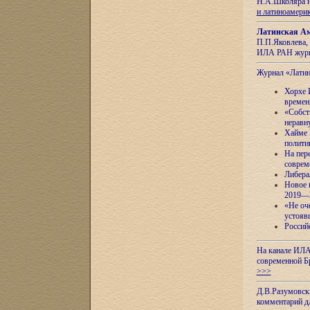
Н.А.Школяра н
и латиноамери
Латинская Ам
П.П.Яковлева, 
ИЛА РАН журн
Журнал «Лати
Хорхе 
времен
«Собст
неравн
Хайме 
полити
На пер
соврем
Либера
Новое 
2019—
«Не оч
устояв
Россий
На канале ИЛА
современной Б
>>>
Д.В.Разумовск
комментарий 