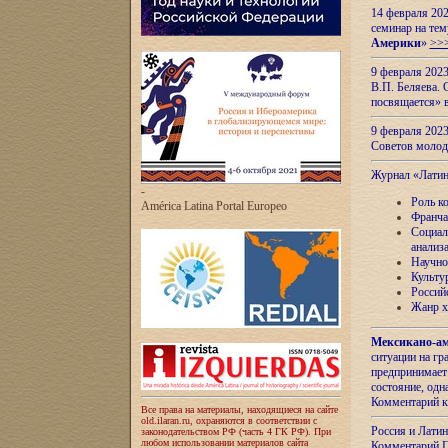
14 февраля 202
семинар на тем
Америки
»
>>
9 февраля 202
В.П. Беляева. 
посвящается» 
9 февраля 2023
Советов моло
Журнал «Лати
-
Роль к
América Latina Portal Europeo
Франча
Социал
анализ
Научно
Культу
Россий
Жанр х
Мексикано-ам
ситуации на г
предпринимает
состояние, одн
Комментарий к
Все права на материалы, находящиеся на сайте
old.ilaran.ru, охраняются в соответствии с
Россия и Лати
законодательством РФ (часть 4 ГК РФ). При
любом использовании материалов сайта
Комментарий П.