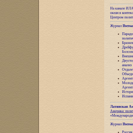
На канале ИЛА
океан в контек
Центром полит
Журнал
Iberoa
Парадо
полити
Бразил
Дрейфу
Болсон
Внешня
Двусто
анализ
Отдале
Объеди
Аргент
Молоде
Аргент
Истори
Испани
Латинская Ам
Америка: поли
«Международн
Журнал
Iberoa
Россия