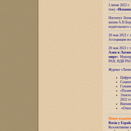
2 июня 2022 г
тему «
Испани
Институт Латин
жизни А.Н.Боро
издательского
26 мая 2022 г
Ассоциации ис
20 мая 2022 г.
Азия и Латин
мире
». Мероп
РАН, ИДВ РА
Журнал «Лати
Цифров
Социал
Гумани
«Полит
Электо
2022 гг
Внешняя
«Ответ
Новое издани
Rusia y España
Коллективная 