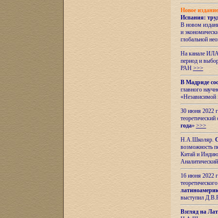
Новое издани
Испания: тру
В новом издан
и экономическ
глобальной не
На канале ИЛА
период и выбо
РАН
>>>
В Мадриде со
главного науч
«Независимой 
30 июня 2022 
теоретический 
года
»
>>>
Н.А.Школяр.
С
возможность пе
Китай и Индию,
Аналитический
16 июня 2022 г
теоретического
латиноамерик
выступил Д.В.
Взгляд на Ла