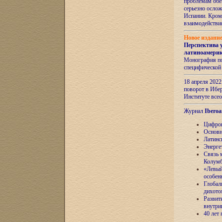
проблемам обе
серьезно ослож
Испании. Кром
взаимодейств
Новое издани
Перспектива 
латиноамери
Монография по
специфической
18 апреля 202
поворот в Ибер
Институте все
Журнал
Iberoa
Цифров
Основн
Латинс
Энерге
Связь 
Колум
«Левый
особен
Глобал
дихото
Развит
внутри
40 лет