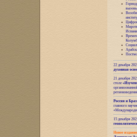
Горнод
вызов
Возобн
инстит
Цифров
Миротв
Испани
Времен
Колумб
Социал
Арабск
Постмо
22 декабря 20
духовная осн
21 декабря 20
столе
«Изучен
организованно
регионоведени
Россия и Бра
главного науч
«Международн
15 декабря 20
геополитическ
Новое издани