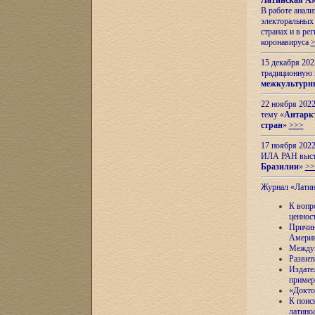
Латинская Ам
В работе анал
электоральных 
странах и в ре
коронавируса
15 декабря 20
традиционную
межкультурны
22 ноября 2022
тему «
Антаркт
стран
»
>>>
17 ноября 2022
ИЛА РАН высту
Бразилии
»
>>
Журнал «Лати
К вопр
ценнос
Причин
Амери
Междун
Развит
Издате
пример
«Докто
К поис
латино