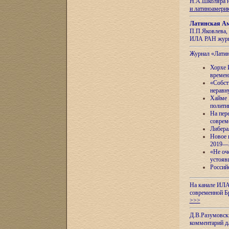
Н.А.Школяра н
и латиноамери
Латинская Ам
П.П.Яковлева, 
ИЛА РАН журн
Журнал «Лати
Хорхе 
времен
«Собст
неравн
Хайме 
полити
На пер
соврем
Либера
Новое 
2019—
«Не оч
устояв
Россий
На канале ИЛА
современной Б
>>>
Д.В.Разумовск
комментарий 