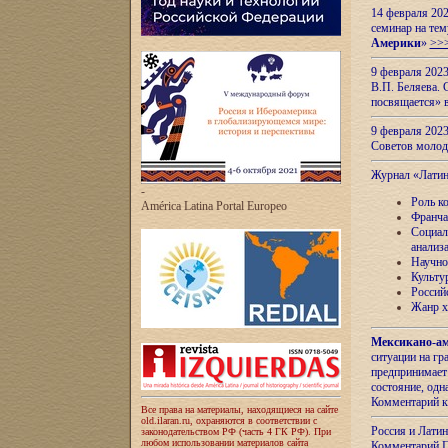
14 февраля 202
семинар на тем
Америки
»
>>
9 февраля 202
В.П. Беляева. 
посвящается» 
9 февраля 2023
Советов моло
Журнал «Лати
-
Роль к
América Latina Portal Europeo
Франча
Социал
анализ
Научно
Культу
Россий
Жанр х
Мексикано-ам
ситуации на г
предпринимает
состояние, одн
Комментарий к
Все права на материалы, находящиеся на сайте
old.ilaran.ru, охраняются в соответствии с
Россия и Лати
законодательством РФ (часть 4 ГК РФ). При
любом использовании материалов сайта
Комментарий П.