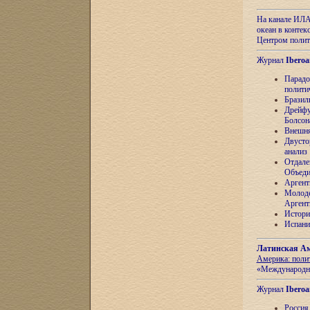
На канале ИЛА
океан в контек
Центром полит
Журнал
Iberoa
Парадо
полити
Бразил
Дрейфу
Болсон
Внешня
Двусто
анализ
Отдале
Объеди
Аргент
Молоде
Аргент
Истори
Испани
Латинская Ам
Америка: поли
«Международн
Журнал
Iberoa
Россия