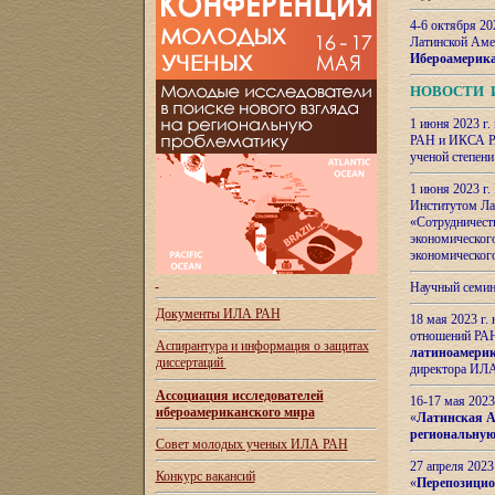
4-6 октября 20
Латинской Аме
Ибероамерика
НОВОСТИ 
1 июня 2023 г.
РАН и ИКСА РА
ученой степени
1 июня 2023 г
Институтом Ла
«Сотрудничеств
экономическог
экономическог
Научный семин
Документы ИЛА РАН
18 мая 2023 г
отношений РАН
Аспирантура и
информация о защитах
латиноамерик
диссертаций
директора ИЛА
Ассоциация исследователей
16-17 мая 202
ибероамериканского мира
«
Латинская Ам
региональную
Совет молодых ученых ИЛА РАН
27 апреля 2023
Конкурс вакансий
«
Перепозицио