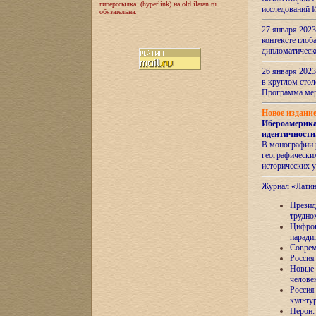
гиперссылка (hyperlink) на old.ilaran.ru
исследований 
обязательна.
27 января 2023
контексте глоб
дипломатическ
26 января 2023
в круглом сто
Программа ме
Новое издани
Ибероамерика
идентичности
В монографии 
географических
исторических 
Журнал «Лати
Президе
трудно
Цифров
паради
Соврем
Россия
Новые 
челове
Россия
культу
Перон: