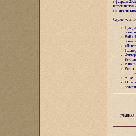
3 февраля 202
теоретический 
политически
Журнал «Лати
Гражда
социал
Война 
основ 
«Никог
Голлан
Фактор
Боливи
Влияни
Роль к
в Колу
Археол
El Caba
коллек
ГЛАВНАЯ