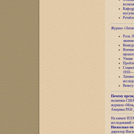
возмож
Кафедр
мусуль
Ретабло
Журнал «Лати
Роль Э
эконом
Конкур
Военно
прошло
Умная 
Пробле
Социал
1910—1
Латинс
исслед
Венесу
Почему прези
политики США 
журнала «Межд
Америки РАН
На канале ИЛА
исследований «
Насколько он
директор Инст