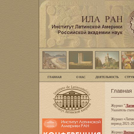
ГЛАВНАЯ
О НАС
ДЕЯТЕЛЬНОСТЬ
СТРУ
Главная
Журнал
"
Лати
Указатель стат
Журнал «Латинс
период 2021-20
Журнал
Iberoa