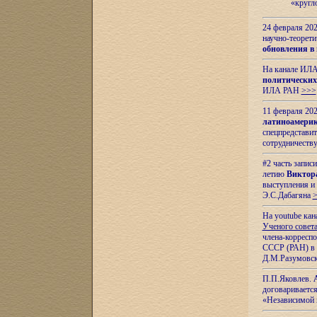
«кругл
24 февраля 202
научно-теорети
обновления в
На канале ИЛА
политических
ИЛА РАН
>>>
11 февраля 202
латиноамерик
спецпредстави
сотрудничест
#2 часть запис
летию
Виктор
выступления и
Э.С.Дабагяна
На youtube ка
Ученого совета
члена-корресп
СССР (РАН) в 1
Д.М.Разумовск
П.П.Яковлев.
договариваетс
«Независимой 