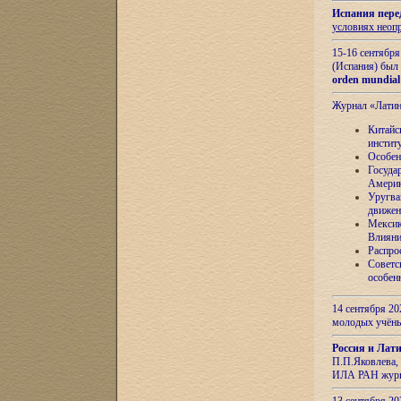
Испания пере
условиях неоп
15-16 сентябр
(Испания) был
orden mundial
Журнал «Лати
Китайс
инстит
Особен
Госуда
Амери
Уругва
движен
Мексик
Влияни
Распро
Советс
особен
14 сентября 20
молодых учён
Россия и Лат
П.П.Яковлева, 
ИЛА РАН журн