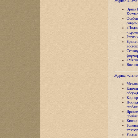
Журнал «Лати
Эрнан 
Косуме
Особен
соврем
«Подли
«Кроко
Регион
Бразил
восток
Сержиу
формир
«Мягка
Военно
Журнал «Лати
Механи
Климат
обсужд
Корпор
Послед
глобал
Древне
пробле
Киноин
Топони
этноку
Россия