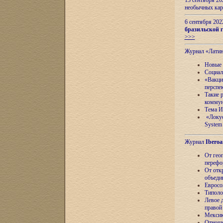
13 сентября 2
необычных кар
6 сентября 20
бразильской г
>>>
Журнал «Лати
Новые 
Социал
«Вакци
перспе
Такие 
коммун
Тема И
«Локус
System 
Журнал
Iberoa
От гео
перефо
От отк
объеди
Евросо
Типоло
Левое д
правой
Мексик
Отноше