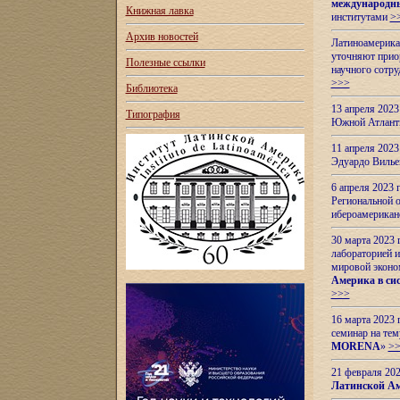
международн
Книжная лавка
институтами
>
Архив новостей
Латиноамерикан
уточняют приор
Полезные ссылки
научного сотр
>>>
Библиотека
13 апреля 202
Типография
Южной Атлант
11 апреля 202
Эдуардо Вилье
6 апреля 2023
Региональной 
ибероамерика
30 марта 2023
лабораторией и
мировой эконо
Америка в сис
>>>
16 марта 2023 
семинар на тем
MORENA
»
>
21 февраля 20
Латинской Ам