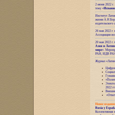
2 июня 2022 г
тему «
Испани
Институт Латин
жизни А.Н.Боро
издательского
26 мая 2022 г
Ассоциации ис
20 мая 2022 г.
Азия и Латин
мире
». Мероп
РАН, ИДВ РА
Журнал «Лати
Цифров
Социал
Гумани
«Полит
Электо
2022 гг
Внешняя
«Ответ
Новое издани
Rusia y España
Коллективная 