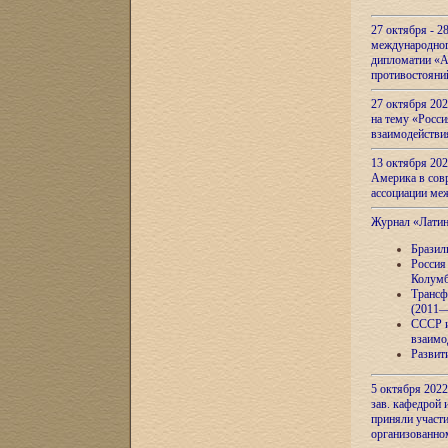
27 октября - 2
международног
дипломатии «А
противостояни
27 октября 20
на тему «Росси
взаимодействи
13 октября 202
Америка в сов
ассоциации ме
Журнал «Лати
Бразил
Россия
Колумб
Трансф
(2011—
СССР и
взаимо
Развит
5 октября 2022
зав. кафедрой
приняли участи
организованно