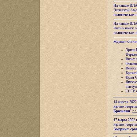
На канале ИЛА
Латинской Амер
политических
На канале ИЛА
Чили и поиск о
политических
Журнал «Лати
Эрнан 
Перево
Визит 
Феноме
Венесу
Бразил
Культ 
Дискус
выступ
СССР и
14 апреля 2022
научно-теорети
Бразилии
"
>>
17 марта 2022 
научно-теорети
Америке: сра