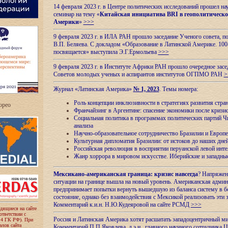
14 февраля 2023 г. в Центре политических исследований прошел на
семинар на тему «
Китайская инициатива BRI в геополитическо
Америки
»
>>>
9 февраля 2023 г. в ИЛА РАН прошло заседание Ученого совета, п
В.П. Беляева. С докладом «Образование в Латинской Америке. 100
посвящается» выступила Э.Г.Ермольева
>>>
9 февраля 2023 г. в Институте Африки РАН прошло очередное засе
Советов молодых ученых и аспирантов институтов ОГПМО РАН
>
Журнал «Латинская Америка»
№ 1, 2023
. Темы номера:
Роль концепции инклюзивности в стратегиях развития стр
ropeo
Франчайзинг в Аргентине: спасение экономики после кризи
Социальная политика в программах политических партий Чи
анализа
Научно-образовательное сотрудничество Бразилии и Европе
Культурная дипломатия Бразилии: от истоков до наших дне
Российская революция в восприятии перуанской левой инт
Жанр хоррора в мировом искусстве. Иберийские и западн
Мексикано-американская граница: кризис навсегда
? Напряжен
ситуации на границе вышла на новый уровень. Американская адми
предпринимает попытки вернуть вышедшую из баланса систему в б
состояние, однако без взаимодействия с Мексикой реализовать эти 
Комментарий к.и.н. Н.Ю.Кудеяровой на сайте РСМД
>>>
одящиеся на сайте
оответствии с
Россия и Латинская Америка хотят расшатать западоцентричный м
 4 ГК РФ). При
лов сайта
Комментарий П.П.Яковлева, д.э.н., главного научного сотрудника 