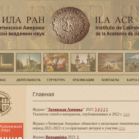
 НАС
ДЕЯТЕЛЬНОСТЬ
СТРУКТУРА
ПУБЛИКАЦИИ
КОНТАКТЫ
КАРТА 
Главная
Журнал
"
Латинская Америка
"
2023:
5
4
3
2
1
Указатель статей и материалов, опубликованных в 2022 г.
>>>
Журнал «Латинская Америка» объявляет о нескольких тематических
период 2021-2022 гг.) и приглашает авторов к участию
>>>
Журнал
Iberoamérica
2023:
1