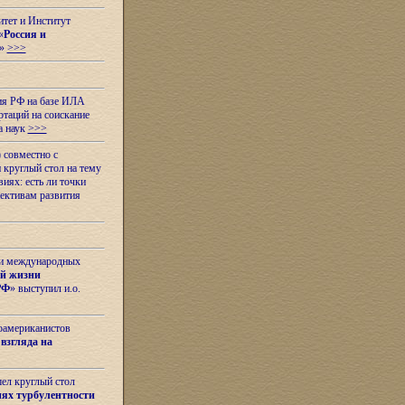
итет и Институт
«
Россия и
»
>>>
ия РФ на базе ИЛА
таций на соискание
а наук
>>>
 совместно с
 круглый стол на тему
иях: есть ли точки
ективам развития
 и международных
ой жизни
РФ
» выступил и.о.
оамериканистов
взгляда на
шел круглый стол
ях турбулентности