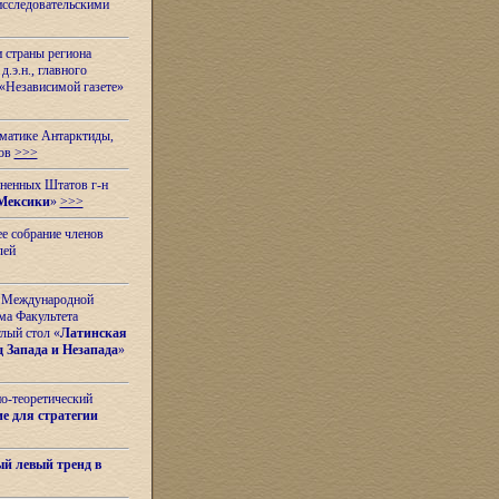
исследовательскими
и страны региона
.э.н., главного
«Независимой газете»
ематике Антарктиды,
вов
>>>
иненных Штатов г-н
Мексики
»
>>>
е собрание членов
лей
 с Международной
ма Факультета
лый стол «
Латинская
 Запада и Незапада
»
но-теоретический
е для стратегии
й левый тренд в