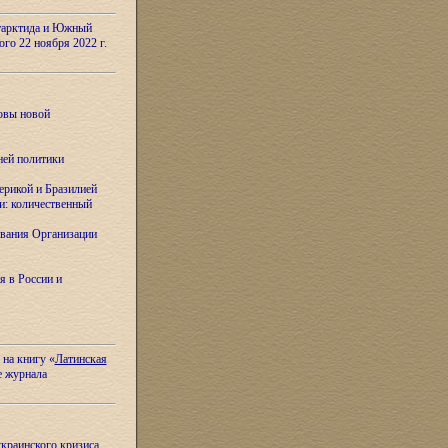
тарктида и Южный
ого 22 ноября 2022 г.
овы новой
ней политики
ерикой и Бразилией
и: количественный
вания Организации
я в России и
 на книгу «
Латинская
е журнала
украинского кризиса