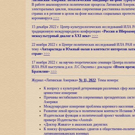
Латинская Америка: политический ландшафт на фоне турбул
В работе анализируются политические процессы Латинской Америки
электоральных циклов, показана современная расстановка политиче
странах и в регионе в целом на фоне массовых социальных протест
коронавируса
>>>
15 декабря 2022 г. Центр культурологических исследований ИЛА 
традиционную международную конференцию «
Россия и Ибероаме
межкультурный диалог в XXI веке
»
>>>
22 ноября 2022 г. в Центре политических исследований ИЛА РАН п
тему «
Антарктида и Южный океан в контексте интересов лат
стран
»
>>>
17 ноября 2022 г. на научно-теоретическом семинаре Центра полит
ИЛА РАН выступила д.и.н. Л.С.Окунева с докладом «
Итоги прези
Бразилии
»
>>>
Журнал «Латинская Америка»
№ 11, 2022
. Темы номера:
К вопросу о культурной детерминации различных сфер жиз
ценностное измерение
Причины нестабильности современных президентских систе
Америки
Международное измерение проблемы коренного населения
Развитие левой прессы в политическом контексте Испании 
Издательская функция и политический проект чилийских л
примере Издательства «Austral»
«Доктор Живаго» в амазонских джунглях
К поиску фундаментальных сдвигов в общественно-полити
латиноамериканских военных