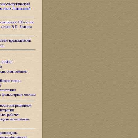
учно-теоретический
м поле Латинской
освященное 100-летию
-летию В.П. Беляева
дание председателей
>>
ан БРИКС
са
ли: опыт контент-
йского союза
й
еллигенции
ые фольклорные мотивы
ность миграционной
нистрация
олее рабочее
задачи невозможно.
иропорядок.
Центра иберийских