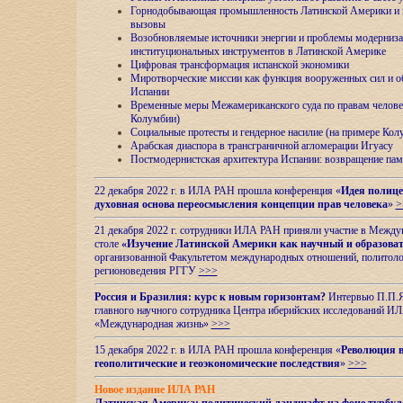
Горнодобывающая промышленность Латинской Америки и н
вызовы
Возобновляемые источники энергии и проблемы модерниз
институциональных инструментов в Латинской Америке
Цифровая трансформация испанской экономики
Миротворческие миссии как функция вооруженных сил и о
Испании
Временные меры Межамериканского суда по правам челове
Колумбии)
Социальные протесты и гендерное насилие (на примере Ко
Арабская диаспора в трансграничной агломерации Игуасу
Постмодернистская архитектура Испании: возвращение пам
22 декабря 2022 г. в ИЛА РАН прошла конференция «
Идея полице
духовная основа переосмысления концепции прав человека
»
>
21 декабря 2022 г. сотрудники ИЛА РАН приняли участие в Межд
столе
«Изучение Латинской Америки как научный и образова
организованной Факультетом международных отношений, политоло
регионоведения
РГГУ
>>>
Россия и Бразилия: курс к новым горизонтам?
Интервью П.П.Як
главного научного сотрудника Центра иберийских исследований 
«Международная жизнь»
>>>
15 декабря 2022 г. в ИЛА РАН прошла конференция «
Революция в
геополитические и геоэкономические последствия
»
>>>
Новое издание ИЛА РАН