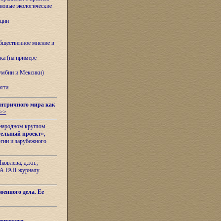
овые экологические
ации
бщественное мнение в
ка (на примере
лумбии и Мексики)
яти
нтричного мира как
>>
ународном круглом
тельный проект
»,
гии и зарубежного
овлева, д.э.н.,
ИЛА РАН журналу
оенного дела. Ее