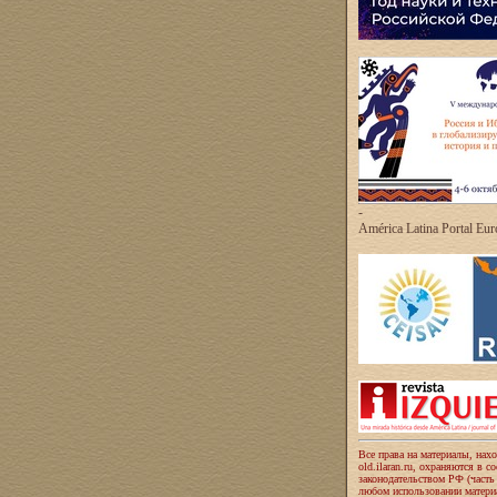
-
América Latina Portal Eu
Все права на материалы, нах
old.ilaran.ru, охраняются в с
законодательством РФ (часть
любом использовании материа