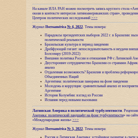
На канале ИЛА РАН можно посмотреть запись круглого стола «Ан
океан в контексте интересов латиноамериканских стран», проведенн
Центром политических исследований
>>>
Журнал
Iberoamérica
№ 4, 2022
. Темы номера:
Парадоксы президентских выборов 2022 г. в Бразилии: выз
политической реальности
Бразильская культура в период пандемии
Дрейфующий гигант: непоследовательность и неудачи внеш
Болсонару (2019-2022)
Внешняя политика России и отношения РФ с Латинской Ам
Двустороннее сотрудничество Бразилии со странами Африк
анализ
Отдаленная возможность? Бразилия и проблема реформиро
Объединенных Наций
Аргентина: политическая панорама на фоне пандемии
Молодежь и коррупция: сравнительный анализ ee восприяти
Аргентине
История Колумбии: взгляд из России
Испания перед новыми вызовами
Латинская Америка в политической турбулентности
. Рецензия
Америка: политический ландшафт на фоне турбулентности
» на сайт
«Международная жизнь»
>>>
Журнал
Iberoamérica
№ 3, 2022
. Темы номера:
Россия и Латинская Америка: устойчивое развитие в свете 