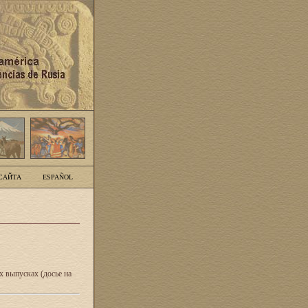
САЙТА
ESPAÑOL
 выпусках (досье на