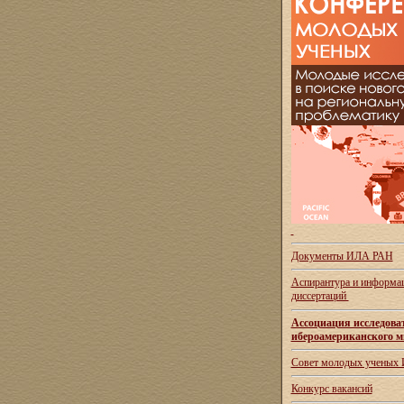
Документы ИЛА РАН
Аспирантура и
информац
диссертаций
Ассоциация исследова
ибероамериканского м
Совет молодых ученых
Конкурс вакансий