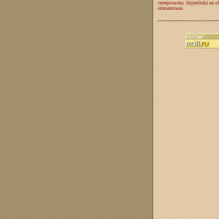
гиперссылка (hyperlink) на ol
обязательна.