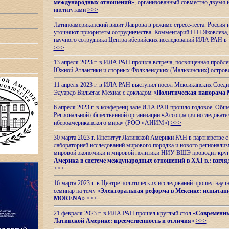
международных отношений
», организованный совместно двумя 
институтами
>>>
Латиноамериканский визит Лаврова в режиме стресс-теста. Россия 
уточняют приоритеты сотрудничества. Комментарий П.П.Яковлева, д
научного сотрудника Центра иберийских исследований ИЛА РАН в 
>>>
13 апреля 2023 г. в ИЛА РАН прошла встреча, посвященная пробл
Южной Атлантики и спорных
Фолклендских (Мальвинских) остро
11 апреля 2023 г. в ИЛА РАН выступил посол Мексиканских Соед
Эдуардо Вильегас Мехиас c докладом «
Политическая панорама 
6 апреля 2023 г. в конференц-зале ИЛА РАН прошло годовое Обще
Региональной общественной организации «Ассоциация исследовате
ибероамериканского мира» (РОО «АИИМ»)
>>>
30 марта 2023 г. Институт Латинской Америки РАН в партнерстве
лабораторией исследований мирового порядка и нового регионализ
мировой экономики и мировой политики НИУ ВШЭ проводит круг
Америка в системе международных отношений в XXI в.: взгляд
>>>
16 марта 2023 г. в Центре политических исследований прошел науч
семинар на тему «
Электоральная реформа в Мексике: испытани
MORENA
»
>>>
21 февраля 2023 г. в ИЛА РАН прошел круглый стол «
Современны
Латинской Америке: преемственность и отличия
»
>>>