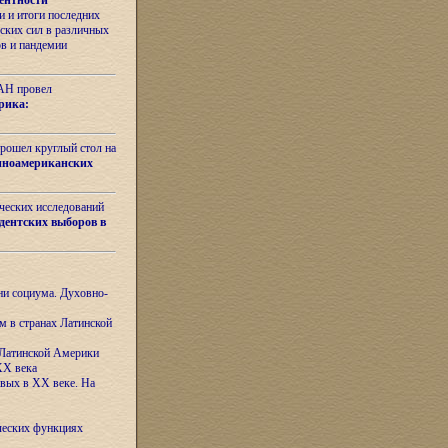
ентности
 и итоги последних
ских сил в различных
ов и пандемии
РАН провел
рика:
рошел круглый стол на
иноамериканских
ических исследований
дентских выборов в
ни социума. Духовно-
м в странах Латинской
 Латинской Америки
XX века
евых в XX веке. На
ческих функциях