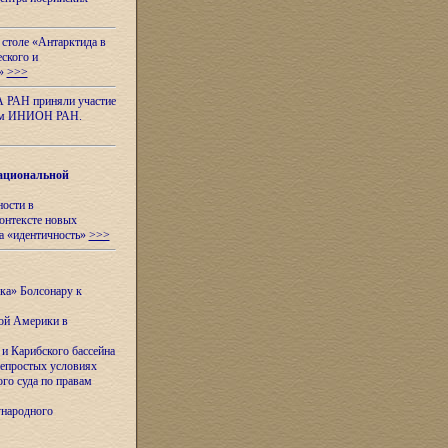
 столе «Антарктида в
еского и
я»
>>>
А РАН приняли участие
нном ИНИОН РАН.
ациональной
ности в
контексте новых
а «идентичность»
>>>
ска» Болсонару к
кой Америки в
и Карибского бассейна
непростых условиях
го суда по правам
ународного