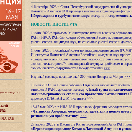
4-6 октября 2023 г. Санкт-Петербургский государственный универс
Латинской Америки РАН проводят шестой международный форум 
Ибероамерика в турбулентном мире: история и современность
НОВОСТИ ИНСТИТУТА
1 июня 2023 г. приказом Министерства науки и высшего образован
РАН и ИКСА РАН был создан объединенный совет по защите диссер
ученой степени кандидата наук, на соискание ученой степени доктор
1 июня 2023 г. Российский совет по международным делам (РСМД)
Институтом Латинской Америки Российской академии наук провели
«Сотрудничество России и латиноамериканских стран в новых услов
экономического роста?», посвященный текущим проблемам и персп
экономического сотрудничества между странами
>>>
Научный семинар, посвященный 200-летию Доктрины Монро
>>>
18 мая 2023 г. на Общем собрании Отделения глобальных проблем
отношений РАН с докладом на тему «
Левый тренд в политическ
ия о защитах
латиноамериканских стран и его проявление в отношениях с 
директора ИЛА РАН Д.М. Розенталь
>>>
телей
16-17 мая 2023 г. в ИЛА РАН прошла конференция молодых латин
ира
«
Латинская Америка: молодые исследователи в поиске нового 
региональную проблематику
»
>>>
 ИЛА РАН
27 апреля 2023 г. в Институте Китая и современной Азии РАН про
«
Перепозиционирование Китая в Латинской
Америке в услови