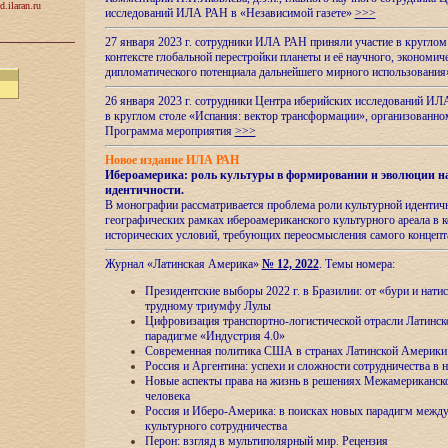
d.ilaran.ru
исследований ИЛА РАН в «Независимой газете»
>>>
27 января 2023 г. сотрудники ИЛА РАН приняли участие в круглом
контексте глобальной перестройки планеты и её научного, экономич
дипломатического потенциала дальнейшего мирного использовани
26 января 2023 г. сотрудники Центра иберийских исследований ИЛ
в круглом столе «Испания: вектор трансформации», организова
Программа мероприятия
>>>
Новое издание ИЛА РАН
Ибероамерика: роль культуры в формировании и эволюции н
идентичности
.
В монографии рассматривается проблема роли культурной идентич
географических рамках ибероамериканского культурного ареала в 
исторических условий, требующих переосмысления самого концепт
Журнал «Латинская Америка»
№ 12, 2022
. Темы номера:
Президентские выборы 2022 г. в Бразилии: от «бури и нати
трудному триумфу Лулы
Цифровизация транспортно-логистической отрасли Латинс
парадигме «Индустрия 4.0»
Современная политика США в странах Латинской Америки 
Россия и Аргентина: успехи и сложности сотрудничества в 
Новые аспекты права на жизнь в решениях Межамериканско
человека
Россия и Иберо-Америка: в поисках новых парадигм межд
культурного сотрудничества
Перон: взгляд в мультиполярный мир. Рецензия