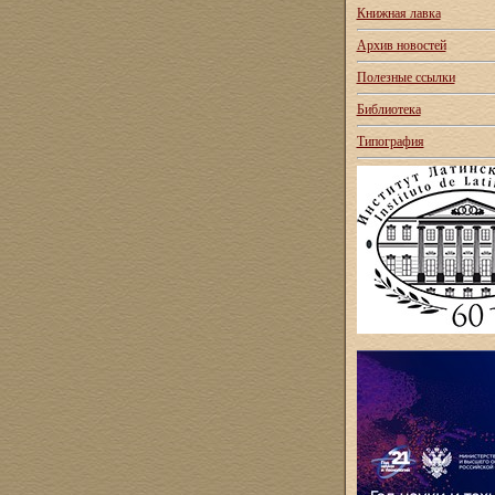
Книжная лавка
Архив новостей
Полезные ссылки
Библиотека
Типография