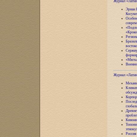
Журнал «Лати
Эрнан 
Косуме
Особен
соврем
«Подли
«Кроко
Регион
Бразил
восток
Сержиу
формир
«Мягка
Военно
Журнал «Лати
Механи
Климат
обсужд
Корпор
Послед
глобал
Древне
пробле
Киноин
Топони
этноку
Россия