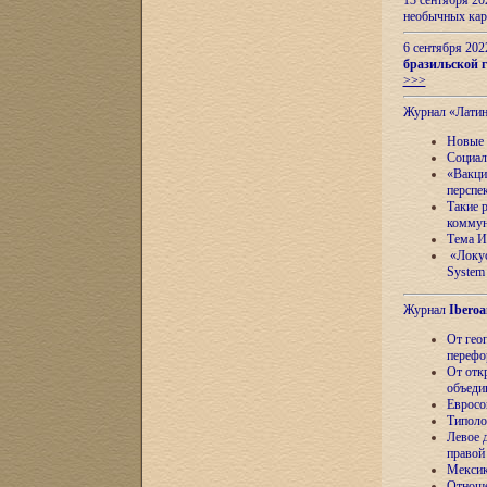
13 сентября 2
необычных кар
6 сентября 20
бразильской г
>>>
Журнал «Лати
Новые 
Социал
«Вакци
перспе
Такие 
коммун
Тема И
«Локус
System 
Журнал
Iberoa
От гео
перефо
От отк
объеди
Евросо
Типоло
Левое д
правой
Мексик
Отноше