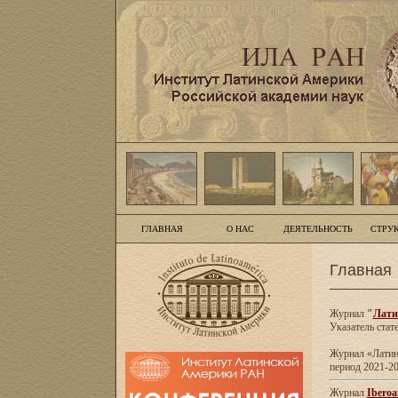
ГЛАВНАЯ
О НАС
ДЕЯТЕЛЬНОСТЬ
СТРУ
Главная
Журнал
"
Лати
Указатель стат
Журнал «Латинс
период 2021-20
Журнал
Iberoa