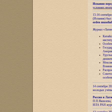
Испания пере
условиях неоп
15-16 сентябр
(Испания) был
orden mundial
Журнал «Лати
Китайс
инстит
Особен
Госуда
Амери
Уругва
движен
Мексик
Влияни
Распро
Советс
особен
14 сентября 20
молодых учён
Россия и Лат
П.П.Яковлева, 
ИЛА РАН журн