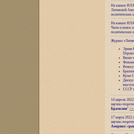
На канале ИЛА
Латинской Амер
политических
На канале ИЛА
Чили и поиск о
политических
Журнал «Лати
Эрнан 
Перево
Визит 
Феноме
Венесу
Бразил
Культ 
Дискус
выступ
СССР и
14 апреля 2022
научно-теорети
Бразилии
"
>>
17 марта 2022 
научно-теорети
Америке: сра