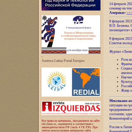
14 февраля 202
семинар на тем
Америки
»
>>
9 февраля 202
В.П. Беляева. 
посвящается» 
9 февраля 2023
Советов моло
Журнал «Лати
-
Роль к
América Latina Portal Europeo
Франча
Социал
анализ
Научно
Культу
Россий
Жанр х
Мексикано-ам
ситуации на г
предпринимает
состояние, одн
Комментарий к
Все права на материалы, находящиеся на сайте
old.ilaran.ru, охраняются в соответствии с
Россия и Лати
законодательством РФ (часть 4 ГК РФ). При
любом использовании материалов сайта
Комментарий П.