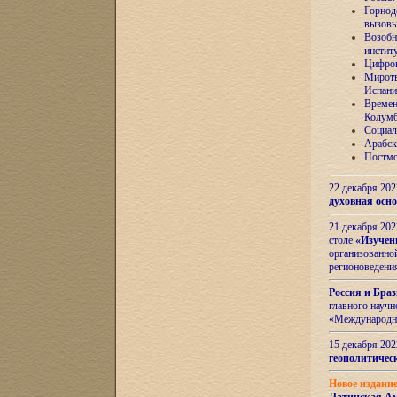
Горнод
вызов
Возобн
инстит
Цифров
Миротв
Испани
Времен
Колумб
Социал
Арабск
Постмо
22 декабря 20
духовная осн
21 декабря 20
столе
«Изучен
организованно
регионоведени
Россия и Бра
главного науч
«Международн
15 декабря 20
геополитическ
Новое издани