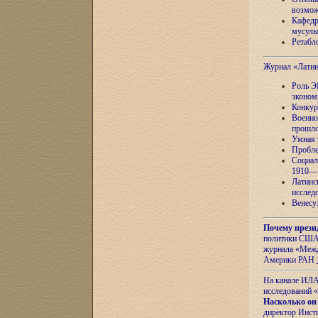
возмож
Кафедр
мусуль
Ретабло
Журнал «Лати
Роль Э
эконом
Конкур
Военно
прошло
Умная 
Пробле
Социал
1910—1
Латинс
исслед
Венесу
Почему прези
политики США 
журнала «Межд
Америки РАН
На канале ИЛА
исследований «
Насколько он
директор Инст