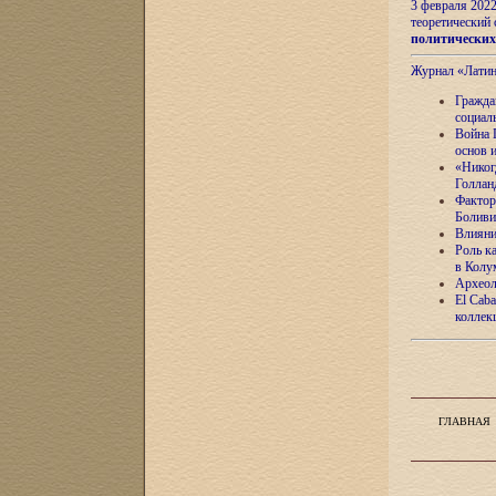
3 февраля 202
теоретический 
политически
Журнал «Лати
Гражда
социал
Война 
основ 
«Никог
Голлан
Фактор
Боливи
Влияни
Роль к
в Колу
Археол
El Caba
коллек
ГЛАВНАЯ