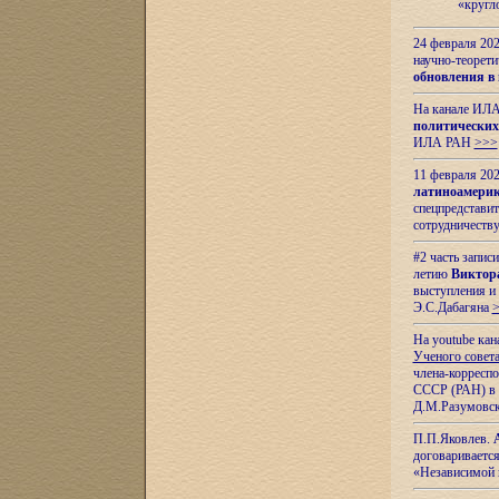
«кругл
24 февраля 202
научно-теорети
обновления в
На канале ИЛА
политических
ИЛА РАН
>>>
11 февраля 202
латиноамерик
спецпредстави
сотрудничест
#2 часть запис
летию
Виктор
выступления и
Э.С.Дабагяна
На youtube ка
Ученого совета
члена-корресп
СССР (РАН) в 1
Д.М.Разумовск
П.П.Яковлев.
договариваетс
«Независимой 