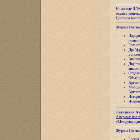
На канале ИЛА
океан в контек
Центром полит
Журнал
Iberoa
Парадо
полити
Бразил
Дрейфу
Болсон
Внешня
Двусто
анализ
Отдале
Объеди
Аргент
Молоде
Аргент
Истори
Испани
Латинская Ам
Америка: поли
«Международн
Журнал
Iberoa
Россия