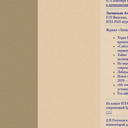
Н.А.Школяра н
и латиноамери
Латинская Ам
П.П.Яковлева, 
ИЛА РАН журн
Журнал «Лати
Хорхе 
времен
«Собст
неравн
Хайме 
полити
На пер
соврем
Либера
Новое 
2019—
«Не оч
устояв
Россий
На канале ИЛА
современной Б
>>>
Д.В.Разумовск
комментарий 