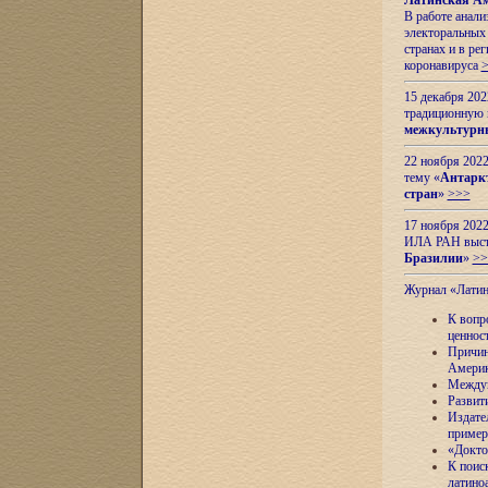
Латинская Ам
В работе анал
электоральных 
странах и в ре
коронавируса
15 декабря 20
традиционную
межкультурны
22 ноября 2022
тему «
Антаркт
стран
»
>>>
17 ноября 2022
ИЛА РАН высту
Бразилии
»
>>
Журнал «Лати
К вопр
ценнос
Причин
Амери
Междун
Развит
Издате
пример
«Докто
К поис
латино