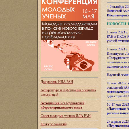
4-6 октября 20
Латинской Аме
Ибероамерика
НОВОСТИ 
1 июня 2023 г.
РАН и ИКСА РА
ученой степени
1 июня 2023 г
Институтом Ла
«Сотрудничеств
экономическог
экономическог
Научный семин
Документы ИЛА РАН
18 мая 2023 г
отношений РАН
Аспирантура и
информация о защитах
латиноамерик
диссертаций
директора ИЛА
Ассоциация исследователей
16-17 мая 202
ибероамериканского мира
«
Латинская Ам
региональную
Совет молодых ученых ИЛА РАН
27 апреля 2023
Конкурс вакансий
«
Перепозицио