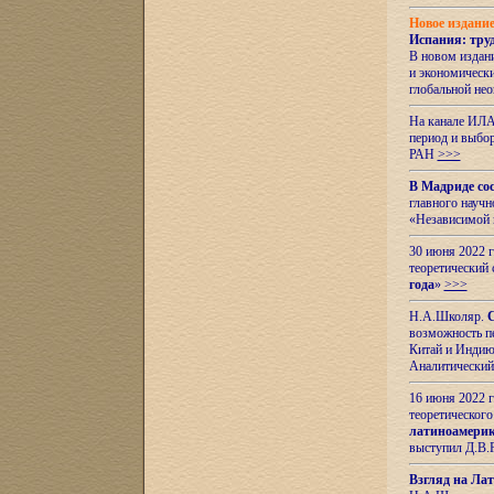
Новое издани
Испания: тру
В новом издан
и экономическ
глобальной не
На канале ИЛА
период и выбо
РАН
>>>
В Мадриде со
главного науч
«Независимой 
30 июня 2022 
теоретический 
года
»
>>>
Н.А.Школяр.
С
возможность пе
Китай и Индию,
Аналитический
16 июня 2022 г
теоретического
латиноамерик
выступил Д.В.
Взгляд на Ла