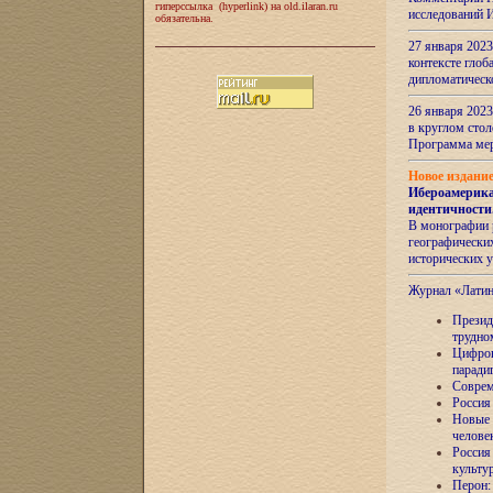
гиперссылка (hyperlink) на old.ilaran.ru
исследований 
обязательна.
27 января 2023
контексте глоб
дипломатическ
26 января 2023
в круглом сто
Программа ме
Новое издани
Ибероамерика
идентичности
В монографии 
географических
исторических 
Журнал «Лати
Президе
трудно
Цифров
паради
Соврем
Россия
Новые 
челове
Россия
культу
Перон: