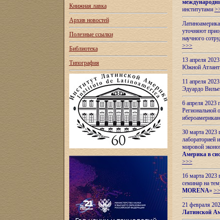
международн
Книжная лавка
институтами
>
Архив новостей
Латиноамерикан
уточняют приор
Полезные ссылки
научного сотр
>>>
Библиотека
13 апреля 202
Типография
Южной Атлант
11 апреля 202
Эдуардо Вилье
6 апреля 2023
Региональной 
ибероамерика
30 марта 2023
лабораторией и
мировой эконо
Америка в сис
>>>
16 марта 2023 
семинар на тем
MORENA
»
>
21 февраля 20
Латинской Ам