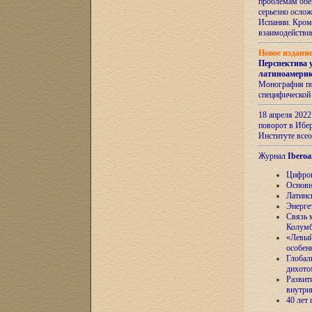
проблемам обе
серьезно ослож
Испании. Кром
взаимодейств
Новое издани
Перспектива 
латиноамери
Монография по
специфической
18 апреля 202
поворот в Ибер
Институте все
Журнал
Iberoa
Цифров
Основн
Латинс
Энерге
Связь 
Колум
«Левый
особен
Глобал
дихото
Развит
внутри
40 лет