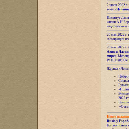
2 июня 2022 г
тему «
Испани
Институт Латин
жизни А.Н.Боро
издательского
26 мая 2022 г
Ассоциации ис
20 мая 2022 г.
Азия и Латин
мире
». Мероп
РАН, ИДВ РА
Журнал «Лати
Цифров
Социал
Гумани
«Полит
Электо
2022 гг
Внешняя
«Ответ
Новое издани
Rusia y España
Коллективная 