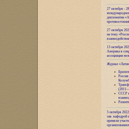
27 октября - 2
международног
дипломатии «А
противостояни
27 октября 20
на тему «Росси
взаимодействи
13 октября 202
Америка в сов
ассоциации ме
Журнал «Лати
Бразил
Россия
Колумб
Трансф
(2011—
СССР и
взаимо
Развит
5 октября 2022
зав. кафедрой
приняли участи
организованно