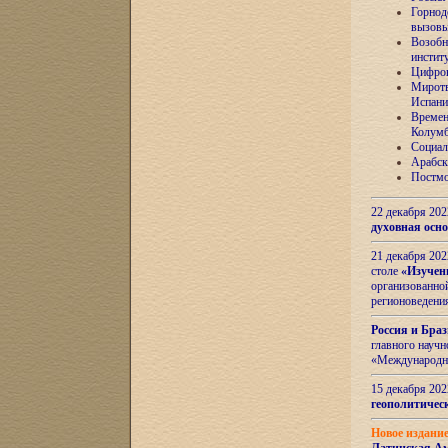
Горнод
вызов
Возобн
инстит
Цифров
Миротв
Испани
Времен
Колумб
Социал
Арабск
Постмо
22 декабря 20
духовная осн
21 декабря 20
столе
«Изучен
организованно
регионоведени
Россия и Бра
главного науч
«Международн
15 декабря 20
геополитическ
Новое издани