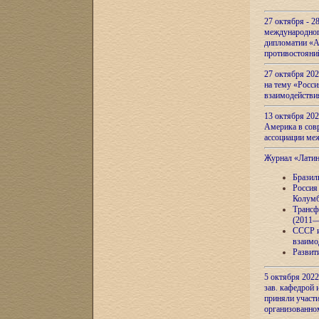
27 октября - 2
международног
дипломатии «А
противостояни
27 октября 20
на тему «Росси
взаимодействи
13 октября 202
Америка в сов
ассоциации ме
Журнал «Лати
Бразил
Россия
Колумб
Трансф
(2011—
СССР и
взаимо
Развит
5 октября 2022
зав. кафедрой
приняли участи
организованно