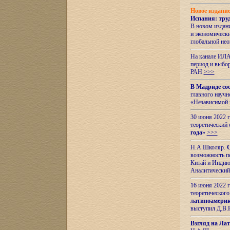
Новое издани
Испания: тру
В новом издан
и экономическ
глобальной не
На канале ИЛА
период и выбо
РАН
>>>
В Мадриде со
главного науч
«Независимой 
30 июня 2022 
теоретический 
года
»
>>>
Н.А.Школяр.
С
возможность пе
Китай и Индию,
Аналитический
16 июня 2022 г
теоретического
латиноамерик
выступил Д.В.
Взгляд на Ла