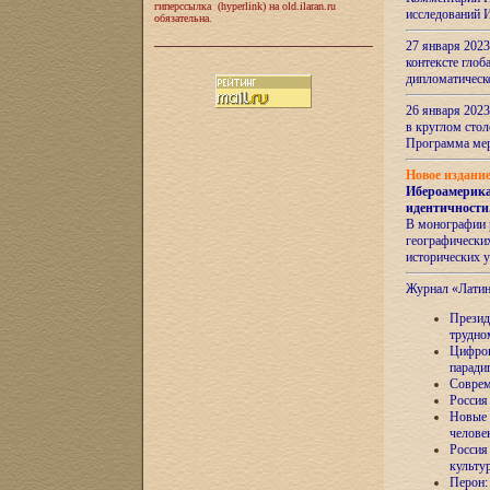
гиперссылка (hyperlink) на old.ilaran.ru
исследований 
обязательна.
27 января 2023
контексте глоб
дипломатическ
26 января 2023
в круглом сто
Программа ме
Новое издани
Ибероамерика
идентичности
В монографии 
географических
исторических 
Журнал «Лати
Президе
трудно
Цифров
паради
Соврем
Россия
Новые 
челове
Россия
культу
Перон: