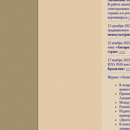
Латинская Ам
В работе анал
электоральных 
странах и в ре
коронавируса
15 декабря 20
традиционную
межкультурны
22 ноября 2022
тему «
Антаркт
стран
»
>>>
17 ноября 2022
ИЛА РАН высту
Бразилии
»
>>
Журнал «Лати
К вопр
ценнос
Причин
Амери
Междун
Развит
Издате
пример
«Докто
К поис
латино