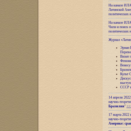
На канале ИЛА
Латинской Амер
политических
На канале ИЛА
Чили и поиск о
политических
Журнал «Лати
Эрнан 
Перево
Визит 
Феноме
Венесу
Бразил
Культ 
Дискус
выступ
СССР и
14 апреля 2022
научно-теорети
Бразилии
"
>>
17 марта 2022 
научно-теорети
Америке: сра