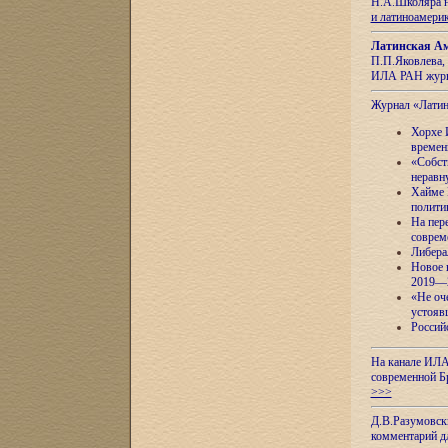
Н.А.Школяра н
и латиноамери
Латинская Ам
П.П.Яковлева, 
ИЛА РАН журн
Журнал «Лати
Хорхе 
времен
«Собст
неравн
Хайме 
полити
На пер
соврем
Либера
Новое 
2019—
«Не оч
устояв
Россий
На канале ИЛА
современной Б
>>>
Д.В.Разумовск
комментарий 