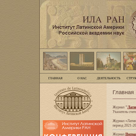
ГЛАВНАЯ
О НАС
ДЕЯТЕЛЬНОСТЬ
СТРУ
Главная
Журнал
"
Лати
Указатель стат
Журнал «Латинс
период 2021-20
Журнал
Iberoa