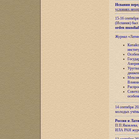
Испания пере
условиях неоп
15-16 сентябр
(Испания) был
orden mundial
Журнал «Лати
Китайс
инстит
Особен
Госуда
Амери
Уругва
движен
Мексик
Влияни
Распро
Советс
особен
14 сентября 20
молодых учён
Россия и Лат
П.П.Яковлева, 
ИЛА РАН журн