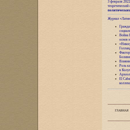
3 февраля 202
теоретический 
политически
Журнал «Лати
Гражда
социал
Война 
основ 
«Никог
Голлан
Фактор
Боливи
Влияни
Роль к
в Колу
Археол
El Caba
коллек
ГЛАВНАЯ