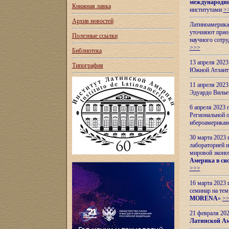
международн
Книжная лавка
институтами
>
Архив новостей
Латиноамерикан
уточняют приор
Полезные ссылки
научного сотр
>>>
Библиотека
13 апреля 202
Типография
Южной Атлант
11 апреля 202
Эдуардо Вилье
6 апреля 2023
Региональной 
ибероамерика
30 марта 2023
лабораторией и
мировой эконо
Америка в сис
>>>
16 марта 2023 
семинар на тем
MORENA
»
>
21 февраля 20
Латинской Ам