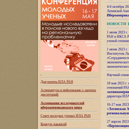
4-6 октября 20
Латинской Аме
Ибероамерика
НОВОСТИ 
1 июня 2023 г.
РАН и ИКСА РА
ученой степени
1 июня 2023 г
Институтом Ла
«Сотрудничеств
экономическог
экономическог
Научный семин
Документы ИЛА РАН
18 мая 2023 г
отношений РАН
Аспирантура и
информация о защитах
латиноамерик
диссертаций
директора ИЛА
Ассоциация исследователей
16-17 мая 202
ибероамериканского мира
«
Латинская Ам
региональную
Совет молодых ученых ИЛА РАН
27 апреля 2023
Конкурс вакансий
«
Перепозицио