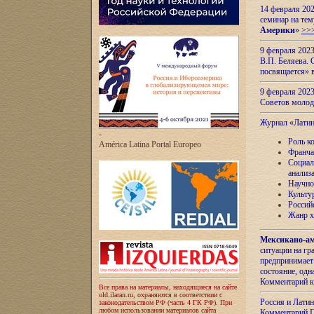
14 февраля 202
семинар на тем
Америки
»
>>
9 февраля 202
В.П. Беляева. 
посвящается» 
9 февраля 2023
Советов моло
Журнал «Лати
-
Роль к
América Latina Portal Europeo
Франча
Социал
анализ
Научно
Культу
Россий
Жанр х
Мексикано-ам
ситуации на г
предпринимает
состояние, одн
Комментарий к
Все права на материалы, находящиеся на сайте
old.ilaran.ru, охраняются в соответствии с
Россия и Лати
законодательством РФ (часть 4 ГК РФ). При
любом использовании материалов сайта
Комментарий П.