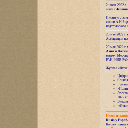
2 июня 2022 г
тему «
Испани
Институт Латин
жизни А.Н.Боро
издательского
26 мая 2022 г
Ассоциации ис
20 мая 2022 г.
Азия и Латин
мире
». Мероп
РАН, ИДВ РА
Журнал «Лати
Цифров
Социал
Гумани
«Полит
Электо
2022 гг
Внешняя
«Ответ
Новое издани
Rusia y España
Коллективная 