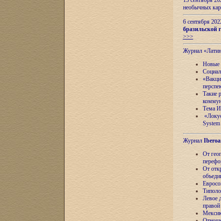
13 сентября 2
необычных кар
6 сентября 20
бразильской г
>>>
Журнал «Лати
Новые 
Социал
«Вакци
перспе
Такие 
коммун
Тема И
«Локус
System 
Журнал
Iberoa
От гео
перефо
От отк
объеди
Евросо
Типоло
Левое д
правой
Мексик
Отноше