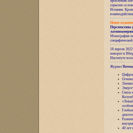
проблемам обе
серьезно ослож
Испании. Кром
взаимодейств
Новое издани
Перспектива 
латиноамери
Монография по
специфической
18 апреля 202
поворот в Ибер
Институте все
Журнал
Iberoa
Цифров
Основн
Латинс
Энерге
Связь 
Колум
«Левый
особен
Глобал
дихото
Развит
внутри
40 лет