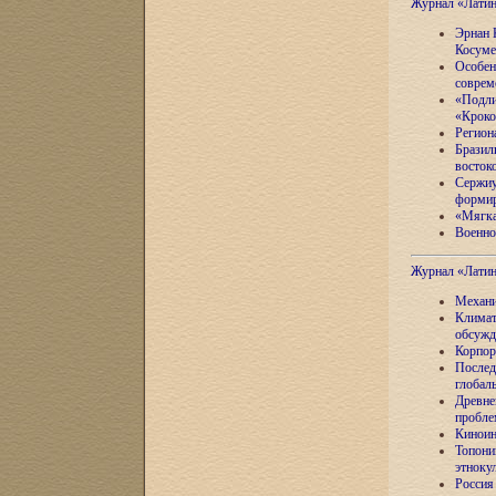
Журнал «Лати
Эрнан 
Косуме
Особен
соврем
«Подли
«Кроко
Регион
Бразил
восток
Сержиу
формир
«Мягка
Военно
Журнал «Лати
Механи
Климат
обсужд
Корпор
Послед
глобал
Древне
пробле
Киноин
Топони
этноку
Россия