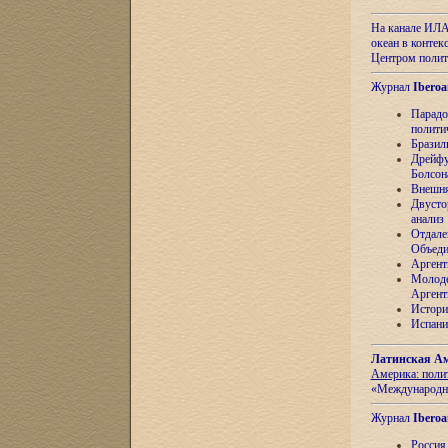
На канале ИЛА
океан в контек
Центром полит
Журнал
Iberoa
Парадо
полити
Бразил
Дрейфу
Болсон
Внешня
Двусто
анализ
Отдале
Объеди
Аргент
Молоде
Аргент
Истори
Испани
Латинская Ам
Америка: поли
«Международн
Журнал
Iberoa
Россия