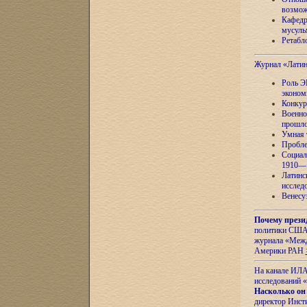
возмож
Кафедр
мусуль
Ретабло
Журнал «Лати
Роль Э
эконом
Конкур
Военно
прошло
Умная 
Пробле
Социал
1910—1
Латинс
исслед
Венесу
Почему прези
политики США 
журнала «Межд
Америки РАН
На канале ИЛА
исследований «
Насколько он
директор Инст