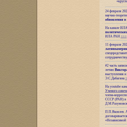
«кругл
24 февраля 202
научно-теорети
обновления в
На канале ИЛА
политических
ИЛА РАН
>>>
11 февраля 202
латиноамерик
спецпредстави
сотрудничест
#2 часть запис
летию
Виктор
выступления и
Э.С.Дабагяна
На youtube ка
Ученого совета
члена-корресп
СССР (РАН) в 1
Д.М.Разумовск
П.П.Яковлев.
договариваетс
«Независимой 