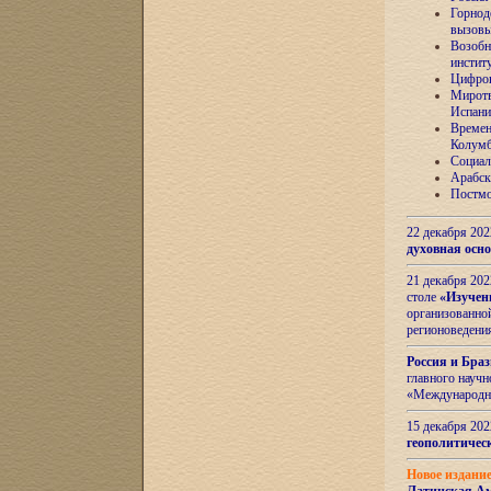
Горнод
вызов
Возобн
инстит
Цифров
Миротв
Испани
Времен
Колумб
Социал
Арабск
Постмо
22 декабря 20
духовная осн
21 декабря 20
столе
«Изучен
организованно
регионоведени
Россия и Бра
главного науч
«Международн
15 декабря 20
геополитическ
Новое издани