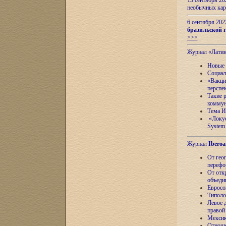
13 сентября 2
необычных кар
6 сентября 20
бразильской г
>>>
Журнал «Лати
Новые 
Социал
«Вакци
перспе
Такие 
коммун
Тема И
«Локус
System 
Журнал
Iberoa
От гео
перефо
От отк
объеди
Евросо
Типоло
Левое д
правой
Мексик
Отноше