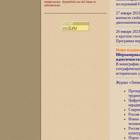
гиперссылка (hyperlink) на old.ilaran.ru
исследований 
обязательна.
27 января 2023
контексте глоб
дипломатическ
26 января 2023
в круглом сто
Программа ме
Новое издани
Ибероамерика
идентичности
В монографии 
географических
исторических 
Журнал «Лати
Президе
трудно
Цифров
паради
Соврем
Россия
Новые 
челове
Россия
культу
Перон: