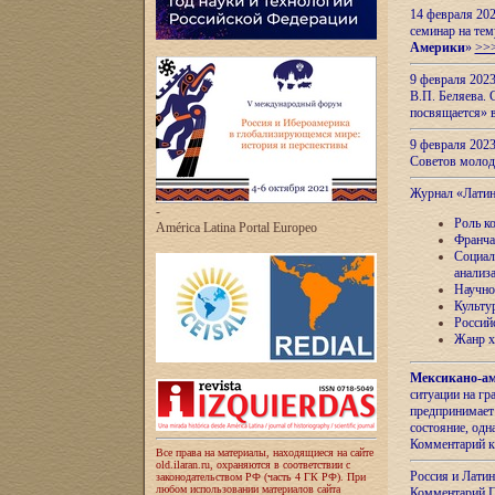
14 февраля 202
семинар на тем
Америки
»
>>
9 февраля 202
В.П. Беляева. 
посвящается» 
9 февраля 2023
Советов моло
Журнал «Лати
-
Роль к
América Latina Portal Europeo
Франча
Социал
анализ
Научно
Культу
Россий
Жанр х
Мексикано-ам
ситуации на г
предпринимает
состояние, одн
Комментарий к
Все права на материалы, находящиеся на сайте
old.ilaran.ru, охраняются в соответствии с
Россия и Лати
законодательством РФ (часть 4 ГК РФ). При
любом использовании материалов сайта
Комментарий П.