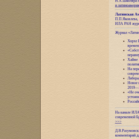
Н.А.Школяра н
и латиноамери
Латинская Ам
П.П.Яковлева, 
ИЛА РАН журн
Журнал «Лати
Хорхе 
времен
«Собст
неравн
Хайме 
полити
На пер
соврем
Либера
Новое 
2019—
«Не оч
устояв
Россий
На канале ИЛА
современной Б
>>>
Д.В.Разумовск
комментарий 