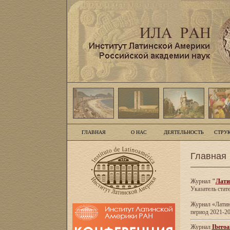
ГЛАВНАЯ
О НАС
ДЕЯТЕЛЬНОСТЬ
СТРУ
Главная
Журнал
"
Лати
Указатель стат
Журнал «Латинс
период 2021-20
Журнал
Iberoa