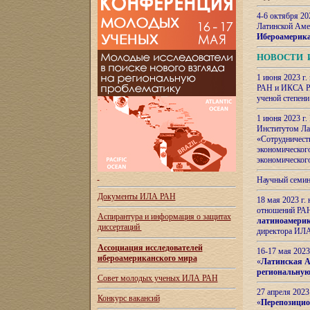
4-6 октября 20
Латинской Аме
Ибероамерика
НОВОСТИ 
1 июня 2023 г.
РАН и ИКСА РА
ученой степени
1 июня 2023 г
Институтом Ла
«Сотрудничеств
экономическог
экономическог
Научный семин
Документы ИЛА РАН
18 мая 2023 г
отношений РАН
Аспирантура и
информация о защитах
латиноамерик
диссертаций
директора ИЛА
Ассоциация исследователей
16-17 мая 202
ибероамериканского мира
«
Латинская Ам
региональную
Совет молодых ученых ИЛА РАН
27 апреля 2023
Конкурс вакансий
«
Перепозицио