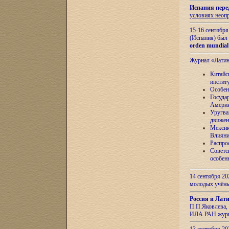
Испания пере
условиях неоп
15-16 сентябр
(Испания) был
orden mundial
Журнал «Лати
Китайс
инстит
Особен
Госуда
Амери
Уругва
движен
Мексик
Влияни
Распро
Советс
особен
14 сентября 20
молодых учён
Россия и Лат
П.П.Яковлева, 
ИЛА РАН журн