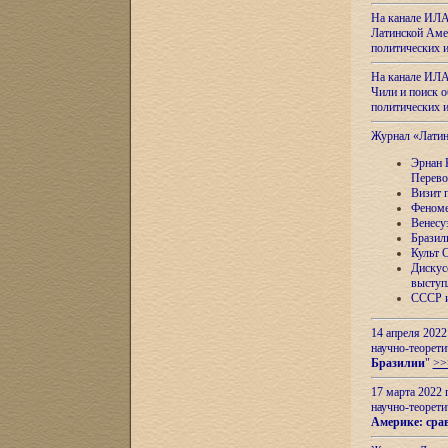
На канале ИЛА
Латинской Амер
политических
На канале ИЛА
Чили и поиск о
политических
Журнал «Лати
Эрнан 
Перево
Визит 
Феноме
Венесу
Бразил
Культ 
Дискус
выступ
СССР и
14 апреля 2022
научно-теорети
Бразилии
"
>>
17 марта 2022 
научно-теорети
Америке: сра