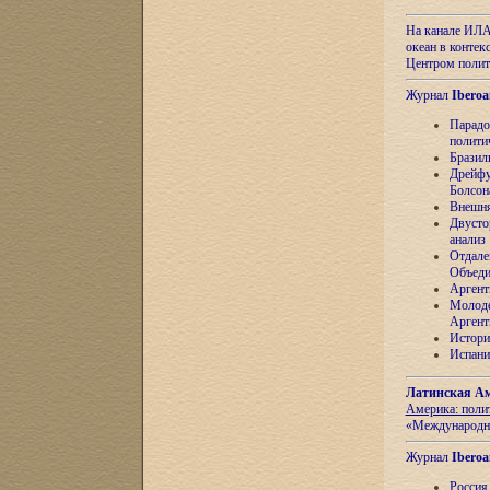
На канале ИЛА
океан в контек
Центром полит
Журнал
Iberoa
Парадо
полити
Бразил
Дрейфу
Болсон
Внешня
Двусто
анализ
Отдале
Объеди
Аргент
Молоде
Аргент
Истори
Испани
Латинская Ам
Америка: поли
«Международн
Журнал
Iberoa
Россия