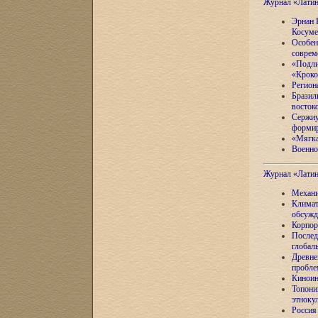
Журнал «Лати
Эрнан 
Косуме
Особен
соврем
«Подли
«Кроко
Регион
Бразил
восток
Сержиу
формир
«Мягка
Военно
Журнал «Лати
Механи
Климат
обсужд
Корпор
Послед
глобал
Древне
пробле
Киноин
Топони
этноку
Россия