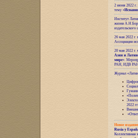
2 июня 2022 г
тему «
Испани
Институт Латин
жизни А.Н.Боро
издательского
26 мая 2022 г
Ассоциации ис
20 мая 2022 г.
Азия и Латин
мире
». Мероп
РАН, ИДВ РА
Журнал «Лати
Цифров
Социал
Гумани
«Полит
Электо
2022 гг
Внешняя
«Ответ
Новое издани
Rusia y España
Коллективная 