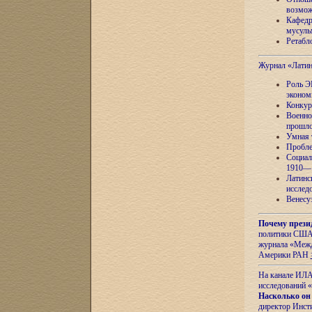
возмож
Кафедр
мусуль
Ретабло
Журнал «Лати
Роль Э
эконом
Конкур
Военно
прошло
Умная 
Пробле
Социал
1910—1
Латинс
исслед
Венесу
Почему прези
политики США 
журнала «Межд
Америки РАН
На канале ИЛА
исследований «
Насколько он
директор Инст