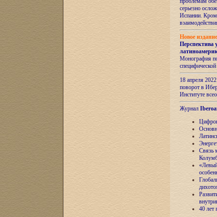
проблемам обе
серьезно ослож
Испании. Кром
взаимодейств
Новое издани
Перспектива 
латиноамери
Монография по
специфической
18 апреля 202
поворот в Ибер
Институте все
Журнал
Iberoa
Цифров
Основн
Латинс
Энерге
Связь 
Колум
«Левый
особен
Глобал
дихото
Развит
внутри
40 лет