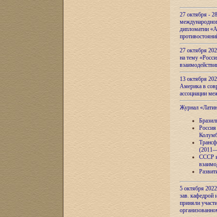
27 октября - 2
международног
дипломатии «А
противостояни
27 октября 20
на тему «Росси
взаимодействи
13 октября 202
Америка в сов
ассоциации ме
Журнал «Лати
Бразил
Россия
Колумб
Трансф
(2011—
СССР и
взаимо
Развит
5 октября 2022
зав. кафедрой
приняли участи
организованно