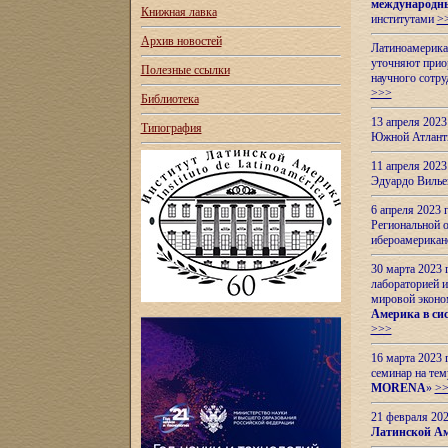
международн
Книжная лавка
институтами
>
Архив новостей
Латиноамерикан
уточняют приор
Полезные ссылки
научного сотр
>>>
Библиотека
13 апреля 202
Типография
Южной Атлант
11 апреля 202
Эдуардо Вилье
6 апреля 2023
Региональной 
ибероамерика
30 марта 2023
лабораторией и
мировой эконо
Америка в сис
>>>
16 марта 2023 
семинар на тем
MORENA
»
>
21 февраля 20
Латинской Ам