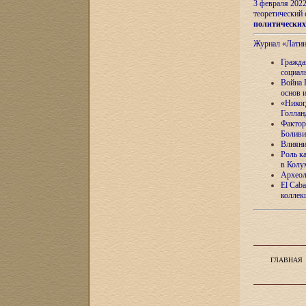
3 февраля 202
теоретический 
политически
Журнал «Лати
Гражда
социал
Война 
основ 
«Никог
Голлан
Фактор
Боливи
Влияни
Роль к
в Колу
Археол
El Caba
коллек
ГЛАВНАЯ