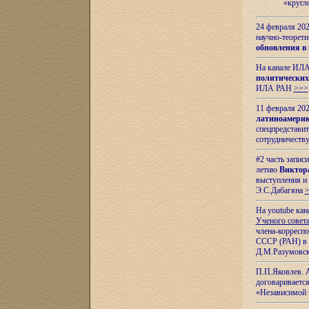
«кругл
24 февраля 202
научно-теорети
обновления в
На канале ИЛА
политических
ИЛА РАН
>>>
11 февраля 202
латиноамерик
спецпредстави
сотрудничест
#2 часть запис
летию
Виктор
выступления и
Э.С.Дабагяна
На youtube ка
Ученого совета
члена-корресп
СССР (РАН) в 1
Д.М.Разумовск
П.П.Яковлев.
договариваетс
«Независимой 