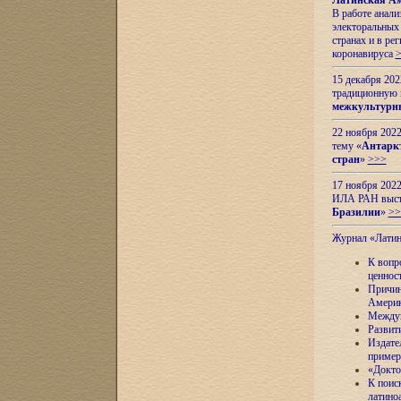
Латинская Ам
В работе анал
электоральных 
странах и в ре
коронавируса
15 декабря 20
традиционную
межкультурны
22 ноября 2022
тему «
Антаркт
стран
»
>>>
17 ноября 2022
ИЛА РАН высту
Бразилии
»
>>
Журнал «Лати
К вопр
ценнос
Причин
Амери
Междун
Развит
Издате
пример
«Докто
К поис
латино