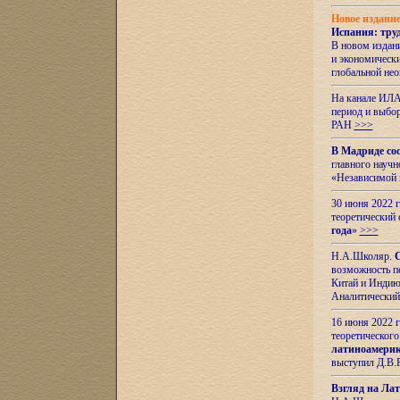
Новое издани
Испания: тру
В новом издан
и экономическ
глобальной не
На канале ИЛА
период и выбо
РАН
>>>
В Мадриде со
главного науч
«Независимой 
30 июня 2022 
теоретический 
года
»
>>>
Н.А.Школяр.
С
возможность пе
Китай и Индию,
Аналитический
16 июня 2022 г
теоретического
латиноамерик
выступил Д.В.
Взгляд на Ла