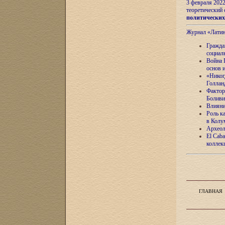
3 февраля 202
теоретический 
политически
Журнал «Лати
Гражда
социал
Война 
основ 
«Никог
Голлан
Фактор
Боливи
Влияни
Роль к
в Колу
Археол
El Caba
коллек
ГЛАВНАЯ