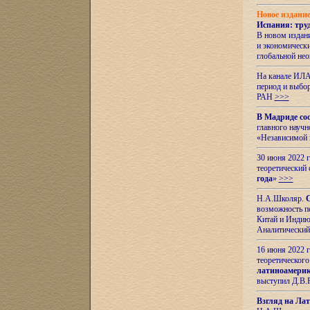
Новое издани
Испания: тру
В новом издан
и экономическ
глобальной не
На канале ИЛА
период и выбо
РАН
>>>
В Мадриде со
главного науч
«Независимой 
30 июня 2022 
теоретический 
года
»
>>>
Н.А.Школяр.
С
возможность пе
Китай и Индию,
Аналитический
16 июня 2022 г
теоретического
латиноамерик
выступил Д.В.
Взгляд на Ла