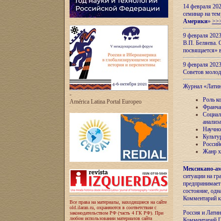
14 февраля 202
семинар на тем
Америки
»
>>
9 февраля 202
В.П. Беляева. 
посвящается» 
9 февраля 2023
Советов моло
Журнал «Лати
-
Роль к
América Latina Portal Europeo
Франча
Социал
анализ
Научно
Культу
Россий
Жанр х
Мексикано-ам
ситуации на г
предпринимает
состояние, одн
Комментарий к
Все права на материалы, находящиеся на сайте
old.ilaran.ru, охраняются в соответствии с
Россия и Лати
законодательством РФ (часть 4 ГК РФ). При
любом использовании материалов сайта
Комментарий П.