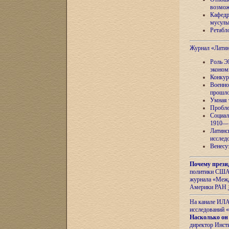
возмож
Кафедр
мусуль
Ретабло
Журнал «Лати
Роль Э
эконом
Конкур
Военно
прошло
Умная 
Пробле
Социал
1910—1
Латинс
исслед
Венесу
Почему прези
политики США 
журнала «Межд
Америки РАН
На канале ИЛА
исследований «
Насколько он
директор Инст