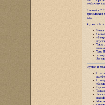
13 сентября 2
необычных кар
6 сентября 20
бразильской г
>>>
Журнал «Лати
Новые 
Социал
«Вакци
перспе
Такие 
коммун
Тема И
«Локус
System 
Журнал
Iberoa
От гео
перефо
От отк
объеди
Евросо
Типоло
Левое д
правой
Мексик
Отноше