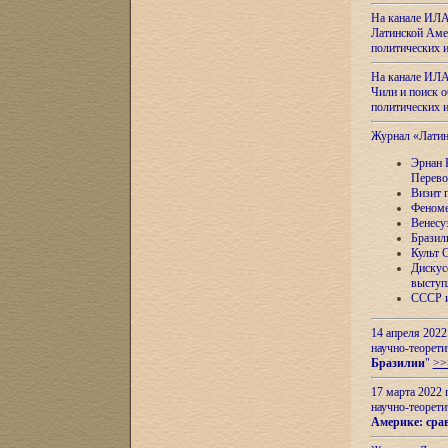
На канале ИЛА
Латинской Амер
политических
На канале ИЛА
Чили и поиск о
политических
Журнал «Лати
Эрнан 
Перево
Визит 
Феноме
Венесу
Бразил
Культ 
Дискус
выступ
СССР и
14 апреля 2022
научно-теорети
Бразилии
"
>>
17 марта 2022 
научно-теорети
Америке: сра