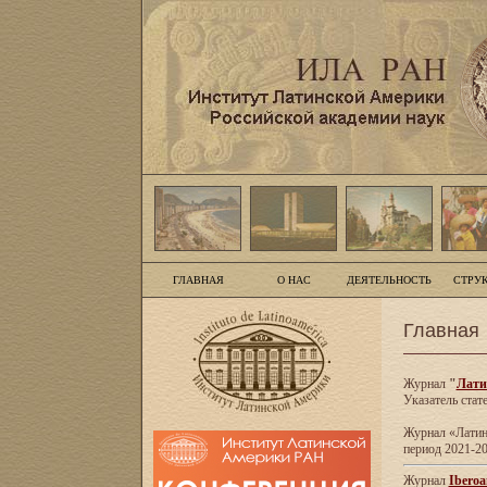
ГЛАВНАЯ
О НАС
ДЕЯТЕЛЬНОСТЬ
СТРУ
Главная
Журнал
"
Лати
Указатель стат
Журнал «Латинс
период 2021-20
Журнал
Iberoa