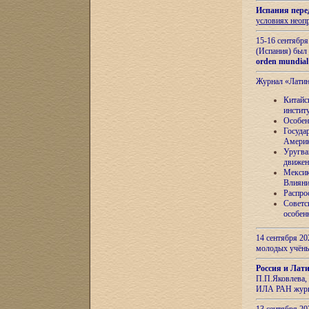
Испания пере
условиях неоп
15-16 сентябр
(Испания) был
orden mundial
Журнал «Лати
Китайс
инстит
Особен
Госуда
Амери
Уругва
движен
Мексик
Влияни
Распро
Советс
особен
14 сентября 20
молодых учён
Россия и Лат
П.П.Яковлева, 
ИЛА РАН журн