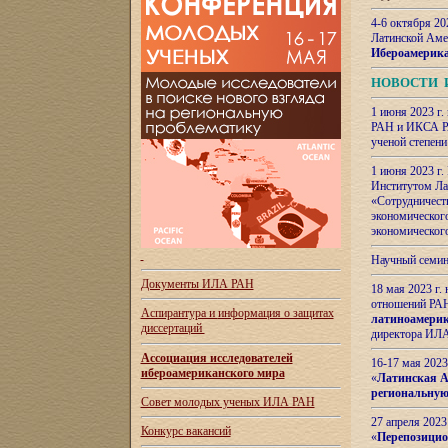
4-6 октября 20
Латинской Аме
Ибероамерика
НОВОСТИ 
1 июня 2023 г.
РАН и ИКСА РА
ученой степени
1 июня 2023 г
Институтом Ла
«Сотрудничеств
экономическог
экономическог
Научный семин
Документы ИЛА РАН
18 мая 2023 г
отношений РАН
Аспирантура и
информация о защитах
латиноамерик
диссертаций
директора ИЛА
Ассоциация исследователей
16-17 мая 202
ибероамериканского мира
«
Латинская Ам
региональную
Совет молодых ученых ИЛА РАН
27 апреля 2023
Конкурс вакансий
«
Перепозицио