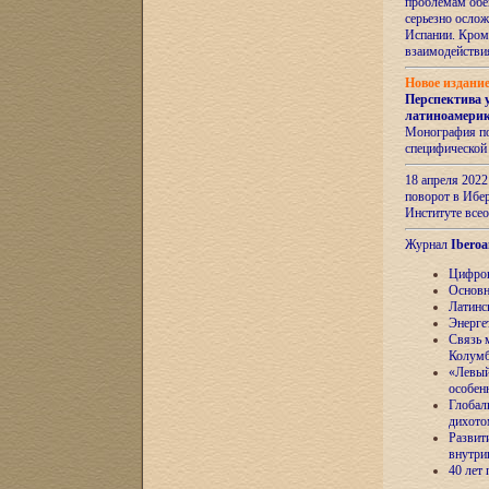
проблемам обе
серьезно ослож
Испании. Кром
взаимодейств
Новое издани
Перспектива 
латиноамери
Монография по
специфической
18 апреля 202
поворот в Ибер
Институте все
Журнал
Iberoa
Цифров
Основн
Латинс
Энерге
Связь 
Колум
«Левый
особен
Глобал
дихото
Развит
внутри
40 лет