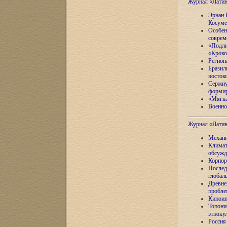
Журнал «Лати
Эрнан 
Косуме
Особен
соврем
«Подли
«Кроко
Регион
Бразил
восток
Сержиу
формир
«Мягка
Военно
Журнал «Лати
Механи
Климат
обсужд
Корпор
Послед
глобал
Древне
пробле
Киноин
Топони
этноку
Россия