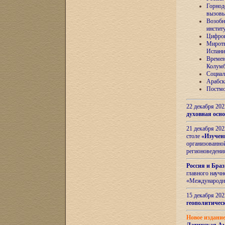
Горнод
вызов
Возобн
инстит
Цифров
Миротв
Испани
Времен
Колумб
Социал
Арабск
Постмо
22 декабря 20
духовная осн
21 декабря 20
столе
«Изучен
организованно
регионоведени
Россия и Бра
главного науч
«Международн
15 декабря 20
геополитическ
Новое издани