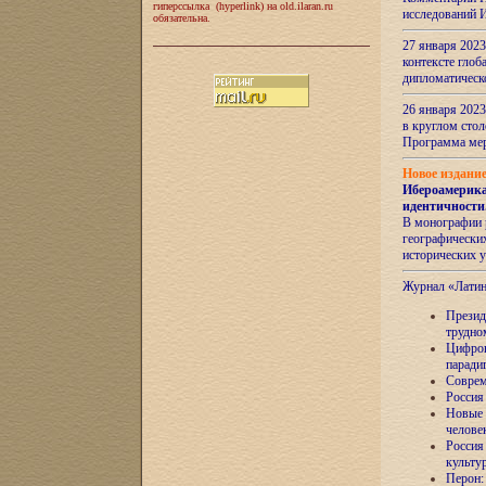
гиперссылка (hyperlink) на old.ilaran.ru
исследований 
обязательна.
27 января 2023
контексте глоб
дипломатическ
26 января 2023
в круглом сто
Программа ме
Новое издани
Ибероамерика
идентичности
В монографии 
географических
исторических 
Журнал «Лати
Президе
трудно
Цифров
паради
Соврем
Россия
Новые 
челове
Россия
культу
Перон: