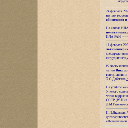
«кругл
24 февраля 202
научно-теорети
обновления в
На канале ИЛА
политических
ИЛА РАН
>>>
11 февраля 202
латиноамерик
спецпредстави
сотрудничест
#2 часть запис
летию
Виктор
выступления и
Э.С.Дабагяна
На youtube ка
Ученого совета
члена-корресп
СССР (РАН) в 1
Д.М.Разумовск
П.П.Яковлев.
договариваетс
«Независимой 