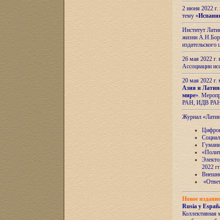
2 июня 2022 г
тему «
Испани
Институт Латин
жизни А.Н.Боро
издательского
26 мая 2022 г
Ассоциации ис
20 мая 2022 г.
Азия и Латин
мире
». Мероп
РАН, ИДВ РА
Журнал «Лати
Цифров
Социал
Гумани
«Полит
Электо
2022 гг
Внешняя
«Ответ
Новое издани
Rusia y España
Коллективная 