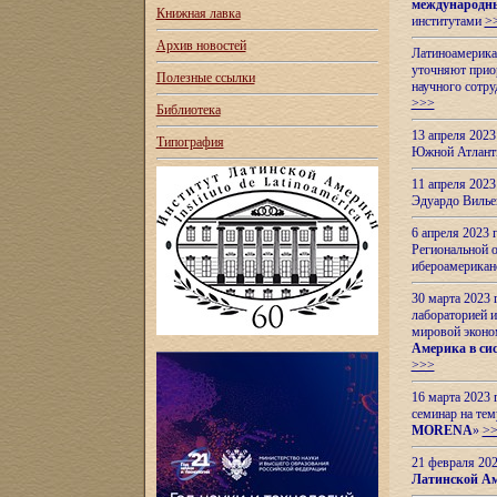
международн
Книжная лавка
институтами
>
Архив новостей
Латиноамерикан
уточняют приор
Полезные ссылки
научного сотр
>>>
Библиотека
13 апреля 202
Типография
Южной Атлант
11 апреля 202
Эдуардо Вилье
6 апреля 2023
Региональной 
ибероамерика
30 марта 2023
лабораторией и
мировой эконо
Америка в сис
>>>
16 марта 2023 
семинар на тем
MORENA
»
>
21 февраля 20
Латинской Ам