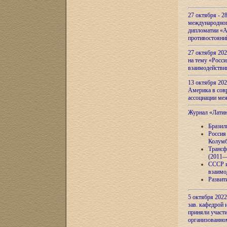
27 октября - 2
международног
дипломатии «А
противостояни
27 октября 20
на тему «Росси
взаимодействи
13 октября 202
Америка в сов
ассоциации ме
Журнал «Лати
Бразил
Россия
Колумб
Трансф
(2011—
СССР и
взаимо
Развит
5 октября 2022
зав. кафедрой
приняли участи
организованно