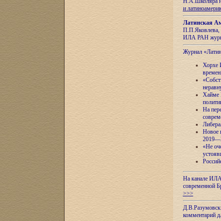
Н.А.Школяра н
и латиноамери
Латинская Ам
П.П.Яковлева, 
ИЛА РАН журн
Журнал «Лати
Хорхе 
времен
«Собст
неравн
Хайме 
полити
На пер
соврем
Либера
Новое 
2019—
«Не оч
устояв
Россий
На канале ИЛА
современной Б
>>>
Д.В.Разумовск
комментарий 