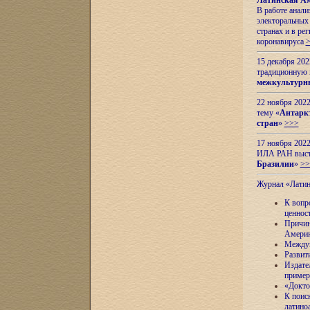
Латинская Ам
В работе анал
электоральных 
странах и в ре
коронавируса
15 декабря 20
традиционную
межкультурны
22 ноября 2022
тему «
Антаркт
стран
»
>>>
17 ноября 2022
ИЛА РАН высту
Бразилии
»
>>
Журнал «Лати
К вопр
ценнос
Причин
Амери
Междун
Развит
Издате
пример
«Докто
К поис
латино