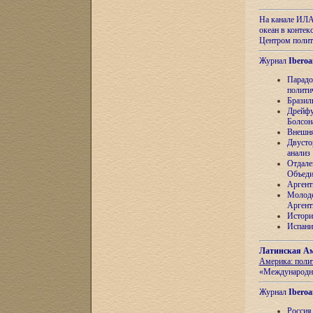
На канале ИЛА
океан в контек
Центром полит
Журнал
Iberoa
Парадо
полити
Бразил
Дрейфу
Болсон
Внешня
Двусто
анализ
Отдале
Объеди
Аргент
Молоде
Аргент
Истори
Испани
Латинская Ам
Америка: поли
«Международн
Журнал
Iberoa
Россия