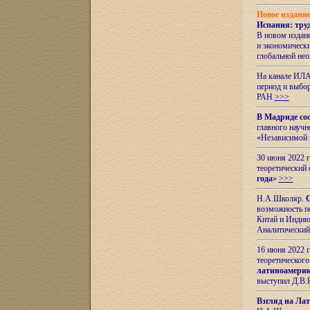
Новое издани
Испания: тру
В новом издан
и экономическ
глобальной не
На канале ИЛА
период и выбо
РАН
>>>
В Мадриде со
главного науч
«Независимой 
30 июня 2022 
теоретический 
года
»
>>>
Н.А.Школяр.
С
возможность пе
Китай и Индию,
Аналитический
16 июня 2022 г
теоретического
латиноамерик
выступил Д.В.
Взгляд на Ла