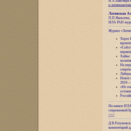
Н.А.Школяра н
и латиноамери
Латинская Ам
П.П.Яковлева, 
ИЛА РАН журн
Журнал «Лати
Хорхе 
времен
«Собст
неравн
Хайме 
полити
На пер
соврем
Либера
Новое 
2019—
«Не оч
устояв
Россий
На канале ИЛА
современной Б
>>>
Д.В.Разумовск
комментарий 