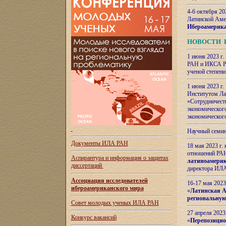
4-6 октября 20
Латинской Аме
Ибероамерика
НОВОСТИ 
1 июня 2023 г.
РАН и ИКСА РА
ученой степени
1 июня 2023 г
Институтом Ла
«Сотрудничеств
экономическог
экономическог
Научный семин
Документы ИЛА РАН
18 мая 2023 г
отношений РАН
Аспирантура и
информация о защитах
латиноамерик
диссертаций
директора ИЛА
Ассоциация исследователей
16-17 мая 202
ибероамериканского мира
«
Латинская Ам
региональную
Совет молодых ученых ИЛА РАН
27 апреля 2023
Конкурс вакансий
«
Перепозицио