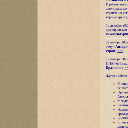
Латинская Ам
В работе анал
электоральных 
странах и в ре
коронавируса
15 декабря 20
традиционную
межкультурны
22 ноября 2022
тему «
Антаркт
стран
»
>>>
17 ноября 2022
ИЛА РАН высту
Бразилии
»
>>
Журнал «Лати
К вопр
ценнос
Причин
Амери
Междун
Развит
Издате
пример
«Докто
К поис
латино