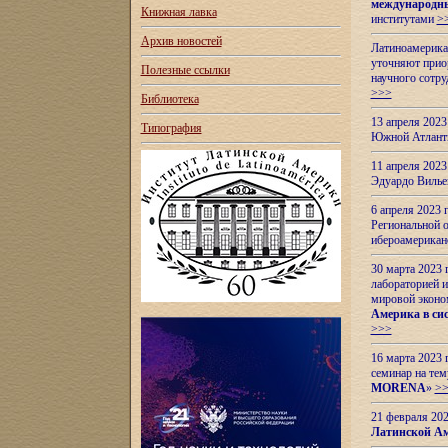
международн
Книжная лавка
институтами
>
Архив новостей
Латиноамерикан
уточняют приор
Полезные ссылки
научного сотр
>>>
Библиотека
13 апреля 202
Типография
Южной Атлант
11 апреля 202
Эдуардо Вилье
6 апреля 2023
Региональной 
ибероамерика
30 марта 2023
лабораторией и
мировой эконо
Америка в сис
>>>
16 марта 2023 
семинар на тем
MORENA
»
>
21 февраля 20
Латинской Ам