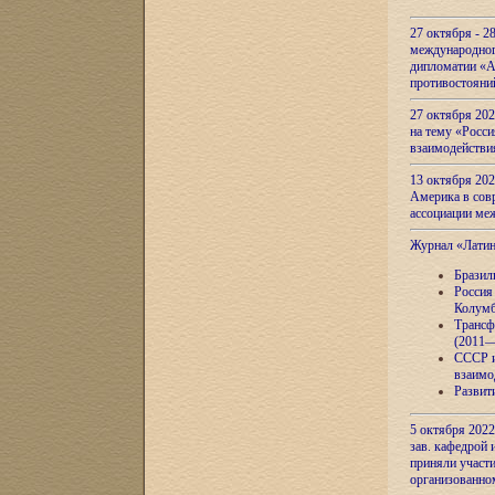
27 октября - 2
международног
дипломатии «А
противостояни
27 октября 20
на тему «Росси
взаимодействи
13 октября 202
Америка в сов
ассоциации ме
Журнал «Лати
Бразил
Россия
Колумб
Трансф
(2011—
СССР и
взаимо
Развит
5 октября 2022
зав. кафедрой
приняли участи
организованно