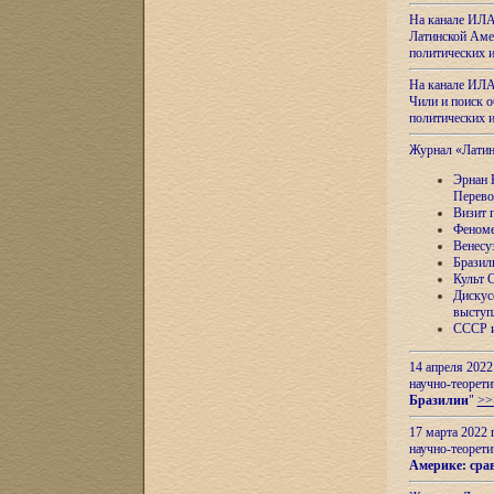
На канале ИЛА
Латинской Амер
политических
На канале ИЛА
Чили и поиск о
политических
Журнал «Лати
Эрнан 
Перево
Визит 
Феноме
Венесу
Бразил
Культ 
Дискус
выступ
СССР и
14 апреля 2022
научно-теорети
Бразилии
"
>>
17 марта 2022 
научно-теорети
Америке: сра