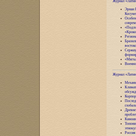
Журнал «Лати
Эрнан 
Косуме
Особен
соврем
«Подли
«Кроко
Регион
Бразил
восток
Сержиу
формир
«Мягка
Военно
Журнал «Лати
Механи
Климат
обсужд
Корпор
Послед
глобал
Древне
пробле
Киноин
Топони
этноку
Россия