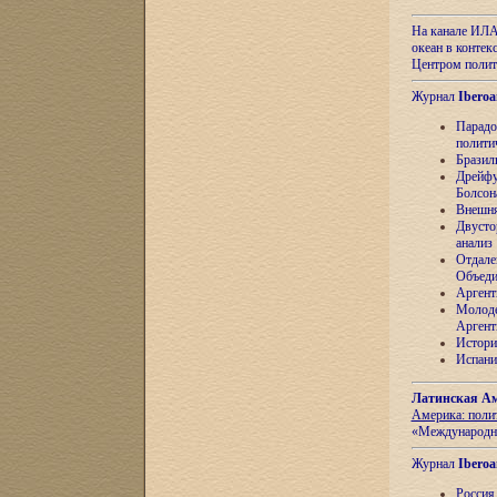
На канале ИЛА
океан в контек
Центром полит
Журнал
Iberoa
Парадо
полити
Бразил
Дрейфу
Болсон
Внешня
Двусто
анализ
Отдале
Объеди
Аргент
Молоде
Аргент
Истори
Испани
Латинская Ам
Америка: поли
«Международн
Журнал
Iberoa
Россия