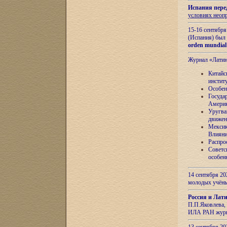
Испания пере
условиях неоп
15-16 сентябр
(Испания) был
orden mundial
Журнал «Лати
Китайс
инстит
Особен
Госуда
Амери
Уругва
движен
Мексик
Влияни
Распро
Советс
особен
14 сентября 20
молодых учён
Россия и Лат
П.П.Яковлева, 
ИЛА РАН журн