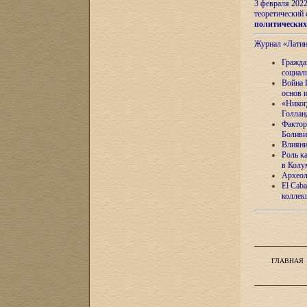
3 февраля 202
теоретический 
политически
Журнал «Лати
Гражда
социал
Война 
основ 
«Никог
Голлан
Фактор
Боливи
Влияни
Роль к
в Колу
Археол
El Caba
коллек
ГЛАВНАЯ