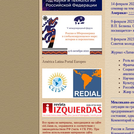
14 февраля 202
семинар на тем
Америки
»
>>
9 февраля 202
В.П. Беляева. 
посвящается» 
9 февраля 2023
Советов моло
Журнал «Лати
-
Роль к
América Latina Portal Europeo
Франча
Социал
анализ
Научно
Культу
Россий
Жанр х
Мексикано-ам
ситуации на г
предпринимает
состояние, одн
Комментарий к
Все права на материалы, находящиеся на сайте
old.ilaran.ru, охраняются в соответствии с
Россия и Лати
законодательством РФ (часть 4 ГК РФ). При
любом использовании материалов сайта
Комментарий П.