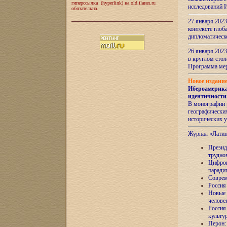
гиперссылка (hyperlink) на old.ilaran.ru
исследований 
обязательна.
27 января 2023
контексте глоб
дипломатическ
26 января 2023
в круглом сто
Программа ме
Новое издани
Ибероамерика
идентичности
В монографии 
географических
исторических 
Журнал «Лати
Президе
трудно
Цифров
паради
Соврем
Россия
Новые 
челове
Россия
культу
Перон: