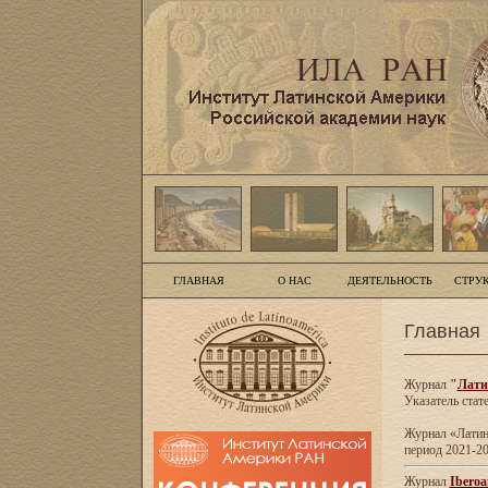
ГЛАВНАЯ
О НАС
ДЕЯТЕЛЬНОСТЬ
СТРУ
Главная
Журнал
"
Лати
Указатель стат
Журнал «Латинс
период 2021-20
Журнал
Iberoa