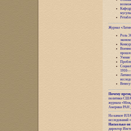
возмож
Кафедр
мусуль
Ретабло
Журнал «Лати
Роль Э
эконом
Конкур
Военно
прошло
Умная 
Пробле
Социал
1910—1
Латинс
исслед
Венесу
Почему прези
политики США 
журнала «Межд
Америки РАН
На канале ИЛА
исследований «
Насколько он
директор Инст