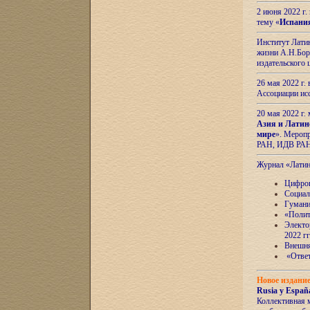
2 июня 2022 г
тему «
Испани
Институт Латин
жизни А.Н.Боро
издательского
26 мая 2022 г
Ассоциации ис
20 мая 2022 г.
Азия и Латин
мире
». Мероп
РАН, ИДВ РА
Журнал «Лати
Цифров
Социал
Гумани
«Полит
Электо
2022 гг
Внешняя
«Ответ
Новое издани
Rusia y España
Коллективная 