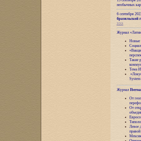
13 сентября 2
необычных кар
6 сентября 20
бразильской г
>>>
Журнал «Лати
Новые 
Социал
«Вакци
перспе
Такие 
коммун
Тема И
«Локус
System 
Журнал
Iberoa
От гео
перефо
От отк
объеди
Евросо
Типоло
Левое д
правой
Мексик
Отноше