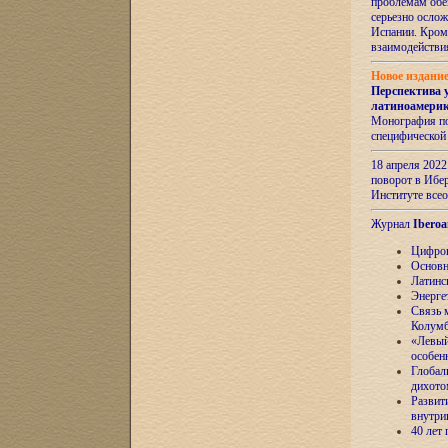
проблемам обе
серьезно ослож
Испании. Кром
взаимодейств
Новое издани
Перспектива 
латиноамери
Монография по
специфической
18 апреля 202
поворот в Ибер
Институте все
Журнал
Iberoa
Цифров
Основн
Латинс
Энерге
Связь 
Колум
«Левый
особен
Глобал
дихото
Развит
внутри
40 лет