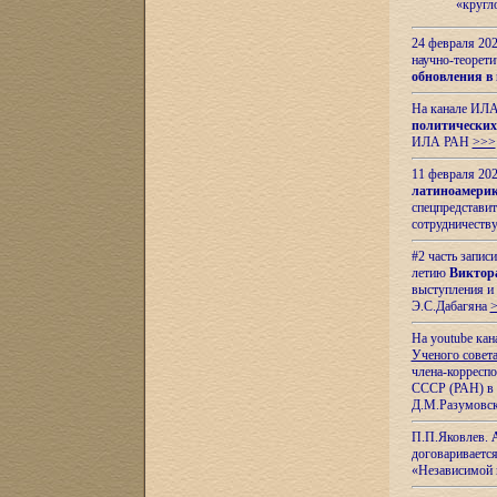
«кругл
24 февраля 202
научно-теорети
обновления в
На канале ИЛА
политических
ИЛА РАН
>>>
11 февраля 202
латиноамерик
спецпредстави
сотрудничест
#2 часть запис
летию
Виктор
выступления и
Э.С.Дабагяна
На youtube ка
Ученого совета
члена-корресп
СССР (РАН) в 1
Д.М.Разумовск
П.П.Яковлев.
договариваетс
«Независимой 