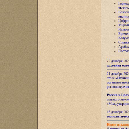
Горнод
вызов
Возобн
инстит
Цифров
Миротв
Испани
Времен
Колумб
Социал
Арабск
Постмо
22 декабря 20
духовная осн
21 декабря 20
столе
«Изучен
организованно
регионоведени
Россия и Бра
главного науч
«Международн
15 декабря 20
геополитическ
Новое издани