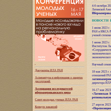
4-6 октября 20
Латинской Аме
Ибероамерика
НОВОСТИ 
1 июня 2023 г.
РАН и ИКСА РА
ученой степени
1 июня 2023 г
Институтом Ла
«Сотрудничеств
экономическог
экономическог
Научный семин
Документы ИЛА РАН
18 мая 2023 г
отношений РАН
Аспирантура и
информация о защитах
латиноамерик
диссертаций
директора ИЛА
Ассоциация исследователей
16-17 мая 202
ибероамериканского мира
«
Латинская Ам
региональную
Совет молодых ученых ИЛА РАН
27 апреля 2023
Конкурс вакансий
«
Перепозицио