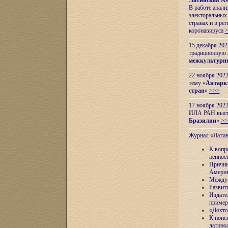
Латинская Ам
В работе анал
электоральных 
странах и в ре
коронавируса
15 декабря 20
традиционную
межкультурны
22 ноября 2022
тему «
Антаркт
стран
»
>>>
17 ноября 2022
ИЛА РАН высту
Бразилии
»
>>
Журнал «Лати
К вопр
ценнос
Причин
Амери
Междун
Развит
Издате
пример
«Докто
К поис
латино