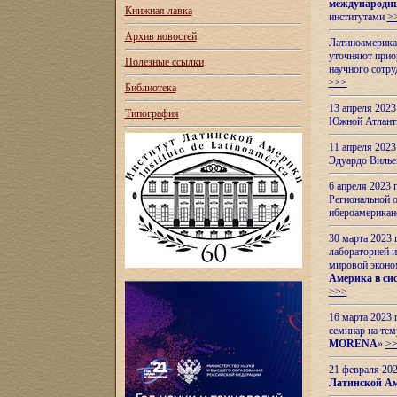
международн
Книжная лавка
институтами
>
Архив новостей
Латиноамерикан
уточняют приор
Полезные ссылки
научного сотр
>>>
Библиотека
13 апреля 202
Типография
Южной Атлант
11 апреля 202
Эдуардо Вилье
6 апреля 2023
Региональной 
ибероамерика
30 марта 2023
лабораторией и
мировой эконо
Америка в сис
>>>
16 марта 2023 
семинар на тем
MORENA
»
>
21 февраля 20
Латинской Ам