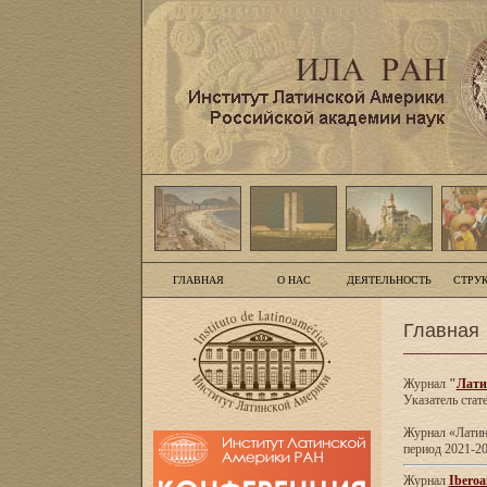
ГЛАВНАЯ
О НАС
ДЕЯТЕЛЬНОСТЬ
СТРУ
Главная
Журнал
"
Лати
Указатель стат
Журнал «Латинс
период 2021-20
Журнал
Iberoa