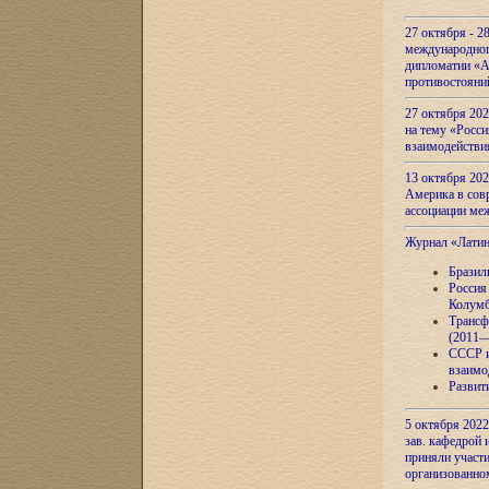
27 октября - 2
международног
дипломатии «А
противостояни
27 октября 20
на тему «Росси
взаимодействи
13 октября 202
Америка в сов
ассоциации ме
Журнал «Лати
Бразил
Россия
Колумб
Трансф
(2011—
СССР и
взаимо
Развит
5 октября 2022
зав. кафедрой
приняли участи
организованно