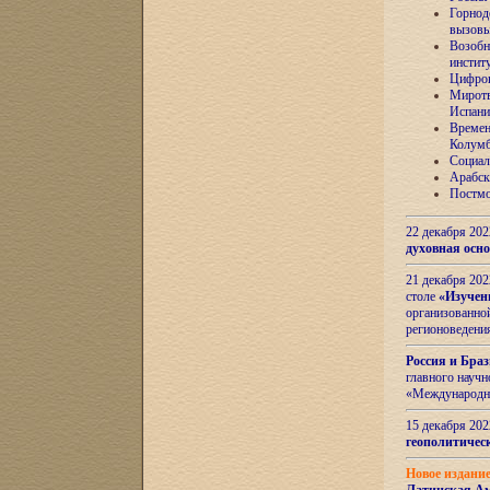
Горнод
вызов
Возобн
инстит
Цифров
Миротв
Испани
Времен
Колумб
Социал
Арабск
Постмо
22 декабря 20
духовная осн
21 декабря 20
столе
«Изучен
организованно
регионоведени
Россия и Бра
главного науч
«Международн
15 декабря 20
геополитическ
Новое издани