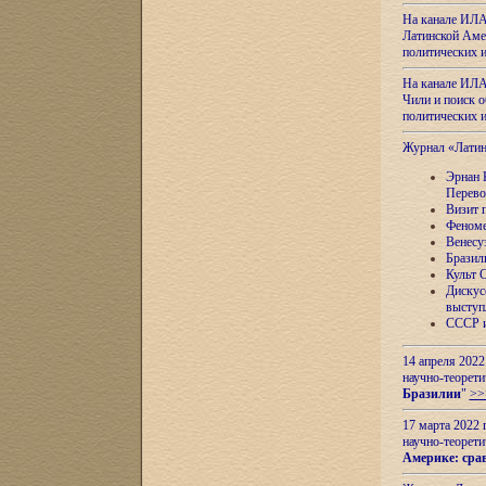
На канале ИЛА
Латинской Амер
политических
На канале ИЛА
Чили и поиск о
политических
Журнал «Лати
Эрнан 
Перево
Визит 
Феноме
Венесу
Бразил
Культ 
Дискус
выступ
СССР и
14 апреля 2022
научно-теорети
Бразилии
"
>>
17 марта 2022 
научно-теорети
Америке: сра