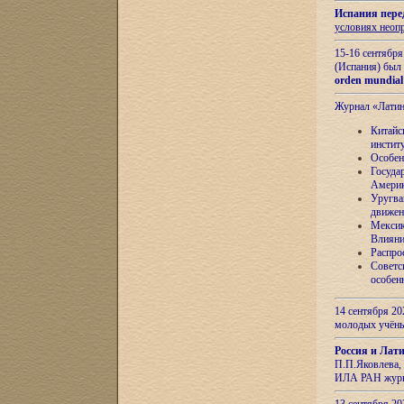
Испания пере
условиях неоп
15-16 сентябр
(Испания) был
orden mundial
Журнал «Лати
Китайс
инстит
Особен
Госуда
Амери
Уругва
движен
Мексик
Влияни
Распро
Советс
особен
14 сентября 20
молодых учён
Россия и Лат
П.П.Яковлева, 
ИЛА РАН журн