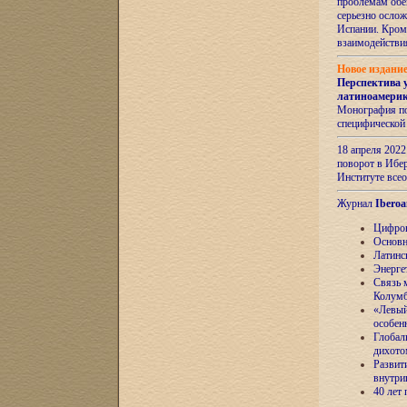
проблемам обе
серьезно ослож
Испании. Кром
взаимодейств
Новое издани
Перспектива 
латиноамери
Монография по
специфической
18 апреля 202
поворот в Ибер
Институте все
Журнал
Iberoa
Цифров
Основн
Латинс
Энерге
Связь 
Колум
«Левый
особен
Глобал
дихото
Развит
внутри
40 лет