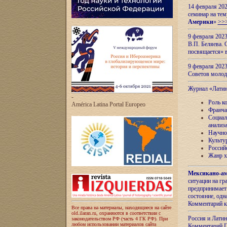
14 февраля 202
семинар на тем
Америки
»
>>
9 февраля 202
В.П. Беляева. 
посвящается» 
9 февраля 2023
Советов моло
Журнал «Лати
-
Роль к
América Latina Portal Europeo
Франча
Социал
анализ
Научно
Культу
Россий
Жанр х
Мексикано-ам
ситуации на г
предпринимает
состояние, одн
Комментарий к
Все права на материалы, находящиеся на сайте
old.ilaran.ru, охраняются в соответствии с
Россия и Лати
законодательством РФ (часть 4 ГК РФ). При
любом использовании материалов сайта
Комментарий П.