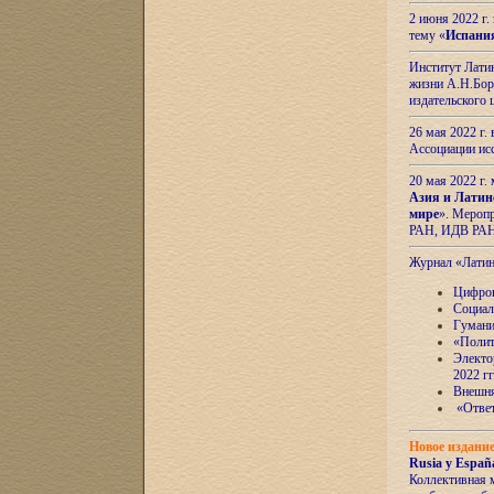
2 июня 2022 г
тему «
Испани
Институт Латин
жизни А.Н.Боро
издательского
26 мая 2022 г
Ассоциации ис
20 мая 2022 г.
Азия и Латин
мире
». Мероп
РАН, ИДВ РА
Журнал «Лати
Цифров
Социал
Гумани
«Полит
Электо
2022 гг
Внешняя
«Ответ
Новое издани
Rusia y España
Коллективная 