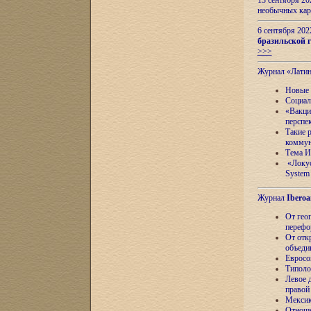
13 сентября 2
необычных кар
6 сентября 20
бразильской г
>>>
Журнал «Лати
Новые 
Социал
«Вакци
перспе
Такие 
коммун
Тема И
«Локус
System 
Журнал
Iberoa
От гео
перефо
От отк
объеди
Евросо
Типоло
Левое д
правой
Мексик
Отноше