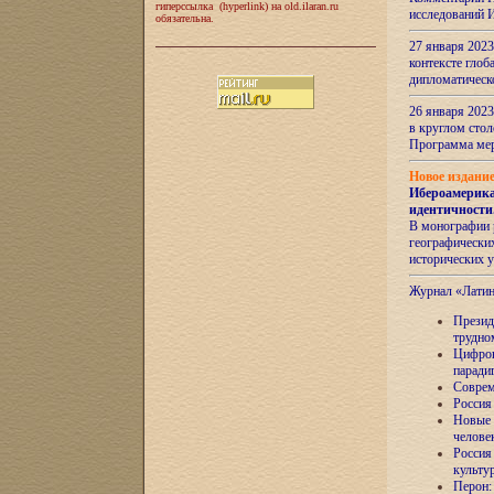
гиперссылка (hyperlink) на old.ilaran.ru
исследований 
обязательна.
27 января 2023
контексте глоб
дипломатическ
26 января 2023
в круглом сто
Программа ме
Новое издани
Ибероамерика
идентичности
В монографии 
географических
исторических 
Журнал «Лати
Президе
трудно
Цифров
паради
Соврем
Россия
Новые 
челове
Россия
культу
Перон: