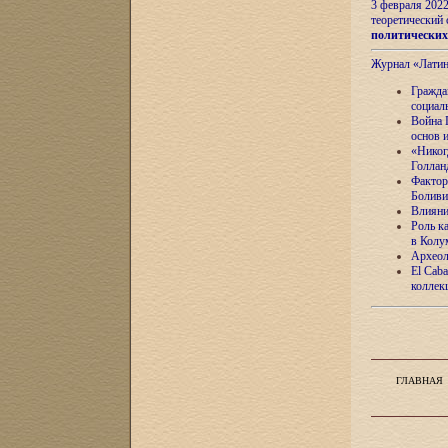
3 февраля 202
теоретический 
политически
Журнал «Лати
Гражда
социал
Война 
основ 
«Никог
Голлан
Фактор
Боливи
Влияни
Роль к
в Колу
Археол
El Caba
коллек
ГЛАВНАЯ