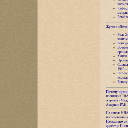
возмож
Кафедр
мусуль
Ретабло
Журнал «Лати
Роль Э
эконом
Конкур
Военно
прошло
Умная 
Пробле
Социал
1910—1
Латинс
исслед
Венесу
Почему прези
политики США 
журнала «Межд
Америки РАН
На канале ИЛА
исследований «
Насколько он
директор Инст