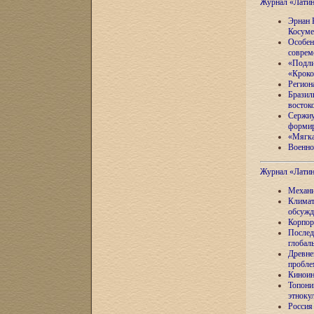
Журнал «Лати
Эрнан 
Косуме
Особен
соврем
«Подли
«Кроко
Регион
Бразил
восток
Сержиу
формир
«Мягка
Военно
Журнал «Лати
Механи
Климат
обсужд
Корпор
Послед
глобал
Древне
пробле
Киноин
Топони
этноку
Россия