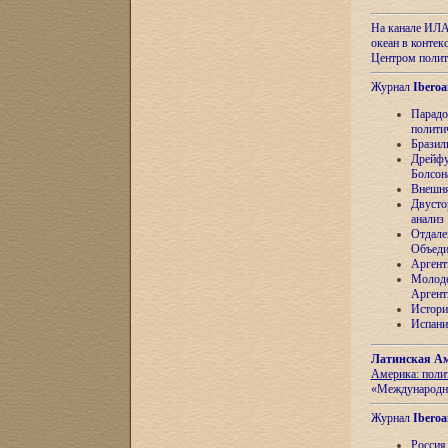
На канале ИЛА
океан в контек
Центром полит
Журнал
Iberoa
Парадо
полити
Бразил
Дрейфу
Болсон
Внешня
Двусто
анализ
Отдале
Объеди
Аргент
Молоде
Аргент
Истори
Испани
Латинская Ам
Америка: поли
«Международн
Журнал
Iberoa
Россия