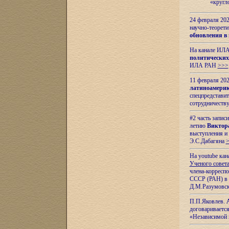
«кругл
24 февраля 202
научно-теорети
обновления в
На канале ИЛА
политических
ИЛА РАН
>>>
11 февраля 202
латиноамерик
спецпредстави
сотрудничест
#2 часть запис
летию
Виктор
выступления и
Э.С.Дабагяна
На youtube ка
Ученого совета
члена-корресп
СССР (РАН) в 1
Д.М.Разумовск
П.П.Яковлев.
договариваетс
«Независимой 