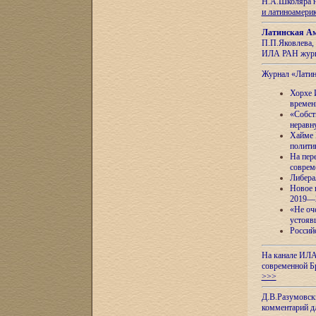
Н.А.Школяра н
и латиноамери
Латинская Ам
П.П.Яковлева, 
ИЛА РАН журн
Журнал «Лати
Хорхе 
времен
«Собст
неравн
Хайме 
полити
На пер
соврем
Либера
Новое 
2019—
«Не оч
устояв
Россий
На канале ИЛА
современной Б
>>>
Д.В.Разумовск
комментарий 