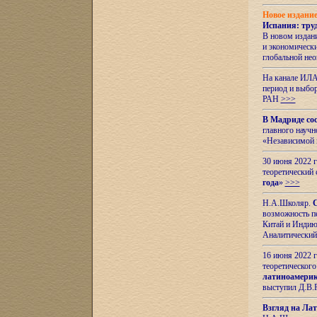
Новое издани
Испания: тру
В новом издан
и экономическ
глобальной не
На канале ИЛА
период и выбо
РАН
>>>
В Мадриде со
главного науч
«Независимой 
30 июня 2022 
теоретический 
года
»
>>>
Н.А.Школяр.
С
возможность пе
Китай и Индию,
Аналитический
16 июня 2022 г
теоретического
латиноамерик
выступил Д.В.
Взгляд на Ла