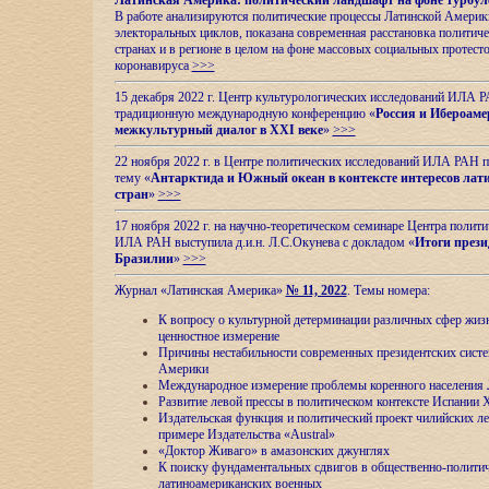
Латинская Америка: политический ландшафт на фоне турбул
В работе анализируются политические процессы Латинской Америки
электоральных циклов, показана современная расстановка политиче
странах и в регионе в целом на фоне массовых социальных протест
коронавируса
>>>
15 декабря 2022 г. Центр культурологических исследований ИЛА 
традиционную международную конференцию «
Россия и Ибероаме
межкультурный диалог в XXI веке
»
>>>
22 ноября 2022 г. в Центре политических исследований ИЛА РАН п
тему «
Антарктида и Южный океан в контексте интересов лат
стран
»
>>>
17 ноября 2022 г. на научно-теоретическом семинаре Центра полит
ИЛА РАН выступила д.и.н. Л.С.Окунева с докладом «
Итоги прези
Бразилии
»
>>>
Журнал «Латинская Америка»
№ 11, 2022
. Темы номера:
К вопросу о культурной детерминации различных сфер жиз
ценностное измерение
Причины нестабильности современных президентских систе
Америки
Международное измерение проблемы коренного населения
Развитие левой прессы в политическом контексте Испании 
Издательская функция и политический проект чилийских л
примере Издательства «Austral»
«Доктор Живаго» в амазонских джунглях
К поиску фундаментальных сдвигов в общественно-полити
латиноамериканских военных