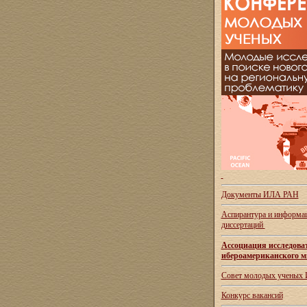
Документы ИЛА РАН
Аспирантура и
информац
диссертаций
Ассоциация исследова
ибероамериканского м
Совет молодых ученых
Конкурс вакансий