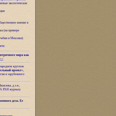
овые экологические
ации
бщественное мнение в
ка (на примере
лумбии и Мексики)
яти
нтричного мира как
>>
ународном круглом
тельный проект
»,
гии и зарубежного
овлева, д.э.н.,
ИЛА РАН журналу
оенного дела. Ее