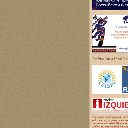
-
América Latina Portal Eu
Все права на материалы, нах
old.ilaran.ru, охраняются в с
законодательством РФ (часть
любом использовании материа