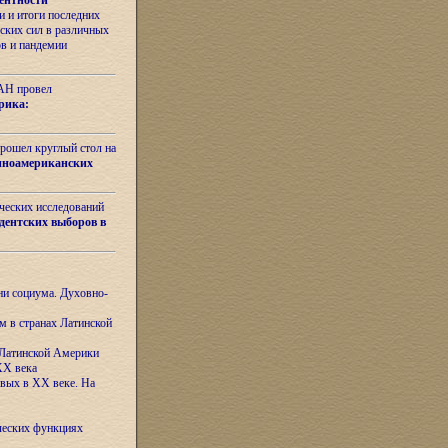
ентности
 и итоги последних
ских сил в различных
ов и пандемии
РАН провел
рика:
рошел круглый стол на
иноамериканских
ических исследований
дентских выборов в
ни социума. Духовно-
м в странах Латинской
 Латинской Америки
XX века
евых в XX веке. На
ческих функциях