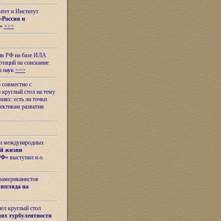
итет и Институт
«
Россия и
»
>>>
ия РФ на базе ИЛА
таций на соискание
а наук
>>>
 совместно с
 круглый стол на тему
иях: есть ли точки
ективам развития
 и международных
ой жизни
РФ
» выступил и.о.
оамериканистов
взгляда на
шел круглый стол
ях турбулентности