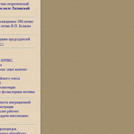
учно-теоретический
м поле Латинской
освященное 100-летию
-летию В.П. Беляева
дание председателей
>>
ан БРИКС
са
ли: опыт контент-
йского союза
й
еллигенции
ые фольклорные мотивы
ность миграционной
нистрация
олее рабочее
задачи невозможно.
иропорядок.
Центра иберийских