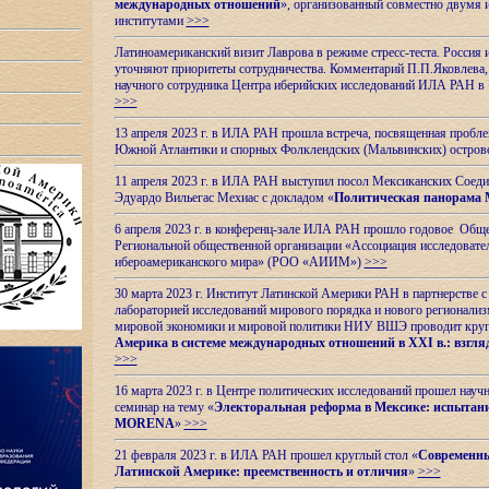
международных отношений
», организованный совместно двумя 
институтами
>>>
Латиноамериканский визит Лаврова в режиме стресс-теста. Россия 
уточняют приоритеты сотрудничества. Комментарий П.П.Яковлева, д
научного сотрудника Центра иберийских исследований ИЛА РАН в 
>>>
13 апреля 2023 г. в ИЛА РАН прошла встреча, посвященная пробл
Южной Атлантики и спорных
Фолклендских (Мальвинских) остро
11 апреля 2023 г. в ИЛА РАН выступил посол Мексиканских Соед
Эдуардо Вильегас Мехиас c докладом «
Политическая панорама 
6 апреля 2023 г. в конференц-зале ИЛА РАН прошло годовое Обще
Региональной общественной организации «Ассоциация исследовате
ибероамериканского мира» (РОО «АИИМ»)
>>>
30 марта 2023 г. Институт Латинской Америки РАН в партнерстве
лабораторией исследований мирового порядка и нового регионализ
мировой экономики и мировой политики НИУ ВШЭ проводит круг
Америка в системе международных отношений в XXI в.: взгляд
>>>
16 марта 2023 г. в Центре политических исследований прошел науч
семинар на тему «
Электоральная реформа в Мексике: испытани
MORENA
»
>>>
21 февраля 2023 г. в ИЛА РАН прошел круглый стол «
Современны
Латинской Америке: преемственность и отличия
»
>>>