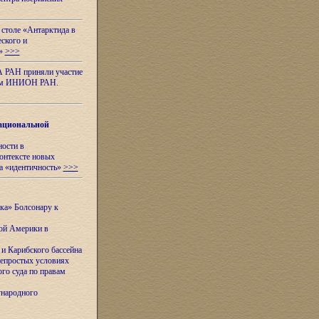
 столе «Антарктида в
еского и
я»
>>>
А РАН приняли участие
нном ИНИОН РАН.
ациональной
ности в
контексте новых
а «идентичность»
>>>
ска» Болсонару к
кой Америки в
и Карибского бассейна
непростых условиях
го суда по правам
ународного