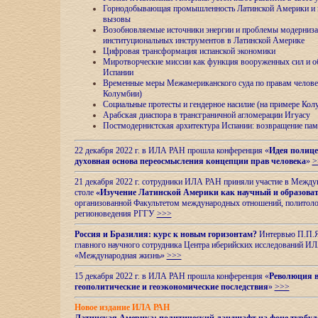
Горнодобывающая промышленность Латинской Америки и н
вызовы
Возобновляемые источники энергии и проблемы модерниз
институциональных инструментов в Латинской Америке
Цифровая трансформация испанской экономики
Миротворческие миссии как функция вооруженных сил и о
Испании
Временные меры Межамериканского суда по правам челове
Колумбии)
Социальные протесты и гендерное насилие (на примере Ко
Арабская диаспора в трансграничной агломерации Игуасу
Постмодернистская архитектура Испании: возвращение пам
22 декабря 2022 г. в ИЛА РАН прошла конференция «
Идея полице
духовная основа переосмысления концепции прав человека
»
>
21 декабря 2022 г. сотрудники ИЛА РАН приняли участие в Межд
столе
«Изучение Латинской Америки как научный и образова
организованной Факультетом международных отношений, политоло
регионоведения
РГГУ
>>>
Россия и Бразилия: курс к новым горизонтам?
Интервью П.П.Як
главного научного сотрудника Центра иберийских исследований 
«Международная жизнь»
>>>
15 декабря 2022 г. в ИЛА РАН прошла конференция «
Революция в
геополитические и геоэкономические последствия
»
>>>
Новое издание ИЛА РАН