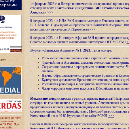
14 февраля 2023 г. в Центре политических исследований прошел на
семинар на тему «
Китайская инициатива BRI в геополитическо
Америки
»
>>>
9 февраля 2023 г. в ИЛА РАН прошло заседание Ученого совета, п
В.П. Беляева. С докладом «Образование в Латинской Америке. 100
посвящается» выступила Э.Г.Ермольева
>>>
9 февраля 2023 г. в Институте Африки РАН прошло очередное засе
Советов молодых ученых и аспирантов институтов ОГПМО РАН
>
Журнал «Латинская Америка»
№ 1, 2023
. Темы номера:
Роль концепции инклюзивности в стратегиях развития стр
ropeo
Франчайзинг в Аргентине: спасение экономики после кризи
Социальная политика в программах политических партий Чи
анализа
Научно-образовательное сотрудничество Бразилии и Европе
Культурная дипломатия Бразилии: от истоков до наших дне
Российская революция в восприятии перуанской левой инт
Жанр хоррора в мировом искусстве. Иберийские и западн
Мексикано-американская граница: кризис навсегда
? Напряжен
ситуации на границе вышла на новый уровень. Американская адми
предпринимает попытки вернуть вышедшую из баланса систему в б
состояние, однако без взаимодействия с Мексикой реализовать эти 
Комментарий к.и.н. Н.Ю.Кудеяровой на сайте РСМД
>>>
одящиеся на сайте
оответствии с
Россия и Латинская Америка хотят расшатать западоцентричный м
 4 ГК РФ). При
лов сайта
Комментарий П.П.Яковлева, д.э.н., главного научного сотрудника 