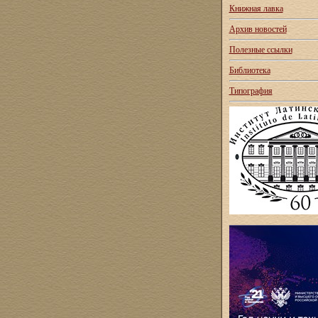
Книжная лавка
Архив новостей
Полезные ссылки
Библиотека
Типография