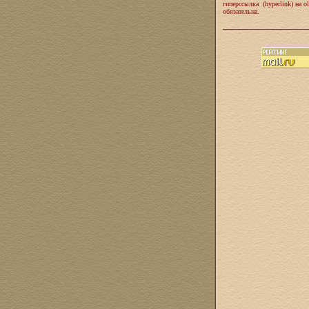
гиперссылка (hyperlink) на ol
обязательна.