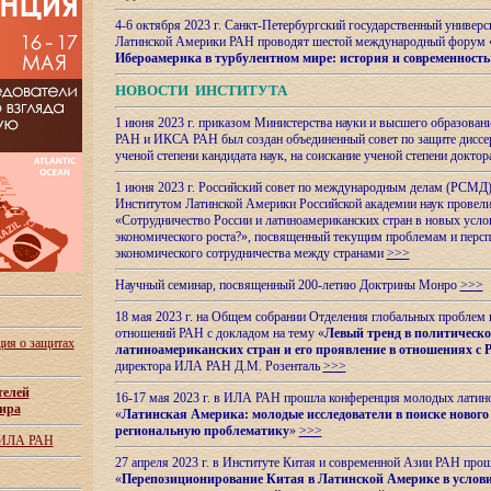
4-6 октября 2023 г. Санкт-Петербургский государственный универс
Латинской Америки РАН проводят шестой международный форум 
Ибероамерика в турбулентном мире: история и современность
НОВОСТИ ИНСТИТУТА
1 июня 2023 г. приказом Министерства науки и высшего образован
РАН и ИКСА РАН был создан объединенный совет по защите диссер
ученой степени кандидата наук, на соискание ученой степени доктор
1 июня 2023 г. Российский совет по международным делам (РСМД)
Институтом Латинской Америки Российской академии наук провели
«Сотрудничество России и латиноамериканских стран в новых услов
экономического роста?», посвященный текущим проблемам и персп
экономического сотрудничества между странами
>>>
Научный семинар, посвященный 200-летию Доктрины Монро
>>>
18 мая 2023 г. на Общем собрании Отделения глобальных проблем
отношений РАН с докладом на тему «
Левый тренд в политическ
ия о защитах
латиноамериканских стран и его проявление в отношениях с 
директора ИЛА РАН Д.М. Розенталь
>>>
телей
16-17 мая 2023 г. в ИЛА РАН прошла конференция молодых латин
ира
«
Латинская Америка: молодые исследователи в поиске нового 
региональную проблематику
»
>>>
 ИЛА РАН
27 апреля 2023 г. в Институте Китая и современной Азии РАН про
«
Перепозиционирование Китая в Латинской
Америке в услови