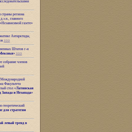
исследовательскими
и страны региона
.э.н., главного
«Независимой газете»
ематике Антарктиды,
вов
>>>
иненных Штатов г-н
Мексики
»
>>>
е собрание членов
лей
 с Международной
ма Факультета
лый стол «
Латинская
 Запада и Незапада
»
но-теоретический
е для стратегии
й левый тренд в