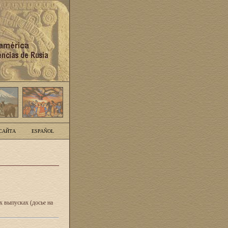
САЙТА
ESPAÑOL
 выпусках (досье на