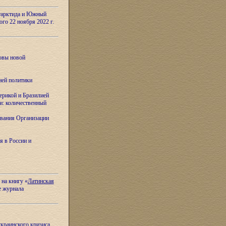
тарктида и Южный
ого 22 ноября 2022 г.
овы новой
ней политики
ерикой и Бразилией
и: количественный
вания Организации
я в России и
 на книгу «
Латинская
е журнала
украинского кризиса