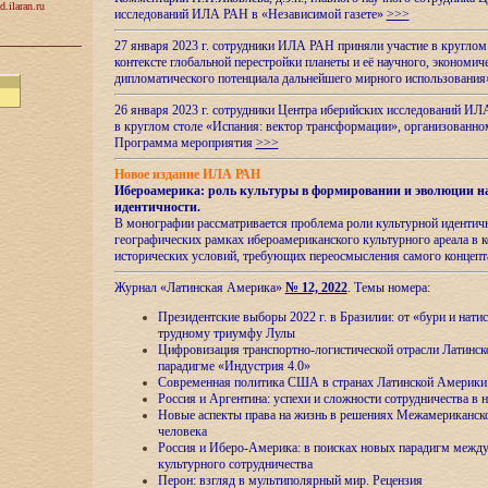
d.ilaran.ru
исследований ИЛА РАН в «Независимой газете»
>>>
27 января 2023 г. сотрудники ИЛА РАН приняли участие в круглом
контексте глобальной перестройки планеты и её научного, экономич
дипломатического потенциала дальнейшего мирного использовани
26 января 2023 г. сотрудники Центра иберийских исследований ИЛ
в круглом столе «Испания: вектор трансформации», организова
Программа мероприятия
>>>
Новое издание ИЛА РАН
Ибероамерика: роль культуры в формировании и эволюции н
идентичности
.
В монографии рассматривается проблема роли культурной идентич
географических рамках ибероамериканского культурного ареала в 
исторических условий, требующих переосмысления самого концепт
Журнал «Латинская Америка»
№ 12, 2022
. Темы номера:
Президентские выборы 2022 г. в Бразилии: от «бури и нати
трудному триумфу Лулы
Цифровизация транспортно-логистической отрасли Латинс
парадигме «Индустрия 4.0»
Современная политика США в странах Латинской Америки 
Россия и Аргентина: успехи и сложности сотрудничества в 
Новые аспекты права на жизнь в решениях Межамериканско
человека
Россия и Иберо-Америка: в поисках новых парадигм межд
культурного сотрудничества
Перон: взгляд в мультиполярный мир. Рецензия