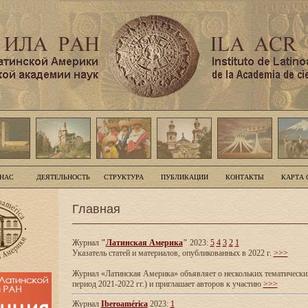
 НАС
ДЕЯТЕЛЬНОСТЬ
СТРУКТУРА
ПУБЛИКАЦИИ
КОНТАКТЫ
КАРТА 
Главная
Журнал
"
Латинская Америка
"
2023:
5
4
3
2
1
Указатель статей и материалов, опубликованных в 2022 г.
>>>
Журнал «Латинская Америка» объявляет о нескольких тематических
период 2021-2022 гг.) и приглашает авторов к участию
>>>
Журнал
Iberoamérica
2023:
1