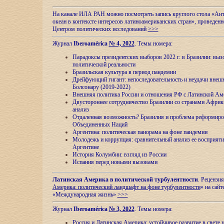
На канале ИЛА РАН можно посмотреть запись круглого стола «Ан
океан в контексте интересов латиноамериканских стран», проведенн
Центром политических исследований
>>>
Журнал
Iberoamérica
№ 4, 2022
. Темы номера:
Парадоксы президентских выборов 2022 г. в Бразилии: выз
политической реальности
Бразильская культура в период пандемии
Дрейфующий гигант: непоследовательность и неудачи внеш
Болсонару (2019-2022)
Внешняя политика России и отношения РФ с Латинской Ам
Двустороннее сотрудничество Бразилии со странами Африк
анализ
Отдаленная возможность? Бразилия и проблема реформиро
Объединенных Наций
Аргентина: политическая панорама на фоне пандемии
Молодежь и коррупция: сравнительный анализ ee восприяти
Аргентине
История Колумбии: взгляд из России
Испания перед новыми вызовами
Латинская Америка в политической турбулентности
. Рецензия
Америка: политический ландшафт на фоне турбулентности
» на сайт
«Международная жизнь»
>>>
Журнал
Iberoamérica
№ 3, 2022
. Темы номера:
Россия и Латинская Америка: устойчивое развитие в свете 