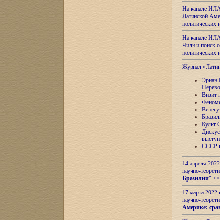
На канале ИЛА
Латинской Амер
политических
На канале ИЛА
Чили и поиск о
политических
Журнал «Лати
Эрнан 
Перево
Визит 
Феноме
Венесу
Бразил
Культ 
Дискус
выступ
СССР и
14 апреля 2022
научно-теорети
Бразилии
"
>>
17 марта 2022 
научно-теорети
Америке: сра