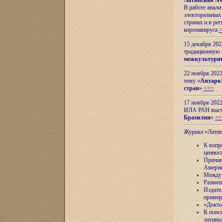
Латинская Ам
В работе анал
электоральных 
странах и в ре
коронавируса
15 декабря 20
традиционную
межкультурны
22 ноября 2022
тему «
Антаркт
стран
»
>>>
17 ноября 2022
ИЛА РАН высту
Бразилии
»
>>
Журнал «Лати
К вопр
ценнос
Причин
Амери
Междун
Развит
Издате
пример
«Докто
К поис
латино