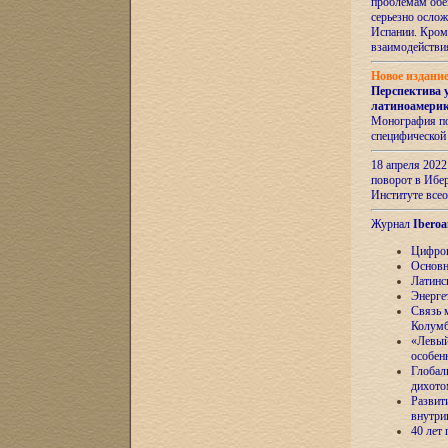
проблемам обе
серьезно ослож
Испании. Кром
взаимодейств
Новое издани
Перспектива 
латиноамери
Монография по
специфической
18 апреля 202
поворот в Ибер
Институте все
Журнал
Iberoa
Цифров
Основн
Латинс
Энерге
Связь 
Колум
«Левый
особен
Глобал
дихото
Развит
внутри
40 лет