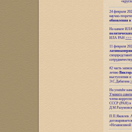
«кругл
24 февраля 202
научно-теорети
обновления в
На канале ИЛА
политических
ИЛА РАН
>>>
11 февраля 202
латиноамерик
спецпредстави
сотрудничест
#2 часть запис
летию
Виктор
выступления и
Э.С.Дабагяна
На youtube ка
Ученого совета
члена-корресп
СССР (РАН) в 1
Д.М.Разумовск
П.П.Яковлев.
договариваетс
«Независимой 