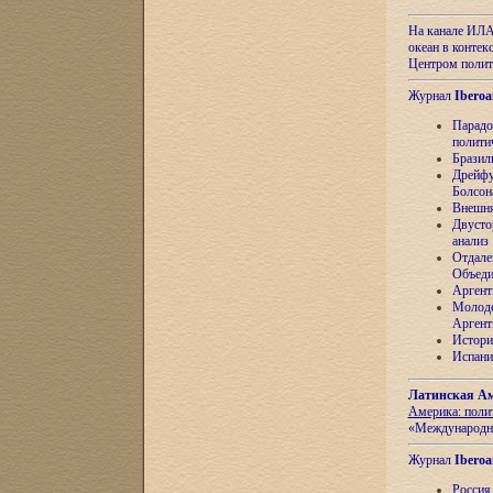
На канале ИЛА
океан в контек
Центром полит
Журнал
Iberoa
Парадо
полити
Бразил
Дрейфу
Болсон
Внешня
Двусто
анализ
Отдале
Объеди
Аргент
Молоде
Аргент
Истори
Испани
Латинская Ам
Америка: поли
«Международн
Журнал
Iberoa
Россия