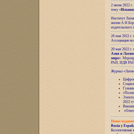
2 июня 2022 г
тему «
Испани
Институт Латин
жизни А.Н.Боро
издательского
26 мая 2022 г
Ассоциации ис
20 мая 2022 г.
Азия и Латин
мире
». Мероп
РАН, ИДВ РА
Журнал «Лати
Цифров
Социал
Гумани
«Полит
Электо
2022 гг
Внешняя
«Ответ
Новое издани
Rusia y España
Коллективная 