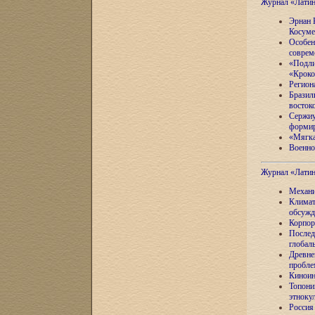
Журнал «Лати
Эрнан 
Косуме
Особен
соврем
«Подли
«Кроко
Регион
Бразил
восток
Сержиу
формир
«Мягка
Военно
Журнал «Лати
Механи
Климат
обсужд
Корпор
Послед
глобал
Древне
пробле
Киноин
Топони
этноку
Россия