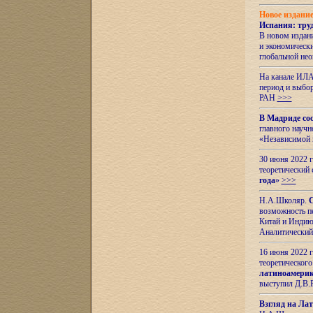
Новое издани
Испания: тру
В новом издан
и экономическ
глобальной не
На канале ИЛА
период и выбо
РАН
>>>
В Мадриде со
главного науч
«Независимой 
30 июня 2022 
теоретический 
года
»
>>>
Н.А.Школяр.
С
возможность пе
Китай и Индию,
Аналитический
16 июня 2022 г
теоретического
латиноамерик
выступил Д.В.
Взгляд на Ла