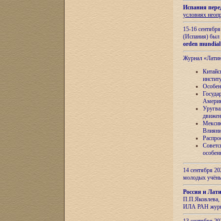
Испания пере
условиях неоп
15-16 сентябр
(Испания) был
orden mundial
Журнал «Лати
Китайс
инстит
Особен
Госуда
Амери
Уругва
движен
Мексик
Влияни
Распро
Советс
особен
14 сентября 20
молодых учён
Россия и Лат
П.П.Яковлева, 
ИЛА РАН журн