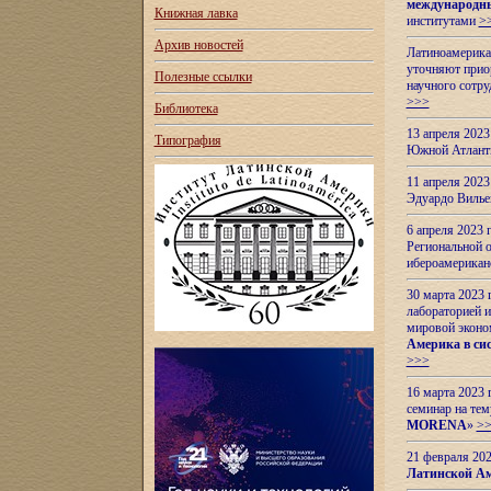
международн
Книжная лавка
институтами
>
Архив новостей
Латиноамерикан
уточняют приор
Полезные ссылки
научного сотр
>>>
Библиотека
13 апреля 202
Типография
Южной Атлант
11 апреля 202
Эдуардо Вилье
6 апреля 2023
Региональной 
ибероамерика
30 марта 2023
лабораторией и
мировой эконо
Америка в сис
>>>
16 марта 2023 
семинар на тем
MORENA
»
>
21 февраля 20
Латинской Ам