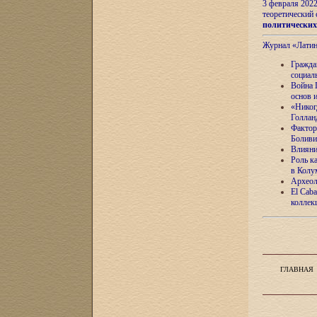
3 февраля 202
теоретический 
политически
Журнал «Лати
Гражда
социал
Война 
основ 
«Никог
Голлан
Фактор
Боливи
Влияни
Роль к
в Колу
Археол
El Caba
коллек
ГЛАВНАЯ