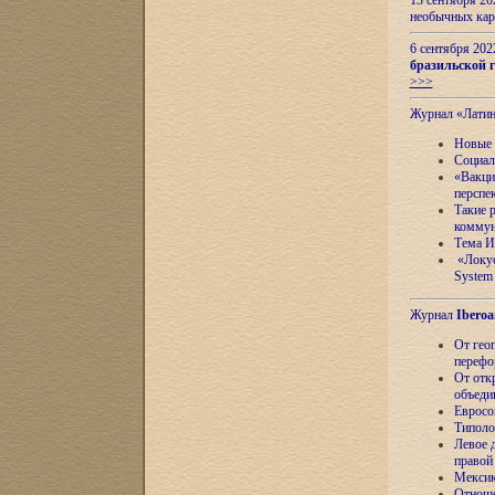
13 сентября 2
необычных кар
6 сентября 20
бразильской г
>>>
Журнал «Лати
Новые 
Социал
«Вакци
перспе
Такие 
коммун
Тема И
«Локус
System 
Журнал
Iberoa
От гео
перефо
От отк
объеди
Евросо
Типоло
Левое д
правой
Мексик
Отноше