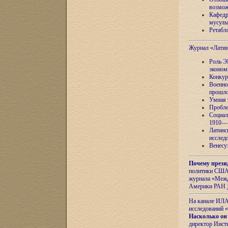
возмож
Кафедр
мусуль
Ретабло
Журнал «Лати
Роль Э
эконом
Конкур
Военно
прошло
Умная 
Пробле
Социал
1910—1
Латинс
исслед
Венесу
Почему прези
политики США 
журнала «Межд
Америки РАН
На канале ИЛА
исследований «
Насколько он
директор Инст