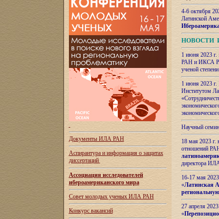
4-6 октября 20
Латинской Аме
Ибероамерика
НОВОСТИ 
1 июня 2023 г.
РАН и ИКСА РА
ученой степени
1 июня 2023 г
Институтом Ла
«Сотрудничеств
экономическог
экономическог
Научный семин
Документы ИЛА РАН
18 мая 2023 г
отношений РАН
Аспирантура и
информация о защитах
латиноамерик
диссертаций
директора ИЛА
Ассоциация исследователей
16-17 мая 202
ибероамериканского мира
«
Латинская Ам
региональную
Совет молодых ученых ИЛА РАН
27 апреля 2023
Конкурс вакансий
«
Перепозицио