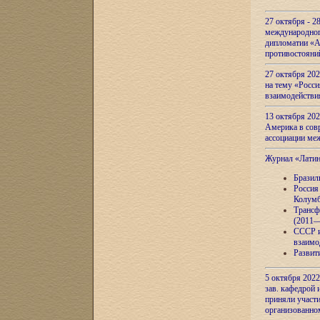
27 октября - 2
международног
дипломатии «А
противостояни
27 октября 20
на тему «Росси
взаимодействи
13 октября 202
Америка в сов
ассоциации ме
Журнал «Лати
Бразил
Россия
Колумб
Трансф
(2011—
СССР и
взаимо
Развит
5 октября 2022
зав. кафедрой
приняли участи
организованно