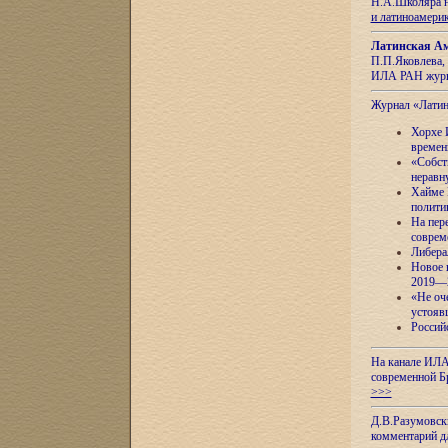
Н.А.Школяра н
и латиноамери
Латинская Ам
П.П.Яковлева, 
ИЛА РАН журн
Журнал «Лати
Хорхе 
времен
«Собст
неравн
Хайме 
полити
На пер
соврем
Либера
Новое 
2019—
«Не оч
устояв
Россий
На канале ИЛА
современной Б
>>>
Д.В.Разумовск
комментарий 