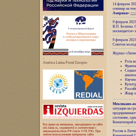
14 февраля 202
семинар на тем
Америки
»
>>
9 февраля 202
В.П. Беляева. 
посвящается» 
9 февраля 2023
Советов моло
Журнал «Лати
-
Роль к
América Latina Portal Europeo
Франча
Социал
анализ
Научно
Культу
Россий
Жанр х
Мексикано-ам
ситуации на г
предпринимает
состояние, одн
Комментарий к
Все права на материалы, находящиеся на сайте
old.ilaran.ru, охраняются в соответствии с
Россия и Лати
законодательством РФ (часть 4 ГК РФ). При
любом использовании материалов сайта
Комментарий П.