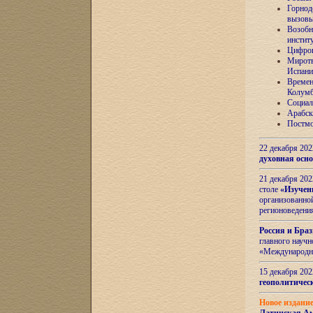
Горнод
вызов
Возобн
инстит
Цифров
Миротв
Испани
Времен
Колумб
Социал
Арабск
Постмо
22 декабря 20
духовная осн
21 декабря 20
столе
«Изучен
организованно
регионоведени
Россия и Бра
главного науч
«Международн
15 декабря 20
геополитическ
Новое издани