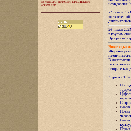
гиперссылка (hyperlink) на old.ilaran.ru
исследований 
обязательна.
27 января 2023
контексте глоб
дипломатическ
26 января 2023
в круглом сто
Программа ме
Новое издани
Ибероамерика
идентичности
В монографии 
географических
исторических 
Журнал «Лати
Президе
трудно
Цифров
паради
Соврем
Россия
Новые 
челове
Россия
культу
Перон: