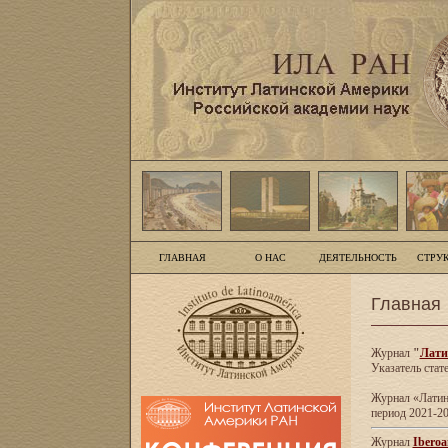
ГЛАВНАЯ
О НАС
ДЕЯТЕЛЬНОСТЬ
СТРУ
Главная
Журнал
"
Лати
Указатель стат
Журнал «Латинс
период 2021-20
Журнал
Iberoa