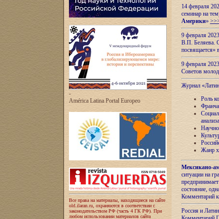
14 февраля 202
семинар на тем
Америки
»
>>
9 февраля 202
В.П. Беляева. 
посвящается» 
9 февраля 2023
Советов моло
Журнал «Лати
-
Роль к
América Latina Portal Europeo
Франча
Социал
анализ
Научно
Культу
Россий
Жанр х
Мексикано-ам
ситуации на г
предпринимает
состояние, одн
Комментарий к
Все права на материалы, находящиеся на сайте
old.ilaran.ru, охраняются в соответствии с
Россия и Лати
законодательством РФ (часть 4 ГК РФ). При
любом использовании материалов сайта
Комментарий П.