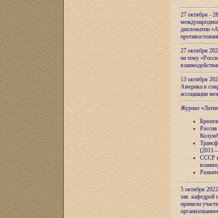
27 октября - 2
международног
дипломатии «А
противостояни
27 октября 20
на тему «Росси
взаимодействи
13 октября 202
Америка в сов
ассоциации ме
Журнал «Лати
Бразил
Россия
Колумб
Трансф
(2011—
СССР и
взаимо
Развит
5 октября 2022
зав. кафедрой
приняли участи
организованно