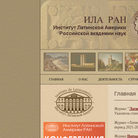
ГЛАВНАЯ
О НАС
ДЕЯТЕЛЬНОСТЬ
СТРУ
Главная
Журнал
"
Лати
Указатель стат
Журнал «Латинс
период 2021-20
Журнал
Iberoa