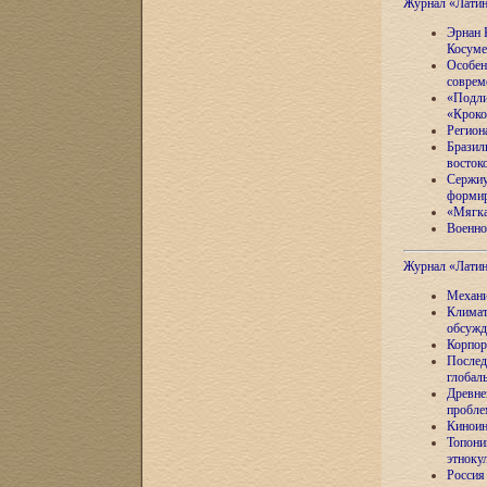
Журнал «Лати
Эрнан 
Косуме
Особен
соврем
«Подли
«Кроко
Регион
Бразил
восток
Сержиу
формир
«Мягка
Военно
Журнал «Лати
Механи
Климат
обсужд
Корпор
Послед
глобал
Древне
пробле
Киноин
Топони
этноку
Россия