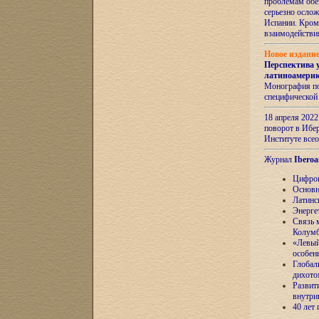
проблемам обе
серьезно ослож
Испании. Кром
взаимодейств
Новое издани
Перспектива 
латиноамери
Монография по
специфической
18 апреля 202
поворот в Ибер
Институте все
Журнал
Iberoa
Цифров
Основн
Латинс
Энерге
Связь 
Колум
«Левый
особен
Глобал
дихото
Развит
внутри
40 лет