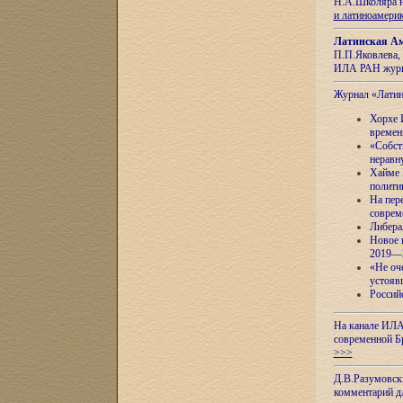
Н.А.Школяра н
и латиноамери
Латинская Ам
П.П.Яковлева, 
ИЛА РАН журн
Журнал «Лати
Хорхе 
времен
«Собст
неравн
Хайме 
полити
На пер
соврем
Либера
Новое 
2019—
«Не оч
устояв
Россий
На канале ИЛА
современной Б
>>>
Д.В.Разумовск
комментарий 