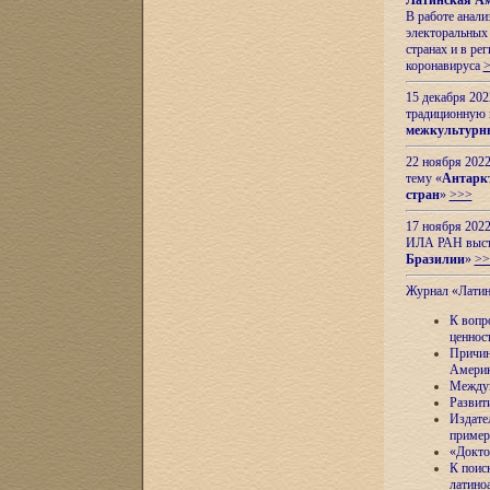
Латинская Ам
В работе анал
электоральных 
странах и в ре
коронавируса
15 декабря 20
традиционную
межкультурны
22 ноября 2022
тему «
Антаркт
стран
»
>>>
17 ноября 2022
ИЛА РАН высту
Бразилии
»
>>
Журнал «Лати
К вопр
ценнос
Причин
Амери
Междун
Развит
Издате
пример
«Докто
К поис
латино