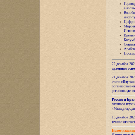
Горнод
вызов
Возобн
инстит
Цифров
Миротв
Испани
Времен
Колумб
Социал
Арабск
Постмо
22 декабря 20
духовная осн
21 декабря 20
столе
«Изучен
организованно
регионоведени
Россия и Бра
главного науч
«Международн
15 декабря 20
геополитическ
Новое издани