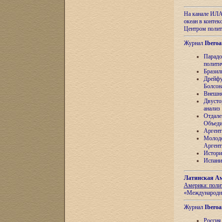
На канале ИЛА
океан в контек
Центром полит
Журнал
Iberoa
Парадо
полити
Бразил
Дрейфу
Болсон
Внешня
Двусто
анализ
Отдале
Объеди
Аргент
Молоде
Аргент
Истори
Испани
Латинская Ам
Америка: поли
«Международн
Журнал
Iberoa
Россия