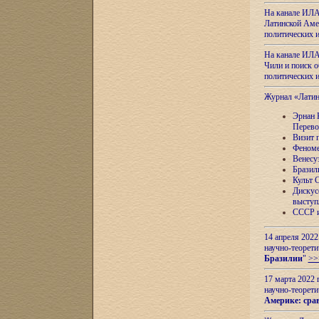
На канале ИЛА
Латинской Амер
политических
На канале ИЛА
Чили и поиск о
политических
Журнал «Лати
Эрнан 
Перево
Визит 
Феноме
Венесу
Бразил
Культ 
Дискус
выступ
СССР и
14 апреля 2022
научно-теорети
Бразилии
"
>>
17 марта 2022 
научно-теорети
Америке: сра