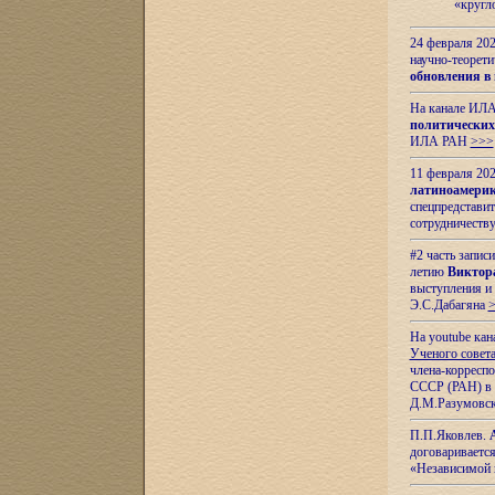
«кругл
24 февраля 202
научно-теорети
обновления в
На канале ИЛА
политических
ИЛА РАН
>>>
11 февраля 202
латиноамерик
спецпредстави
сотрудничест
#2 часть запис
летию
Виктор
выступления и
Э.С.Дабагяна
На youtube ка
Ученого совета
члена-корресп
СССР (РАН) в 1
Д.М.Разумовск
П.П.Яковлев.
договариваетс
«Независимой 