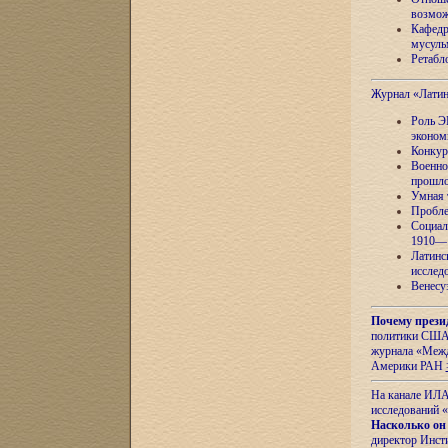
возмож
Кафедр
мусуль
Ретабло
Журнал «Лати
Роль Э
эконом
Конкур
Военно
прошло
Умная 
Пробле
Социал
1910—1
Латинс
исслед
Венесу
Почему прези
политики США 
журнала «Межд
Америки РАН
На канале ИЛА
исследований «
Насколько он
директор Инст