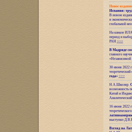
Новое издани
Испания: тру
В новом издан
и экономическ
глобальной не
На канале ИЛА
период и выбо
РАН
>>>
В Мадриде со
главного науч
«Независимой 
30 июня 2022 
теоретический 
года
»
>>>
Н.А.Школяр.
С
возможность пе
Китай и Индию,
Аналитический
16 июня 2022 г
теоретического
латиноамерик
выступил Д.В.
Взгляд на Ла