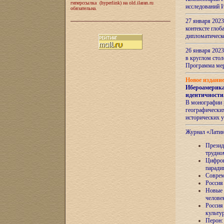
гиперссылка (hyperlink) на old.ilaran.ru
исследований 
обязательна.
27 января 2023
контексте глоб
дипломатическ
26 января 2023
в круглом сто
Программа ме
Новое издани
Ибероамерика
идентичности
В монографии 
географических
исторических 
Журнал «Лати
Президе
трудно
Цифров
паради
Соврем
Россия
Новые 
челове
Россия
культу
Перон: