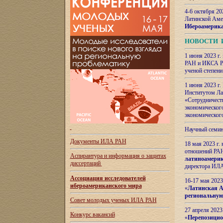
4-6 октября 20
Латинской Аме
Ибероамерика
НОВОСТИ 
1 июня 2023 г.
РАН и ИКСА РА
ученой степени
1 июня 2023 г
Институтом Ла
«Сотрудничеств
экономическог
экономическог
Научный семин
Документы ИЛА РАН
18 мая 2023 г
отношений РАН
Аспирантура и
информация о защитах
латиноамерик
диссертаций
директора ИЛА
Ассоциация исследователей
16-17 мая 202
ибероамериканского мира
«
Латинская Ам
региональную
Совет молодых ученых ИЛА РАН
27 апреля 2023
Конкурс вакансий
«
Перепозицио