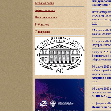
международн
Книжная лавка
институтами
>
Архив новостей
Латиноамерикан
уточняют приор
Полезные ссылки
научного сотр
>>>
Библиотека
13 апреля 202
Типография
Южной Атлант
11 апреля 202
Эдуардо Вилье
6 апреля 2023
Региональной 
ибероамерика
30 марта 2023
лабораторией и
мировой эконо
Америка в сис
>>>
16 марта 2023 
семинар на тем
MORENA
»
>
21 февраля 20
Латинской Ам