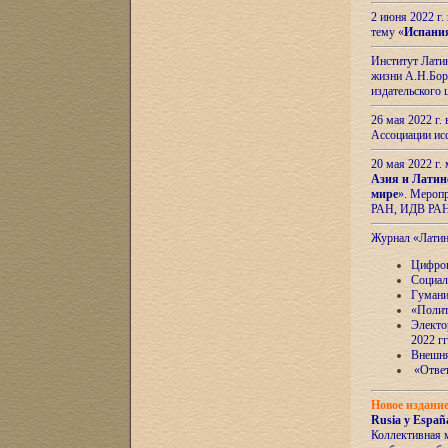
2 июня 2022 г
тему «
Испани
Институт Латин
жизни А.Н.Боро
издательского
26 мая 2022 г
Ассоциации ис
20 мая 2022 г.
Азия и Латин
мире
». Мероп
РАН, ИДВ РА
Журнал «Лати
Цифров
Социал
Гумани
«Полит
Электо
2022 гг
Внешняя
«Ответ
Новое издани
Rusia y España
Коллективная 