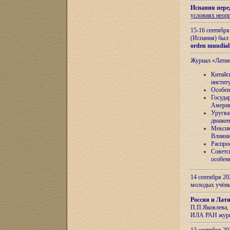
Испания пере
условиях неоп
15-16 сентябр
(Испания) был
orden mundial
Журнал «Лати
Китайс
инстит
Особен
Госуда
Амери
Уругва
движен
Мексик
Влияни
Распро
Советс
особен
14 сентября 20
молодых учён
Россия и Лат
П.П.Яковлева, 
ИЛА РАН журн