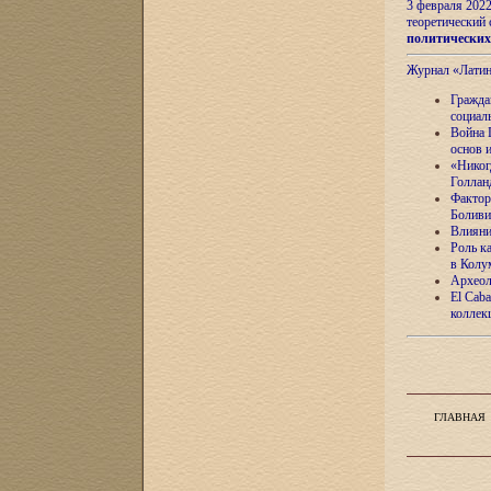
3 февраля 202
теоретический 
политически
Журнал «Лати
Гражда
социал
Война 
основ 
«Никог
Голлан
Фактор
Боливи
Влияни
Роль к
в Колу
Археол
El Caba
коллек
ГЛАВНАЯ