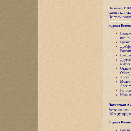
На канале ИЛА
океан в контек
Центром полит
Журнал
Iberoa
Парадо
полити
Бразил
Дрейфу
Болсон
Внешня
Двусто
анализ
Отдале
Объеди
Аргент
Молоде
Аргент
Истори
Испани
Латинская Ам
Америка: поли
«Международн
Журнал
Iberoa
Россия