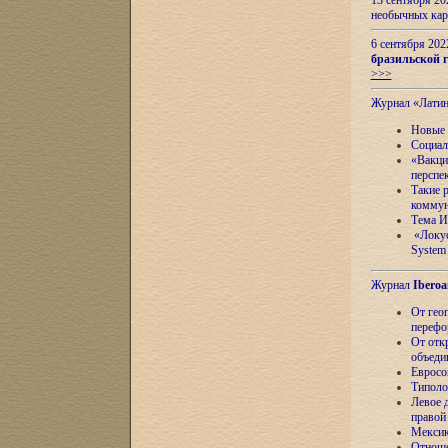
13 сентября 2
необычных кар
6 сентября 20
бразильской г
>>>
Журнал «Лати
Новые 
Социал
«Вакци
перспе
Такие 
коммун
Тема И
«Локус
System 
Журнал
Iberoa
От гео
перефо
От отк
объеди
Евросо
Типоло
Левое д
правой
Мексик
Отноше