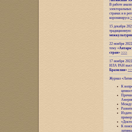
Латинская Ам
В работе анал
электоральных 
странах и в ре
коронавируса
15 декабря 20
традиционную
межкультурны
22 ноября 2022
тему «
Антаркт
стран
»
>>>
17 ноября 2022
ИЛА РАН высту
Бразилии
»
>>
Журнал «Лати
К вопр
ценнос
Причин
Амери
Междун
Развит
Издате
пример
«Докто
К поис
латино