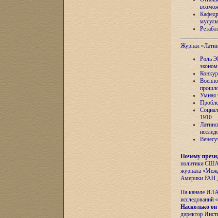
возмож
Кафедр
мусуль
Ретабло
Журнал «Лати
Роль Э
эконом
Конкур
Военно
прошло
Умная 
Пробле
Социал
1910—1
Латинс
исслед
Венесу
Почему прези
политики США 
журнала «Межд
Америки РАН
На канале ИЛА
исследований «
Насколько он
директор Инст