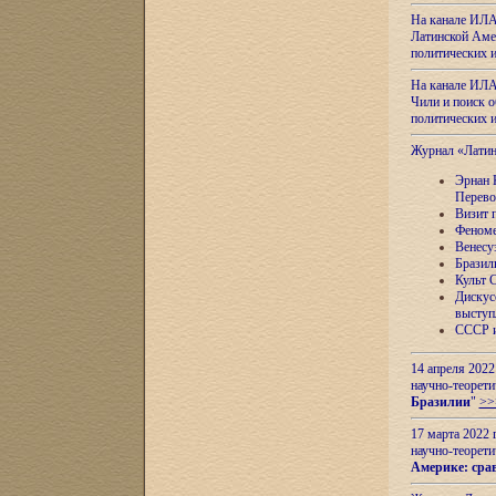
На канале ИЛА
Латинской Амер
политических
На канале ИЛА
Чили и поиск о
политических
Журнал «Лати
Эрнан 
Перево
Визит 
Феноме
Венесу
Бразил
Культ 
Дискус
выступ
СССР и
14 апреля 2022
научно-теорети
Бразилии
"
>>
17 марта 2022 
научно-теорети
Америке: сра