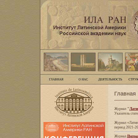
ГЛАВНАЯ
О НАС
ДЕЯТЕЛЬНОСТЬ
СТРУ
Главная
Журнал
"
Лати
Указатель стат
Журнал «Латинс
период 2021-20
Журнал
Iberoa