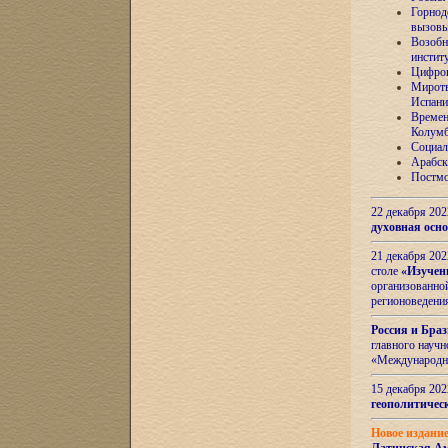
Горнод
вызов
Возобн
инстит
Цифров
Миротв
Испани
Времен
Колумб
Социал
Арабск
Постмо
22 декабря 20
духовная осн
21 декабря 20
столе
«Изучен
организованно
регионоведени
Россия и Бра
главного науч
«Международн
15 декабря 20
геополитическ
Новое издани