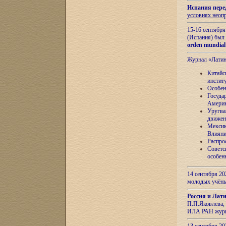
Испания пере
условиях неоп
15-16 сентябр
(Испания) был
orden mundial
Журнал «Лати
Китайс
инстит
Особен
Госуда
Амери
Уругва
движен
Мексик
Влияни
Распро
Советс
особен
14 сентября 20
молодых учён
Россия и Лат
П.П.Яковлева, 
ИЛА РАН журн