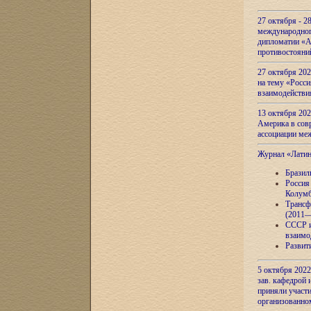
27 октября - 2
международног
дипломатии «А
противостояни
27 октября 20
на тему «Росси
взаимодействи
13 октября 202
Америка в сов
ассоциации ме
Журнал «Лати
Бразил
Россия
Колумб
Трансф
(2011—
СССР и
взаимо
Развит
5 октября 2022
зав. кафедрой
приняли участи
организованно