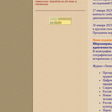
гиперссылка (hyperlink) на old.ilaran.ru
исследований 
обязательна.
27 января 2023
контексте глоб
дипломатическ
26 января 2023
в круглом сто
Программа ме
Новое издани
Ибероамерика
идентичности
В монографии 
географических
исторических 
Журнал «Лати
Президе
трудно
Цифров
паради
Соврем
Россия
Новые 
челове
Россия
культу
Перон: