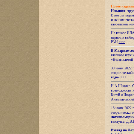
Новое издани
Испания: тру
В новом издан
и экономическ
глобальной не
На канале ИЛА
период и выбо
РАН
>>>
В Мадриде со
главного науч
«Независимой 
30 июня 2022 
теоретический 
года
»
>>>
Н.А.Школяр.
С
возможность пе
Китай и Индию,
Аналитический
16 июня 2022 г
теоретического
латиноамерик
выступил Д.В.
Взгляд на Ла