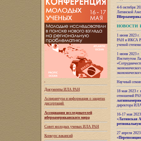
4-6 октября 20
Латинской Аме
Ибероамерика
НОВОСТИ 
1 июня 2023 г.
РАН и ИКСА РА
ученой степени
1 июня 2023 г
Институтом Ла
«Сотрудничеств
экономическог
экономическог
Научный семин
Документы ИЛА РАН
18 мая 2023 г
отношений РАН
Аспирантура и
информация о защитах
латиноамерик
диссертаций
директора ИЛА
Ассоциация исследователей
16-17 мая 202
ибероамериканского мира
«
Латинская Ам
региональную
Совет молодых ученых ИЛА РАН
27 апреля 2023
Конкурс вакансий
«
Перепозицио