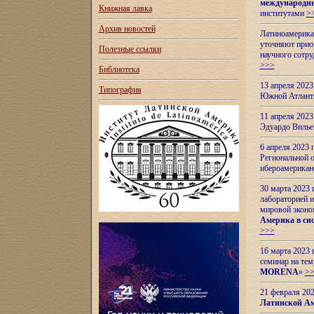
международн
Книжная лавка
институтами
>
Архив новостей
Латиноамерикан
уточняют приор
Полезные ссылки
научного сотр
>>>
Библиотека
13 апреля 202
Типография
Южной Атлант
11 апреля 202
Эдуардо Вилье
6 апреля 2023
Региональной 
ибероамерика
30 марта 2023
лабораторией и
мировой эконо
Америка в сис
>>>
16 марта 2023 
семинар на тем
MORENA
»
>
21 февраля 20
Латинской Ам