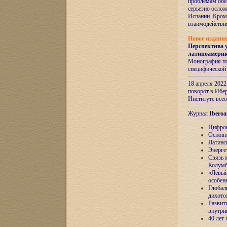
проблемам обе
серьезно ослож
Испании. Кром
взаимодейств
Новое издани
Перспектива 
латиноамери
Монография по
специфической
18 апреля 202
поворот в Ибер
Институте все
Журнал
Iberoa
Цифров
Основн
Латинс
Энерге
Связь 
Колум
«Левый
особен
Глобал
дихото
Развит
внутри
40 лет