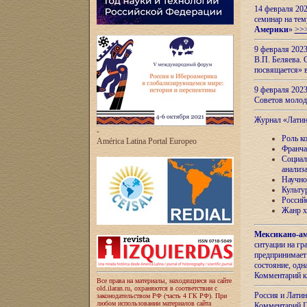
14 февраля 202
семинар на тем
Америки
»
>>
9 февраля 202
В.П. Беляева. 
посвящается» 
9 февраля 2023
Советов моло
Журнал «Лати
-
Роль к
América Latina Portal Europeo
Франча
Социал
анализ
Научно
Культу
Россий
Жанр х
Мексикано-ам
ситуации на г
предпринимает
состояние, одн
Комментарий к
Все права на материалы, находящиеся на сайте
old.ilaran.ru, охраняются в соответствии с
Россия и Лати
законодательством РФ (часть 4 ГК РФ). При
любом использовании материалов сайта
Комментарий П.