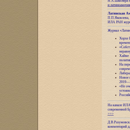
Н.А.Школяра н
и латиноамери
Латинская Ам
П.П.Яковлева, 
ИЛА РАН журн
Журнал «Лати
Хорхе 
времен
«Собст
неравн
Хайме 
полити
На пер
соврем
Либера
Новое 
2019—
«Не оч
устояв
Россий
На канале ИЛА
современной Б
>>>
Д.В.Разумовск
комментарий 