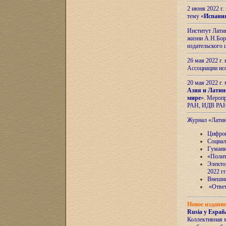
2 июня 2022 г
тему «
Испани
Институт Латин
жизни А.Н.Боро
издательского
26 мая 2022 г
Ассоциации ис
20 мая 2022 г.
Азия и Латин
мире
». Мероп
РАН, ИДВ РА
Журнал «Лати
Цифров
Социал
Гумани
«Полит
Электо
2022 гг
Внешняя
«Ответ
Новое издани
Rusia y España
Коллективная 