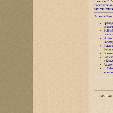
3 февраля 202
теоретический 
политически
Журнал «Лати
Гражда
социал
Война 
основ 
«Никог
Голлан
Фактор
Боливи
Влияни
Роль к
в Колу
Археол
El Caba
коллек
ГЛАВНАЯ