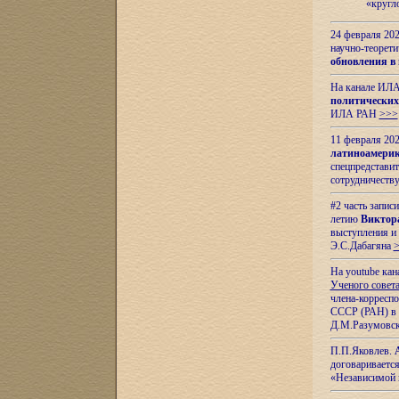
«кругл
24 февраля 202
научно-теорети
обновления в
На канале ИЛА
политических
ИЛА РАН
>>>
11 февраля 202
латиноамерик
спецпредстави
сотрудничест
#2 часть запис
летию
Виктор
выступления и
Э.С.Дабагяна
На youtube ка
Ученого совета
члена-корресп
СССР (РАН) в 1
Д.М.Разумовск
П.П.Яковлев.
договариваетс
«Независимой 