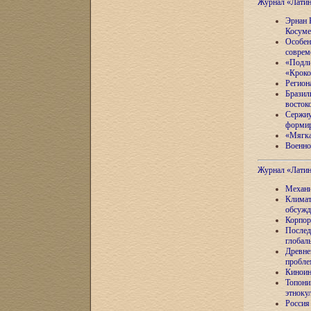
Журнал «Лати
Эрнан 
Косуме
Особен
соврем
«Подли
«Кроко
Регион
Бразил
восток
Сержиу
формир
«Мягка
Военно
Журнал «Лати
Механи
Климат
обсужд
Корпор
Послед
глобал
Древне
пробле
Киноин
Топони
этноку
Россия