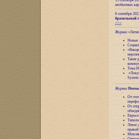
13 сентября 2
необычных кар
6 сентября 20
бразильской г
>>>
Журнал «Лати
Новые 
Социал
«Вакци
перспе
Такие 
коммун
Тема И
«Локус
System 
Журнал
Iberoa
От гео
перефо
От отк
объеди
Евросо
Типоло
Левое д
правой
Мексик
Отноше