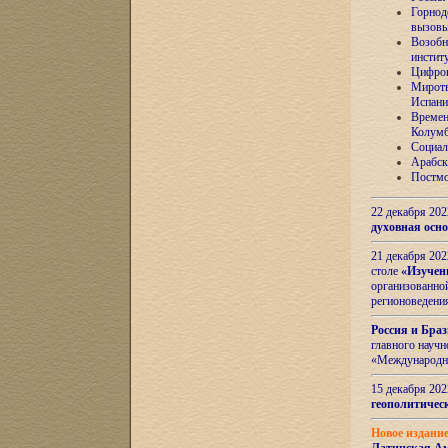
Горнод
вызов
Возобн
инстит
Цифров
Миротв
Испани
Времен
Колумб
Социал
Арабск
Постмо
22 декабря 20
духовная осн
21 декабря 20
столе
«Изучен
организованно
регионоведени
Россия и Бра
главного науч
«Международн
15 декабря 20
геополитическ
Новое издани