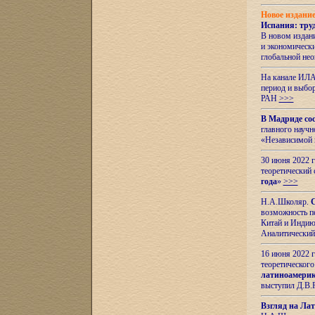
Новое издани
Испания: тру
В новом издан
и экономическ
глобальной не
На канале ИЛА
период и выбо
РАН
>>>
В Мадриде со
главного науч
«Независимой 
30 июня 2022 
теоретический 
года
»
>>>
Н.А.Школяр.
С
возможность пе
Китай и Индию,
Аналитический
16 июня 2022 г
теоретического
латиноамерик
выступил Д.В.
Взгляд на Ла