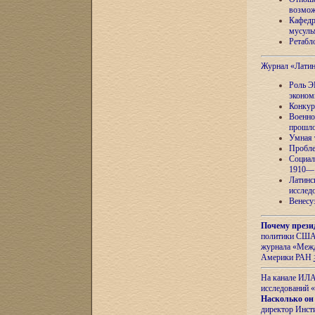
возмож
Кафедр
мусуль
Ретабло
Журнал «Лати
Роль Э
эконом
Конкур
Военно
прошло
Умная 
Пробле
Социал
1910—1
Латинс
исслед
Венесу
Почему прези
политики США 
журнала «Межд
Америки РАН
На канале ИЛА
исследований «
Насколько он
директор Инст