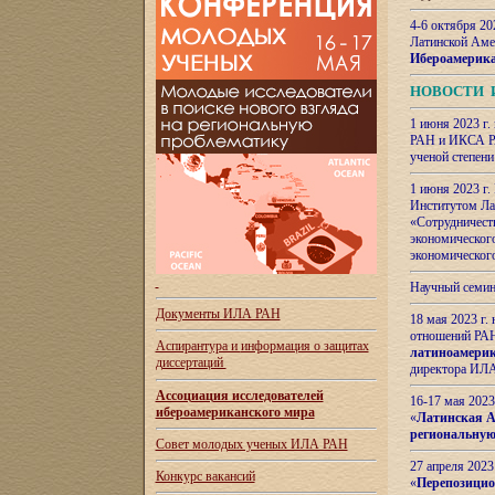
4-6 октября 20
Латинской Аме
Ибероамерика
НОВОСТИ 
1 июня 2023 г.
РАН и ИКСА РА
ученой степени
1 июня 2023 г
Институтом Ла
«Сотрудничеств
экономическог
экономическог
Научный семин
Документы ИЛА РАН
18 мая 2023 г
отношений РАН
Аспирантура и
информация о защитах
латиноамерик
диссертаций
директора ИЛА
Ассоциация исследователей
16-17 мая 202
ибероамериканского мира
«
Латинская Ам
региональную
Совет молодых ученых ИЛА РАН
27 апреля 2023
Конкурс вакансий
«
Перепозицио