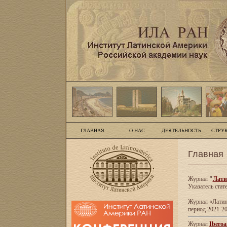
ГЛАВНАЯ
О НАС
ДЕЯТЕЛЬНОСТЬ
СТРУ
Главная
Журнал
"
Лати
Указатель стат
Журнал «Латинс
период 2021-20
Журнал
Iberoa