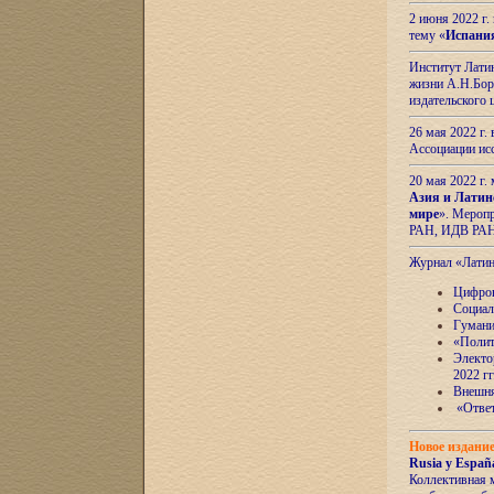
2 июня 2022 г
тему «
Испани
Институт Латин
жизни А.Н.Боро
издательского
26 мая 2022 г
Ассоциации ис
20 мая 2022 г.
Азия и Латин
мире
». Мероп
РАН, ИДВ РА
Журнал «Лати
Цифров
Социал
Гумани
«Полит
Электо
2022 гг
Внешняя
«Ответ
Новое издани
Rusia y España
Коллективная 