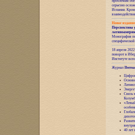
проблемам обе
серьезно ослож
Испании. Кром
взаимодейств
Новое издани
Перспектива 
латиноамери
Монография по
специфической
18 апреля 202
поворот в Ибер
Институте все
Журнал
Iberoa
Цифров
Основн
Латинс
Энерге
Связь 
Колум
«Левый
особен
Глобал
дихото
Развит
внутри
40 лет