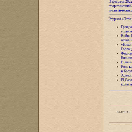
3 февраля 202
теоретический 
политически
Журнал «Лати
Гражда
социал
Война 
основ 
«Никог
Голлан
Фактор
Боливи
Влияни
Роль к
в Колу
Археол
El Caba
коллек
ГЛАВНАЯ