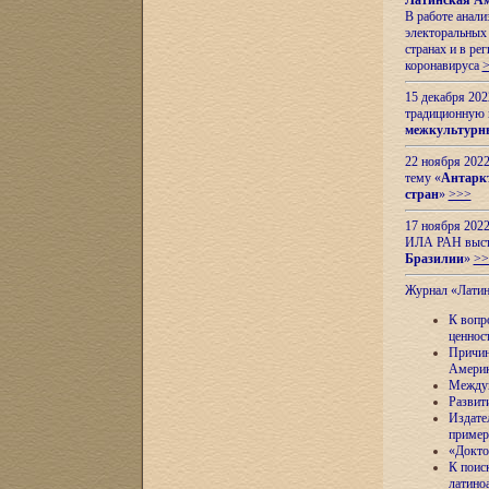
Латинская Ам
В работе анал
электоральных 
странах и в ре
коронавируса
15 декабря 20
традиционную
межкультурны
22 ноября 2022
тему «
Антаркт
стран
»
>>>
17 ноября 2022
ИЛА РАН высту
Бразилии
»
>>
Журнал «Лати
К вопр
ценнос
Причин
Амери
Междун
Развит
Издате
пример
«Докто
К поис
латино