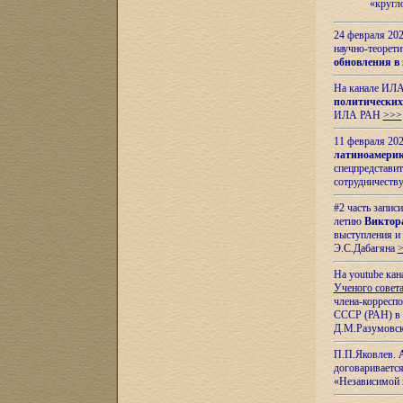
«кругл
24 февраля 202
научно-теорети
обновления в
На канале ИЛА
политических
ИЛА РАН
>>>
11 февраля 202
латиноамерик
спецпредстави
сотрудничест
#2 часть запис
летию
Виктор
выступления и
Э.С.Дабагяна
На youtube ка
Ученого совета
члена-корресп
СССР (РАН) в 1
Д.М.Разумовск
П.П.Яковлев.
договариваетс
«Независимой 