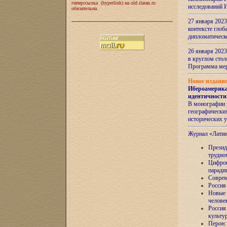
гиперссылка (hyperlink) на old.ilaran.ru
исследований 
обязательна.
27 января 2023
контексте глоб
дипломатическ
26 января 2023
в круглом сто
Программа ме
Новое издани
Ибероамерика
идентичности
В монографии 
географических
исторических 
Журнал «Лати
Президе
трудно
Цифров
паради
Соврем
Россия
Новые 
челове
Россия
культу
Перон: