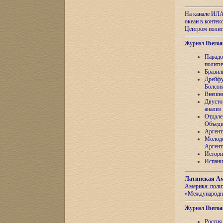
На канале ИЛА
океан в контек
Центром полит
Журнал
Iberoa
Парадо
полити
Бразил
Дрейфу
Болсон
Внешня
Двусто
анализ
Отдале
Объеди
Аргент
Молоде
Аргент
Истори
Испани
Латинская Ам
Америка: поли
«Международн
Журнал
Iberoa
Россия