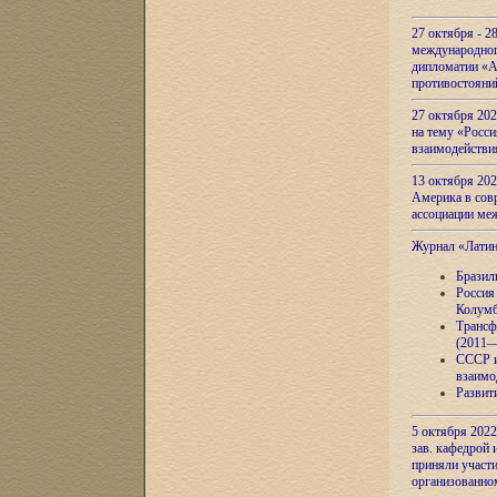
27 октября - 2
международног
дипломатии «А
противостояни
27 октября 20
на тему «Росси
взаимодействи
13 октября 202
Америка в сов
ассоциации ме
Журнал «Лати
Бразил
Россия
Колумб
Трансф
(2011—
СССР и
взаимо
Развит
5 октября 2022
зав. кафедрой
приняли участи
организованно