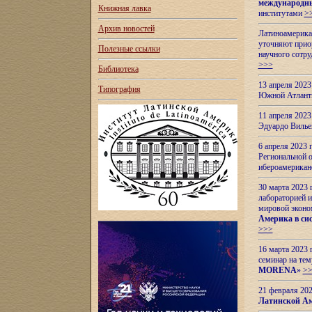
международн
Книжная лавка
институтами
>
Архив новостей
Латиноамерикан
уточняют приор
Полезные ссылки
научного сотр
>>>
Библиотека
13 апреля 202
Типография
Южной Атлант
11 апреля 202
Эдуардо Вилье
6 апреля 2023
Региональной 
ибероамерика
30 марта 2023
лабораторией и
мировой эконо
Америка в сис
>>>
16 марта 2023 
семинар на тем
MORENA
»
>
21 февраля 20
Латинской Ам