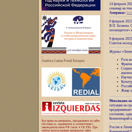
14 февраля 202
семинар на тем
Америки
»
>>
9 февраля 202
В.П. Беляева. 
посвящается» 
9 февраля 2023
Советов моло
Журнал «Лати
-
Роль к
América Latina Portal Europeo
Франча
Социал
анализ
Научно
Культу
Россий
Жанр х
Мексикано-ам
ситуации на г
предпринимает
состояние, одн
Комментарий к
Все права на материалы, находящиеся на сайте
old.ilaran.ru, охраняются в соответствии с
Россия и Лати
законодательством РФ (часть 4 ГК РФ). При
любом использовании материалов сайта
Комментарий П.