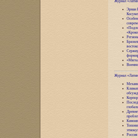
Журнал «Лати
Эрнан 
Косуме
Особен
соврем
«Подли
«Кроко
Регион
Бразил
восток
Сержиу
формир
«Мягка
Военно
Журнал «Лати
Механи
Климат
обсужд
Корпор
Послед
глобал
Древне
пробле
Киноин
Топони
этноку
Россия