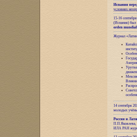
Испания пере
условиях неоп
15-16 сентябр
(Испания) был
orden mundial
Журнал «Лати
Китайс
инстит
Особен
Госуда
Амери
Уругва
движен
Мексик
Влияни
Распро
Советс
особен
14 сентября 20
молодых учён
Россия и Лат
П.П.Яковлева, 
ИЛА РАН журн