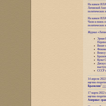
На канале ИЛА
Латинской Амер
политических
На канале ИЛА
Чили и поиск о
политических
Журнал «Лати
Эрнан 
Перево
Визит 
Феноме
Венесу
Бразил
Культ 
Дискус
выступ
СССР и
14 апреля 2022
научно-теорети
Бразилии
"
>>
17 марта 2022 
научно-теорети
Америке: сра